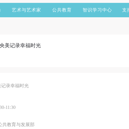
动
艺术与艺术家
公共教育
智识学习中心
支
在央美记录幸福时光
美记录幸福时光
-11:30
馆
公共教育与发展部