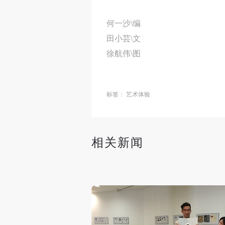
何一沙\编
田小芸\文
徐航伟\图
标签：
艺术体验
相关新闻