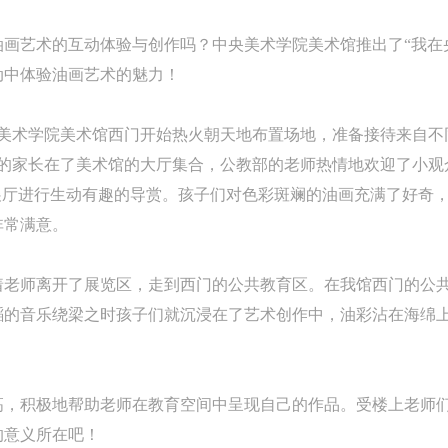
画艺术的互动体验与创作吗？中央美术学院美术馆推出了“我在
动中体验油画艺术的魅力！
，在中央美术学院美术馆西门开始热火朝天地布置场地，准备接待来自
己的家长在了美术馆的大厅集合，公教部的老师热情地欢迎了小观
展厅进行生动有趣的导赏。孩子们对色彩斑斓的油画充满了好奇
非常满意。
着老师离开了展览区，走到西门的公共教育区。在我馆西门的公
蹈的音乐绕梁之时孩子们就沉浸在了艺术创作中，油彩沾在海绵
高，积极地帮助老师在教育空间中呈现自己的作品。受楼上老师
的意义所在吧！