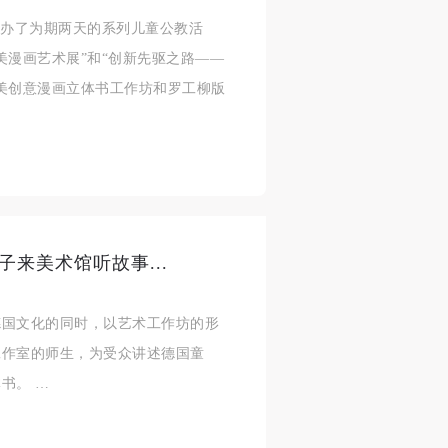
举办了为期两天的系列儿童公教活
美漫画艺术展”和“创新先驱之路——
风
风
风
美创意漫画立体书工作坊和罗工柳版
德
德
德
的
的
的
孩子来美术馆听故事...
德国文化的同时，以艺术工作坊的形
工作室的师生，为受众讲述德国童
书。 …
身
身
身
承
承
承
主
主
主