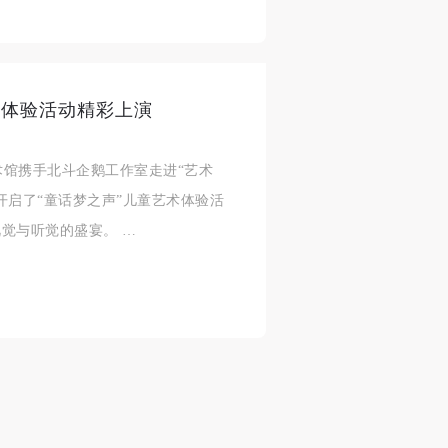
参
参
参
术体验活动精彩上演
及
及
及
美
美
美
美术馆携手北斗企鹅工作室走进“艺术
任
任
任
开启了“童话梦之声”儿童艺术体验活
据
据
据
觉与听觉的盛宴。 …
济
济
济
进
进
进
施
施
施
活
活
活