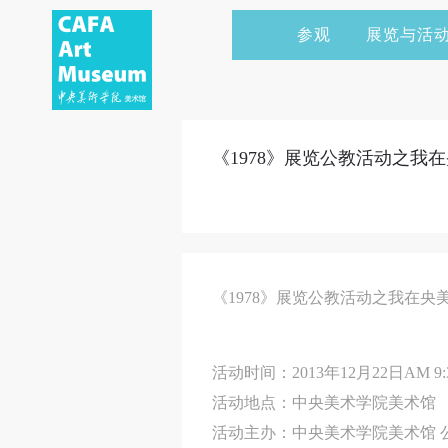
参观
展览与活
当前展览
艺术家&典藏
CAFAM 讲座
会员
展览预告
学术研究
CAFAM 课程
企业赞助
《1978》展览公教活动之我
展览回顾
艺术出版
CAFAM 体验
捐赠
数字美术馆
志愿者
资讯
合作伙伴
《1978》展览公教活动之我在央
举办活动
活动时间：2013年12月22日AM 9:30
活动地点：中央美术学院美术
活动主办：中央美术学院美术馆 