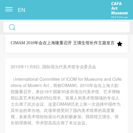
EN
中央美术学院美术馆出版授权协议书
中央美术学院美术馆出版授权协议书
中央美术学院美术馆出版授权协议书
本人完全同意《中央美术学院美术馆》（以下简
本人完全同意《中央美术学院美术馆》（以下简
本人完全同意《中央美术学院美术馆》（以下简
称“CAFAM”），愿意将本人参与中央美术学院美术馆
称“CAFAM”），愿意将本人参与中央美术学院美术馆
称“CAFAM”），愿意将本人参与中央美术学院美术馆
CIMAM 2010年会在上海隆重召开 王璜生馆长作主题发言
公共教育部组织的公益性活动（包括美术馆会员活
公共教育部组织的公益性活动（包括美术馆会员活
公共教育部组织的公益性活动（包括美术馆会员活
动）的涉及本人的图像、照片、文字、著作、活动成
动）的涉及本人的图像、照片、文字、著作、活动成
动）的涉及本人的图像、照片、文字、著作、活动成
2010年11月8日, 国际现当代美术馆专业委员会
果（如参与工作坊创作的作品）提交中央美术学院用
果（如参与工作坊创作的作品）提交中央美术学院用
果（如参与工作坊创作的作品）提交中央美术学院用
作发表、出版。中央美术学院可以以电子、网络及其
作发表、出版。中央美术学院可以以电子、网络及其
作发表、出版。中央美术学院可以以电子、网络及其
（International Committee of ICOM for Museums and Colle
它数字媒体形式公开出版，并同意编入《中国知识资
它数字媒体形式公开出版，并同意编入《中国知识资
它数字媒体形式公开出版，并同意编入《中国知识资
ctions of Modern Art，简称CIMAM）2010年会在上海大剧
院隆重召开。来自16个国家30多所现当代美术馆、艺术博物
源总库》《中央美术学院资料库》《中央美术学院美
源总库》《中央美术学院资料库》《中央美术学院美
源总库》《中央美术学院资料库》《中央美术学院美
快捷登录
帐号密码登录
馆以及艺术机构的55位馆长、策展人和美术馆领域的专业人
术馆资料库》等相关资料、文献、档案机构和平台，
术馆资料库》等相关资料、文献、档案机构和平台，
术馆资料库》等相关资料、文献、档案机构和平台，
士出席了此次会议。这是CIMAM历史上第一次选择中国作为
在中央美术学院中使用和在互联网上传播，同意按相
在中央美术学院中使用和在互联网上传播，同意按相
在中央美术学院中使用和在互联网上传播，同意按相
其年会的举办地。此项举措受到了国内美术馆界的高度重
视，多家美术馆纷纷派出代表积极参加。我馆馆王璜生、馆
关“章程”规定享受相关权益。
关“章程”规定享受相关权益。
关“章程”规定享受相关权益。
发送验证码
长助理唐斌、学术部高高出席了本次会议。
手机号码
中央美术学院美术馆活动安全免责协议书
中央美术学院美术馆活动安全免责协议书
中央美术学院美术馆活动安全免责协议书
手机号码将作为您的登录账号