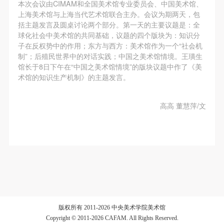
第一条
第一条
第一条
本次会议由CIMAM和全国美术馆专业委员会、中国美术馆、
上海美术馆与上海当代艺术馆联合主办。会议为期两天，包
本次活动公平公正、自愿参加与退出、风险与责任自
本次活动公平公正、自愿参加与退出、风险与责任自
本次活动公平公正、自愿参加与退出、风险与责任自
括主题发言及圆桌讨论两个部分。第一天的主要议题是：全
负的原则。但活动有风险，参加者应有必要的风险意
负的原则。但活动有风险，参加者应有必要的风险意
负的原则。但活动有风险，参加者应有必要的风险意
验证码
球化社会中美术馆的共同基础，议题的四个版块为：知识分
识。
识。
识。
子在反权势中的作用；东方与西方：美术馆作为一个“社会机
登录
制”；后殖民世界中的对话实践；中国之美术馆情境。王璜生
第二条
第二条
第二条
馆长于8日下午在“中国之美术馆情境”的版块议题中作了《美
参加本次活动者必须遵守中华人民共和国的相关法
参加本次活动者必须遵守中华人民共和国的相关法
参加本次活动者必须遵守中华人民共和国的相关法
术馆的知识生产机制》的主题发言。
可使用雅昌艺术网会员账户登录
律、法规，必须遵循道德和社会公德规范，并应该具
律、法规，必须遵循道德和社会公德规范，并应该具
律、法规，必须遵循道德和社会公德规范，并应该具
备以人为本、团结友爱、互相帮助和助人为乐的良好
备以人为本、团结友爱、互相帮助和助人为乐的良好
备以人为本、团结友爱、互相帮助和助人为乐的良好
高高 董慧萍/文
品质。
品质。
品质。
第三条
第三条
第三条
参加本次活动人员应该是成年人（具有完全民事行为
参加本次活动人员应该是成年人（具有完全民事行为
参加本次活动人员应该是成年人（具有完全民事行为
能力的人，18周岁以上）未成年人必须在成年人的陪
能力的人，18周岁以上）未成年人必须在成年人的陪
能力的人，18周岁以上）未成年人必须在成年人的陪
同下参观。
同下参观。
同下参观。
第四条
第四条
第四条
参加活动者在此次活动期间的人身安全责任自负。鼓
参加活动者在此次活动期间的人身安全责任自负。鼓
参加活动者在此次活动期间的人身安全责任自负。鼓
版权所有 2011-2026 中央美术学院美术馆
励参加者自行购买人身安全保险。活动中一旦出现事
励参加者自行购买人身安全保险。活动中一旦出现事
励参加者自行购买人身安全保险。活动中一旦出现事
Copyright © 2011-2026 CAFAM. All Rights Reserved.