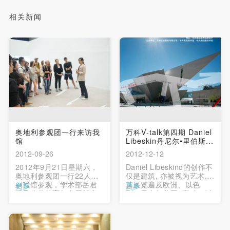
相关新闻
奥地利参观团一行来访我
万科V-talk第四期 Daniel
馆
Libeskin丹尼尔•里伯斯...
2012-09-26
2012-12-12
2012年9月21日星期六，
Daniel Libeskind的创作不
奥地利参观团一行22人来
仅是建筑, 亦被视为艺术,
到我馆参观，学术部岳君
其展览遍及欧洲、以色
更多
更多
瑶及公共教育与发展部宋
列、日本与美国, 轰动一时
亮两位工作人员陪同参观
的纽约现代美术馆MOMA
了正在美术馆展出的展
所展示的「解构主义建筑
览。其中包括“钻石之叶
展」中, 他是其中重要的展
——全球艺术家手制书
览者之一。 …