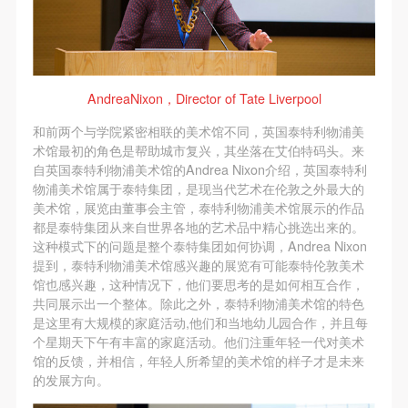
附则
附则
附则
（1）、本协议未尽事宜，经双方友好协商后可作为
（1）、本协议未尽事宜，经双方友好协商后可作为
（1）、本协议未尽事宜，经双方友好协商后可作为
本协议的补充协议，并不得违反相关法律法规规定。
本协议的补充协议，并不得违反相关法律法规规定。
本协议的补充协议，并不得违反相关法律法规规定。
（2）、本协议自甲乙双方签字（盖章）、勾选之日
（2）、本协议自甲乙双方签字（盖章）、勾选之日
（2）、本协议自甲乙双方签字（盖章）、勾选之日
AndreaNixon，Director of Tate Liverpool
起生效。
起生效。
起生效。
和前两个与学院紧密相联的美术馆不同，英国泰特利物浦美
（3）、本协议包括纸质档和电子档，纸质档—式二
（3）、本协议包括纸质档和电子档，纸质档—式二
（3）、本协议包括纸质档和电子档，纸质档—式二
术馆最初的角色是帮助城市复兴，其坐落在艾伯特码头。来
份，甲乙双方各执一份，均具有同等法律效力。
份，甲乙双方各执一份，均具有同等法律效力。
份，甲乙双方各执一份，均具有同等法律效力。
自英国泰特利物浦美术馆的Andrea Nixon介绍，英国泰特利
活动参与者意味着接受并承担本协议的全部义务，未
活动参与者意味着接受并承担本协议的全部义务，未
活动参与者意味着接受并承担本协议的全部义务，未
物浦美术馆属于泰特集团，是现当代艺术在伦敦之外最大的
美术馆，展览由董事会主管，泰特利物浦美术馆展示的作品
同意者意味着放弃参加此次活动的权利。凡参加这次
同意者意味着放弃参加此次活动的权利。凡参加这次
同意者意味着放弃参加此次活动的权利。凡参加这次
都是泰特集团从来自世界各地的艺术品中精心挑选出来的。
活动前，必须事先与自己的家属沟通，取得家属同
活动前，必须事先与自己的家属沟通，取得家属同
活动前，必须事先与自己的家属沟通，取得家属同
这种模式下的问题是整个泰特集团如何协调，Andrea Nixon
意，同时知晓并同意本免责声明。参加者签名/勾选
意，同时知晓并同意本免责声明。参加者签名/勾选
意，同时知晓并同意本免责声明。参加者签名/勾选
提到，泰特利物浦美术馆感兴趣的展览有可能泰特伦敦美术
馆也感兴趣，这种情况下，他们要思考的是如何相互合作，
后，视作其家属也已知晓并同意。
后，视作其家属也已知晓并同意。
后，视作其家属也已知晓并同意。
共同展示出一个整体。除此之外，泰特利物浦美术馆的特色
我已认真阅读上述条款，并且同意。
我已认真阅读上述条款，并且同意。
我已认真阅读上述条款，并且同意。
是这里有大规模的家庭活动,他们和当地幼儿园合作，并且每
个星期天下午有丰富的家庭活动。他们注重年轻一代对美术
馆的反馈，并相信，年轻人所希望的美术馆的样子才是未来
的发展方向。