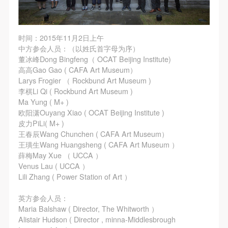
时间：2015年11月2日上午
中方参会人员：（以姓氏首字母为序）
董冰峰Dong Bingfeng（ OCAT Beijing Institute)
高高Gao Gao ( CAFA Art Museum）
Larys Frogier （ Rockbund Art Museum )
李棋Li Qi ( Rockbund Art Museum )
Ma Yung ( M+ )
欧阳潇Ouyang Xiao ( OCAT Beijing Institute )
皮力PiLi( M+ )
王春辰Wang Chunchen ( CAFA Art Museum）
王璜生Wang Huangsheng ( CAFA Art Museum ）
薛梅May Xue （ UCCA ）
Venus Lau ( UCCA ）
Lili Zhang ( Power Station of Art ）
英方参会人员：
Maria Balshaw ( Director, The Whitworth ）
Alistair Hudson ( Director , minna-Middlesbrough