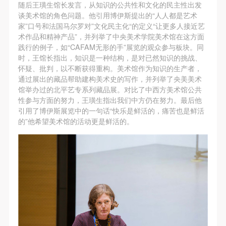
（1）、拍摄内容 乙方拍摄的带有甲方肖像的作品内
（1）、拍摄内容 乙方拍摄的带有甲方肖像的作品内
（1）、拍摄内容 乙方拍摄的带有甲方肖像的作品内
随后王璜生馆长发言，从知识的公共性和文化的民主性出发
谈美术馆的角色问题。他引用博伊斯提出的“人人都是艺术
容包括：①中央美术学院美术馆②中央美术学院校园
容包括：①中央美术学院美术馆②中央美术学院校园
容包括：①中央美术学院美术馆②中央美术学院校园
家”口号和法国马尔罗对”文化民主化“的定义“让更多人接近艺
内○3由中央美术学院公共教育部策划或执行的一切活
内○3由中央美术学院公共教育部策划或执行的一切活
内○3由中央美术学院公共教育部策划或执行的一切活
术作品和精神产品”，并列举了中央美术学院美术馆在这方面
动。
动。
动。
践行的例子，如“CAFAM无形的手”展览的观众参与板块。同
时，王馆长指出，知识是一种结构，是对已然知识的挑战、
（2）、使用形式 用于中央美术学院图书出版、销售
（2）、使用形式 用于中央美术学院图书出版、销售
（2）、使用形式 用于中央美术学院图书出版、销售
怀疑、批判，以不断获得重构。美术馆作为知识的生产者，
附带光盘及宣传资料。
附带光盘及宣传资料。
附带光盘及宣传资料。
通过展出的藏品帮助建构美术史的写作，并列举了央美美术
（3）、使用地域范围
（3）、使用地域范围
（3）、使用地域范围
馆举办过的北平艺专系列藏品展。对比了中西方美术馆公共
性参与方面的努力，王璜生指出我们中方仍在努力。最后他
适用地域范围包括国内和国外。
适用地域范围包括国内和国外。
适用地域范围包括国内和国外。
引用了博伊斯展览中的一句话“快乐是鲜活的，痛苦也是鲜活
使用肖像的媒介限于不损害甲方肖像权的任何媒介
使用肖像的媒介限于不损害甲方肖像权的任何媒介
使用肖像的媒介限于不损害甲方肖像权的任何媒介
的”他希望美术馆的活动更是鲜活的。
（如杂志、网络等）。
（如杂志、网络等）。
（如杂志、网络等）。
三、肖像权使用期限
三、肖像权使用期限
三、肖像权使用期限
永久使用。
永久使用。
永久使用。
四、许可使用费用
四、许可使用费用
四、许可使用费用
带有甲方肖像作品的拍摄费用由乙方承担。
带有甲方肖像作品的拍摄费用由乙方承担。
带有甲方肖像作品的拍摄费用由乙方承担。
乙方于拍摄完带有甲方肖像的作品无需支付甲方任何
乙方于拍摄完带有甲方肖像的作品无需支付甲方任何
乙方于拍摄完带有甲方肖像的作品无需支付甲方任何
费用。
费用。
费用。