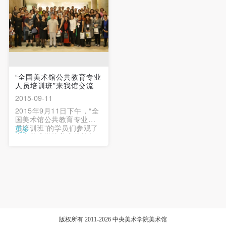
展”和“九——美国德雷塞尔
大学媒体艺术及设计学院
教师作品展”。 …
“全国美术馆公共教育专业
人员培训班”来我馆交流
2015-09-11
2015年9月11日下午，“全
国美术馆公共教育专业人
员培训班”的学员们参观了
更多
中央美术学院美术馆并与
我馆工作人员做了深刻交
流。 “全国美术馆公共教育
专业人员培训班”是由文化
部艺术司主办，中央文化
管理干部学院和全国美术
馆专业委员会承办的首届
关于公共教育专业的培训
项目，学员均来自全国各
馆的相关负责人约60名。
版权所有 2011-2026 中央美术学院美术馆
…