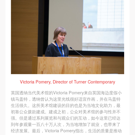
快捷登录
帐号密码登录
发送验证码
手机号码
手机号码将作为您的登录账号
Victoria Pomery, Director of Turner Contemporary
验证码
英国透纳当代美术馆的Victoria Pomery来自英国海边度假小
镇马盖特，透纳曾认为这里光线很好适宜作画，并在马盖特
登录
生活很久。这所美术馆建设的目的也是为当地文化助力，最
初靠公众拨款建成。建成之初，公众对美术馆的参与性并不
强。但是通过系列展览和与观众们的互动，如今这里已经达
可使用雅昌艺术网会员账户登录
到年参观量一百八十万人次，为当地增加了就业，也带来了
经济发展。最后，Victoria Pomery指出，生活的质量是推动