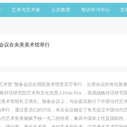
动
艺术与艺术家
公共教育
智识学习中心
支
会会议在央美美术馆举行
国当代艺术奖”预备会议在我院美术馆贵宾厅举行，出席会议的有伦
tt，英国战略对话研究院艺术和文化负责人Hella Pick ，英国战略
美术馆馆长王璜生。预备会议上，与会嘉宾探讨了中国当代艺术
地举行，通过委员们的讨论，本次会议确定了有关设立中国当代
当代艺术奖将被赋予独一无二的特质，兼具中国本土性及国际性
长，理论家，著名艺术家，当代艺术开拓者，中国著名艺术院校