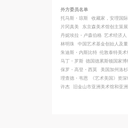
外方委员名单
托马斯・琼斯 收藏家，安理国
片冈真美 东京森美术馆创主策
丹妮埃拉・卢森伯格 艺术经济人
林明珠 中国艺术基金创始人及
朱迪斯・内斯比特 伦敦泰特美术
马丁・罗斯 德国德累斯顿国家博
保罗・高登・西莫 美国加州洛
理查德・韦恩 《艺术美国》资深
许杰 旧金山市亚洲美术馆和亚