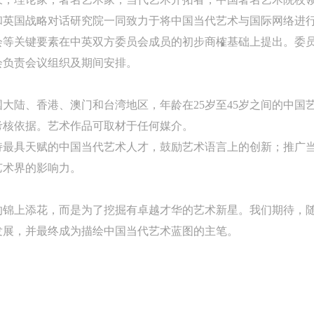
和英国战略对话研究院一同致力于将中国当代艺术与国际网络进
会等关键要素在中英双方委员会成员的初步商榷基础上提出。委
会负责会议组织及期间安排。
大陆、香港、澳门和台湾地区，年龄在25岁至45岁之间的中国
考核依据。艺术作品可取材于任何媒介。
持最具天赋的中国当代艺术人才，鼓励艺术语言上的创新；推广
艺术界的影响力。
的锦上添花，而是为了挖掘有卓越才华的艺术新星。我们期待，
发展，并最终成为描绘中国当代艺术蓝图的主笔。
快捷登录
帐号密码登录