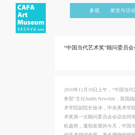
参观
展览与活
当前展览
艺术家&典藏
CAFAM 讲座
会员
展览预告
学术研究
CAFAM 课程
企业赞助
“中国当代艺术奖”顾问委员
展览回顾
艺术出版
CAFAM 体验
捐赠
数字美术馆
志愿者
资讯
合作伙伴
2010年11月19日上午，“中
举办活动
务部”主任Judith Newsbi
术学院副院长徐冰，中央美术学院
术奖第一次顾问委员会会议在同
机盎然，蓬勃发展的今天，中国
代艺术领域专家，著名博物馆馆