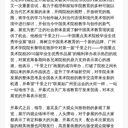
故，活动中任何非事故当事人及美术馆将不承担人身
故，活动中任何非事故当事人及美术馆将不承担人身
故，活动中任何非事故当事人及美术馆将不承担人身
又一次重要尝试，着力于梳理和探知学院教育的多种可能以
发送验证码
事故的任何责任，但有互相援助的义务。参加活动的
事故的任何责任，但有互相援助的义务。参加活动的
事故的任何责任，但有互相援助的义务。参加活动的
及当代艺术发展的未来，开阔院校的视野，开放研究的氛
手机号码
手机号码将作为您的登录账号
围，将学生的学习与创作融入到当代语境和现代美术馆的环
成员应当积极主动的组织实施救援工作，但对事故本
成员应当积极主动的组织实施救援工作，但对事故本
成员应当积极主动的组织实施救援工作，但对事故本
境中进行探讨，开创当今中国美术院校教学与创作的新气
身不承担任何法律责任和经济责任。参加本次活动者
身不承担任何法律责任和经济责任。参加本次活动者
身不承担任何法律责任和经济责任。参加本次活动者
象。展览为更广泛的社会群体直观了解中国美术教育现状提
的人身安全不负有民事及相关连带责任。
的人身安全不负有民事及相关连带责任。
的人身安全不负有民事及相关连带责任。
供了机会。他相信“千里之行——中国重点美术院校毕业生优
秀毕业展”项目，将树立中国美术教育的一个新的品牌。广州
验证码
第五条
第五条
第五条
美术学院院长黎明在致辞中对第一届“千里之行——中国重点
参加活动者在此次活动期间应主动遵守美术馆活动秩
参加活动者在此次活动期间应主动遵守美术馆活动秩
参加活动者在此次活动期间应主动遵守美术馆活动秩
登录
美术院校
2010
届毕业生优秀作品展”的顺利举办表示热烈的祝
序、维护美术馆场地及展示、展览、馆藏艺术作品及
序、维护美术馆场地及展示、展览、馆藏艺术作品及
序、维护美术馆场地及展示、展览、馆藏艺术作品及
贺，对展览筹备期间各兄弟院校的鼎力支持表示衷心的感
谢。他表示，“千里之行”画展的成功举办，打破了院校之间长
衍生品的安全。活动中一旦因个人原因造成美术馆场
衍生品的安全。活动中一旦因个人原因造成美术馆场
衍生品的安全。活动中一旦因个人原因造成美术馆场
可使用雅昌艺术网会员账户登录
期以来的单兵作战状态，提升了学术辐射空间，对学院未来
地、空间、艺术品、衍生品等受到不同程度的损失、
地、空间、艺术品、衍生品等受到不同程度的损失、
地、空间、艺术品、衍生品等受到不同程度的损失、
发展的整体思考及全国各大美术院校的教学交流带来全新的
破坏。活动中任何非事故当事人及美术馆将不承担相
破坏。活动中任何非事故当事人及美术馆将不承担相
破坏。活动中任何非事故当事人及美术馆将不承担相
机遇，并希望“千里之行”联展如广州亚运会的火炬一样，一站
一站地传下去。开幕式当天广东省教育厅发来贺函，对本次
应的责任与损失，应由参与活动者根据相应的法律条
应的责任与损失，应由参与活动者根据相应的法律条
应的责任与损失，应由参与活动者根据相应的法律条
展览的开幕表示祝贺。
文、组织规定进行协商和赔偿。并追究相应的法律责
文、组织规定进行协商和赔偿。并追究相应的法律责
文、组织规定进行协商和赔偿。并追究相应的法律责
任和经济责任。
任和经济责任。
任和经济责任。
开幕式之后，领导、嘉宾及广大观众兴致勃勃的参观了展
览，展厅内观众络绎不绝，人头攒动，对于参展的作品大家
第六条
第六条
第六条
都表示了肯定和极大的兴趣。开幕式当天，配合本次展览出
参与活动者在参与活动时应当在美术馆工作人员及活
参与活动者在参与活动时应当在美术馆工作人员及活
参与活动者在参与活动时应当在美术馆工作人员及活
版的精美画册也同期发行，高质量画册的出版使观众能够全