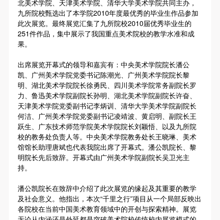
北美术学院、天津美术学院、清华大学美术学院共同主办，
第一条
第一条
第一条
九所院校甄选出了本学院
2010
年度最优秀的毕业生作品参加
本次活动公平公正、自愿参加与退出、风险与责任自
本次活动公平公正、自愿参加与退出、风险与责任自
本次活动公平公正、自愿参加与退出、风险与责任自
此次展览。最终展览汇集了九所院校
2010
届优秀毕业生的
负的原则。但活动有风险，参加者应有必要的风险意
负的原则。但活动有风险，参加者应有必要的风险意
负的原则。但活动有风险，参加者应有必要的风险意
251
件作品，集中展示了我国重点美术院校的教学水准和成
果。
识。
识。
识。
第二条
第二条
第二条
出席展览开幕式的领导和嘉宾有：中央美术学院院长潘公
参加本次活动者必须遵守中华人民共和国的相关法
参加本次活动者必须遵守中华人民共和国的相关法
参加本次活动者必须遵守中华人民共和国的相关法
凯、广州美术学院党委书记陈潮光、广州美术学院院长黎
明、湖北美术学院院长徐勇民、四川美术学院常务副院长罗
律、法规，必须遵循道德和社会公德规范，并应该具
律、法规，必须遵循道德和社会公德规范，并应该具
律、法规，必须遵循道德和社会公德规范，并应该具
力、鲁迅美术学院副院长孙明、湖北美术学院副院长许奋、
备以人为本、团结友爱、互相帮助和助人为乐的良好
备以人为本、团结友爱、互相帮助和助人为乐的良好
备以人为本、团结友爱、互相帮助和助人为乐的良好
天津美术学院党委副书记李炳训、清华大学美术学院副院长
品质。
品质。
品质。
何洁、广州美术学院党委副书记凌靖波、黄启明、副院长王
跃生、广东技术师范学院美术学院院长刘颖悟、以及九所院
第三条
第三条
第三条
校的教务处负责人等。中央美术学院教务处长王晓琳、美术
参加本次活动人员应该是成年人（具有完全民事行为
参加本次活动人员应该是成年人（具有完全民事行为
参加本次活动人员应该是成年人（具有完全民事行为
馆馆长助理唐斌也代表我院出席了开幕式。潘公凯院长、黎
能力的人，18周岁以上）未成年人必须在成年人的陪
能力的人，18周岁以上）未成年人必须在成年人的陪
能力的人，18周岁以上）未成年人必须在成年人的陪
明院长先后致辞。开幕式由广州美术学院副院长吴卫光主
持。
同下参观。
同下参观。
同下参观。
第四条
第四条
第四条
潘公凯院长在致辞中介绍了此次展览的缘起及其重要的教学
参加活动者在此次活动期间的人身安全责任自负。鼓
参加活动者在此次活动期间的人身安全责任自负。鼓
参加活动者在此次活动期间的人身安全责任自负。鼓
快捷登录
帐号密码登录
及社会意义。他指出，本次“千里之行”项目从一个局部反映出
各院校在当前中国美术教育领域中的开创与探索精神。展览
励参加者自行购买人身安全保险。活动中一旦出现事
励参加者自行购买人身安全保险。活动中一旦出现事
励参加者自行购买人身安全保险。活动中一旦出现事
无论从内涵还是外延都是突破美术院校传统校内展览模式的