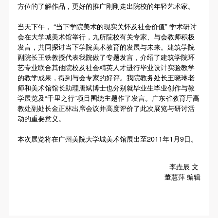
动导师、教师指导下进行，并正确的使用活动中所涉
动导师、教师指导下进行，并正确的使用活动中所涉
动导师、教师指导下进行，并正确的使用活动中所涉
方位的了解作品，更好的推广刚刚走出院校的年轻艺术家。
及到的绘画工具、创作材料及配套设备、设施，若参
及到的绘画工具、创作材料及配套设备、设施，若参
及到的绘画工具、创作材料及配套设备、设施，若参
当天下午， “当下学院美术的现实关怀及社会价值” 学术研讨
与者因个人原因在使用相应绘画工具、创作材料及配
与者因个人原因在使用相应绘画工具、创作材料及配
与者因个人原因在使用相应绘画工具、创作材料及配
会在大学城美术馆举行，九所院校有关专家、与会教师积极
套设备、设施造成个人受伤、伤害他人及造成相应工
套设备、设施造成个人受伤、伤害他人及造成相应工
套设备、设施造成个人受伤、伤害他人及造成相应工
发言，共同探讨当下学院美术教育的发展与未来。建筑学院
副院长王铁教授代表我院做了专题发言，介绍了建筑学院环
具、材料、设备或设施的故障或损坏。参与活动者应
具、材料、设备或设施的故障或损坏。参与活动者应
具、材料、设备或设施的故障或损坏。参与活动者应
艺专业联合其他院校及社会精英人才进行毕业设计实验教学
当承当相应的全部责任，并主动赔偿相应的经济损
当承当相应的全部责任，并主动赔偿相应的经济损
当承当相应的全部责任，并主动赔偿相应的经济损
的教学成果，得到与会专家的好评。我院教务处长王晓琳老
失。活动中任何非事故当事人及美术馆将不承担人身
失。活动中任何非事故当事人及美术馆将不承担人身
失。活动中任何非事故当事人及美术馆将不承担人身
师和美术馆馆长助理唐斌博士也分别就毕业生毕业创作与教
学展览及“千里之行”项目围绕主题作了发言。广东省教育厅高
事故的任何责任。
事故的任何责任。
事故的任何责任。
教处副处长金正林出席会议并高度评价了此次展览与研讨活
中央美术学院美术馆肖像权许可使用协议
中央美术学院美术馆肖像权许可使用协议
中央美术学院美术馆肖像权许可使用协议
动的重要意义。
根据《中华人民共和国广告法》、《中华人民共和国
根据《中华人民共和国广告法》、《中华人民共和国
根据《中华人民共和国广告法》、《中华人民共和国
本次展览将在广州美院大学城美术馆展出至
2011
年
1
月
9
日。
民法通则》以及 最高人民法院关于贯彻执行 《中华
民法通则》以及 最高人民法院关于贯彻执行 《中华
民法通则》以及 最高人民法院关于贯彻执行 《中华
人民共和国民法通则》若干问题的意见（试行）>的
人民共和国民法通则》若干问题的意见（试行）>的
人民共和国民法通则》若干问题的意见（试行）>的
有关规定，为明确肖像许可方（甲方）和使用方（乙
有关规定，为明确肖像许可方（甲方）和使用方（乙
有关规定，为明确肖像许可方（甲方）和使用方（乙
李垚辰 文
董慧萍 编辑
方）的权利义务关系，经双方友好协商，甲乙双方就
方）的权利义务关系，经双方友好协商，甲乙双方就
方）的权利义务关系，经双方友好协商，甲乙双方就
带有甲方肖像的作品的使用达成如下一致协议：
带有甲方肖像的作品的使用达成如下一致协议：
带有甲方肖像的作品的使用达成如下一致协议：
一、 一般约定
一、 一般约定
一、 一般约定