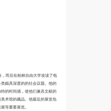
学专业，而后在柏林自由大学攻读了电
各类颇具深度的的社会议题。他的
独特的时间感，使他们兼具文献的
人
人
人
级美术馆的藏品。他最近的展览包
活
活
活
献展等重要展览。
作
作
作