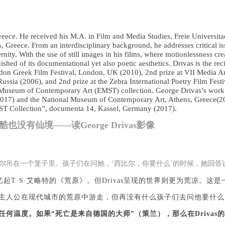
验证码
的作品）提交中央美术学院用作发表、出版。中央美术学院可以以电子、
的作品）提交中央美术学院用作发表、出版。中央美术学院可以以电子、
的作品）提交中央美术学院用作发表、出版。中央美术学院可以以电子、
络及其它数字媒体形式公开出版，并同意编入《中国知识资源总库》《中
络及其它数字媒体形式公开出版，并同意编入《中国知识资源总库》《中
络及其它数字媒体形式公开出版，并同意编入《中国知识资源总库》《中
eece. He received his M.A. in Film and Media Studies, Freie Universita
美术学院资料库》《中央美术学院美术馆资料库》等相关资料、文献、档
美术学院资料库》《中央美术学院美术馆资料库》等相关资料、文献、档
美术学院资料库》《中央美术学院美术馆资料库》等相关资料、文献、档
s, Greece. From an interdisciplinary background, he addresses critical is
登录
ty. With the use of still images in his films, where motionlessness crea
机构和平台，在中央美术学院中使用和在互联网上传播，同意按相关“章程
机构和平台，在中央美术学院中使用和在互联网上传播，同意按相关“章程
机构和平台，在中央美术学院中使用和在互联网上传播，同意按相关“章程
ished of its documentational yet also poetic aesthetics. Drivas is the r
可使用雅昌艺术网会员账户登录
ndon Greek Film Festival, London, UK (2010), 2nd prize at VII Media
定享受相关权益。
定享受相关权益。
定享受相关权益。
Russia (2006), and 2nd prize at the Zebra International Poetry Film Fest
中央美术学院美术馆活动安全免责协议书
中央美术学院美术馆活动安全免责协议书
中央美术学院美术馆活动安全免责协议书
l Museum of Contemporary Art (EMST) collection. George Drivas’s work 
(2017) and the National Museum of Contemporary Art, Athens, Greece(20
第一条
第一条
第一条
T Collection”, documenta 14, Kassel, Germany (2017).
本次活动公平公正、自愿参加与退出、风险与责任自负的原则。但活动有
本次活动公平公正、自愿参加与退出、风险与责任自负的原则。但活动有
本次活动公平公正、自愿参加与退出、风险与责任自负的原则。但活动有
没有仙境——读George Drivas影像
险，参加者应有必要的风险意识。
险，参加者应有必要的风险意识。
险，参加者应有必要的风险意识。
第二条
第二条
第二条
参加本次活动者必须遵守中华人民共和国的相关法律、法规，必须遵循道
参加本次活动者必须遵守中华人民共和国的相关法律、法规，必须遵循道
参加本次活动者必须遵守中华人民共和国的相关法律、法规，必须遵循道
尔吊在一个笼子里。孩子们在问她，‘西比尔，你要什么’的时候，她回答
和社会公德规范，并应该具备以人为本、团结友爱、互相帮助和助人为乐
和社会公德规范，并应该具备以人为本、团结友爱、互相帮助和助人为乐
和社会公德规范，并应该具备以人为本、团结友爱、互相帮助和助人为乐
我再度回忆起T·S·艾略特的《荒原》。但Drivas呈现的世界则更为荒凉
良好品质。
良好品质。
良好品质。
主人公在现代城市的荒原中游走，但再没有什么孩子们去问他要什么
第三条
第三条
第三条
任何温度。如果“死亡是来自德国的大师”（策兰），那么在Driva
参加本次活动人员应该是成年人（具有完全民事行为能力的人，18周岁以
参加本次活动人员应该是成年人（具有完全民事行为能力的人，18周岁以
参加本次活动人员应该是成年人（具有完全民事行为能力的人，18周岁以