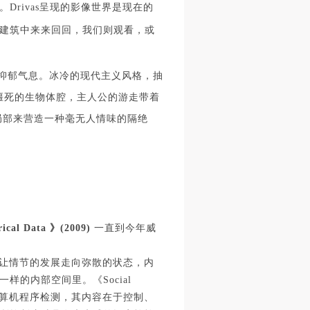
rivas呈现的影像世界是现在的
建筑中来来回回，我们则观看，或
身
身
身
抑郁气息。冰冷的现代主义风格，抽
承
承
承
僵死的生物体腔，主人公的游走带着
主
主
主
与局部来营造一种毫无人情味的隔绝
参
参
参
及
及
及
美
美
美
任
任
任
ical Data 》(2009)
一直到今年威
据
据
据
的关系让情节的发展走向弥散的状态，内
济
济
济
的内部空间里。《Social
计算机程序检测，其内容在于控制、