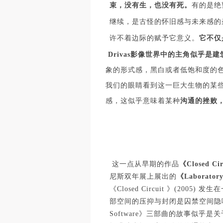
束，没有生，也没有死。
有的是绝
继续，是古怪的怀旧感与未来感的
许不着边际的赋予它意义。
它不仅
Drivas影像世界中的主角似乎是建
象的形式感，黑白或者低饱和度的
我们的眼睛看到这一巨大生物的某些
感，这似乎意味着某种
沟通的挫败
这一点从早期的作品
《Closed Cir
尼斯双年展上展出的
《Laboratory
《
Closed Circuit 》(
部空间的压抑与封闭是囚禁空间隐喻
Software》三部曲的故事似