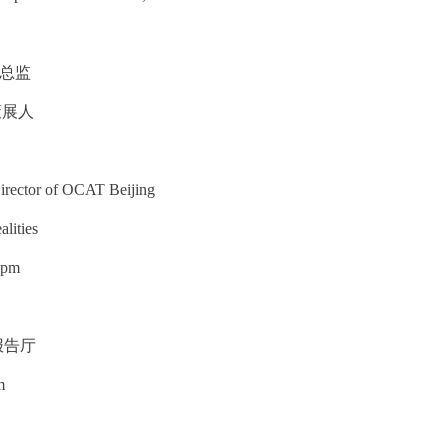
术总监
策展人
irector of OCAT Beijing
alities
0pm
报告厅
um