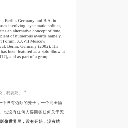
网
网
网
央
央
央
et, Berlin, Germany and B.A. in
案
案
案
sues involving: systematic politics,
tes an alternative concept of time,
”规
”规
”规
ecipient of numerous awards namely,
 Art Forum, XXVII Moscow
ival, Berlin, Germany (2002). His
has been featured as a Solo Show at
17), and as part of a group
风
风
风
”
德
德
德
说，我要死。
的
的
的
。这是一个没有边际的笼子，一个完全隔
。也没有任何人要回答任何关于死
s的影像世界里，没有开始，没有结