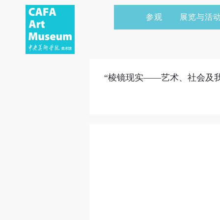
参观
展览与活
当前展览
艺术家&典藏
CAFAM 讲座
会员
展览预告
学术研究
CAFAM 课程
企业赞助
“棱镜现实——艺术、社会及
展览回顾
艺术出版
CAFAM 体验
捐赠
数字美术馆
志愿者
资讯
合作伙伴
举办活动