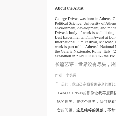
About the Artist
George Drivas was born in Athens, Gr
Political Science, University of Athen
environment, development, and moderni
Drivas’s body of work is well distingu
Best Experimental Film Award at Lo
International Film Festival, Moscow, 
work is part of the Athens’s Nationa
the Galeria Nazionale, Rome, Italy, 
exhibition in “ANTIDORON- the EMS
长篇艺评：
世界没有尽头，冷酷也
作者：李笑男
“
是的，我自己亲眼看见谷米的西比
George Drivas的影像让
绝的世界。在这个世界，我们观看
亡的问题。
这是纯粹的孤独，不带