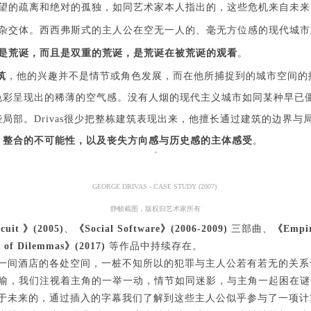
望的疏离和绝对的孤独，如同艺术家本人指出的，这些危机来自未来。D
上）未成年人必须在成年人的陪同下参观。
上）未成年人必须在成年人的陪同下参观。
上）未成年人必须在成年人的陪同下参观。
杂交体。西西弗斯式的主人公在空无一人的、毫无方位感的现代城市
第四条
第四条
第四条
是荒诞，而且是双重的荒诞，是荒诞在被荒诞的观看
。
参加活动者在此次活动期间的人身安全责任自负。鼓励参加者自行购买人
参加活动者在此次活动期间的人身安全责任自负。鼓励参加者自行购买人
参加活动者在此次活动期间的人身安全责任自负。鼓励参加者自行购买人
筑
，他的兴趣并不是情节或角色发展，而在他所捕捉到的城市空间的
安全保险。活动中一旦出现事故，活动中任何非事故当事人及美术馆将不
安全保险。活动中一旦出现事故，活动中任何非事故当事人及美术馆将不
安全保险。活动中一旦出现事故，活动中任何非事故当事人及美术馆将不
色彩呈现出的稀薄的空气感。没有人烟的现代主义城市如同某种早已
担人身事故的任何责任，但有互相援助的义务。参加活动的成员应当积极
担人身事故的任何责任，但有互相援助的义务。参加活动的成员应当积极
担人身事故的任何责任，但有互相援助的义务。参加活动的成员应当积极
局部。Drivas很少把整栋建筑表现出来，他擅长通过建筑的边界
动的组织实施救援工作，但对事故本身不承担任何法律责任和经济责任。
动的组织实施救援工作，但对事故本身不承担任何法律责任和经济责任。
动的组织实施救援工作，但对事故本身不承担任何法律责任和经济责任。
，整合的不可能性，以及丧失方向感与历史感的主体感受
。
加本次活动者的人身安全不负有民事及相关连带责任。
加本次活动者的人身安全不负有民事及相关连带责任。
加本次活动者的人身安全不负有民事及相关连带责任。
第五条
第五条
第五条
参加活动者在此次活动期间应主动遵守美术馆活动秩序、维护美术馆场地
参加活动者在此次活动期间应主动遵守美术馆活动秩序、维护美术馆场地
参加活动者在此次活动期间应主动遵守美术馆活动秩序、维护美术馆场地
GEORGE DRIVAS - CASE STUDY (2007)
展示、展览、馆藏艺术作品及衍生品的安全。活动中一旦因个人原因造成
展示、展览、馆藏艺术作品及衍生品的安全。活动中一旦因个人原因造成
展示、展览、馆藏艺术作品及衍生品的安全。活动中一旦因个人原因造成
静帧截图，版权归艺术家所有
术馆场地、空间、艺术品、衍生品等受到不同程度的损失、破坏。活动中
术馆场地、空间、艺术品、衍生品等受到不同程度的损失、破坏。活动中
术馆场地、空间、艺术品、衍生品等受到不同程度的损失、破坏。活动中
cuit 》(2005)
、
《Social Software》(2006-2009)
三部曲、
《Empir
 of Dilemmas》(2017)
等作品中持续存在。
何非事故当事人及美术馆将不承担相应的责任与损失，应由参与活动者根
何非事故当事人及美术馆将不承担相应的责任与损失，应由参与活动者根
何非事故当事人及美术馆将不承担相应的责任与损失，应由参与活动者根
2005) 发生在一间酒店的各处空间，一桩不知所以的犯罪与主人公若有若无
相应的法律条文、组织规定进行协商和赔偿。并追究相应的法律责任和经
相应的法律条文、组织规定进行协商和赔偿。并追究相应的法律责任和经
相应的法律条文、组织规定进行协商和赔偿。并追究相应的法律责任和经
，我们注视着主角的一举一动，情节如同迷影，与主角一起困在谜一样
责任。
责任。
责任。
乎是关于未来的，通过插入的字幕我们了解到这些主人公似乎参与了一项
第六条
第六条
第六条