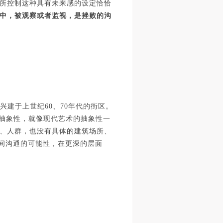
所控制这种具有未来感的设定恰恰
进
进
进
中，被观察或者监视，是挫败的沟
施
施
施
活
活
活
兴建于上世纪
60、70年代的街区。
种抽象性，就像现代艺术的抽象性一
人
人
人
、人群，也没有具体的建筑场所、
）>
）>
）>
间沟通的可能性，在更深的层面
致
致
致
合本
合本
合本