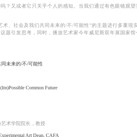
在吗？又或者它只关乎个人的感知。当我们通过有色眼镜观望
艺术、社会及我们共同未来的/不/可能性”
的主题
进行多重现
等议题
引发思考，同时，
播放艺术家今年威尼斯双年展国家馆
同未来的/不/可能性
ur (Im)Possible Common Future
验艺术学院院长
，教授
 Experimental Art
Dean
, CAFA