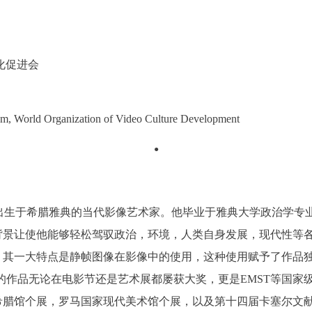
化促进会
m, World Organization of Video Culture Development
●
ivas）是出生于希腊雅典的当代影像艺术家。他毕业于雅典大学政治
快捷登录
帐号密码登录
背景让使他能够轻松驾驭政治，环境，人类自身发展，现代性等
中央美术学院美术馆出版授权协议书
中央美术学院美术馆出版授权协议书
中央美术学院美术馆出版授权协议书
，其一大特点是静帧图像在影像中的使用，这种使用赋予了作品
手机号码
发送验证码
本人完全同意《中央美术学院美术馆》（以下简称“CAFAM”），愿意将本
本人完全同意《中央美术学院美术馆》（以下简称“CAFAM”），愿意将本
本人完全同意《中央美术学院美术馆》（以下简称“CAFAM”），愿意将本
的作品无论在电影节还是艺术展都屡获大奖，更是EMST等国家
参与中央美术学院美术馆公共教育部组织的公益性活动（包括美术馆会员
参与中央美术学院美术馆公共教育部组织的公益性活动（包括美术馆会员
参与中央美术学院美术馆公共教育部组织的公益性活动（包括美术馆会员
手机号码将作为您的登录账号
年展希腊馆个展，罗马国家现代美术馆个展，以及第十四届卡塞尔文
动）的涉及本人的图像、照片、文字、著作、活动成果（如参与工作坊创
动）的涉及本人的图像、照片、文字、著作、活动成果（如参与工作坊创
动）的涉及本人的图像、照片、文字、著作、活动成果（如参与工作坊创