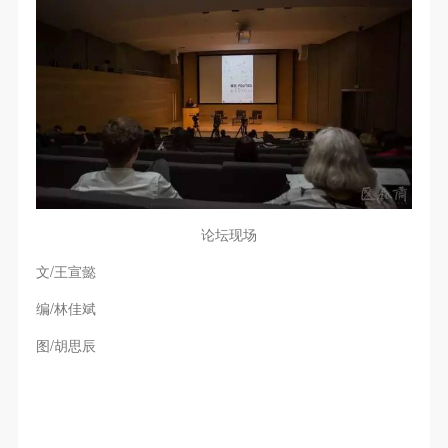
论坛现场
/
文
王宣懿
/
编
林佳斌
/
图
胡思辰