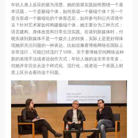
（1）、拍摄内容 乙方拍摄的带有甲方肖像的作品内
（1）、拍摄内容 乙方拍摄的带有甲方肖像的作品内
（1）、拍摄内容 乙方拍摄的带有甲方肖像的作品内
年轻人身上反应的最为清楚。她的策展实践始终围绕一个基
容包括：①中央美术学院美术馆②中央美术学院校园
容包括：①中央美术学院美术馆②中央美术学院校园
容包括：①中央美术学院美术馆②中央美术学院校园
本话题，一个是极端个体，如何形成一个极端个体？另一个
内○3由中央美术学院公共教育部策划或执行的一切活
内○3由中央美术学院公共教育部策划或执行的一切活
内○3由中央美术学院公共教育部策划或执行的一切活
是当形成一个极端化的个体形态后，如何参与到公共语境中
去？针对艺术家如何构建极端个体，她主要分为三种方式：
动。
动。
动。
语言建构、身体改造和日常生活实践。在谈到新媒体时，付
（2）、使用形式 用于中央美术学院图书出版、销售
（2）、使用形式 用于中央美术学院图书出版、销售
（2）、使用形式 用于中央美术学院图书出版、销售
晓东谈到新媒体不是一个媒介上的转换，实际上是更好得体
附带光盘及宣传资料。
附带光盘及宣传资料。
附带光盘及宣传资料。
现她所关注问题的一种表达。比如说像赛博格网络在国际上
10
非常流行，可能已经流行了
年。关于赛博格空间网络这种
（3）、使用地域范围
（3）、使用地域范围
（3）、使用地域范围
新的表现手法或者说创作方式，年轻人做的这非常非常多，
适用地域范围包括国内和国外。
适用地域范围包括国内和国外。
适用地域范围包括国内和国外。
但她并非完全从这个样式化、流行化，或者说一个表面上材
快捷登录
帐号密码登录
使用肖像的媒介限于不损害甲方肖像权的任何媒介
使用肖像的媒介限于不损害甲方肖像权的任何媒介
使用肖像的媒介限于不损害甲方肖像权的任何媒介
质上区分去看待这个问题。
（如杂志、网络等）。
（如杂志、网络等）。
（如杂志、网络等）。
三、肖像权使用期限
三、肖像权使用期限
三、肖像权使用期限
发送验证码
手机号码
永久使用。
永久使用。
永久使用。
手机号码将作为您的登录账号
四、许可使用费用
四、许可使用费用
四、许可使用费用
带有甲方肖像作品的拍摄费用由乙方承担。
带有甲方肖像作品的拍摄费用由乙方承担。
带有甲方肖像作品的拍摄费用由乙方承担。
乙方于拍摄完带有甲方肖像的作品无需支付甲方任何
乙方于拍摄完带有甲方肖像的作品无需支付甲方任何
乙方于拍摄完带有甲方肖像的作品无需支付甲方任何
验证码
费用。
费用。
费用。