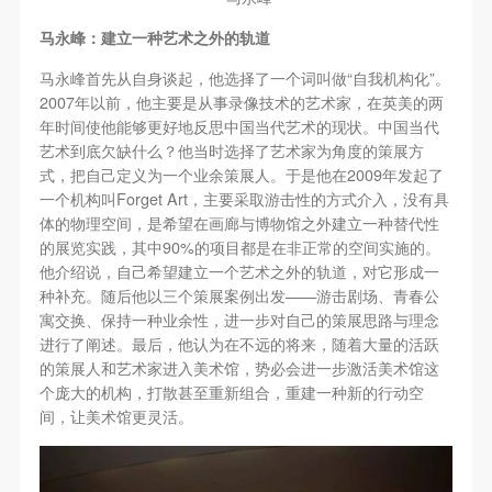
马永峰：建立一种艺术之外的轨道
“
”
马永峰首先从自身谈起，他选择了一个词叫做
自我机构化
。
2007
年以前，他主要是从事录像技术的艺术家，在英美的两
年时间使他能够更好地反思中国当代艺术的现状。中国当代
艺术到底欠缺什么？他当时选择了艺术家为角度的策展方
2009
式，把自己定义为一个业余策展人。于是他在
年发起了
Forget Art
一个机构叫
，主要采取游击性的方式介入，没有具
体的物理空间，是希望在画廊与博物馆之外建立一种替代性
90%
的展览实践，其中
的项目都是在非正常的空间实施的。
他介绍说，自己希望建立一个艺术之外的轨道，对它形成一
——
种补充。随后他以三个策展案例出发
游击剧场、青春公
寓交换、保持一种业余性，进一步对自己的策展思路与理念
进行了阐述。最后，他认为在不远的将来，随着大量的活跃
的策展人和艺术家进入美术馆，势必会进一步激活美术馆这
个庞大的机构，打散甚至重新组合，重建一种新的行动空
间，让美术馆更灵活。