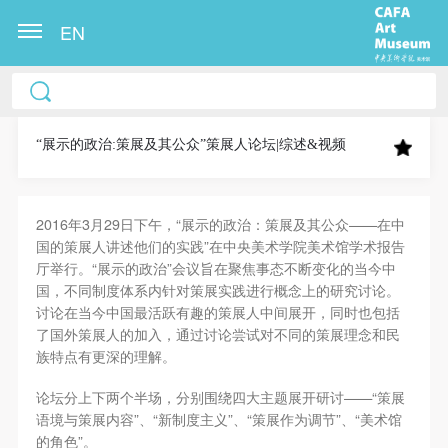
EN
中央美术学院美术馆出版授权协议书
中央美术学院美术馆出版授权协议书
中央美术学院美术馆出版授权协议书
本人完全同意《中央美术学院美术馆》（以下简
本人完全同意《中央美术学院美术馆》（以下简
本人完全同意《中央美术学院美术馆》（以下简
称“CAFAM”），愿意将本人参与中央美术学院美术馆
称“CAFAM”），愿意将本人参与中央美术学院美术馆
称“CAFAM”），愿意将本人参与中央美术学院美术馆
“展示的政治:策展及其公众”策展人论坛|综述&视频
公共教育部组织的公益性活动（包括美术馆会员活
公共教育部组织的公益性活动（包括美术馆会员活
公共教育部组织的公益性活动（包括美术馆会员活
动）的涉及本人的图像、照片、文字、著作、活动成
动）的涉及本人的图像、照片、文字、著作、活动成
动）的涉及本人的图像、照片、文字、著作、活动成
2016
3
29
“
——
年
月
日下午，
展示的政治：策展及其公众
在中
果（如参与工作坊创作的作品）提交中央美术学院用
果（如参与工作坊创作的作品）提交中央美术学院用
果（如参与工作坊创作的作品）提交中央美术学院用
”
国的策展人讲述他们的实践
在中央美术学院美术馆学术报告
作发表、出版。中央美术学院可以以电子、网络及其
作发表、出版。中央美术学院可以以电子、网络及其
作发表、出版。中央美术学院可以以电子、网络及其
“
”
厅举行。
展示的政治
会议旨在聚焦事态不断变化的当今中
它数字媒体形式公开出版，并同意编入《中国知识资
它数字媒体形式公开出版，并同意编入《中国知识资
它数字媒体形式公开出版，并同意编入《中国知识资
国，不同制度体系内针对策展实践进行概念上的研究讨论。
源总库》《中央美术学院资料库》《中央美术学院美
源总库》《中央美术学院资料库》《中央美术学院美
源总库》《中央美术学院资料库》《中央美术学院美
讨论在当今中国最活跃有趣的策展人中间展开，同时也包括
了国外策展人的加入，通过讨论尝试对不同的策展理念和民
术馆资料库》等相关资料、文献、档案机构和平台，
术馆资料库》等相关资料、文献、档案机构和平台，
术馆资料库》等相关资料、文献、档案机构和平台，
族特点有更深的理解。
在中央美术学院中使用和在互联网上传播，同意按相
在中央美术学院中使用和在互联网上传播，同意按相
在中央美术学院中使用和在互联网上传播，同意按相
——“
关“章程”规定享受相关权益。
关“章程”规定享受相关权益。
关“章程”规定享受相关权益。
论坛分上下两个半场，分别围绕四大主题展开研讨
策展
”
“
”
“
”
“
语境与策展内容
、
新制度主义
、
策展作为调节
、
美术馆
中央美术学院美术馆活动安全免责协议书
中央美术学院美术馆活动安全免责协议书
中央美术学院美术馆活动安全免责协议书
”
的角色
。