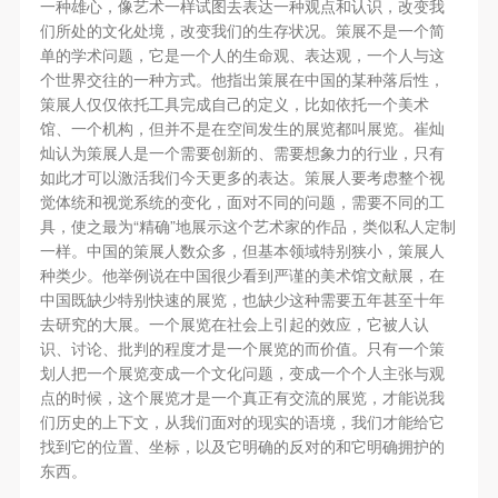
动导师、教师指导下进行，并正确的使用活动中所涉
动导师、教师指导下进行，并正确的使用活动中所涉
动导师、教师指导下进行，并正确的使用活动中所涉
一种雄心，像艺术一样试图去表达一种观点和认识，改变我
们所处的文化处境，改变我们的生存状况。策展不是一个简
及到的绘画工具、创作材料及配套设备、设施，若参
及到的绘画工具、创作材料及配套设备、设施，若参
及到的绘画工具、创作材料及配套设备、设施，若参
单的学术问题，它是一个人的生命观、表达观，一个人与这
与者因个人原因在使用相应绘画工具、创作材料及配
与者因个人原因在使用相应绘画工具、创作材料及配
与者因个人原因在使用相应绘画工具、创作材料及配
个世界交往的一种方式。他指出策展在中国的某种落后性，
套设备、设施造成个人受伤、伤害他人及造成相应工
套设备、设施造成个人受伤、伤害他人及造成相应工
套设备、设施造成个人受伤、伤害他人及造成相应工
策展人仅仅依托工具完成自己的定义，比如依托一个美术
具、材料、设备或设施的故障或损坏。参与活动者应
具、材料、设备或设施的故障或损坏。参与活动者应
具、材料、设备或设施的故障或损坏。参与活动者应
馆、一个机构，但并不是在空间发生的展览都叫展览。崔灿
灿认为策展人是一个需要创新的、需要想象力的行业，只有
当承当相应的全部责任，并主动赔偿相应的经济损
当承当相应的全部责任，并主动赔偿相应的经济损
当承当相应的全部责任，并主动赔偿相应的经济损
如此才可以激活我们今天更多的表达。策展人要考虑整个视
失。活动中任何非事故当事人及美术馆将不承担人身
失。活动中任何非事故当事人及美术馆将不承担人身
失。活动中任何非事故当事人及美术馆将不承担人身
觉体统和视觉系统的变化，面对不同的问题，需要不同的工
事故的任何责任。
事故的任何责任。
事故的任何责任。
“
”
具，使之最为
精确
地展示这个艺术家的作品，类似私人定制
一样。中国的策展人数众多，但基本领域特别狭小，策展人
中央美术学院美术馆肖像权许可使用协议
中央美术学院美术馆肖像权许可使用协议
中央美术学院美术馆肖像权许可使用协议
种类少。他举例说在中国很少看到严谨的美术馆文献展，在
根据《中华人民共和国广告法》、《中华人民共和国
根据《中华人民共和国广告法》、《中华人民共和国
根据《中华人民共和国广告法》、《中华人民共和国
中国既缺少特别快速的展览，也缺少这种需要五年甚至十年
民法通则》以及 最高人民法院关于贯彻执行 《中华
民法通则》以及 最高人民法院关于贯彻执行 《中华
民法通则》以及 最高人民法院关于贯彻执行 《中华
去研究的大展。一个展览在社会上引起的效应，它被人认
人民共和国民法通则》若干问题的意见（试行）>的
人民共和国民法通则》若干问题的意见（试行）>的
人民共和国民法通则》若干问题的意见（试行）>的
识、讨论、批判的程度才是一个展览的而价值。只有一个策
划人把一个展览变成一个文化问题，变成一个个人主张与观
有关规定，为明确肖像许可方（甲方）和使用方（乙
有关规定，为明确肖像许可方（甲方）和使用方（乙
有关规定，为明确肖像许可方（甲方）和使用方（乙
点的时候，这个展览才是一个真正有交流的展览，才能说我
方）的权利义务关系，经双方友好协商，甲乙双方就
方）的权利义务关系，经双方友好协商，甲乙双方就
方）的权利义务关系，经双方友好协商，甲乙双方就
们历史的上下文，从我们面对的现实的语境，我们才能给它
带有甲方肖像的作品的使用达成如下一致协议：
带有甲方肖像的作品的使用达成如下一致协议：
带有甲方肖像的作品的使用达成如下一致协议：
找到它的位置、坐标，以及它明确的反对的和它明确拥护的
一、 一般约定
一、 一般约定
一、 一般约定
东西。