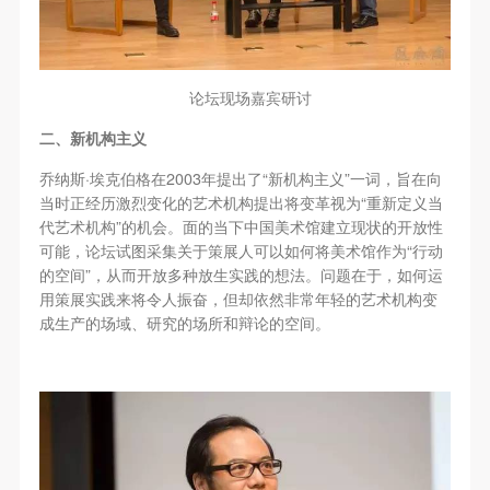
附则
附则
附则
登录
（1）、本协议未尽事宜，经双方友好协商后可作为
（1）、本协议未尽事宜，经双方友好协商后可作为
（1）、本协议未尽事宜，经双方友好协商后可作为
可使用雅昌艺术网会员账户登录
本协议的补充协议，并不得违反相关法律法规规定。
本协议的补充协议，并不得违反相关法律法规规定。
本协议的补充协议，并不得违反相关法律法规规定。
（2）、本协议自甲乙双方签字（盖章）、勾选之日
（2）、本协议自甲乙双方签字（盖章）、勾选之日
（2）、本协议自甲乙双方签字（盖章）、勾选之日
论坛现场嘉宾研讨
起生效。
起生效。
起生效。
二、新机构主义
（3）、本协议包括纸质档和电子档，纸质档—式二
（3）、本协议包括纸质档和电子档，纸质档—式二
（3）、本协议包括纸质档和电子档，纸质档—式二
·
2003
“
”
乔纳斯
埃克伯格在
年提出了
新机构主义
一词，旨在向
份，甲乙双方各执一份，均具有同等法律效力。
份，甲乙双方各执一份，均具有同等法律效力。
份，甲乙双方各执一份，均具有同等法律效力。
“
当时正经历激烈变化的艺术机构提出将变革视为
重新定义当
活动参与者意味着接受并承担本协议的全部义务，未
活动参与者意味着接受并承担本协议的全部义务，未
活动参与者意味着接受并承担本协议的全部义务，未
”
代艺术机构
的机会。面的当下中国美术馆建立现状的开放性
同意者意味着放弃参加此次活动的权利。凡参加这次
同意者意味着放弃参加此次活动的权利。凡参加这次
同意者意味着放弃参加此次活动的权利。凡参加这次
“
可能，论坛试图采集关于策展人可以如何将美术馆作为
行动
”
的空间
，从而开放多种放生实践的想法。问题在于，如何运
活动前，必须事先与自己的家属沟通，取得家属同
活动前，必须事先与自己的家属沟通，取得家属同
活动前，必须事先与自己的家属沟通，取得家属同
用策展实践来将令人振奋，但却依然非常年轻的艺术机构变
意，同时知晓并同意本免责声明。参加者签名/勾选
意，同时知晓并同意本免责声明。参加者签名/勾选
意，同时知晓并同意本免责声明。参加者签名/勾选
成生产的场域、研究的场所和辩论的空间。
后，视作其家属也已知晓并同意。
后，视作其家属也已知晓并同意。
后，视作其家属也已知晓并同意。
我已认真阅读上述条款，并且同意。
我已认真阅读上述条款，并且同意。
我已认真阅读上述条款，并且同意。