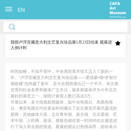
EN
中央美术学院美术馆出版授权协议书
中央美术学院美术馆出版授权协议书
中央美术学院美术馆出版授权协议书
本人完全同意《中央美术学院美术馆》（以下简
本人完全同意《中央美术学院美术馆》（以下简
本人完全同意《中央美术学院美术馆》（以下简
称“CAFAM”），愿意将本人参与中央美术学院美术馆
称“CAFAM”），愿意将本人参与中央美术学院美术馆
称“CAFAM”），愿意将本人参与中央美术学院美术馆
我馆卢浮宫藏意大利文艺复兴珍品展1月23日结束 观展进
入倒计时
公共教育部组织的公益性活动（包括美术馆会员活
公共教育部组织的公益性活动（包括美术馆会员活
公共教育部组织的公益性活动（包括美术馆会员活
动）的涉及本人的图像、照片、文字、著作、活动成
动）的涉及本人的图像、照片、文字、著作、活动成
动）的涉及本人的图像、照片、文字、著作、活动成
果（如参与工作坊创作的作品）提交中央美术学院用
果（如参与工作坊创作的作品）提交中央美术学院用
果（如参与工作坊创作的作品）提交中央美术学院用
时间如梭，不知不觉中，中央美院美术馆又迈入了新的一
作发表、出版。中央美术学院可以以电子、网络及其
作发表、出版。中央美术学院可以以电子、网络及其
作发表、出版。中央美术学院可以以电子、网络及其
年。“卢浮宫藏意大利文艺复兴珍品展——爱德蒙•德•罗契尔
德收藏”也跨越了新年，至今在我馆展出已一个半月。本次展
它数字媒体形式公开出版，并同意编入《中国知识资
它数字媒体形式公开出版，并同意编入《中国知识资
它数字媒体形式公开出版，并同意编入《中国知识资
览受到社会各界和媒体广泛关注，被多家媒体评为今年北京
源总库》《中央美术学院资料库》《中央美术学院美
源总库》《中央美术学院资料库》《中央美术学院美
源总库》《中央美术学院资料库》《中央美术学院美
最好的展览之一，据统计参观人数已高达3万。
术馆资料库》等相关资料、文献、档案机构和平台，
术馆资料库》等相关资料、文献、档案机构和平台，
术馆资料库》等相关资料、文献、档案机构和平台，
开展以来，各大电视新闻媒体，如中央电视台、凤凰电视
台、澳亚电视台均在黄金时间播出了此次展览开幕式盛况的
在中央美术学院中使用和在互联网上传播，同意按相
在中央美术学院中使用和在互联网上传播，同意按相
在中央美术学院中使用和在互联网上传播，同意按相
新闻；其他媒体方面，北京青年报、新京报、北京晨报、艺
关“章程”规定享受相关权益。
关“章程”规定享受相关权益。
关“章程”规定享受相关权益。
术中国、人民网、新浪、搜狐也都在第一时间对此次展览进
中央美术学院美术馆活动安全免责协议书
中央美术学院美术馆活动安全免责协议书
中央美术学院美术馆活动安全免责协议书
行了深入而全面的报道。看展的观众们热情高昂，纷纷表示