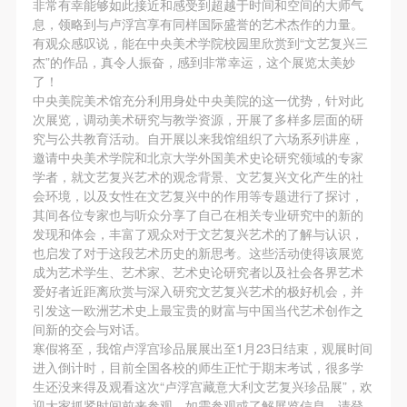
非常有幸能够如此接近和感受到超越于时间和空间的大师气
第一条
第一条
第一条
息，领略到与卢浮宫享有同样国际盛誉的艺术杰作的力量。
本次活动公平公正、自愿参加与退出、风险与责任自
本次活动公平公正、自愿参加与退出、风险与责任自
本次活动公平公正、自愿参加与退出、风险与责任自
快捷登录
帐号密码登录
有观众感叹说，能在中央美术学院校园里欣赏到“文艺复兴三
负的原则。但活动有风险，参加者应有必要的风险意
负的原则。但活动有风险，参加者应有必要的风险意
负的原则。但活动有风险，参加者应有必要的风险意
杰”的作品，真令人振奋，感到非常幸运，这个展览太美妙
了！
识。
识。
识。
中央美院美术馆充分利用身处中央美院的这一优势，针对此
发送验证码
第二条
第二条
第二条
次展览，调动美术研究与教学资源，开展了多样多层面的研
手机号码
参加本次活动者必须遵守中华人民共和国的相关法
参加本次活动者必须遵守中华人民共和国的相关法
参加本次活动者必须遵守中华人民共和国的相关法
手机号码将作为您的登录账号
究与公共教育活动。自开展以来我馆组织了六场系列讲座，
邀请中央美术学院和北京大学外国美术史论研究领域的专家
律、法规，必须遵循道德和社会公德规范，并应该具
律、法规，必须遵循道德和社会公德规范，并应该具
律、法规，必须遵循道德和社会公德规范，并应该具
学者，就文艺复兴艺术的观念背景、文艺复兴文化产生的社
备以人为本、团结友爱、互相帮助和助人为乐的良好
备以人为本、团结友爱、互相帮助和助人为乐的良好
备以人为本、团结友爱、互相帮助和助人为乐的良好
会环境，以及女性在文艺复兴中的作用等专题进行了探讨，
品质。
品质。
品质。
其间各位专家也与听众分享了自己在相关专业研究中的新的
验证码
发现和体会，丰富了观众对于文艺复兴艺术的了解与认识，
第三条
第三条
第三条
登录
也启发了对于这段艺术历史的新思考。这些活动使得该展览
参加本次活动人员应该是成年人（具有完全民事行为
参加本次活动人员应该是成年人（具有完全民事行为
参加本次活动人员应该是成年人（具有完全民事行为
成为艺术学生、艺术家、艺术史论研究者以及社会各界艺术
能力的人，18周岁以上）未成年人必须在成年人的陪
能力的人，18周岁以上）未成年人必须在成年人的陪
能力的人，18周岁以上）未成年人必须在成年人的陪
爱好者近距离欣赏与深入研究文艺复兴艺术的极好机会，并
可使用雅昌艺术网会员账户登录
引发这一欧洲艺术史上最宝贵的财富与中国当代艺术创作之
同下参观。
同下参观。
同下参观。
间新的交会与对话。
第四条
第四条
第四条
寒假将至，我馆卢浮宫珍品展展出至1月23日结束，观展时间
参加活动者在此次活动期间的人身安全责任自负。鼓
参加活动者在此次活动期间的人身安全责任自负。鼓
参加活动者在此次活动期间的人身安全责任自负。鼓
进入倒计时，目前全国各校的师生正忙于期末考试，很多学
生还没来得及观看这次“卢浮宫藏意大利文艺复兴珍品展”，欢
励参加者自行购买人身安全保险。活动中一旦出现事
励参加者自行购买人身安全保险。活动中一旦出现事
励参加者自行购买人身安全保险。活动中一旦出现事
迎大家抓紧时间前来参观。如需参观或了解展览信息，请登