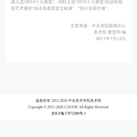
展入选“2010十大展览”。同时入选“2010十大展览”的还有我
第一条
第一条
第一条
院艺术家的“徐冰凤凰装置文献展”、“刘小东新作展”。
本次活动公平公正、自愿参加与退出、风险与责任自
本次活动公平公正、自愿参加与退出、风险与责任自
本次活动公平公正、自愿参加与退出、风险与责任自
验证码
负的原则。但活动有风险，参加者应有必要的风险意
负的原则。但活动有风险，参加者应有必要的风险意
负的原则。但活动有风险，参加者应有必要的风险意
文章来源：中央美院新闻中心
识。
识。
识。
登录
美术馆 董慧萍/编
第二条
第二条
第二条
2011年1月13日
可使用雅昌艺术网会员账户登录
参加本次活动者必须遵守中华人民共和国的相关法
参加本次活动者必须遵守中华人民共和国的相关法
参加本次活动者必须遵守中华人民共和国的相关法
律、法规，必须遵循道德和社会公德规范，并应该具
律、法规，必须遵循道德和社会公德规范，并应该具
律、法规，必须遵循道德和社会公德规范，并应该具
备以人为本、团结友爱、互相帮助和助人为乐的良好
备以人为本、团结友爱、互相帮助和助人为乐的良好
备以人为本、团结友爱、互相帮助和助人为乐的良好
品质。
品质。
品质。
第三条
第三条
第三条
参加本次活动人员应该是成年人（具有完全民事行为
参加本次活动人员应该是成年人（具有完全民事行为
参加本次活动人员应该是成年人（具有完全民事行为
能力的人，18周岁以上）未成年人必须在成年人的陪
能力的人，18周岁以上）未成年人必须在成年人的陪
能力的人，18周岁以上）未成年人必须在成年人的陪
版权所有 2011-2026 中央美术学院美术馆
同下参观。
同下参观。
同下参观。
Copyright © 2011-2026 CAFAM. All Rights Reserved.
第四条
第四条
第四条
京ICP备17072388号-1
参加活动者在此次活动期间的人身安全责任自负。鼓
参加活动者在此次活动期间的人身安全责任自负。鼓
参加活动者在此次活动期间的人身安全责任自负。鼓
励参加者自行购买人身安全保险。活动中一旦出现事
励参加者自行购买人身安全保险。活动中一旦出现事
励参加者自行购买人身安全保险。活动中一旦出现事