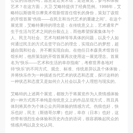
艺术？在这方面，大卫·艾略特提供了经典范例。1998年，艾
略特以斯德哥尔摩美术馆新馆首任馆长的身份，策划了该馆
的开馆首展“伤痕——在民主和当代艺术的重建之间”。在这个
展览里，艾略特秉持的理念是：在传统意义上，艺术通常产
生于生活与艺术之间的分裂点上，而他希望探索集体与个
人、民主与社会、艺术与精神等等具体的问题，以及个人如
何通过民主的方式去坚守自己的理念，实现自己的梦想，超
越自我和社会、并不断实现自由。在他任日本森美术馆首任
馆长时，他所策划的开馆首展再次使用这一展览理念。首展
名为“快乐——艺术和生活的幸存指南”，考察世界各地对
待“快乐”的不同方式、观念、标准、传统差异以及个体体验，
并将快乐作为一种描述当代艺术的状态和态度，探讨这样的
一种状态和态度又是如何介入社会以及个人理想与现实的。
艾略特的上述两个展览，都致力于将展览作为人类情感体验
的一种方式而不单纯是传统意义上的作品呈现方式，而且具
体到将其作为个体公众共同体验的情感方式。伤痕也好，快
乐也好，民主（斯德哥尔摩）也好，幸存（日本）也好，这
些带有强烈生命体验和历史内含的语词，很容易唤起民众的
情感共鸣以及文化认同。