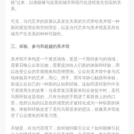
植”过来，以便能够与这里的城市和现代化进程发生切实的关
系。
可见，当代艺术的策展以及发生关系的方式带给美术馆一种
新的展览理念和空间理念，以及当代艺术与美术馆及其所在
城市产生关系的种种可能性。
三、体验、参与和超越的美术馆
美术馆不单纯是一个展览场地，更是一个期待参与的场域，
需要召唤公众靠近她，需要提供给人们新的体验和经验，用
以改变公众的常规视角和思维惯例。公众在美术馆中参与式
地体验其中的艺术，用心、用手、用耳等静心触摸和体验，
形成公众自己的一种新的认知和经验。这如同圣经新约中关
于基督再生的故事：当基督复活重新来到众使徒中时，圣托
马斯怀疑这是假的，只有当他把手戳进了基督身上的伤口
里，他所认知的以及他所感受的才被转化成为一种崭新的体
验。体验和经验改变了圣托马斯原来的想法，就像美术馆改
变了公众惯有的审美习惯。
关键是，在当代语境下，如何做到吸引公众？如何能够引起
公众的情感共鸣，愿意走近美术馆，走进展览，参与和体验