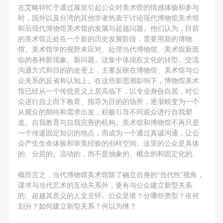
在艾略特忙于通过展览引起公众对美术馆的情感体验和参与
时，国外以及台湾的其他学者热衷于讨论现代博物馆美术馆
和后现代博物馆美术馆的发展与超越问题。他们认为，目前
的美术馆正处在一个新的历史发展阶段，需要用新的博物
馆、美术馆学的视野来应对、处理当代博物馆、美术馆新面
临的各种新现象、新问题。这集中体现在文化的转型、交流
沟通方式和目的的改变上，主要反映在博物馆、美术馆与公
众关系的反省和认知上。在这些新思潮影响下，博物馆美术
馆已经从一个传统意义上居高临下，以专业身份自居，对公
众进行自上而下教育、指导为目的的场所，逐渐蜕变为一个
从观众的期待和需求出发，积极引导不同观众进行自我塑
造、自我教育与自我完善的机构。美术馆和博物馆不再只是
一个传递固定知识的地点，而成为一个通过真诚沟通，让公
众产生生命体验和审美经验的别样空间。这里的公众是具体
的、分层的、流动的，而不是抽象的、概念的和固定化的。
概而言之，当代博物馆美术馆除了确立自身的“当代性”视角，
谋求与当代艺术的互动关系外，更有与公众建立新型关系
的、超越其意义的人文关怀。公众是谁？分哪些类型？依何
划分？如何建立新型关系？何以为继？