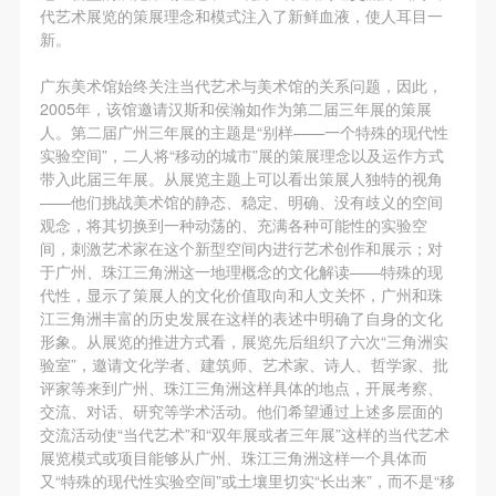
附则
附则
附则
代艺术展览的策展理念和模式注入了新鲜血液，使人耳目一
（1）、本协议未尽事宜，经双方友好协商后可作为
（1）、本协议未尽事宜，经双方友好协商后可作为
（1）、本协议未尽事宜，经双方友好协商后可作为
新。
本协议的补充协议，并不得违反相关法律法规规定。
本协议的补充协议，并不得违反相关法律法规规定。
本协议的补充协议，并不得违反相关法律法规规定。
广东美术馆始终关注当代艺术与美术馆的关系问题，因此，
（2）、本协议自甲乙双方签字（盖章）、勾选之日
（2）、本协议自甲乙双方签字（盖章）、勾选之日
（2）、本协议自甲乙双方签字（盖章）、勾选之日
2005年，该馆邀请汉斯和侯瀚如作为第二届三年展的策展
起生效。
起生效。
起生效。
人。第二届广州三年展的主题是“别样——一个特殊的现代性
实验空间”，二人将“移动的城市”展的策展理念以及运作方式
（3）、本协议包括纸质档和电子档，纸质档—式二
（3）、本协议包括纸质档和电子档，纸质档—式二
（3）、本协议包括纸质档和电子档，纸质档—式二
带入此届三年展。从展览主题上可以看出策展人独特的视角
份，甲乙双方各执一份，均具有同等法律效力。
份，甲乙双方各执一份，均具有同等法律效力。
份，甲乙双方各执一份，均具有同等法律效力。
——他们挑战美术馆的静态、稳定、明确、没有歧义的空间
活动参与者意味着接受并承担本协议的全部义务，未
活动参与者意味着接受并承担本协议的全部义务，未
活动参与者意味着接受并承担本协议的全部义务，未
观念，将其切换到一种动荡的、充满各种可能性的实验空
间，刺激艺术家在这个新型空间内进行艺术创作和展示；对
同意者意味着放弃参加此次活动的权利。凡参加这次
同意者意味着放弃参加此次活动的权利。凡参加这次
同意者意味着放弃参加此次活动的权利。凡参加这次
于广州、珠江三角洲这一地理概念的文化解读——特殊的现
活动前，必须事先与自己的家属沟通，取得家属同
活动前，必须事先与自己的家属沟通，取得家属同
活动前，必须事先与自己的家属沟通，取得家属同
代性，显示了策展人的文化价值取向和人文关怀，广州和珠
意，同时知晓并同意本免责声明。参加者签名/勾选
意，同时知晓并同意本免责声明。参加者签名/勾选
意，同时知晓并同意本免责声明。参加者签名/勾选
江三角洲丰富的历史发展在这样的表述中明确了自身的文化
形象。从展览的推进方式看，展览先后组织了六次“三角洲实
后，视作其家属也已知晓并同意。
后，视作其家属也已知晓并同意。
后，视作其家属也已知晓并同意。
验室”，邀请文化学者、建筑师、艺术家、诗人、哲学家、批
我已认真阅读上述条款，并且同意。
我已认真阅读上述条款，并且同意。
我已认真阅读上述条款，并且同意。
评家等来到广州、珠江三角洲这样具体的地点，开展考察、
交流、对话、研究等学术活动。他们希望通过上述多层面的
交流活动使“当代艺术”和“双年展或者三年展”这样的当代艺术
展览模式或项目能够从广州、珠江三角洲这样一个具体而
又“特殊的现代性实验空间”或土壤里切实“长出来”，而不是“移