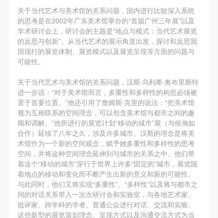
（1）、拍摄内容 乙方拍摄的带有甲方肖像的作品内
（1）、拍摄内容 乙方拍摄的带有甲方肖像的作品内
（1）、拍摄内容 乙方拍摄的带有甲方肖像的作品内
关于当代艺术与美术馆的关系问题，国内进行比较深入系统
容包括：①中央美术学院美术馆②中央美术学院校园
容包括：①中央美术学院美术馆②中央美术学院校园
容包括：①中央美术学院美术馆②中央美术学院校园
的思考是在2002年广东美术馆举办的“首届广州三年展”以及
内○3由中央美术学院公共教育部策划或执行的一切活
内○3由中央美术学院公共教育部策划或执行的一切活
内○3由中央美术学院公共教育部策划或执行的一切活
学术研讨会上，研讨会的主题是“地点与模式：当代艺术展览
快捷登录
帐号密码登录
的反思与创新”。从当代艺术的展示角度出发，探讨和反思我
动。
动。
动。
国现行的展览体制、展览模式以及展览呈现等方面的问题与
（2）、使用形式 用于中央美术学院图书出版、销售
（2）、使用形式 用于中央美术学院图书出版、销售
（2）、使用形式 用于中央美术学院图书出版、销售
可能性。
附带光盘及宣传资料。
附带光盘及宣传资料。
附带光盘及宣传资料。
发送验证码
手机号码
关于当代艺术与美术馆的关系问题，汉斯·乌利希·奥布里斯特
（3）、使用地域范围
（3）、使用地域范围
（3）、使用地域范围
手机号码将作为您的登录账号
进一步说：“对于美术馆而言，多重性和多样性的构思必须被
适用地域范围包括国内和国外。
适用地域范围包括国内和国外。
适用地域范围包括国内和国外。
置于首要位置。”他还引用了詹姆斯·克里的说法：“把美术馆
使用肖像的媒介限于不损害甲方肖像权的任何媒介
使用肖像的媒介限于不损害甲方肖像权的任何媒介
使用肖像的媒介限于不损害甲方肖像权的任何媒介
视为互相联系的空间理念，可以包含美术馆与都市之间的趣
闻和调解。”他所进行的展览计划“移动的城市”展（与侯瀚如
（如杂志、网络等）。
（如杂志、网络等）。
（如杂志、网络等）。
验证码
合作）延续了八年之久，涉及许多城市。汉斯的理念是将美
三、肖像权使用期限
三、肖像权使用期限
三、肖像权使用期限
术馆作为一个新的空间观念，赋予她多重性和多样性的思考
登录
永久使用。
永久使用。
永久使用。
空间，并将这种空间理念延伸到与城市的关系之中。他们带
着这个“移动的城市”穿行于世界上许多“固定的”城市，展览随
四、许可使用费用
四、许可使用费用
四、许可使用费用
着地点的移动和变化而不断产生出新的意义和新的可能性。
可使用雅昌艺术网会员账户登录
带有甲方肖像作品的拍摄费用由乙方承担。
带有甲方肖像作品的拍摄费用由乙方承担。
带有甲方肖像作品的拍摄费用由乙方承担。
与此同时，他们又将实现“多重性”、“多样性”以及将与都市之
乙方于拍摄完带有甲方肖像的作品无需支付甲方任何
乙方于拍摄完带有甲方肖像的作品无需支付甲方任何
乙方于拍摄完带有甲方肖像的作品无需支付甲方任何
间的对话关系带入一次次研讨会和实验室，与各地艺术家、
批评家、跨学科的学者、普通公众进行对话、交流和实验。
费用。
费用。
费用。
这些新型的展览策划理念、呈现方式以及沟通交流方式为当