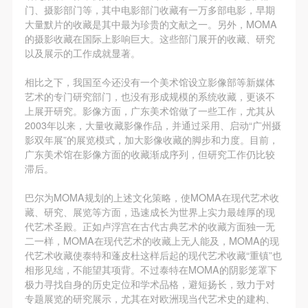
动导师、教师指导下进行，并正确的使用活动中所涉
动导师、教师指导下进行，并正确的使用活动中所涉
动导师、教师指导下进行，并正确的使用活动中所涉
门、摄影部门等，其中电影部门收藏有一万多部电影，早期
及到的绘画工具、创作材料及配套设备、设施，若参
及到的绘画工具、创作材料及配套设备、设施，若参
及到的绘画工具、创作材料及配套设备、设施，若参
大量默片的收藏是其中最为珍贵的文献之一。另外，MOMA
的摄影收藏在国际上影响巨大。这些部门展开的收藏、研究
与者因个人原因在使用相应绘画工具、创作材料及配
与者因个人原因在使用相应绘画工具、创作材料及配
与者因个人原因在使用相应绘画工具、创作材料及配
以及展示的工作成就显著。
套设备、设施造成个人受伤、伤害他人及造成相应工
套设备、设施造成个人受伤、伤害他人及造成相应工
套设备、设施造成个人受伤、伤害他人及造成相应工
具、材料、设备或设施的故障或损坏。参与活动者应
具、材料、设备或设施的故障或损坏。参与活动者应
具、材料、设备或设施的故障或损坏。参与活动者应
相比之下，我国至今还没有一个美术馆设立影像部等新媒体
艺术的专门研究部门，也没有形成规模的系统收藏，更谈不
当承当相应的全部责任，并主动赔偿相应的经济损
当承当相应的全部责任，并主动赔偿相应的经济损
当承当相应的全部责任，并主动赔偿相应的经济损
上展开研究。影像方面，广东美术馆做了一些工作，尤其从
失。活动中任何非事故当事人及美术馆将不承担人身
失。活动中任何非事故当事人及美术馆将不承担人身
失。活动中任何非事故当事人及美术馆将不承担人身
2003年以来，大量收藏影像作品，并通过采用、启动“广州摄
事故的任何责任。
事故的任何责任。
事故的任何责任。
影双年展”的展览模式，加大影像收藏的脚步和力度。目前，
广东美术馆在影像方面的收藏渐成序列，但研究工作仍比较
中央美术学院美术馆肖像权许可使用协议
中央美术学院美术馆肖像权许可使用协议
中央美术学院美术馆肖像权许可使用协议
滞后。
根据《中华人民共和国广告法》、《中华人民共和国
根据《中华人民共和国广告法》、《中华人民共和国
根据《中华人民共和国广告法》、《中华人民共和国
民法通则》以及 最高人民法院关于贯彻执行 《中华
民法通则》以及 最高人民法院关于贯彻执行 《中华
民法通则》以及 最高人民法院关于贯彻执行 《中华
巴尔为MOMA规划的上述文化策略，使MOMA在现代艺术收
藏、研究、展览等方面，迅速成长为世界上实力最雄厚的现
人民共和国民法通则》若干问题的意见（试行）>的
人民共和国民法通则》若干问题的意见（试行）>的
人民共和国民法通则》若干问题的意见（试行）>的
代艺术圣殿。正如卢浮宫在古代古典艺术的收藏方面独一无
有关规定，为明确肖像许可方（甲方）和使用方（乙
有关规定，为明确肖像许可方（甲方）和使用方（乙
有关规定，为明确肖像许可方（甲方）和使用方（乙
二一样，MOMA在现代艺术的收藏上无人能及，MOMA的现
方）的权利义务关系，经双方友好协商，甲乙双方就
方）的权利义务关系，经双方友好协商，甲乙双方就
方）的权利义务关系，经双方友好协商，甲乙双方就
代艺术收藏使泰特和蓬皮杜这样后起的现代艺术收藏“重镇”也
相形见绌，不能望其项背。不过泰特在MOMA的阴影笼罩下
带有甲方肖像的作品的使用达成如下一致协议：
带有甲方肖像的作品的使用达成如下一致协议：
带有甲方肖像的作品的使用达成如下一致协议：
极力寻找自身的历史定位和学术品格，避短扬长，致力于对
一、 一般约定
一、 一般约定
一、 一般约定
专题展览的研究展示，尤其在对欧洲现当代艺术史的建构、