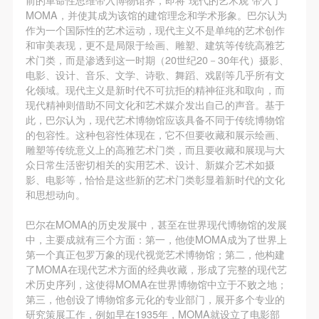
故，活动中任何非事故当事人及美术馆将不承担人身
故，活动中任何非事故当事人及美术馆将不承担人身
故，活动中任何非事故当事人及美术馆将不承担人身
MOMA，并使其成为该馆的建馆理念和学术形象。巴尔认为
事故的任何责任，但有互相援助的义务。参加活动的
事故的任何责任，但有互相援助的义务。参加活动的
事故的任何责任，但有互相援助的义务。参加活动的
作为一个国际性的艺术运动，现代主义不是单纯的艺术创作
成员应当积极主动的组织实施救援工作，但对事故本
成员应当积极主动的组织实施救援工作，但对事故本
成员应当积极主动的组织实施救援工作，但对事故本
和审美表现，更不是局限于绘画、雕塑、建筑等传统高雅艺
术门类，而是渗透到这一时期（20世纪20－30年代）摄影、
身不承担任何法律责任和经济责任。参加本次活动者
身不承担任何法律责任和经济责任。参加本次活动者
身不承担任何法律责任和经济责任。参加本次活动者
电影、设计、音乐、文学、诗歌、舞蹈、戏剧等几乎所有文
的人身安全不负有民事及相关连带责任。
的人身安全不负有民事及相关连带责任。
的人身安全不负有民事及相关连带责任。
化领域。现代主义是新时代不可抗拒的精神征兆和取向，而
第五条
第五条
第五条
现代精神则借助不同文化和艺术媒介发出自己的声音。基于
此，巴尔认为，现代艺术博物馆应该具备不同于传统博物馆
参加活动者在此次活动期间应主动遵守美术馆活动秩
参加活动者在此次活动期间应主动遵守美术馆活动秩
参加活动者在此次活动期间应主动遵守美术馆活动秩
的包容性。这种包容性体现在，它不但要收藏和展示绘画、
序、维护美术馆场地及展示、展览、馆藏艺术作品及
序、维护美术馆场地及展示、展览、馆藏艺术作品及
序、维护美术馆场地及展示、展览、馆藏艺术作品及
雕塑等传统意义上的高雅艺术门类，而且要收藏和展现与大
衍生品的安全。活动中一旦因个人原因造成美术馆场
衍生品的安全。活动中一旦因个人原因造成美术馆场
衍生品的安全。活动中一旦因个人原因造成美术馆场
众日常生活密切相关的实用艺术、设计、新媒介艺术如摄
影、电影等，恰恰是这些新的艺术门类彰显着新时代的文化
地、空间、艺术品、衍生品等受到不同程度的损失、
地、空间、艺术品、衍生品等受到不同程度的损失、
地、空间、艺术品、衍生品等受到不同程度的损失、
和思想动向。
破坏。活动中任何非事故当事人及美术馆将不承担相
破坏。活动中任何非事故当事人及美术馆将不承担相
破坏。活动中任何非事故当事人及美术馆将不承担相
应的责任与损失，应由参与活动者根据相应的法律条
应的责任与损失，应由参与活动者根据相应的法律条
应的责任与损失，应由参与活动者根据相应的法律条
巴尔在MOMA的历史发展中，甚至在世界现代博物馆的发展
中，主要成就有三个方面：第一，他使MOMA成为了世界上
文、组织规定进行协商和赔偿。并追究相应的法律责
文、组织规定进行协商和赔偿。并追究相应的法律责
文、组织规定进行协商和赔偿。并追究相应的法律责
第一个真正包罗万象的现代视觉艺术博物馆；第二，他构建
任和经济责任。
任和经济责任。
任和经济责任。
了MOMA在现代艺术方面的经典收藏，形成了完整的现代艺
第六条
第六条
第六条
术历史序列，这使得MOMA在世界博物馆中立于不败之地；
第三，他创设了博物馆多元化的专业部门，展开多个专业的
参与活动者在参与活动时应当在美术馆工作人员及活
参与活动者在参与活动时应当在美术馆工作人员及活
参与活动者在参与活动时应当在美术馆工作人员及活
研究策展工作，例如早在1935年，MOMA就设立了电影部