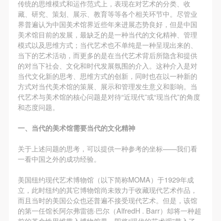
第一条
第一条
第一条
传统的思维模式和运作范式上，表现在对艺术的分类、收
藏、研究、策划、展示、教育等等各个相关环节中。尽管业
本次活动公平公正、自愿参加与退出、风险与责任自
本次活动公平公正、自愿参加与退出、风险与责任自
本次活动公平公正、自愿参加与退出、风险与责任自
界普遍认为中国美术馆界近些年来进展态势良好，但是中国
负的原则。但活动有风险，参加者应有必要的风险意
负的原则。但活动有风险，参加者应有必要的风险意
负的原则。但活动有风险，参加者应有必要的风险意
美术馆目前的发展，最缺乏的是一种当代的文化精神、管理
识。
识。
识。
模式以及思维方式；当代艺术也不单纯是一种呈现出来的、
当下的艺术活动，而更多的是在当代艺术背后所隐含和提供
第二条
第二条
第二条
的对当下社会、文化和时代发展氛围的介入。这种介入是对
参加本次活动者必须遵守中华人民共和国的相关法
参加本次活动者必须遵守中华人民共和国的相关法
参加本次活动者必须遵守中华人民共和国的相关法
当代文化新的思考、思维方式的创新，同时也在以一种新的
律、法规，必须遵循道德和社会公德规范，并应该具
律、法规，必须遵循道德和社会公德规范，并应该具
律、法规，必须遵循道德和社会公德规范，并应该具
方式对当代美术馆的策展、展示和管理发生意义和影响。当
代艺术与美术馆的核心问题是对待“近现代”或“现当代”的角度
备以人为本、团结友爱、互相帮助和助人为乐的良好
备以人为本、团结友爱、互相帮助和助人为乐的良好
备以人为本、团结友爱、互相帮助和助人为乐的良好
和态度问题。
品质。
品质。
品质。
第三条
第三条
第三条
一、当代的美术馆需要当代的文化精神
参加本次活动人员应该是成年人（具有完全民事行为
参加本次活动人员应该是成年人（具有完全民事行为
参加本次活动人员应该是成年人（具有完全民事行为
关于上述问题的思考，可以提供一种参考的坐标——我们看
能力的人，18周岁以上）未成年人必须在成年人的陪
能力的人，18周岁以上）未成年人必须在成年人的陪
能力的人，18周岁以上）未成年人必须在成年人的陪
一看中国之外的成功经验。
同下参观。
同下参观。
同下参观。
美国纽约现代艺术博物馆（以下简称MOMA）于1929年成
第四条
第四条
第四条
立，此时纽约的其它博物馆尚未致力于收藏现代艺术作品，
参加活动者在此次活动期间的人身安全责任自负。鼓
参加活动者在此次活动期间的人身安全责任自负。鼓
参加活动者在此次活动期间的人身安全责任自负。鼓
而且当时的美国公众也还普遍不接受现代艺术。但是，该馆
励参加者自行购买人身安全保险。活动中一旦出现事
励参加者自行购买人身安全保险。活动中一旦出现事
励参加者自行购买人身安全保险。活动中一旦出现事
的第一任馆长阿尔弗雷德·巴尔（AlfredH . Barr）却将一种超
前的革命性思维带入博物馆界，即将“现代的艺术观”带入了