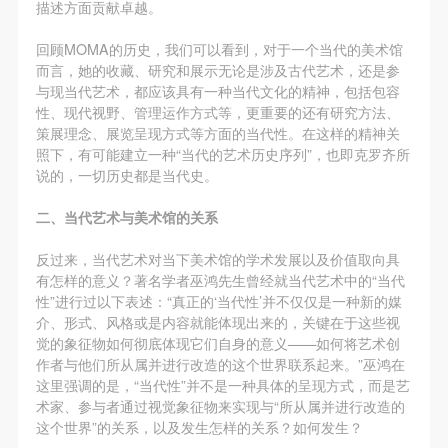
（1）、甲方为本协议中的肖像权人，自愿将自己的
（1）、甲方为本协议中的肖像权人，自愿将自己的
（1）、甲方为本协议中的肖像权人，自愿将自己的
描述方面贡献卓越。
肖像权许可乙方作符合本协议约定和法律规定的用
肖像权许可乙方作符合本协议约定和法律规定的用
肖像权许可乙方作符合本协议约定和法律规定的用
回顾MOMA的历史，我们可以看到，对于一个当代的美术馆
途。
途。
途。
而言，她的收藏、研究和展示无论是涉及古代艺术，还是参
（2）、乙方中央美术学院美术馆是一所具有标志
（2）、乙方中央美术学院美术馆是一所具有标志
（2）、乙方中央美术学院美术馆是一所具有标志
与现当代艺术，都应该具有一种当代文化的精神，包括包容
性、现代视野、管理运作方式等，更重要的还有研究方法、
性、专业性、国际化的现代公共美术馆。中央美术学
性、专业性、国际化的现代公共美术馆。中央美术学
性、专业性、国际化的现代公共美术馆。中央美术学
策展理念、展览呈现方式等方面的当代性。在这样的精神关
院美术馆与时代同行，努力塑造一个开放、自由、学
院美术馆与时代同行，努力塑造一个开放、自由、学
院美术馆与时代同行，努力塑造一个开放、自由、学
照下，有可能建立一种“当代的艺术历史序列”，也即克罗齐所
术的空间氛围，竭诚与各单位、企业、机构、艺术家
术的空间氛围，竭诚与各单位、企业、机构、艺术家
术的空间氛围，竭诚与各单位、企业、机构、艺术家
说的，一切历史都是当代史。
和观众进行良好互动。以学院的学术研究为基础，积
和观众进行良好互动。以学院的学术研究为基础，积
和观众进行良好互动。以学院的学术研究为基础，积
二、当代艺术与美术馆的关系
极策划国际、国内多视角、多领域的展览、论坛及公
极策划国际、国内多视角、多领域的展览、论坛及公
极策划国际、国内多视角、多领域的展览、论坛及公
共教育活动，为美院师生、中外艺术家以及社会公众
共教育活动，为美院师生、中外艺术家以及社会公众
共教育活动，为美院师生、中外艺术家以及社会公众
反过来，当代艺术对当下美术馆的学术发展以及价值取向具
有怎样的意义？著名学者巫鸿先生曾经就当代艺术中的“当代
提供一个交流、学习、展示的平台。作为一家公益性
提供一个交流、学习、展示的平台。作为一家公益性
提供一个交流、学习、展示的平台。作为一家公益性
性”进行过以下表述：“真正的‘当代性’并不仅仅是一种新的媒
单位，其开展的公共教育活动以学术性和公益性为
单位，其开展的公共教育活动以学术性和公益性为
单位，其开展的公共教育活动以学术性和公益性为
介、形式、风格或是内容就能体现出来的，关键在于这些视
主。
主。
主。
觉的象征物如何彻底体现它们自身的意义——如何将艺术创
作者与他们所从属并进行改造的这个世界联系起来。”巫鸿在
（3）、乙方为甲方拍摄中央美术学院公共教育部所
（3）、乙方为甲方拍摄中央美术学院公共教育部所
（3）、乙方为甲方拍摄中央美术学院公共教育部所
这里强调的是，“当代性”并不是一种具体的呈现方式，而是艺
有公教活动。
有公教活动。
有公教活动。
术家、参与者通过视觉象征物来实现与“所从属并进行改造的
二、拍摄内容、使用形式、使用地域范围
二、拍摄内容、使用形式、使用地域范围
二、拍摄内容、使用形式、使用地域范围
这个世界”的关系，以及发生怎样的关系？如何发生？