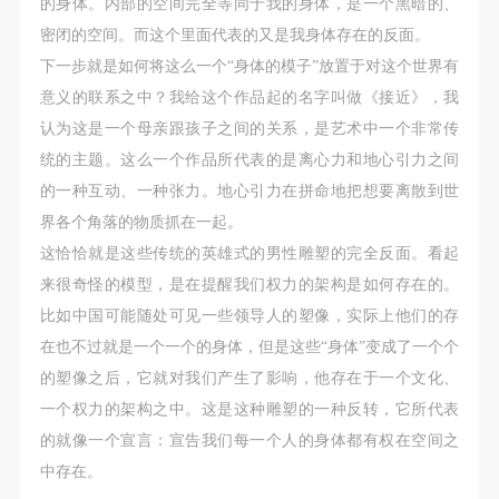
的身体。内部的空间完全等同于我的身体，是一个黑暗的、
密闭的空间。而这个里面代表的又是我身体存在的反面。
下一步就是如何将这么一个“身体的模子”放置于对这个世界有
意义的联系之中？我给这个作品起的名字叫做《接近》，我
快捷登录
帐号密码登录
认为这是一个母亲跟孩子之间的关系，是艺术中一个非常传
统的主题。这么一个作品所代表的是离心力和地心引力之间
的一种互动、一种张力。地心引力在拼命地把想要离散到世
发送验证码
手机号码
界各个角落的物质抓在一起。
手机号码将作为您的登录账号
这恰恰就是这些传统的英雄式的男性雕塑的完全反面。看起
来很奇怪的模型，是在提醒我们权力的架构是如何存在的。
比如中国可能随处可见一些领导人的塑像，实际上他们的存
验证码
在也不过就是一个一个的身体，但是这些“身体”变成了一个个
登录
的塑像之后，它就对我们产生了影响，他存在于一个文化、
一个权力的架构之中。这是这种雕塑的一种反转，它所代表
可使用雅昌艺术网会员账户登录
的就像一个宣言：宣告我们每一个人的身体都有权在空间之
中存在。