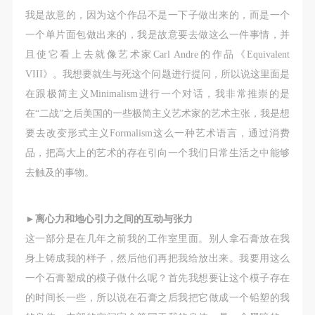
我是故意的，因为这个作品不是一下子做出来的，而是一个
一个单片面包做出来的，我是故意要
去做这么一件事情，并
且使它看上去就像艺术家Carl Andre的作品《Equivalent
VIII》。
我想要就生与死这个问题进行提问，所以说这里面是
在跟极简主义Minimalism进行一个对话，我非常推崇的是
在“二战”之后美国的一些极简主义艺术家的艺术主张，我是想
要去改变形式主义Formalism这么一种艺术语言，通过消费
品，把高大上的艺术的存在引向一个我们日常生活之中能够
去触及的事物。
►
离心力和地心引力之间的互动与张力
这一部分是在几年之前我的工作室里面。别人拿石膏放在我
身上铸成我的样子，然后他们再把我给放出来。我要用这么
一个石膏塑成的模子做什么呢？首先我想要让这个模子存在
的时间长一些，所以说在石膏之后我把它做成一个铅塑的我