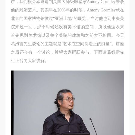
第一条
第一条
第一条
讲，我们很荣幸邀请到英国大师级雕塑家Antony Gormley来谈
本次活动公平公正、自愿参加与退出、风险与责任自
本次活动公平公正、自愿参加与退出、风险与责任自
本次活动公平公正、自愿参加与退出、风险与责任自
他的雕塑艺术。其实早在2003年的时候，Antony Gormley就在
负的原则。但活动有风险，参加者应有必要的风险意
负的原则。但活动有风险，参加者应有必要的风险意
负的原则。但活动有风险，参加者应有必要的风险意
北京的国家博物馆做过“亚洲土地”的展览。当时他也到中央美
识。
识。
识。
院来过一回，那个时候还没有美术馆的空间，所以他这次来
第二条
第二条
第二条
首先见到美术馆以及整个美院的建筑和之前大不相同。今天
参加本次活动者必须遵守中华人民共和国的相关法
参加本次活动者必须遵守中华人民共和国的相关法
参加本次活动者必须遵守中华人民共和国的相关法
葛姆雷先生谈论的主题就是“艺术在空间制造上的能量”。讲座
律、法规，必须遵循道德和社会公德规范，并应该具
律、法规，必须遵循道德和社会公德规范，并应该具
律、法规，必须遵循道德和社会公德规范，并应该具
之后还会有一个讨论，希望大家踊跃参与。下面请葛姆雷先
备以人为本、团结友爱、互相帮助和助人为乐的良好
备以人为本、团结友爱、互相帮助和助人为乐的良好
备以人为本、团结友爱、互相帮助和助人为乐的良好
生上台向大家讲解。
品质。
品质。
品质。
第三条
第三条
第三条
参加本次活动人员应该是成年人（具有完全民事行为
参加本次活动人员应该是成年人（具有完全民事行为
参加本次活动人员应该是成年人（具有完全民事行为
能力的人，18周岁以上）未成年人必须在成年人的陪
能力的人，18周岁以上）未成年人必须在成年人的陪
能力的人，18周岁以上）未成年人必须在成年人的陪
同下参观。
同下参观。
同下参观。
第四条
第四条
第四条
参加活动者在此次活动期间的人身安全责任自负。鼓
参加活动者在此次活动期间的人身安全责任自负。鼓
参加活动者在此次活动期间的人身安全责任自负。鼓
励参加者自行购买人身安全保险。活动中一旦出现事
励参加者自行购买人身安全保险。活动中一旦出现事
励参加者自行购买人身安全保险。活动中一旦出现事