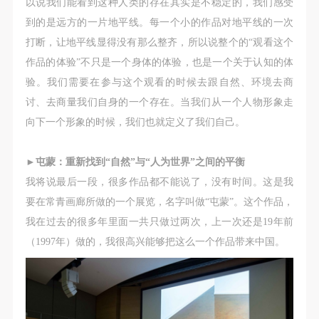
以说我们能看到这种人类的存在其实是不稳定的，我们感受
到的是远方的一片地平线。每一个小的作品对地平线的一次
打断，让地平线显得没有那么整齐，所以说整个的“观看这个
作品的体验”不只是一个身体的体验，也是一个关于认知的体
验。我们需要在参与这个观看的时候去跟自然、环境去商
讨、去商量我们自身的一个存在。当我们从一个人物形象走
向下一个形象的时候，我们也就定义了我们自己。
►
屯蒙：重新找到“自然”与“人为世界”之间的平衡
我将说最后一段，很多作品都不能说了，没有时间。这是我
要在常青画廊所做的一个展览，名字叫做“屯蒙”。这个作品，
我在过去的很多年里面一共只做过两次，上一次还是19年前
（1997年）做的，我很高兴能够把这么一个作品带来中国。