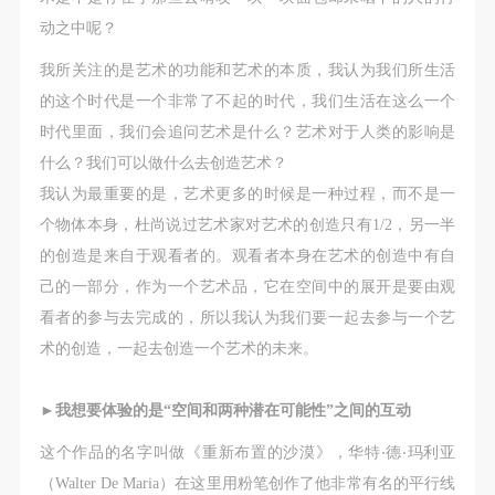
（1）、拍摄内容 乙方拍摄的带有甲方肖像的作品内
（1）、拍摄内容 乙方拍摄的带有甲方肖像的作品内
（1）、拍摄内容 乙方拍摄的带有甲方肖像的作品内
动之中呢？
容包括：①中央美术学院美术馆②中央美术学院校园
容包括：①中央美术学院美术馆②中央美术学院校园
容包括：①中央美术学院美术馆②中央美术学院校园
内○3由中央美术学院公共教育部策划或执行的一切活
内○3由中央美术学院公共教育部策划或执行的一切活
内○3由中央美术学院公共教育部策划或执行的一切活
我所关注的是艺术的功能和艺术的本质，我认为我们所生活
动。
动。
动。
的这个时代是一个非常了不起的时代，我们生活在这么一个
（2）、使用形式 用于中央美术学院图书出版、销售
（2）、使用形式 用于中央美术学院图书出版、销售
（2）、使用形式 用于中央美术学院图书出版、销售
时代里面，我们会追问艺术是什么？艺术对于人类的影响是
附带光盘及宣传资料。
附带光盘及宣传资料。
附带光盘及宣传资料。
什么？我们可以做什么去创造艺术？
（3）、使用地域范围
（3）、使用地域范围
（3）、使用地域范围
我认为最重要的是，艺术更多的时候是一种过程，而不是一
适用地域范围包括国内和国外。
适用地域范围包括国内和国外。
适用地域范围包括国内和国外。
个物体本身，杜尚说过艺术家对艺术的创造只有1/2，另一半
使用肖像的媒介限于不损害甲方肖像权的任何媒介
使用肖像的媒介限于不损害甲方肖像权的任何媒介
使用肖像的媒介限于不损害甲方肖像权的任何媒介
的创造是来自于观看者的。观看者本身在艺术的创造中有自
（如杂志、网络等）。
（如杂志、网络等）。
（如杂志、网络等）。
己的一部分，作为一个艺术品，它在空间中的展开是要由观
三、肖像权使用期限
三、肖像权使用期限
三、肖像权使用期限
看者的参与去完成的，所以我认为我们要一起去参与一个艺
永久使用。
永久使用。
永久使用。
术的创造，一起去创造一个艺术的未来。
四、许可使用费用
四、许可使用费用
四、许可使用费用
带有甲方肖像作品的拍摄费用由乙方承担。
带有甲方肖像作品的拍摄费用由乙方承担。
带有甲方肖像作品的拍摄费用由乙方承担。
►
我想要体验的是“空间和两种潜在可能性”之间的互动
乙方于拍摄完带有甲方肖像的作品无需支付甲方任何
乙方于拍摄完带有甲方肖像的作品无需支付甲方任何
乙方于拍摄完带有甲方肖像的作品无需支付甲方任何
这个作品的名字叫做《重新布置的沙漠》
，华特‧德‧玛利亚
费用。
费用。
费用。
（Walter De Maria）在这里用粉笔创作了他非常有名的平行线