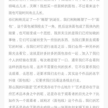
（1）、甲方为本协议中的肖像权人，自愿将自己的
（1）、甲方为本协议中的肖像权人，自愿将自己的
（1）、甲方为本协议中的肖像权人，自愿将自己的
得喝点儿水，天啊！我想买一些新鲜的面包，不过看来这个
肖像权许可乙方作符合本协议约定和法律规定的用
肖像权许可乙方作符合本协议约定和法律规定的用
肖像权许可乙方作符合本协议约定和法律规定的用
面包可能时间有点儿长。
途。
途。
途。
你们刚刚见证了一个“雕塑”的诞生。我们刚刚雕塑了一个“面
（2）、乙方中央美术学院美术馆是一所具有标志
（2）、乙方中央美术学院美术馆是一所具有标志
（2）、乙方中央美术学院美术馆是一所具有标志
包”，这个面包被我咬去了一角。然后这块面包成了我体内的
性、专业性、国际化的现代公共美术馆。中央美术学
性、专业性、国际化的现代公共美术馆。中央美术学
性、专业性、国际化的现代公共美术馆。中央美术学
能量，也可能变成一个思想。我所关注的是我们已经知晓的
院美术馆与时代同行，努力塑造一个开放、自由、学
院美术馆与时代同行，努力塑造一个开放、自由、学
院美术馆与时代同行，努力塑造一个开放、自由、学
事物，它们可以被转变为一些别的东西。当我们重新去观看
术的空间氛围，竭诚与各单位、企业、机构、艺术家
术的空间氛围，竭诚与各单位、企业、机构、艺术家
术的空间氛围，竭诚与各单位、企业、机构、艺术家
它的时候，当我们对它进行改造之后，我们会用一种另外的
和观众进行良好互动。以学院的学术研究为基础，积
和观众进行良好互动。以学院的学术研究为基础，积
和观众进行良好互动。以学院的学术研究为基础，积
眼光去看它，这就是好多好多的面包放在一起，加入了我们
极策划国际、国内多视角、多领域的展览、论坛及公
极策划国际、国内多视角、多领域的展览、论坛及公
极策划国际、国内多视角、多领域的展览、论坛及公
个人的经验在里面，每次都是咬了一口。通常我们不会看到
共教育活动，为美院师生、中外艺术家以及社会公众
共教育活动，为美院师生、中外艺术家以及社会公众
共教育活动，为美院师生、中外艺术家以及社会公众
这样的面包出现，这并不需要任何的技术。它不仅要求我们
提供一个交流、学习、展示的平台。作为一家公益性
提供一个交流、学习、展示的平台。作为一家公益性
提供一个交流、学习、展示的平台。作为一家公益性
去观看、去思想，还要求我们去行走，其实这个作品的名字
单位，其开展的公共教育活动以学术性和公益性为
单位，其开展的公共教育活动以学术性和公益性为
单位，其开展的公共教育活动以学术性和公益性为
叫做《面包线》，它要求我们沿着这条线去行走。
主。
主。
主。
那么我的问题是“艺术究竟存在于什么地方？”艺术是存在于这
（3）、乙方为甲方拍摄中央美术学院公共教育部所
（3）、乙方为甲方拍摄中央美术学院公共教育部所
（3）、乙方为甲方拍摄中央美术学院公共教育部所
些艺术品本身之中的呢，还是存在于观看者的目光之中？比
有公教活动。
有公教活动。
有公教活动。
如作为一个观看者，就刚才《面包线》这个作品，我们的艺
二、拍摄内容、使用形式、使用地域范围
二、拍摄内容、使用形式、使用地域范围
二、拍摄内容、使用形式、使用地域范围
术是不是存在于那些去啃咬一块一块面包却未咽下的人
的行