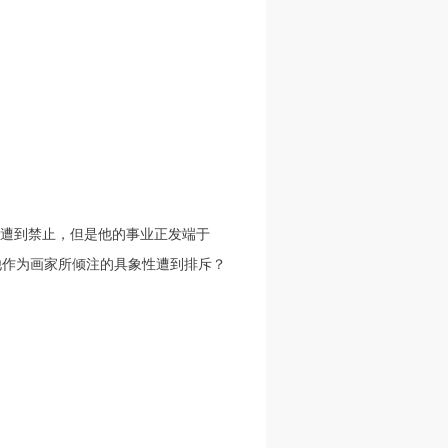
人
人
人
活
活
活
作
作
作
网
网
网
央
央
央
案
案
案
初遭到禁止，但是他的事业正发端于
”规
”规
”规
他作为画家所倾注的具象性遭到排斥？
风
风
风