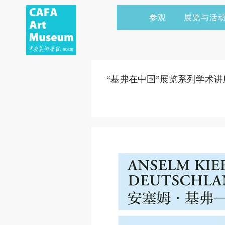
参观
展览与活
当前展览
艺术家&典藏
CAFAM 讲座
会员
展览预告
学术研究
CAFAM 课程
企业赞助
“基弗在中国”展览系列学术讲
展览回顾
艺术出版
CAFAM 体验
捐赠
数字美术馆
志愿者
资讯
合作伙伴
举办活动