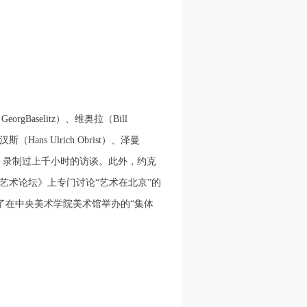
任
任
任
据
据
据
济
济
济
进
进
进
selitz）、维奥拉（Bill
（Hans Ulrich Obrist）、泽曼
施
施
施
 Jullien）录制过上千小时的访谈。此外，约克
艺术论坛》上专门讨论“艺术在北京”的
活
活
活
组织了在中央美术学院美术馆举办的“集体
人
人
人
）>
）>
）>