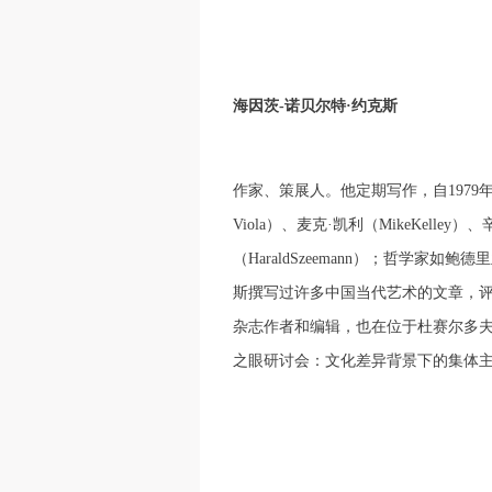
海因茨-诺贝尔特·约克斯
作家、策展人。他定期写作，自1979年以
Viola）、麦克·凯利（MikeKelley）、辛
（HaraldSzeemann）；哲学家如鲍德里亚
斯撰写过许多中国当代艺术的文章，评
杂志作者和编辑，也在位于杜赛尔多夫的美术
之眼研讨会：文化差异背景下的集体主