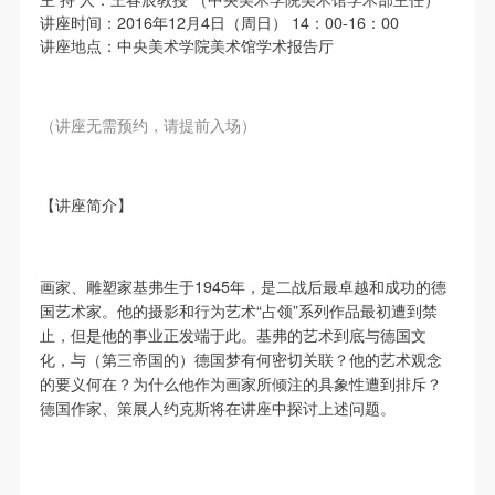
故，活动中任何非事故当事人及美术馆将不承担人身
故，活动中任何非事故当事人及美术馆将不承担人身
故，活动中任何非事故当事人及美术馆将不承担人身
讲座时间：2016年12月4日（周日） 14：00-16：00
事故的任何责任，但有互相援助的义务。参加活动的
事故的任何责任，但有互相援助的义务。参加活动的
事故的任何责任，但有互相援助的义务。参加活动的
讲座地点：中央美术学院美术馆学术报告厅
成员应当积极主动的组织实施救援工作，但对事故本
成员应当积极主动的组织实施救援工作，但对事故本
成员应当积极主动的组织实施救援工作，但对事故本
身不承担任何法律责任和经济责任。参加本次活动者
身不承担任何法律责任和经济责任。参加本次活动者
身不承担任何法律责任和经济责任。参加本次活动者
（讲座无需预约，请提前入场）
的人身安全不负有民事及相关连带责任。
的人身安全不负有民事及相关连带责任。
的人身安全不负有民事及相关连带责任。
第五条
第五条
第五条
快捷登录
帐号密码登录
参加活动者在此次活动期间应主动遵守美术馆活动秩
参加活动者在此次活动期间应主动遵守美术馆活动秩
参加活动者在此次活动期间应主动遵守美术馆活动秩
【讲座简介】
序、维护美术馆场地及展示、展览、馆藏艺术作品及
序、维护美术馆场地及展示、展览、馆藏艺术作品及
序、维护美术馆场地及展示、展览、馆藏艺术作品及
衍生品的安全。活动中一旦因个人原因造成美术馆场
衍生品的安全。活动中一旦因个人原因造成美术馆场
衍生品的安全。活动中一旦因个人原因造成美术馆场
发送验证码
手机号码
地、空间、艺术品、衍生品等受到不同程度的损失、
地、空间、艺术品、衍生品等受到不同程度的损失、
地、空间、艺术品、衍生品等受到不同程度的损失、
画家、雕塑家基弗生于1945年，是二战后最卓越和成功的德
手机号码将作为您的登录账号
国艺术家。他的摄影和行为艺术“占领”系列作品最初遭到禁
破坏。活动中任何非事故当事人及美术馆将不承担相
破坏。活动中任何非事故当事人及美术馆将不承担相
破坏。活动中任何非事故当事人及美术馆将不承担相
止，但是他的事业正发端于此。基弗的艺术到底与德国文
应的责任与损失，应由参与活动者根据相应的法律条
应的责任与损失，应由参与活动者根据相应的法律条
应的责任与损失，应由参与活动者根据相应的法律条
化，与（第三帝国的）德国梦有何密切关联？他的艺术观念
文、组织规定进行协商和赔偿。并追究相应的法律责
文、组织规定进行协商和赔偿。并追究相应的法律责
文、组织规定进行协商和赔偿。并追究相应的法律责
的要义何在？为什么他作为画家所倾注的具象性遭到排斥？
验证码
德国作家、策展人约克斯将在讲座中探讨上述问题。
任和经济责任。
任和经济责任。
任和经济责任。
第六条
第六条
第六条
登录
参与活动者在参与活动时应当在美术馆工作人员及活
参与活动者在参与活动时应当在美术馆工作人员及活
参与活动者在参与活动时应当在美术馆工作人员及活
可使用雅昌艺术网会员账户登录