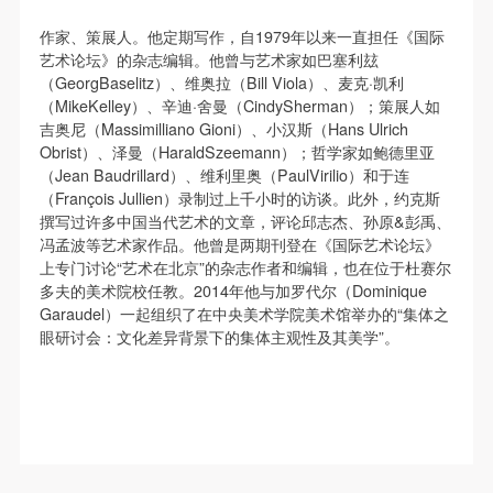
（1）、甲方为本协议中的肖像权人，自愿将自己的
（1）、甲方为本协议中的肖像权人，自愿将自己的
（1）、甲方为本协议中的肖像权人，自愿将自己的
肖像权许可乙方作符合本协议约定和法律规定的用
肖像权许可乙方作符合本协议约定和法律规定的用
肖像权许可乙方作符合本协议约定和法律规定的用
作家、策展人。他定期写作，自1979年以来一直担任《国际
艺术论坛》的杂志编辑。他曾与艺术家如巴塞利玆
途。
途。
途。
（GeorgBaselitz）、维奥拉（Bill Viola）、麦克·凯利
（2）、乙方中央美术学院美术馆是一所具有标志
（2）、乙方中央美术学院美术馆是一所具有标志
（2）、乙方中央美术学院美术馆是一所具有标志
（MikeKelley）、辛迪·舍曼（CindySherman）；策展人如
性、专业性、国际化的现代公共美术馆。中央美术学
性、专业性、国际化的现代公共美术馆。中央美术学
性、专业性、国际化的现代公共美术馆。中央美术学
吉奥尼（Massimilliano Gioni）、小汉斯（Hans Ulrich
Obrist）、泽曼（HaraldSzeemann）；哲学家如鲍德里亚
院美术馆与时代同行，努力塑造一个开放、自由、学
院美术馆与时代同行，努力塑造一个开放、自由、学
院美术馆与时代同行，努力塑造一个开放、自由、学
（Jean Baudrillard）、维利里奥（PaulVirilio）和于连
术的空间氛围，竭诚与各单位、企业、机构、艺术家
术的空间氛围，竭诚与各单位、企业、机构、艺术家
术的空间氛围，竭诚与各单位、企业、机构、艺术家
（François Jullien）录制过上千小时的访谈。此外，约克斯
和观众进行良好互动。以学院的学术研究为基础，积
和观众进行良好互动。以学院的学术研究为基础，积
和观众进行良好互动。以学院的学术研究为基础，积
撰写过许多中国当代艺术的文章，评论邱志杰、孙原&彭禹、
冯孟波等艺术家作品。他曾是两期刊登在《国际艺术论坛》
极策划国际、国内多视角、多领域的展览、论坛及公
极策划国际、国内多视角、多领域的展览、论坛及公
极策划国际、国内多视角、多领域的展览、论坛及公
上专门讨论“艺术在北京”的杂志作者和编辑，也在位于杜赛尔
共教育活动，为美院师生、中外艺术家以及社会公众
共教育活动，为美院师生、中外艺术家以及社会公众
共教育活动，为美院师生、中外艺术家以及社会公众
多夫的美术院校任教。2014年他与加罗代尔（Dominique
提供一个交流、学习、展示的平台。作为一家公益性
提供一个交流、学习、展示的平台。作为一家公益性
提供一个交流、学习、展示的平台。作为一家公益性
Garaudel）一起组织了在中央美术学院美术馆举办的“集体之
眼研讨会：文化差异背景下的集体主观性及其美学”。
单位，其开展的公共教育活动以学术性和公益性为
单位，其开展的公共教育活动以学术性和公益性为
单位，其开展的公共教育活动以学术性和公益性为
主。
主。
主。
（3）、乙方为甲方拍摄中央美术学院公共教育部所
（3）、乙方为甲方拍摄中央美术学院公共教育部所
（3）、乙方为甲方拍摄中央美术学院公共教育部所
有公教活动。
有公教活动。
有公教活动。
二、拍摄内容、使用形式、使用地域范围
二、拍摄内容、使用形式、使用地域范围
二、拍摄内容、使用形式、使用地域范围