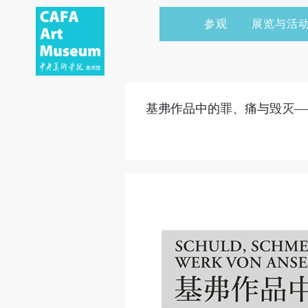
参观
展览与活
当前展览
艺术家&典藏
CAFAM 讲座
会员
展览预告
学术研究
CAFAM 课程
企业赞助
基弗作品中的罪、痛与毁灭—
展览回顾
艺术出版
CAFAM 体验
捐赠
数字美术馆
志愿者
资讯
合作伙伴
举办活动