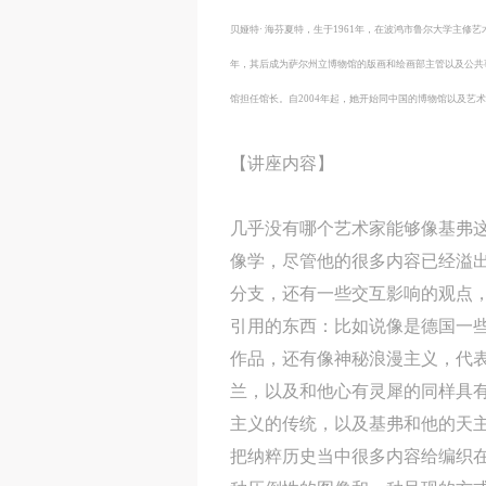
贝娅特· 海芬夏特，生于1961年，在波鸿市鲁尔大学主修
年，其后成为萨尔州立博物馆的版画和绘画部主管以及公共
馆担任馆长。自2004年起，她开始同中国的博物馆以及艺术院
【讲座内容】
几乎没有哪个艺术家能够像基弗
像学，尽管他的很多内容已经溢
分支，还有一些交互影响的观点
引用的东西：比如说像是德国一
作品，还有像神秘浪漫主义，代
兰，以及和他心有灵犀的同样具
主义的传统，以及基弗和他的天
把纳粹历史当中很多内容给编织在