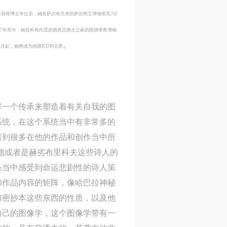
8年获得博士学位后，她在萨尔布吕肯的萨尔州立博物馆见习2
997年至今，她在科布伦茨的德意志骑士之家的路德维希博物
。
元月起，她将成为德国ICOM主席
样一个传承来塑造着有关自我的图
系统，在这个系统当中有非常多的
看到很多在他的作品和创作当中所
德或者是赫劣布里科夫这些诗人的
杀当中感受到命运悲剧性的诗人策
弗作品内容的矩阵，像哈巴拉神秘
加密抄本这些东西的性质，以及他
自己的图像学，这个图像学带有一