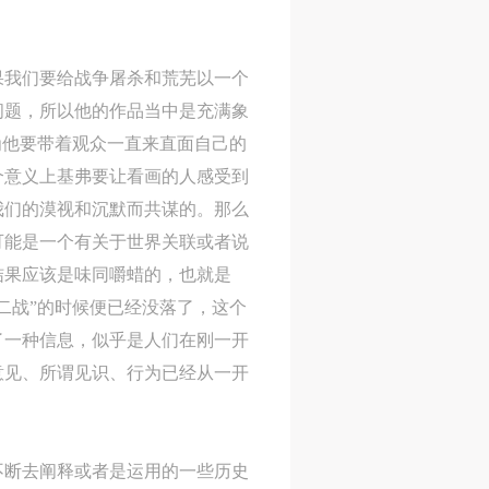
进
进
进
果我们要给战争屠杀和荒芜以一个
施
施
施
问题，所以他的作品当中是充满象
为他要带着观众一直来直面自己的
活
活
活
个意义上基弗要让看画的人感受到
我们的漠视和沉默而共谋的。那么
可能是一个有关于世界关联或者说
人
人
人
结果应该是味同嚼蜡的，也就是
）>
）>
）>
二战”的时候便已经没落了，这个
了一种信息，似乎是人们在刚一开
致
致
致
意见、所谓见识、行为已经从一开
合本
合本
合本
不断去阐释或者是运用的一些历史