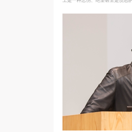
上是一种悲伤、绝望甚至是愤怒