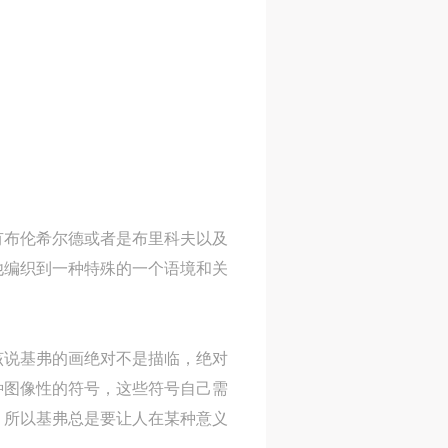
网
网
网
央
央
央
案
案
案
”规
”规
”规
风
风
风
有布伦希尔德或者是布里科夫以及
他编织到一种特殊的一个语境和关
德
德
德
的
的
的
该说基弗的画绝对不是描临，绝对
种图像性的符号，这些符号自己需
。所以基弗总是要让人在某种意义