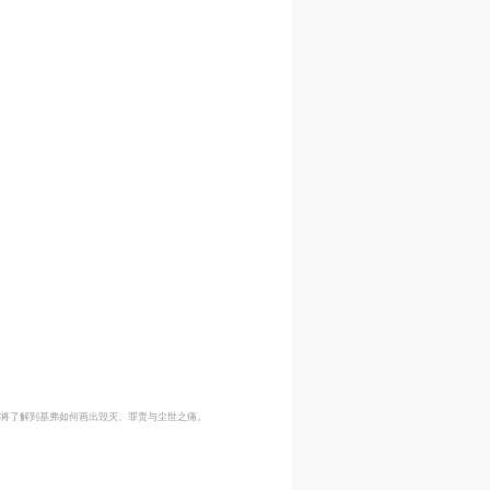
将了解到基弗如何画出毁灭、罪责与尘世之痛。