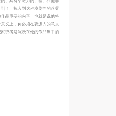
致的、具有穿透力的。基弗在他非
扯到了、拽入到这种戏剧性的迷雾
他作品重要的内容，也就是说他将
个意义上，你必须在要进入的意义
观察或者是沉浸在他的作品当中的
人
人
人
活
活
活
作
作
作