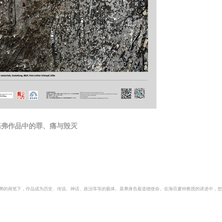
基弗作品中的罪、痛与毁灭
弗的画笔下，作品成为历史、传说、神话、政治等等的载体。基弗身负着道德使命。在海芬夏特教授的讲述中，您