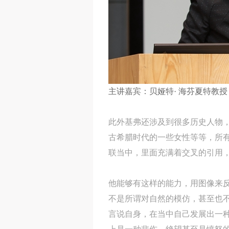
主讲嘉宾：
贝娅特· 海芬夏特
教授
此外基弗还涉及到很多历史人物
古希腊时代的一些女性等等，所
联当中，里面充满着交叉的引用
他能够有这样的能力，用图像来
不是所谓对自然的模仿，甚至也
言说自身，在当中自己发展出一