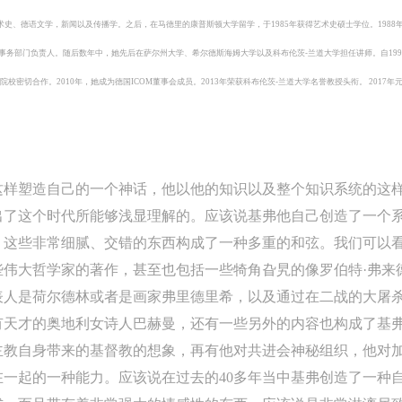
艺术史、德语文学，新闻以及传播学。之后，在马德里的康普斯顿大学留学，于1985年获得艺术史硕士学位。198
事务部门负责人。随后数年中，她先后在萨尔州大学、希尔德斯海姆大学以及科布伦茨-兰道大学担任讲师。
自1
校密切合作。2010年，她成为德国ICOM董事会成员。2013年荣获科布伦茨-兰道大学名誉教授头衔。 2017年
这样塑造自己的一个神话，他以他的知识以及整个知识系统的这
出了这个时代所能够浅显理解的。应该说基弗他自己创造了一个
，这些非常细腻、交错的东西构成了一种多重的和弦。我们可以
些伟大哲学家的著作，甚至也包括一些犄角旮旯的像罗伯特·弗来
表人是荷尔德林或者是画家弗里德里希，以及通过在二战的大屠
有天才的奥地利女诗人巴赫曼，还有一些另外的内容也构成了基
主教自身带来的基督教的想象，再有他对共进会神秘组织，他对
一起的一种能力。应该说在过去的40多年当中基弗创造了一种