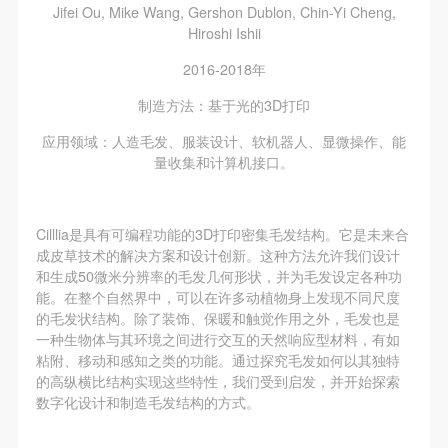
（1）、拍摄内容 乙方拍摄的带有甲方肖像的作品内
（1）、拍摄内容 乙方拍摄的带有甲方肖像的作品内
（1）、拍摄内容 乙方拍摄的带有甲方肖像的作品内
Jifei Ou, Mike Wang, Gershon Dublon, Chin-Yi Cheng,
Hiroshi Ishii
容包括：①中央美术学院美术馆②中央美术学院校园
容包括：①中央美术学院美术馆②中央美术学院校园
容包括：①中央美术学院美术馆②中央美术学院校园
内○3由中央美术学院公共教育部策划或执行的一切活
内○3由中央美术学院公共教育部策划或执行的一切活
内○3由中央美术学院公共教育部策划或执行的一切活
2016-2018年
动。
动。
动。
制造方法：基于光的3D打印
（2）、使用形式 用于中央美术学院图书出版、销售
（2）、使用形式 用于中央美术学院图书出版、销售
（2）、使用形式 用于中央美术学院图书出版、销售
应用领域：人造毛发、服装设计、软机器人、显微操作、能
附带光盘及宣传资料。
附带光盘及宣传资料。
附带光盘及宣传资料。
量收集和计算机接口。
（3）、使用地域范围
（3）、使用地域范围
（3）、使用地域范围
适用地域范围包括国内和国外。
适用地域范围包括国内和国外。
适用地域范围包括国内和国外。
使用肖像的媒介限于不损害甲方肖像权的任何媒介
使用肖像的媒介限于不损害甲方肖像权的任何媒介
使用肖像的媒介限于不损害甲方肖像权的任何媒介
Cilllia是具有可编程功能的3D打印密集毛发结构。它是未来合
成皮草技术的解决方案和设计创新。这种方法允许我们设计
（如杂志、网络等）。
（如杂志、网络等）。
（如杂志、网络等）。
和生成50微米分辨率的毛发几何形状，并为毛发设定各种功
三、肖像权使用期限
三、肖像权使用期限
三、肖像权使用期限
能。在整个自然界中，可以在许多动植物身上发现不同尺度
永久使用。
永久使用。
永久使用。
的毛发状结构。除了装饰、保暖和触觉作用之外，毛发也是
一种生物体与其环境之间进行交互的天然响应型材料，有如
四、许可使用费用
四、许可使用费用
四、许可使用费用
粘附、移动和感知之类的功能。通过探究毛发如何以其独特
带有甲方肖像作品的拍摄费用由乙方承担。
带有甲方肖像作品的拍摄费用由乙方承担。
带有甲方肖像作品的拍摄费用由乙方承担。
的高纵横比结构实现这些特性，我们受到启发，并开始探索
乙方于拍摄完带有甲方肖像的作品无需支付甲方任何
乙方于拍摄完带有甲方肖像的作品无需支付甲方任何
乙方于拍摄完带有甲方肖像的作品无需支付甲方任何
数字化设计和制造毛发结构的方式。
费用。
费用。
费用。