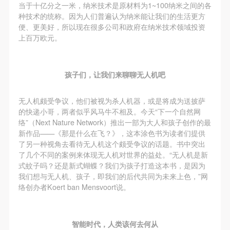
当于十亿分之一米，纳米技术是原材料为1~100纳米之间的各
种技术的统称。因为人们普遍认为纳米能让我们的生活更方
便、更美好，所以现在很多公司和政府在纳米技术领域投资
上百万欧元。
孩子们，让我们来聊聊无人机吧
无人机颇受争议，他们被视为杀人机器，或是将成为送披萨
的快递小哥，两者似乎风马牛不相及。今天“下一个自然网
络”（Next Nature Network）推出一部为大人和孩子创作的最
新作品——《那是什么在飞？》，这本涂色书为读者们提供
了另一种视角去看待无人机这个颇受争议的话题。书中突出
了几个不同的案例来体现无人机对世界的益处。“无人机是新
式蚊子吗？还是新式蝴蝶？我们为孩子打造这本书，是因为
我们想与无人机、孩子，即我们的后代共同为未来上色，”网
络创办者Koert ban Mensvoort说。
智能时代，人类该何去何从