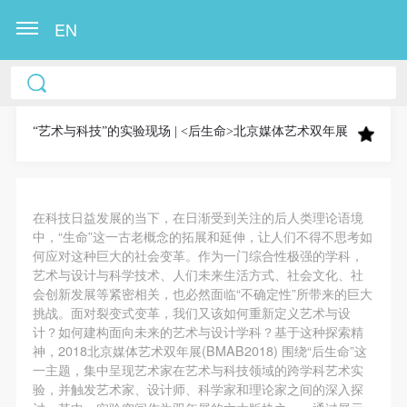
EN
中央美术学院美术馆出版授权协议书
中央美术学院美术馆出版授权协议书
中央美术学院美术馆出版授权协议书
本人完全同意《中央美术学院美术馆》（以下简
本人完全同意《中央美术学院美术馆》（以下简
本人完全同意《中央美术学院美术馆》（以下简
称“CAFAM”），愿意将本人参与中央美术学院美术馆
称“CAFAM”），愿意将本人参与中央美术学院美术馆
称“CAFAM”），愿意将本人参与中央美术学院美术馆
“艺术与科技”的实验现场 | <后生命>北京媒体艺术双年展
公共教育部组织的公益性活动（包括美术馆会员活
公共教育部组织的公益性活动（包括美术馆会员活
公共教育部组织的公益性活动（包括美术馆会员活
动）的涉及本人的图像、照片、文字、著作、活动成
动）的涉及本人的图像、照片、文字、著作、活动成
动）的涉及本人的图像、照片、文字、著作、活动成
果（如参与工作坊创作的作品）提交中央美术学院用
果（如参与工作坊创作的作品）提交中央美术学院用
果（如参与工作坊创作的作品）提交中央美术学院用
在科技日益发展的当下，在日渐受到关注的后人类理论语境
作发表、出版。中央美术学院可以以电子、网络及其
作发表、出版。中央美术学院可以以电子、网络及其
作发表、出版。中央美术学院可以以电子、网络及其
中，“生命”这一古老概念的拓展和延伸，让人们不得不思考如
何应对这种巨大的社会变革。作为一门综合性极强的学科，
它数字媒体形式公开出版，并同意编入《中国知识资
它数字媒体形式公开出版，并同意编入《中国知识资
它数字媒体形式公开出版，并同意编入《中国知识资
艺术与设计与科学技术、人们未来生活方式、社会文化、社
源总库》《中央美术学院资料库》《中央美术学院美
源总库》《中央美术学院资料库》《中央美术学院美
源总库》《中央美术学院资料库》《中央美术学院美
会创新发展等紧密相关，也必然面临“不确定性”所带来的巨大
术馆资料库》等相关资料、文献、档案机构和平台，
术馆资料库》等相关资料、文献、档案机构和平台，
术馆资料库》等相关资料、文献、档案机构和平台，
挑战。面对裂变式变革，我们又该如何重新定义艺术与设
计？如何建构面向未来的艺术与设计学科？基于这种探索精
在中央美术学院中使用和在互联网上传播，同意按相
在中央美术学院中使用和在互联网上传播，同意按相
在中央美术学院中使用和在互联网上传播，同意按相
神，2018北京媒体艺术双年展(BMAB2018) 围绕“后生命”这
关“章程”规定享受相关权益。
关“章程”规定享受相关权益。
关“章程”规定享受相关权益。
一主题，集中呈现艺术家在艺术与科技领域的跨学科艺术实
中央美术学院美术馆活动安全免责协议书
中央美术学院美术馆活动安全免责协议书
中央美术学院美术馆活动安全免责协议书
验，并触发艺术家、设计师、科学家和理论家之间的深入探