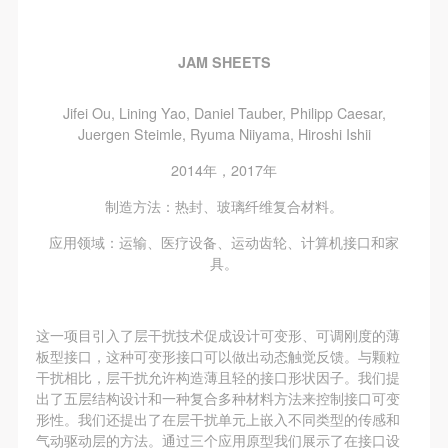
附则
附则
附则
（1）、本协议未尽事宜，经双方友好协商后可作为
（1）、本协议未尽事宜，经双方友好协商后可作为
（1）、本协议未尽事宜，经双方友好协商后可作为
本协议的补充协议，并不得违反相关法律法规规定。
本协议的补充协议，并不得违反相关法律法规规定。
本协议的补充协议，并不得违反相关法律法规规定。
JAM SHEETS
（2）、本协议自甲乙双方签字（盖章）、勾选之日
（2）、本协议自甲乙双方签字（盖章）、勾选之日
（2）、本协议自甲乙双方签字（盖章）、勾选之日
Jifei Ou, Lining Yao, Daniel Tauber, Philipp Caesar,
起生效。
起生效。
起生效。
Juergen Steimle, Ryuma Niiyama, Hiroshi Ishii
（3）、本协议包括纸质档和电子档，纸质档—式二
（3）、本协议包括纸质档和电子档，纸质档—式二
（3）、本协议包括纸质档和电子档，纸质档—式二
2014年，2017年
份，甲乙双方各执一份，均具有同等法律效力。
份，甲乙双方各执一份，均具有同等法律效力。
份，甲乙双方各执一份，均具有同等法律效力。
活动参与者意味着接受并承担本协议的全部义务，未
活动参与者意味着接受并承担本协议的全部义务，未
活动参与者意味着接受并承担本协议的全部义务，未
制造方法：热封、玻璃纤维复合材料。
同意者意味着放弃参加此次活动的权利。凡参加这次
同意者意味着放弃参加此次活动的权利。凡参加这次
同意者意味着放弃参加此次活动的权利。凡参加这次
应用领域：运输、医疗设备、运动齿轮、计算机接口和家
活动前，必须事先与自己的家属沟通，取得家属同
活动前，必须事先与自己的家属沟通，取得家属同
活动前，必须事先与自己的家属沟通，取得家属同
具。
意，同时知晓并同意本免责声明。参加者签名/勾选
意，同时知晓并同意本免责声明。参加者签名/勾选
意，同时知晓并同意本免责声明。参加者签名/勾选
后，视作其家属也已知晓并同意。
后，视作其家属也已知晓并同意。
后，视作其家属也已知晓并同意。
这一项目引入了层干扰技术促成设计可变形、可调刚度的薄
我已认真阅读上述条款，并且同意。
我已认真阅读上述条款，并且同意。
我已认真阅读上述条款，并且同意。
板型接口，这种可变形接口可以做出动态触觉反馈。与颗粒
干扰相比，层干扰允许构造薄且轻的接口形状因子。我们提
出了五层结构设计和一种复合多种材料方法来控制接口可变
形性。我们还提出了在层干扰单元上嵌入不同类型的传感和
气动驱动层的方法。通过三个应用原型我们展示了在接口设