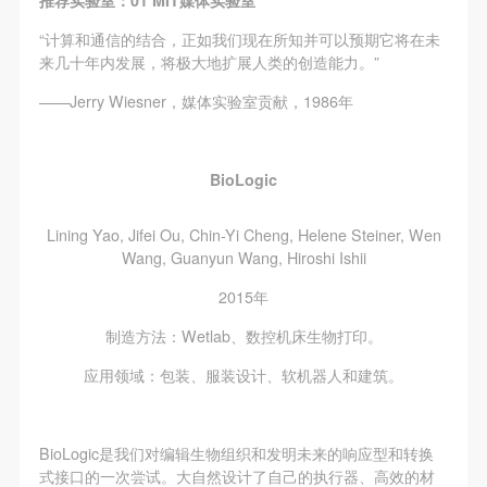
故，活动中任何非事故当事人及美术馆将不承担人身
故，活动中任何非事故当事人及美术馆将不承担人身
故，活动中任何非事故当事人及美术馆将不承担人身
事故的任何责任，但有互相援助的义务。参加活动的
事故的任何责任，但有互相援助的义务。参加活动的
事故的任何责任，但有互相援助的义务。参加活动的
“计算和通信的结合，正如我们现在所知并可以预期它将在未
来几十年内发展，将极大地扩展人类的创造能力。”
成员应当积极主动的组织实施救援工作，但对事故本
成员应当积极主动的组织实施救援工作，但对事故本
成员应当积极主动的组织实施救援工作，但对事故本
身不承担任何法律责任和经济责任。参加本次活动者
身不承担任何法律责任和经济责任。参加本次活动者
身不承担任何法律责任和经济责任。参加本次活动者
——Jerry Wiesner，媒体实验室贡献，1986年
的人身安全不负有民事及相关连带责任。
的人身安全不负有民事及相关连带责任。
的人身安全不负有民事及相关连带责任。
第五条
第五条
第五条
BioLogic
参加活动者在此次活动期间应主动遵守美术馆活动秩
参加活动者在此次活动期间应主动遵守美术馆活动秩
参加活动者在此次活动期间应主动遵守美术馆活动秩
序、维护美术馆场地及展示、展览、馆藏艺术作品及
序、维护美术馆场地及展示、展览、馆藏艺术作品及
序、维护美术馆场地及展示、展览、馆藏艺术作品及
Lining Yao, Jifei Ou, Chin-Yi Cheng, Helene Steiner, Wen
衍生品的安全。活动中一旦因个人原因造成美术馆场
衍生品的安全。活动中一旦因个人原因造成美术馆场
衍生品的安全。活动中一旦因个人原因造成美术馆场
Wang, Guanyun Wang, Hiroshi Ishii
地、空间、艺术品、衍生品等受到不同程度的损失、
地、空间、艺术品、衍生品等受到不同程度的损失、
地、空间、艺术品、衍生品等受到不同程度的损失、
2015年
破坏。活动中任何非事故当事人及美术馆将不承担相
破坏。活动中任何非事故当事人及美术馆将不承担相
破坏。活动中任何非事故当事人及美术馆将不承担相
制造方法：Wetlab、数控机床生物打印。
应的责任与损失，应由参与活动者根据相应的法律条
应的责任与损失，应由参与活动者根据相应的法律条
应的责任与损失，应由参与活动者根据相应的法律条
文、组织规定进行协商和赔偿。并追究相应的法律责
文、组织规定进行协商和赔偿。并追究相应的法律责
文、组织规定进行协商和赔偿。并追究相应的法律责
应用领域：包装、服装设计、软机器人和建筑。
任和经济责任。
任和经济责任。
任和经济责任。
第六条
第六条
第六条
BioLogic是我们对编辑生物组织和发明未来的响应型和转换
参与活动者在参与活动时应当在美术馆工作人员及活
参与活动者在参与活动时应当在美术馆工作人员及活
参与活动者在参与活动时应当在美术馆工作人员及活
式接口的一次尝试。大自然设计了自己的执行器、高效的材