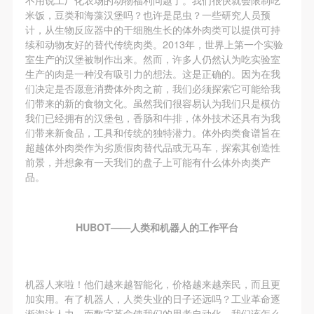
可使用雅昌艺术网会员账户登录
米饭，豆类和海藻汉堡吗？也许是昆虫？一些研究人员预
计，从生物反应器中的干细胞生长的体外肉类可以提供可持
续和动物友好的替代传统肉类。2013年，世界上第一个实验
室生产的汉堡被制作出来。然而，许多人仍然认为吃实验室
生产的肉是一种没有吸引力的想法。这是正确的。因为在我
们决定是否愿意消费体外肉之前，我们必须探索它可能给我
们带来的新的食物文化。虽然我们很容易认为我们只是模仿
我们已经拥有的汉堡包，香肠和牛排，体外技术还具有为我
们带来新食品，工具和传统的独特潜力。体外肉类食谱旨在
超越体外肉类作为劣质假肉替代品或无马车，探索其创造性
前景，并想象有一天我们的盘子上可能有什么体外肉类产
品。
HUBOT——人类和机器人的工作平台
机器人来啦！他们越来越智能化，价格越来越亲民，而且更
加实用。有了机器人，人类失业的日子还远吗？工业革命逐
渐淘汰人力，而数字革命使我们的思考自动化。我们该怎么