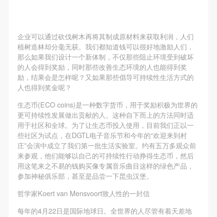
企业可以通过砍伐树木再将其制成原材料来获取利润，人们
植树造林却分毫无获。我们都知道钱可以很好地激励人们，
那么如果我们设计一个新体制，不仅那些阻止环境受到破坏
的人会得到奖励，同时那些改善生态环境的人也能得到奖
励，结果会是怎样呢？又如果那些倡导可持续性生活方式的
人也得到奖金呢？
生态币(ECO coins)是一种数字货币，用于奖励积极为世界的
更可持续性发展做出贡献的人。这种自下而上的方法同时适
用于社区和全球。为了让生态币投入使用，目前我们正以一
些社区为试点，在DGTL电子音乐节和今年的“欢迎来到村
庄”会演中成立了我们第一批生活实验室。约有五万多观众前
来参观，他们能够以自己的可持续性行动挣得生态币，然后
用这笔来之不易的钱购买像专属音乐曲目这样的绿色产品，
参加神秘俱乐部，甚至是品尝一下昆虫汉堡。
哲学家Koert van Mensvoort致人性的一封信
每年的4月22日是国际地球日。全世界的人尽管有着天差地