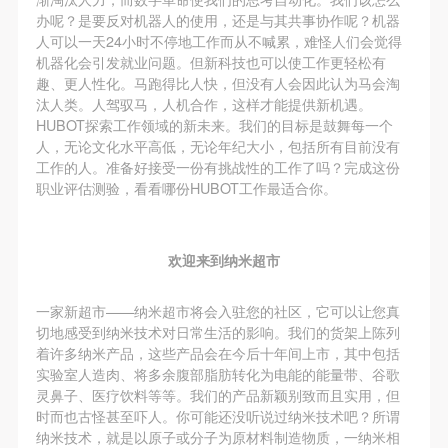
办呢？是要反对机器人的使用，还是与其共事协作呢？机器
人可以一天24小时不停地工作而从不喊累，难怪人们会觉得
机器化会引发就业问题。但新科技也可以使工作更轻松有
趣、更人性化。马跑得比人快，但没有人会因此认为马会淘
汰人类。人驾驭马，人机合作，这样才能提供新机遇。
HUBOT探索工作领域的新未来。我们的目标是鼓舞每一个
人，无论文化水平高低，无论年纪大小，包括所有目前没有
工作的人。准备好接受一份有挑战性的工作了吗？完成这份
职业评估测验，看看哪份HUBOT工作最适合你。
欢迎来到纳米超市
一家新超市——纳米超市将会入驻您的社区，它可以让您真
切地感受到纳米技术对日常生活的影响。我们的货架上陈列
着许多纳米产品，这些产品会在今后十年间上市，其中包括
实验室人造肉、将多余腹部脂肪转化为电能的能量带、谷歌
灵鼻子、医疗饮料等等。我们的产品新颖别致而且实用，但
时而也古怪甚至吓人。你可能还没听说过纳米技术吧？所谓
纳米技术，就是以原子或分子为原材料制造物质，一纳米相