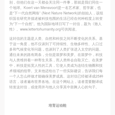
别，但他们在这一天都会关注同一件事，那就是我们同住一
个地球。Koert van Mensvoort是一名艺术家、哲学家，也
是“下一代自然网络” (Next Nature Network)的创始人，该组
织旨在研究并描述被科技包围的生活已经在何种程度上转变
为“下一个自然”。他为国际地球日写了一封信，题为《致人
性》。www.lettertohumanity.org可供阅读。
这封信的主题是人类、自然和科技之间不断变化的关系。基
于这一角度，他不仅谈到了可持续性、生物多样性、人口过
多和气候变化等问题，也谈到了人类扩张进入太空的问题。
通往未来的路有两条，分别是噩梦和美梦。在噩梦中，科技
与人类维持着一种寄生关系，而人类终会自取灭亡。在美梦
中，科技是拓宽人性的工具，它使人类成为连结生物圈和技
术领域的纽带。文末他还给出了一些实际建议，告诉我们每
一个人怎么样做才能确保美梦成真。这封信已经被译成25种
语言，读者遍布世界各地。在这个网站上，读者需要翻译或
转发这封信，或使用并与他人分享其中鼓舞人心的句子。
培育运动鞋