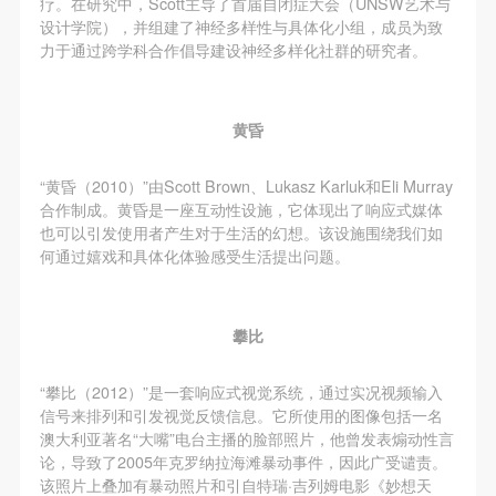
疗。在研究中，Scott主导了首届自闭症大会（UNSW艺术与
设计学院），并组建了神经多样性与具体化小组，成员为致
力于通过跨学科合作倡导建设神经多样化社群的研究者。
黄昏
“黄昏（2010）”由Scott Brown、Lukasz Karluk和Eli Murray
合作制成。黄昏是一座互动性设施，它体现出了响应式媒体
也可以引发使用者产生对于生活的幻想。该设施围绕我们如
何通过嬉戏和具体化体验感受生活提出问题。
攀比
“攀比（2012）”是一套响应式视觉系统，通过实况视频输入
信号来排列和引发视觉反馈信息。它所使用的图像包括一名
澳大利亚著名“大嘴”电台主播的脸部照片，他曾发表煽动性言
论，导致了2005年克罗纳拉海滩暴动事件，因此广受谴责。
该照片上叠加有暴动照片和引自特瑞·吉列姆电影《妙想天