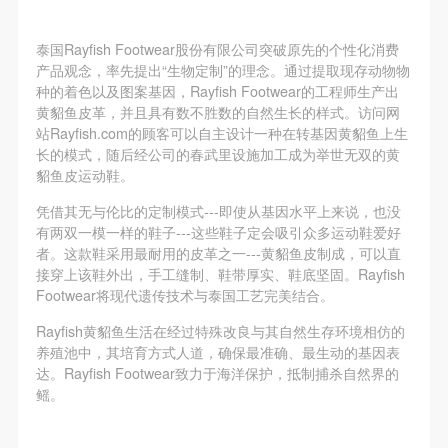
泰国Rayfish Footwear股份有限公司突破原先的个性化消费
产品观念，率先提出“生物定制”的理念。通过提取现存动物物
种的着色以及图案基因，Rayfish Footwear的工程师生产出
黄貂鱼皮革，并且具有数不胜数的自然生长的样式。访问网
站Rayfish.com的顾客可以自主设计一种在转基因黄貂鱼上生
长的模式，随后经公司的春武里设施加工成为举世无双的黄
貂鱼皮运动鞋。
凭借其无与伦比的定制模式---即使从基因水平上来说，也没
有两双一模一样的鞋子---这些鞋子定会吸引众多运动鞋爱好
者。这款鞋采用最耐用的皮革之一---黄貂鱼皮制成，可以直
接穿上该鞋外出，手工缝制、鞋带厚实、鞋底坚固。Rayfish
Footwear将现代遗传技术与泰国工艺完美结合。
Rayfish黄貂鱼生活在经过特殊改良与其自然生存环境相仿的
养殖池中，其培育方式人道，确保最准确、最生动的基因表
达。Rayfish Footwear致力于海洋保护，抵制捕杀自然界的
鳐。