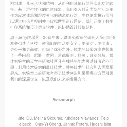
动导师、教师指导下进行，并正确的使用活动中所涉
动导师、教师指导下进行，并正确的使用活动中所涉
动导师、教师指导下进行，并正确的使用活动中所涉
料组成、几何形状和结构，从而利用其执行器并实现功能转
换。基于湿生转化的自然现象，我们引入特定类型的活细胞
及到的绘画工具、创作材料及配套设备、设施，若参
及到的绘画工具、创作材料及配套设备、设施，若参
及到的绘画工具、创作材料及配套设备、设施，若参
作为应对体温和湿度变化的纳米执行器。生物纳米执行器可
与者因个人原因在使用相应绘画工具、创作材料及配
与者因个人原因在使用相应绘画工具、创作材料及配
与者因个人原因在使用相应绘画工具、创作材料及配
以通过电信号控制并与虚拟世界进行通信。我们开发了数字
套设备、设施造成个人受伤、伤害他人及造成相应工
套设备、设施造成个人受伤、伤害他人及造成相应工
套设备、设施造成个人受伤、伤害他人及造成相应工
打印系统和设计仿真软件，以协助设计转换结构。
具、材料、设备或设施的故障或损坏。参与活动者应
具、材料、设备或设施的故障或损坏。参与活动者应
具、材料、设备或设施的故障或损坏。参与活动者应
忠于Jerry的愿景，30多年来，媒体实验室的研究人员已经预
当承当相应的全部责任，并主动赔偿相应的经济损
当承当相应的全部责任，并主动赔偿相应的经济损
当承当相应的全部责任，并主动赔偿相应的经济损
测并创造了科技，使我们的生活更安全，更清洁，更健康，
更公平和更高效。但除了优势之外，技术的日常效率也带来
失。活动中任何非事故当事人及美术馆将不承担人身
失。活动中任何非事故当事人及美术馆将不承担人身
失。活动中任何非事故当事人及美术馆将不承担人身
了一些问题：肥胖，贫困，道德影响，欺凌，政治分歧。媒
事故的任何责任。
事故的任何责任。
事故的任何责任。
体实验室的反学科研究社区具有独特的能力可以解决这些问
中央美术学院美术馆肖像权许可使用协议
中央美术学院美术馆肖像权许可使用协议
中央美术学院美术馆肖像权许可使用协议
题，利用技术提供的最佳技术，并将技术与社会和人类联系
起来。实验室当前研究考察了技术创造和采用哪些方面引领
根据《中华人民共和国广告法》、《中华人民共和国
根据《中华人民共和国广告法》、《中华人民共和国
根据《中华人民共和国广告法》、《中华人民共和国
我们的深层含义，以及我们未来的发展方向。
民法通则》以及 最高人民法院关于贯彻执行 《中华
民法通则》以及 最高人民法院关于贯彻执行 《中华
民法通则》以及 最高人民法院关于贯彻执行 《中华
人民共和国民法通则》若干问题的意见（试行）>的
人民共和国民法通则》若干问题的意见（试行）>的
人民共和国民法通则》若干问题的意见（试行）>的
有关规定，为明确肖像许可方（甲方）和使用方（乙
有关规定，为明确肖像许可方（甲方）和使用方（乙
有关规定，为明确肖像许可方（甲方）和使用方（乙
Aeromorph
方）的权利义务关系，经双方友好协商，甲乙双方就
方）的权利义务关系，经双方友好协商，甲乙双方就
方）的权利义务关系，经双方友好协商，甲乙双方就
带有甲方肖像的作品的使用达成如下一致协议：
带有甲方肖像的作品的使用达成如下一致协议：
带有甲方肖像的作品的使用达成如下一致协议：
Jifei Ou, Melina Skouras, Nikolaos Vlavianos, Felix
一、 一般约定
一、 一般约定
一、 一般约定
Heibeck，Chin-Yi Cheng, Jannik Peters, Hiroshi Ishii