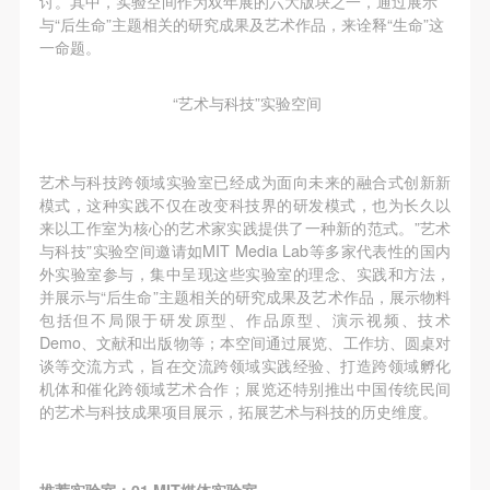
讨。其中，实验空间作为双年展的六大版块之一，通过展示
第一条
第一条
第一条
与“后生命”主题相关的研究成果及艺术作品，来诠释“生命”这
本次活动公平公正、自愿参加与退出、风险与责任自
本次活动公平公正、自愿参加与退出、风险与责任自
本次活动公平公正、自愿参加与退出、风险与责任自
一命题。
负的原则。但活动有风险，参加者应有必要的风险意
负的原则。但活动有风险，参加者应有必要的风险意
负的原则。但活动有风险，参加者应有必要的风险意
识。
识。
识。
“艺术与科技”实验空间
第二条
第二条
第二条
参加本次活动者必须遵守中华人民共和国的相关法
参加本次活动者必须遵守中华人民共和国的相关法
参加本次活动者必须遵守中华人民共和国的相关法
艺术与科技跨领域实验室已经成为面向未来的融合式创新新
律、法规，必须遵循道德和社会公德规范，并应该具
律、法规，必须遵循道德和社会公德规范，并应该具
律、法规，必须遵循道德和社会公德规范，并应该具
模式，这种实践不仅在改变科技界的研发模式，也为长久以
备以人为本、团结友爱、互相帮助和助人为乐的良好
备以人为本、团结友爱、互相帮助和助人为乐的良好
备以人为本、团结友爱、互相帮助和助人为乐的良好
来以工作室为核心的艺术家实践提供了一种新的范式。”艺术
与科技”实验空间邀请如MIT Media Lab等多家代表性的国内
品质。
品质。
品质。
外实验室参与，集中呈现这些实验室的理念、实践和方法，
第三条
第三条
第三条
并展示与“后生命”主题相关的研究成果及艺术作品，展示物料
参加本次活动人员应该是成年人（具有完全民事行为
参加本次活动人员应该是成年人（具有完全民事行为
参加本次活动人员应该是成年人（具有完全民事行为
包括但不局限于研发原型、作品原型、演示视频、技术
Demo、文献和出版物等；本空间通过展览、工作坊、圆桌对
能力的人，18周岁以上）未成年人必须在成年人的陪
能力的人，18周岁以上）未成年人必须在成年人的陪
能力的人，18周岁以上）未成年人必须在成年人的陪
谈等交流方式，旨在交流跨领域实践经验、打造跨领域孵化
同下参观。
同下参观。
同下参观。
机体和催化跨领域艺术合作；展览还特别推出中国传统民间
第四条
第四条
第四条
的艺术与科技成果项目展示，拓展艺术与科技的历史维度。
参加活动者在此次活动期间的人身安全责任自负。鼓
参加活动者在此次活动期间的人身安全责任自负。鼓
参加活动者在此次活动期间的人身安全责任自负。鼓
励参加者自行购买人身安全保险。活动中一旦出现事
励参加者自行购买人身安全保险。活动中一旦出现事
励参加者自行购买人身安全保险。活动中一旦出现事
推荐实验室：01 MIT媒体实验室