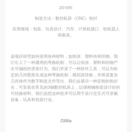
（1）、甲方为本协议中的肖像权人，自愿将自己的
（1）、甲方为本协议中的肖像权人，自愿将自己的
（1）、甲方为本协议中的肖像权人，自愿将自己的
2016年
肖像权许可乙方作符合本协议约定和法律规定的用
肖像权许可乙方作符合本协议约定和法律规定的用
肖像权许可乙方作符合本协议约定和法律规定的用
制造方法：数控机床（CNC）热封
途。
途。
途。
（2）、乙方中央美术学院美术馆是一所具有标志
（2）、乙方中央美术学院美术馆是一所具有标志
（2）、乙方中央美术学院美术馆是一所具有标志
应用领域：包装、玩具设计、汽车、计算机接口、软机器人
性、专业性、国际化的现代公共美术馆。中央美术学
性、专业性、国际化的现代公共美术馆。中央美术学
性、专业性、国际化的现代公共美术馆。中央美术学
和家具。
院美术馆与时代同行，努力塑造一个开放、自由、学
院美术馆与时代同行，努力塑造一个开放、自由、学
院美术馆与时代同行，努力塑造一个开放、自由、学
术的空间氛围，竭诚与各单位、企业、机构、艺术家
术的空间氛围，竭诚与各单位、企业、机构、艺术家
术的空间氛围，竭诚与各单位、企业、机构、艺术家
该项目研究如何使用各种材料，如纸张、塑料布和织物。我
和观众进行良好互动。以学院的学术研究为基础，积
和观众进行良好互动。以学院的学术研究为基础，积
和观众进行良好互动。以学院的学术研究为基础，积
们引入了一种通用的弯曲机制，可以让纸张、塑料和织物产
极策划国际、国内多视角、多领域的展览、论坛及公
极策划国际、国内多视角、多领域的展览、论坛及公
极策划国际、国内多视角、多领域的展览、论坛及公
生可编程的变形行为。我们开发了一种软件工具，可以为给
定的几何图形生成这种弯曲机制，模拟其转换，并将该复合
共教育活动，为美院师生、中外艺术家以及社会公众
共教育活动，为美院师生、中外艺术家以及社会公众
共教育活动，为美院师生、中外艺术家以及社会公众
几何体作为数字制造文件导出。我们会展示一种定制的热封
提供一个交流、学习、展示的平台。作为一家公益性
提供一个交流、学习、展示的平台。作为一家公益性
提供一个交流、学习、展示的平台。作为一家公益性
头，可安装在常见的3轴数控机床上，以便精确制造设计好的
单位，其开展的公共教育活动以学术性和公益性为
单位，其开展的公共教育活动以学术性和公益性为
单位，其开展的公共教育活动以学术性和公益性为
可转换材料。我们设想这种技术可以用于设计交互式可穿戴
设备，玩具和包装行业。
主。
主。
主。
（3）、乙方为甲方拍摄中央美术学院公共教育部所
（3）、乙方为甲方拍摄中央美术学院公共教育部所
（3）、乙方为甲方拍摄中央美术学院公共教育部所
有公教活动。
有公教活动。
有公教活动。
Cilllia
二、拍摄内容、使用形式、使用地域范围
二、拍摄内容、使用形式、使用地域范围
二、拍摄内容、使用形式、使用地域范围