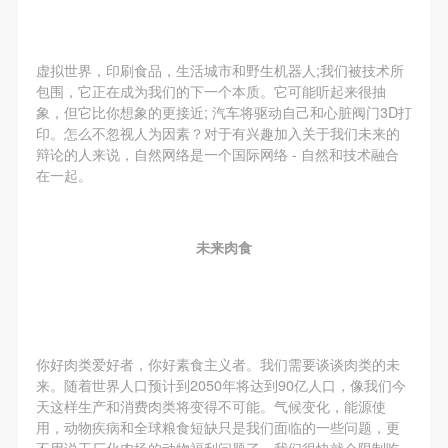
虚拟世界，印刷食品，生活城市和野生机器人;我们被技术所
包围，它正在成为我们的下一个本质。它可能听起来很抽
象，但它比你想象的更接近; 汽车将驱动自己和心脏阀门3D打
印。怎么不忽视人为因素？对于有兴趣加入关于我们未来的
辩论的人来说，自然网络是一个国际网络 - 自然和技术融合
快捷登录
帐号密码登录
在一起。
未来肉食
发送验证码
手机号码
手机号码将作为您的登录账号
你好肉类爱好者，你好素食主义者。我们需要谈谈肉类的未
验证码
来。随着世界人口预计到2050年将达到90亿人口，像我们今
天这样生产和消费肉类将变得不可能。气候变化，能源使
登录
用，动物疾病和全球粮食短缺只是我们面临的一些问题，更
不用说工厂化农场的动物福利问题了。我们很快就会限制吃