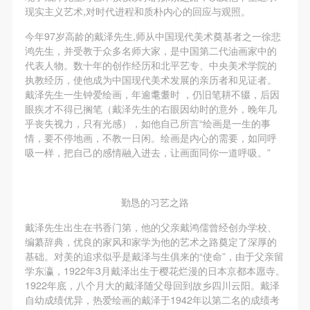
第一条
第一条
第一条
现实主义艺术,对时代进程和质朴内心的回应与观照。
本次活动公平公正、自愿参加与退出、风险与责任自
本次活动公平公正、自愿参加与退出、风险与责任自
本次活动公平公正、自愿参加与退出、风险与责任自
今年97岁高龄的戴泽先生,师从中国现代美术奠基者之一徐悲
负的原则。但活动有风险，参加者应有必要的风险意
负的原则。但活动有风险，参加者应有必要的风险意
负的原则。但活动有风险，参加者应有必要的风险意
鸿先生，并受教于众多名师大家，是中国第二代油画家中的
识。
识。
识。
代表人物。数十年的创作经历和北平艺专、中央美术学院的
执教经历，使他成为中国现代美术发展的亲历者和见证者。
第二条
第二条
第二条
戴泽先生一生钟爱绘画，年逾耄耋时 ，仍旧笔耕不辍，后因
参加本次活动者必须遵守中华人民共和国的相关法
参加本次活动者必须遵守中华人民共和国的相关法
参加本次活动者必须遵守中华人民共和国的相关法
眼疾才不得已搁笔（戴泽先生的右眼因幼时的意外，晚年几
律、法规，必须遵循道德和社会公德规范，并应该具
律、法规，必须遵循道德和社会公德规范，并应该具
律、法规，必须遵循道德和社会公德规范，并应该具
乎丧失视力，只有光感），如他自己所言“绘画是一生的事
情，要不停地画，不教一日闲。绘画是内心的需要，如同呼
备以人为本、团结友爱、互相帮助和助人为乐的良好
备以人为本、团结友爱、互相帮助和助人为乐的良好
备以人为本、团结友爱、互相帮助和助人为乐的良好
吸一样，把自己的感情融入进去，让画面同你一道呼吸。”
品质。
品质。
品质。
第三条
第三条
第三条
参加本次活动人员应该是成年人（具有完全民事行为
参加本次活动人员应该是成年人（具有完全民事行为
参加本次活动人员应该是成年人（具有完全民事行为
勤恳的习艺之路
能力的人，18周岁以上）未成年人必须在成年人的陪
能力的人，18周岁以上）未成年人必须在成年人的陪
能力的人，18周岁以上）未成年人必须在成年人的陪
戴泽先生出生在书香门第，他的父亲戴鸿儒曾经创办学校、
同下参观。
同下参观。
同下参观。
编纂辞典，优良的家风和家学为他的艺术之路奠定了深厚的
第四条
第四条
第四条
基础。对美的追求似乎是戴泽与生俱来的“使命”，由于父亲留
学东瀛，1922年3月戴泽出生于樱花烂漫的日本京都本愿寺。
参加活动者在此次活动期间的人身安全责任自负。鼓
参加活动者在此次活动期间的人身安全责任自负。鼓
参加活动者在此次活动期间的人身安全责任自负。鼓
1922年底，八个月大的戴泽随父母回到故乡四川云阳。戴泽
励参加者自行购买人身安全保险。活动中一旦出现事
励参加者自行购买人身安全保险。活动中一旦出现事
励参加者自行购买人身安全保险。活动中一旦出现事
自幼成绩优异，热爱绘画的戴泽于1942年以第二名的成绩考