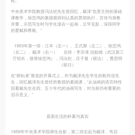
程。
（1）、甲方为本协议中的肖像权人，自愿将自己的
（1）、甲方为本协议中的肖像权人，自愿将自己的
（1）、甲方为本协议中的肖像权人，自愿将自己的
肖像权许可乙方作符合本协议约定和法律规定的用
肖像权许可乙方作符合本协议约定和法律规定的用
肖像权许可乙方作符合本协议约定和法律规定的用
中央美术学院教授冯法祀先生曾回忆，戴泽“负责主持的基础
课教学，徐悲鸿的素描观得到认真的贯彻执行，言传与身教
途。
途。
途。
并重，示范写生时与学生滚在一起画，立竿见影，深得同学
（2）、乙方中央美术学院美术馆是一所具有标志
（2）、乙方中央美术学院美术馆是一所具有标志
（2）、乙方中央美术学院美术馆是一所具有标志
的爱戴和尊敬。”
性、专业性、国际化的现代公共美术馆。中央美术学
性、专业性、国际化的现代公共美术馆。中央美术学
性、专业性、国际化的现代公共美术馆。中央美术学
院美术馆与时代同行，努力塑造一个开放、自由、学
院美术馆与时代同行，努力塑造一个开放、自由、学
院美术馆与时代同行，努力塑造一个开放、自由、学
1953年第一排：江丰（左一）、王式廓（左二）、徐悲鸿
（右二）、戴泽（右一） 后排：李宗津,倪贻德（武汉第三
术的空间氛围，竭诚与各单位、企业、机构、艺术家
术的空间氛围，竭诚与各单位、企业、机构、艺术家
术的空间氛围，竭诚与各单位、企业、机构、艺术家
厅组长，接替徐悲鸿），冯法祀，庄子曼（留法），曹思明
和观众进行良好互动。以学院的学术研究为基础，积
和观众进行良好互动。以学院的学术研究为基础，积
和观众进行良好互动。以学院的学术研究为基础，积
（留日）
极策划国际、国内多视角、多领域的展览、论坛及公
极策划国际、国内多视角、多领域的展览、论坛及公
极策划国际、国内多视角、多领域的展览、论坛及公
在“耕耘者”展览的开幕式上，作为戴泽先生学生的靳尚谊先
共教育活动，为美院师生、中外艺术家以及社会公众
共教育活动，为美院师生、中外艺术家以及社会公众
共教育活动，为美院师生、中外艺术家以及社会公众
生，回忆戴泽先生曾经所教授的素描课，“从油画的语言特性
提供一个交流、学习、展示的平台。作为一家公益性
提供一个交流、学习、展示的平台。作为一家公益性
提供一个交流、学习、展示的平台。作为一家公益性
回看戴先生在四、五十年代的油画写生，对当前仍有重要的
启示意义。”
单位，其开展的公共教育活动以学术性和公益性为
单位，其开展的公共教育活动以学术性和公益性为
单位，其开展的公共教育活动以学术性和公益性为
主。
主。
主。
（3）、乙方为甲方拍摄中央美术学院公共教育部所
（3）、乙方为甲方拍摄中央美术学院公共教育部所
（3）、乙方为甲方拍摄中央美术学院公共教育部所
直面生活的朴素与真实
有公教活动。
有公教活动。
有公教活动。
二、拍摄内容、使用形式、使用地域范围
二、拍摄内容、使用形式、使用地域范围
二、拍摄内容、使用形式、使用地域范围
1959年中央美术学院师生合影，第二排右起为戴泽、韦启