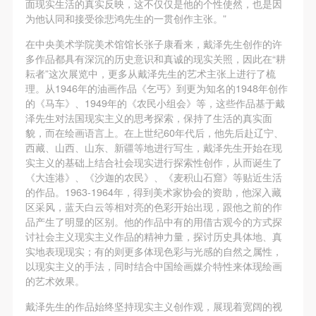
面现实生活的真实反映，这不仅仅是他的个性使然，也是因
附则
附则
附则
为他认同和接受徐悲鸿先生的一贯创作主张。”
（1）、本协议未尽事宜，经双方友好协商后可作为
（1）、本协议未尽事宜，经双方友好协商后可作为
（1）、本协议未尽事宜，经双方友好协商后可作为
本协议的补充协议，并不得违反相关法律法规规定。
本协议的补充协议，并不得违反相关法律法规规定。
本协议的补充协议，并不得违反相关法律法规规定。
在中央美术学院美术馆馆长张子康看来，戴泽先生创作的许
多作品都具有深沉的历史意识和真诚的现实关照，因此在“耕
（2）、本协议自甲乙双方签字（盖章）、勾选之日
（2）、本协议自甲乙双方签字（盖章）、勾选之日
（2）、本协议自甲乙双方签字（盖章）、勾选之日
耘者”这次展览中，更多从戴泽先生的艺术主张上进行了梳
起生效。
起生效。
起生效。
理。从1946年的油画作品《乞丐》到更为知名的1948年创作
（3）、本协议包括纸质档和电子档，纸质档—式二
（3）、本协议包括纸质档和电子档，纸质档—式二
（3）、本协议包括纸质档和电子档，纸质档—式二
的《马车》、1949年的《农民小组会》等，这些作品基于戴
泽先生对法国现实主义的思考探索，保持了生活的真实面
份，甲乙双方各执一份，均具有同等法律效力。
份，甲乙双方各执一份，均具有同等法律效力。
份，甲乙双方各执一份，均具有同等法律效力。
貌，而在绘画语言上。在上世纪60年代后，他先后赴辽宁、
活动参与者意味着接受并承担本协议的全部义务，未
活动参与者意味着接受并承担本协议的全部义务，未
活动参与者意味着接受并承担本协议的全部义务，未
西藏、山西、山东、新疆等地进行写生，戴泽先生开始在现
同意者意味着放弃参加此次活动的权利。凡参加这次
同意者意味着放弃参加此次活动的权利。凡参加这次
同意者意味着放弃参加此次活动的权利。凡参加这次
实主义的基础上结合社会现实进行探索性创作，从而诞生了
《大连港》、《沙迦的农民》、《麦积山石窟》等贴近生活
活动前，必须事先与自己的家属沟通，取得家属同
活动前，必须事先与自己的家属沟通，取得家属同
活动前，必须事先与自己的家属沟通，取得家属同
的作品。1963-1964年，得到美术家协会的资助，他深入藏
意，同时知晓并同意本免责声明。参加者签名/勾选
意，同时知晓并同意本免责声明。参加者签名/勾选
意，同时知晓并同意本免责声明。参加者签名/勾选
区采风，蓝天白云等相对亮的色彩开始出现，跟他之前的作
后，视作其家属也已知晓并同意。
后，视作其家属也已知晓并同意。
后，视作其家属也已知晓并同意。
品产生了明显的区别。他的作品中有的用借古观今的方式探
讨社会主义现实主义作品的精神力量，探讨历史具体地、真
我已认真阅读上述条款，并且同意。
我已认真阅读上述条款，并且同意。
我已认真阅读上述条款，并且同意。
实地表现现实；有的则更多体现色彩与光感的自然之属性，
以现实主义的手法，同时结合中国绘画媒介特性来体现绘画
的艺术效果。
戴泽先生的作品始终坚持现实主义创作观，展现着宽阔的视