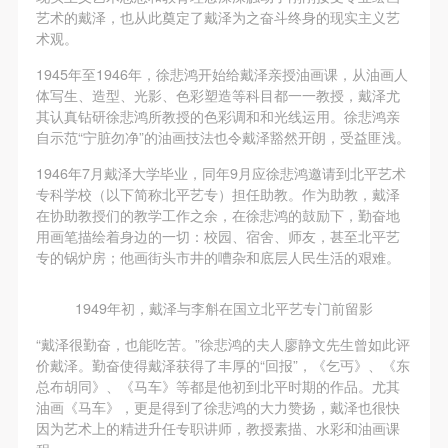
动导师、教师指导下进行，并正确的使用活动中所涉
动导师、教师指导下进行，并正确的使用活动中所涉
动导师、教师指导下进行，并正确的使用活动中所涉
艺术的戴泽，也从此奠定了戴泽为之奋斗终身的现实主义艺
及到的绘画工具、创作材料及配套设备、设施，若参
及到的绘画工具、创作材料及配套设备、设施，若参
及到的绘画工具、创作材料及配套设备、设施，若参
术观。
与者因个人原因在使用相应绘画工具、创作材料及配
与者因个人原因在使用相应绘画工具、创作材料及配
与者因个人原因在使用相应绘画工具、创作材料及配
1945年至1946年，徐悲鸿开始给戴泽亲授油画课，从油画人
套设备、设施造成个人受伤、伤害他人及造成相应工
套设备、设施造成个人受伤、伤害他人及造成相应工
套设备、设施造成个人受伤、伤害他人及造成相应工
体写生、造型、光影、色彩塑造等科目都一一教授，戴泽尤
其认真钻研徐悲鸿所教授的色彩调和和光线运用。徐悲鸿亲
具、材料、设备或设施的故障或损坏。参与活动者应
具、材料、设备或设施的故障或损坏。参与活动者应
具、材料、设备或设施的故障或损坏。参与活动者应
自示范“宁脏勿净”的油画技法也令戴泽豁然开朗，受益匪浅。
当承当相应的全部责任，并主动赔偿相应的经济损
当承当相应的全部责任，并主动赔偿相应的经济损
当承当相应的全部责任，并主动赔偿相应的经济损
1946年7月戴泽大学毕业，同年9月应徐悲鸿邀请到北平艺术
失。活动中任何非事故当事人及美术馆将不承担人身
失。活动中任何非事故当事人及美术馆将不承担人身
失。活动中任何非事故当事人及美术馆将不承担人身
专科学校（以下简称北平艺专）担任助教。作为助教，戴泽
事故的任何责任。
事故的任何责任。
事故的任何责任。
在协助教授们的教学工作之余，在徐悲鸿的鼓励下，勤奋地
中央美术学院美术馆肖像权许可使用协议
中央美术学院美术馆肖像权许可使用协议
中央美术学院美术馆肖像权许可使用协议
用画笔描绘着身边的一切：校园、宿舍、师友，甚至北平艺
专的锅炉房；他画街头市井的嘈杂和底层人民生活的艰难。
根据《中华人民共和国广告法》、《中华人民共和国
根据《中华人民共和国广告法》、《中华人民共和国
根据《中华人民共和国广告法》、《中华人民共和国
民法通则》以及 最高人民法院关于贯彻执行 《中华
民法通则》以及 最高人民法院关于贯彻执行 《中华
民法通则》以及 最高人民法院关于贯彻执行 《中华
1949年初，戴泽与李斛在国立北平艺专门前留影
人民共和国民法通则》若干问题的意见（试行）>的
人民共和国民法通则》若干问题的意见（试行）>的
人民共和国民法通则》若干问题的意见（试行）>的
有关规定，为明确肖像许可方（甲方）和使用方（乙
有关规定，为明确肖像许可方（甲方）和使用方（乙
有关规定，为明确肖像许可方（甲方）和使用方（乙
“戴泽很勤奋，也能吃苦。”徐悲鸿的夫人廖静文先生曾如此评
价戴泽。勤奋使得戴泽获得了丰厚的“回报”，《乞丐》、《东
方）的权利义务关系，经双方友好协商，甲乙双方就
方）的权利义务关系，经双方友好协商，甲乙双方就
方）的权利义务关系，经双方友好协商，甲乙双方就
总布胡同》、《马车》等都是他初到北平时期的作品。尤其
带有甲方肖像的作品的使用达成如下一致协议：
带有甲方肖像的作品的使用达成如下一致协议：
带有甲方肖像的作品的使用达成如下一致协议：
油画《马车》，更是得到了徐悲鸿的大力赞扬，戴泽也很快
一、 一般约定
一、 一般约定
一、 一般约定
因为艺术上的精进升任专职讲师，教授素描、水彩和油画课