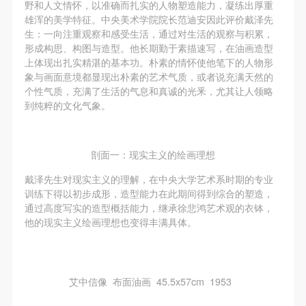
野和人文情怀，以准确而扎实的人物塑造能力，凝练出厚重
雄浑的美学特征。中央美术学院院长范迪安因此评价戴泽先
生：一向注重观察和感受生活，通过对生活的观察与积累，
形成构思、构图与造型。他长期勤于素描速写，在油画造型
上体现出扎实精湛的基本功。朴素的情怀使他笔下的人物形
象与画面意境都显现出朴素的艺术气质，或者说充满天然的
个性气质，充满了生活的气息和真诚的光釆，尤其让人领略
到纯粹的文化气象。
剖面一：现实主义的绘画理想
戴泽先生对现实主义的理解，在中央大学艺术系时期的专业
快捷登录
帐号密码登录
训练下得以初步成形，造型能力在此期间得到综合的塑造，
通过高度写实的造型概括能力，继承徐悲鸿艺术观的衣钵，
他的现实主义绘画理想也变得丰满具体。
发送验证码
手机号码
手机号码将作为您的登录账号
艾中信像 布面油画 45.5x57cm 1953