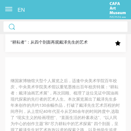
EN
中央美术学院美术馆出版授权协议书
中央美术学院美术馆出版授权协议书
中央美术学院美术馆出版授权协议书
本人完全同意《中央美术学院美术馆》（以下简
本人完全同意《中央美术学院美术馆》（以下简
本人完全同意《中央美术学院美术馆》（以下简
称“CAFAM”），愿意将本人参与中央美术学院美术馆
称“CAFAM”），愿意将本人参与中央美术学院美术馆
称“CAFAM”），愿意将本人参与中央美术学院美术馆
“耕耘者”：从四个剖面再观戴泽先生的艺术
公共教育部组织的公益性活动（包括美术馆会员活
公共教育部组织的公益性活动（包括美术馆会员活
公共教育部组织的公益性活动（包括美术馆会员活
动）的涉及本人的图像、照片、文字、著作、活动成
动）的涉及本人的图像、照片、文字、著作、活动成
动）的涉及本人的图像、照片、文字、著作、活动成
果（如参与工作坊创作的作品）提交中央美术学院用
果（如参与工作坊创作的作品）提交中央美术学院用
果（如参与工作坊创作的作品）提交中央美术学院用
作发表、出版。中央美术学院可以以电子、网络及其
作发表、出版。中央美术学院可以以电子、网络及其
作发表、出版。中央美术学院可以以电子、网络及其
继国家博物馆大型个人展览之后，适逢中央美术学院百年校
它数字媒体形式公开出版，并同意编入《中国知识资
它数字媒体形式公开出版，并同意编入《中国知识资
它数字媒体形式公开出版，并同意编入《中国知识资
庆，中央美术学院美术馆以重笔墨推出百年校庆特展：“耕耘
源总库》《中央美术学院资料库》《中央美术学院美
源总库》《中央美术学院资料库》《中央美术学院美
源总库》《中央美术学院资料库》《中央美术学院美
者：戴泽油画艺术展”，再次回顾、梳理了这位见证中国油画
现代探索的先行者的艺术人生。本次展览展出了戴泽先生多
术馆资料库》等相关资料、文献、档案机构和平台，
术馆资料库》等相关资料、文献、档案机构和平台，
术馆资料库》等相关资料、文献、档案机构和平台，
年来创作的共约130余幅作品，打破了戴泽先生艺术历程的时
在中央美术学院中使用和在互联网上传播，同意按相
在中央美术学院中使用和在互联网上传播，同意按相
在中央美术学院中使用和在互联网上传播，同意按相
间序列，从上世纪40年代至今从艺80余年的时间跨度中,选取
关“章程”规定享受相关权益。
关“章程”规定享受相关权益。
关“章程”规定享受相关权益。
了 “现实主义的绘画理想”、“直面生活的朴素表达”、“以人民
为中心的创作主题”和“尽力耕耘中的艺术探索” 四个剖面，呈
中央美术学院美术馆活动安全免责协议书
中央美术学院美术馆活动安全免责协议书
中央美术学院美术馆活动安全免责协议书
现了戴泽先生对艺术孜孜以求的探索之路，以及他毕生追求