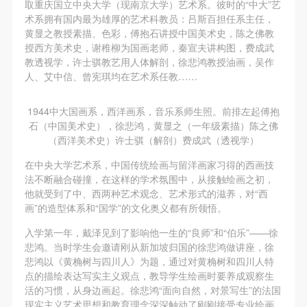
故，活动中任何非事故当事人及美术馆将不承担人身
故，活动中任何非事故当事人及美术馆将不承担人身
故，活动中任何非事故当事人及美术馆将不承担人身
取重庆国立中央大学（现南京大学）艺术系。彼时的“中大”艺
术系拥有国内最为雄厚的艺术科教员：吕斯百担任系主任，
事故的任何责任，但有互相援助的义务。参加活动的
事故的任何责任，但有互相援助的义务。参加活动的
事故的任何责任，但有互相援助的义务。参加活动的
黄显之教授素描、色彩，傅抱石讲授中国美术史，陈之佛教
成员应当积极主动的组织实施救援工作，但对事故本
成员应当积极主动的组织实施救援工作，但对事故本
成员应当积极主动的组织实施救援工作，但对事故本
授西方美术史，谢稚柳为国画老师，秦宣夫讲构图，费成武
身不承担任何法律责任和经济责任。参加本次活动者
身不承担任何法律责任和经济责任。参加本次活动者
身不承担任何法律责任和经济责任。参加本次活动者
教透视学，许士骐教艺用人体解剖，徐悲鸿教授油画，吴作
人、艾中信、曾宪琪均在艺术系任教……
的人身安全不负有民事及相关连带责任。
的人身安全不负有民事及相关连带责任。
的人身安全不负有民事及相关连带责任。
第五条
第五条
第五条
1944中大国画系，西洋画系，音乐系师生照。前排左起傅抱
参加活动者在此次活动期间应主动遵守美术馆活动秩
参加活动者在此次活动期间应主动遵守美术馆活动秩
参加活动者在此次活动期间应主动遵守美术馆活动秩
石（中国美术史），徐悲鸿，黄显之（一年级素描）陈之佛
序、维护美术馆场地及展示、展览、馆藏艺术作品及
序、维护美术馆场地及展示、展览、馆藏艺术作品及
序、维护美术馆场地及展示、展览、馆藏艺术作品及
（西洋美术史）许士骐（解剖）费成武（透视学）
衍生品的安全。活动中一旦因个人原因造成美术馆场
衍生品的安全。活动中一旦因个人原因造成美术馆场
衍生品的安全。活动中一旦因个人原因造成美术馆场
在中央大学艺术系，中国传统绘画与留洋画家习得的西画技
地、空间、艺术品、衍生品等受到不同程度的损失、
地、空间、艺术品、衍生品等受到不同程度的损失、
地、空间、艺术品、衍生品等受到不同程度的损失、
法不断融合碰撞，在这样的学术氛围中，从接触绘画之初，
他就受到了中、西两种艺术观念、艺术形式的滋养，对“西
破坏。活动中任何非事故当事人及美术馆将不承担相
破坏。活动中任何非事故当事人及美术馆将不承担相
破坏。活动中任何非事故当事人及美术馆将不承担相
画”的造型体系和“国学”的文化奥义都有所领悟。
应的责任与损失，应由参与活动者根据相应的法律条
应的责任与损失，应由参与活动者根据相应的法律条
应的责任与损失，应由参与活动者根据相应的法律条
入学第一年，戴泽见到了影响他一生的“良师”和“伯乐”——徐
文、组织规定进行协商和赔偿。并追究相应的法律责
文、组织规定进行协商和赔偿。并追究相应的法律责
文、组织规定进行协商和赔偿。并追究相应的法律责
悲鸿。当时学生会邀请刚从新加坡归国的徐悲鸿做讲座，徐
任和经济责任。
任和经济责任。
任和经济责任。
悲鸿以《黄桷树与四川人》为题，通过对黄桷树和四川人特
第六条
第六条
第六条
点的描绘表达写实主义观点，教导学生绘画时要养成观察生
活的习惯，从身边画起。徐悲鸿“面向自然，对景写生”的法国
参与活动者在参与活动时应当在美术馆工作人员及活
参与活动者在参与活动时应当在美术馆工作人员及活
参与活动者在参与活动时应当在美术馆工作人员及活
现实主义艺术思想和教育理念深深触动了刚刚接受专业绘画