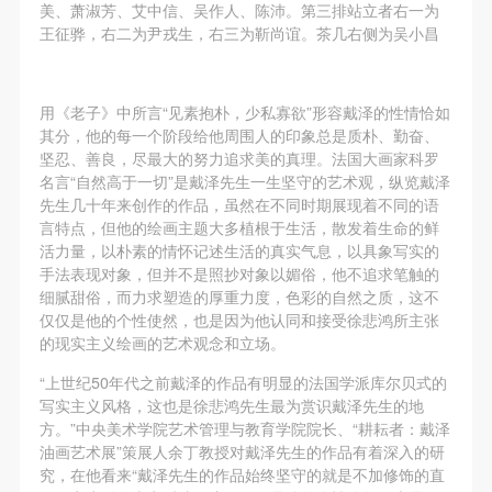
（1）、拍摄内容 乙方拍摄的带有甲方肖像的作品内
（1）、拍摄内容 乙方拍摄的带有甲方肖像的作品内
（1）、拍摄内容 乙方拍摄的带有甲方肖像的作品内
美、萧淑芳、艾中信、吴作人、陈沛。第三排站立者右一为
王征骅，右二为尹戎生，右三为靳尚谊。茶几右侧为吴小昌
容包括：①中央美术学院美术馆②中央美术学院校园
容包括：①中央美术学院美术馆②中央美术学院校园
容包括：①中央美术学院美术馆②中央美术学院校园
内○3由中央美术学院公共教育部策划或执行的一切活
内○3由中央美术学院公共教育部策划或执行的一切活
内○3由中央美术学院公共教育部策划或执行的一切活
动。
动。
动。
用《老子》中所言“见素抱朴，少私寡欲”形容戴泽的性情恰如
（2）、使用形式 用于中央美术学院图书出版、销售
（2）、使用形式 用于中央美术学院图书出版、销售
（2）、使用形式 用于中央美术学院图书出版、销售
其分，他的每一个阶段给他周围人的印象总是质朴、勤奋、
坚忍、善良，尽最大的努力追求美的真理。法国大画家科罗
附带光盘及宣传资料。
附带光盘及宣传资料。
附带光盘及宣传资料。
名言“自然高于一切”是戴泽先生一生坚守的艺术观，纵览戴泽
（3）、使用地域范围
（3）、使用地域范围
（3）、使用地域范围
先生几十年来创作的作品，虽然在不同时期展现着不同的语
适用地域范围包括国内和国外。
适用地域范围包括国内和国外。
适用地域范围包括国内和国外。
言特点，但他的绘画主题大多植根于生活，散发着生命的鲜
活力量，以朴素的情怀记述生活的真实气息，以具象写实的
使用肖像的媒介限于不损害甲方肖像权的任何媒介
使用肖像的媒介限于不损害甲方肖像权的任何媒介
使用肖像的媒介限于不损害甲方肖像权的任何媒介
手法表现对象，但并不是照抄对象以媚俗，他不追求笔触的
（如杂志、网络等）。
（如杂志、网络等）。
（如杂志、网络等）。
细腻甜俗，而力求塑造的厚重力度，色彩的自然之质，这不
三、肖像权使用期限
三、肖像权使用期限
三、肖像权使用期限
仅仅是他的个性使然，也是因为他认同和接受徐悲鸿所主张
的现实主义绘画的艺术观念和立场。
永久使用。
永久使用。
永久使用。
四、许可使用费用
四、许可使用费用
四、许可使用费用
“上世纪50年代之前戴泽的作品有明显的法国学派库尔贝式的
写实主义风格，这也是徐悲鸿先生最为赏识戴泽先生的地
带有甲方肖像作品的拍摄费用由乙方承担。
带有甲方肖像作品的拍摄费用由乙方承担。
带有甲方肖像作品的拍摄费用由乙方承担。
方。”中央美术学院艺术管理与教育学院院长、“耕耘者：戴泽
乙方于拍摄完带有甲方肖像的作品无需支付甲方任何
乙方于拍摄完带有甲方肖像的作品无需支付甲方任何
乙方于拍摄完带有甲方肖像的作品无需支付甲方任何
油画艺术展”策展人余丁教授对戴泽先生的作品有着深入的研
费用。
费用。
费用。
究，在他看来“戴泽先生的作品始终坚守的就是不加修饰的直