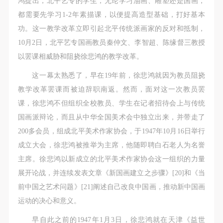
鸿提出，北平艺专的学生，无论学习油画、雕塑还是国画，
都需要先学习1-2年素描课，以便提高造型基础，打好基本
功。这一教学改革立即引起北平传统派画家的反对和抵制，
10月2日，北平艺专国画教员秦仲文、李智超、陈缘督三教授
以罢课相威胁和阻挠徐悲鸿的教学改革。
这一幕太熟悉了，早在19年前，徐悲鸿就因为教员阻挠
教学改革罢课而被迫辞职南返。然而，面对这一次教员罢
课，徐悲鸿不但组织全校教员、学生在记者招待会上与传统
国画派辩论，而且从中华全国美术会中独立出来，并带走了
200多会员，组成北平美术作家协会，于1947年10月16日举行
成立大会，徐悲鸿被推举为主席，他随即聘白石老人为名誉
主席。徐悲鸿以新成立的北平美术作家协会这一组织的力量
展开论战，并连续发表文章《新国画建立之步骤》[20]和《当
前中国之艺术问题》[21]阐述自己改良中国画，推动新中国画
运动的决心和意义。
早自此之前的1947年1月3日，徐悲鸿就在天津《益世