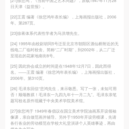
[21]徐悲鸿，《当前中国之艺术问题》，原载1947年11月28
日天津《益世报》。
[22]王震 编著《徐悲鸿年表长编》，上海画报出版社，2006
年。第287页。
[23]徐蒋体系代表性学者为马洪增先生。
[24] 1995年由校尉胡同5号迁至北京市朝阳区酒仙桥附近的无
线电二厂临时校舍。简称“二厂时期”，到2002年，从二厂迁
至现在的花家地南街8号。
[25] 因此协会成立的时间是在1948年12月7日，因此而得
名。——王震 编著《徐悲鸿年表长编》，上海画报出版社，
2006年。第310页。
[26] 毛泽东回信“悲鸿先生，来示敬悉。写了一张，未知可用
否！顺颂教祺！毛泽东一九四九年十一月二九”。毛泽东亲笔
题写校名原件现藏于中央美术学院美术馆。
[27]徐悲鸿于 1949年春倡议在国立美术学院油画系开设领袖
像课，亲自做范画并辅导。另外于1950年开设劳模课，先请
各行各业的劳动模范在学校大礼堂演讲个人英雄事迹，再由
师生为之写生。