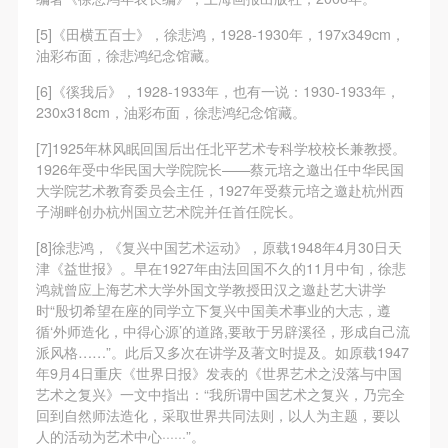
[5]《田横五百士》，徐悲鸿，1928-1930年，197x349cm，
油彩布面，徐悲鸿纪念馆藏。
[6]《徯我后》，1928-1933年，也有一说：1930-1933年，
230x318cm，油彩布面，徐悲鸿纪念馆藏。
[7]1925年林风眠回国后出任北平艺术专科学校校长兼教授。
1926年受中华民国大学院院长——蔡元培之邀出任中华民国
大学院艺术教育委员会主任，1927年受蔡元培之邀赴杭州西
子湖畔创办杭州国立艺术院并任首任院长。
[8]徐悲鸿，《复兴中国艺术运动》，原载1948年4月30日天
津《益世报》。早在1927年由法回国不久的11月中旬，徐悲
鸿就曾应上海艺术大学外国文学教授田汉之邀赴艺大讲学
时“殷切希望在座的同学立下复兴中国美术事业的大志，遵
循‘外师造化，中得心源’的道路,要敢于另辟溪径，形成自己流
派风格……”。此后又多次在讲学及著文时提及。如原载1947
年9月4日重庆《世界日报》发表的《世界艺术之没落与中国
艺术之复兴》一文中指出：“我所谓中国艺术之复兴，乃完全
回到自然师法造化，采取世界共同法则，以人为主题，要以
人的活动为艺术中心······”。