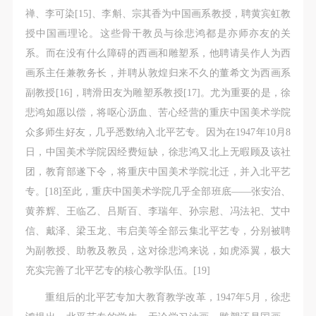
禅、李可染[15]、李斛、宗其香为中国画系教授，聘黄宾虹教
授中国画理论。这些骨干教员与徐悲鸿都是亦师亦友的关
系。而在没有什么障碍的西画和雕塑系，他聘请吴作人为西
画系主任兼教务长，并聘从敦煌归来不久的董希文为西画系
副教授[16]，聘滑田友为雕塑系教授[17]。尤为重要的是，徐
悲鸿如愿以偿，将呕心沥血、苦心经营的重庆中国美术学院
众多师生好友，几乎悉数纳入北平艺专。因为在1947年10月8
日，中国美术学院因经费短缺，徐悲鸿又北上无暇顾及该社
团，教育部遂下令，将重庆中国美术学院北迁，并入北平艺
专。[18]至此，重庆中国美术学院几乎全部班底——张安治、
黄养辉、王临乙、吕斯百、李瑞年、孙宗慰、冯法祀、艾中
信、戴泽、梁玉龙、韦启美等全部云集北平艺专，分别被聘
为副教授、助教及教员，这对徐悲鸿来说，如虎添翼，极大
充实完善了北平艺专的核心教学队伍。[19]
重组后的北平艺专加大教育教学改革，1947年5月，徐悲