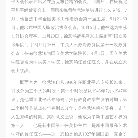
平大会代表并出席在捷克布拉格的会议。回国后，在庆祝北
平和平解放宴会上，周恩来挽留徐悲鸿单独进行长久交谈。7
月，他当选中华全国美术工作者协会第一届主席。9月21-30
日，他出席中国人民政治协商会议。10月5日，他被选为中苏
友好协会理事。11月29日，徐悲鸿请毛泽东主席题写“国立美
术学院”。[26]12月16日，中央人民政府政务院第十一次政务
会议，任命徐悲鸿为国立美术学院院长。4月1日，国立美术
学院更名为中央美术学院，徐悲鸿任首任院长，并在成立大
会上致辞。
概而言之，徐悲鸿自从1946年任职北平艺专校长以来，
可以分为三个大的时段：第一个时段是从1946年7月-1947年
底，是他重组北平艺专师资，推行教育教学主张的时期；第
二个时段是从1948年春到1951年，是徐悲鸿荣誉等身，走向
人生巅峰的时期。某种意义上说，他成为了新中国艺术界的
第一人——他是新中国第一任美协主席，是新中国最高艺术
学府的首任院长——这，恐怕是他从1927年回国后一直企盼