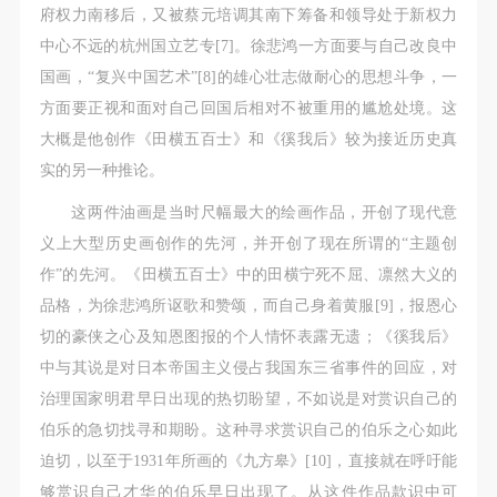
（1）、拍摄内容 乙方拍摄的带有甲方肖像的作品内
（1）、拍摄内容 乙方拍摄的带有甲方肖像的作品内
（1）、拍摄内容 乙方拍摄的带有甲方肖像的作品内
府权力南移后，又被蔡元培调其南下筹备和领导处于新权力
容包括：①中央美术学院美术馆②中央美术学院校园
容包括：①中央美术学院美术馆②中央美术学院校园
容包括：①中央美术学院美术馆②中央美术学院校园
中心不远的杭州国立艺专[7]。徐悲鸿一方面要与自己改良中
内○3由中央美术学院公共教育部策划或执行的一切活
内○3由中央美术学院公共教育部策划或执行的一切活
内○3由中央美术学院公共教育部策划或执行的一切活
国画，“复兴中国艺术”[8]的雄心壮志做耐心的思想斗争，一
动。
动。
动。
方面要正视和面对自己回国后相对不被重用的尴尬处境。这
（2）、使用形式 用于中央美术学院图书出版、销售
（2）、使用形式 用于中央美术学院图书出版、销售
（2）、使用形式 用于中央美术学院图书出版、销售
大概是他创作《田横五百士》和《徯我后》较为接近历史真
附带光盘及宣传资料。
附带光盘及宣传资料。
附带光盘及宣传资料。
实的另一种推论。
（3）、使用地域范围
（3）、使用地域范围
（3）、使用地域范围
这两件油画是当时尺幅最大的绘画作品，开创了现代意
适用地域范围包括国内和国外。
适用地域范围包括国内和国外。
适用地域范围包括国内和国外。
义上大型历史画创作的先河，并开创了现在所谓的“主题创
使用肖像的媒介限于不损害甲方肖像权的任何媒介
使用肖像的媒介限于不损害甲方肖像权的任何媒介
使用肖像的媒介限于不损害甲方肖像权的任何媒介
作”的先河。《田横五百士》中的田横宁死不屈、凛然大义的
（如杂志、网络等）。
（如杂志、网络等）。
（如杂志、网络等）。
品格，为徐悲鸿所讴歌和赞颂，而自己身着黄服[9]，报恩心
三、肖像权使用期限
三、肖像权使用期限
三、肖像权使用期限
切的豪侠之心及知恩图报的个人情怀表露无遗；《徯我后》
永久使用。
永久使用。
永久使用。
中与其说是对日本帝国主义侵占我国东三省事件的回应，对
四、许可使用费用
四、许可使用费用
四、许可使用费用
治理国家明君早日出现的热切盼望，不如说是对赏识自己的
带有甲方肖像作品的拍摄费用由乙方承担。
带有甲方肖像作品的拍摄费用由乙方承担。
带有甲方肖像作品的拍摄费用由乙方承担。
伯乐的急切找寻和期盼。这种寻求赏识自己的伯乐之心如此
乙方于拍摄完带有甲方肖像的作品无需支付甲方任何
乙方于拍摄完带有甲方肖像的作品无需支付甲方任何
乙方于拍摄完带有甲方肖像的作品无需支付甲方任何
迫切，以至于1931年所画的《九方皋》[10]，直接就在呼吁能
费用。
费用。
费用。
够赏识自己才华的伯乐早日出现了。从这件作品款识中可