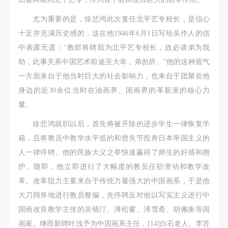
尤为重要的是，徐悲鸿此次复任北平艺专校长，是信心
十足并充满历史感的，这在他1946年6月1日写给吴作人的信
中表露无遗：“教部将聘我为北平艺专校长，故必请弟为我
助，此事关系中国艺术前途至大幸，弟勿辞。”他的这种底气
一方面来自于他当时巨大的社会影响力，也来自于团聚在他
身边的近30余位当时在油画界、国画界的革新派的核心力
量。
徐悲鸿就职以后，首先将被开除的进步学生一律恢复学
籍，且将教员中教学水平低的和曾失节投奔日本帝国主义的
人一律停聘。他的民族大义之举快速赢得了师生的好感和拥
护。随即，他立即进行了大幅度的教员任职变动和教学改
革。改革阻力主要来自于传统力量强大的中国画系，于是他
大刀阔斧地进行教员整编，先停聘反对他以写实主义进行中
国画改良教学主张的吴镜汀、溥松窗、溥雪斋、胡佩衡等国
画家。继而新聘叶浅予为中国画系主任，[14]白石老人、李苦