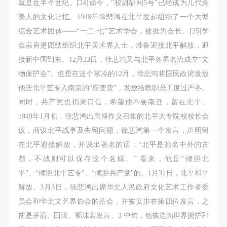
就是近半个世纪。[24]如今，“校尉胡同5号”已经成为几代央
美人的文化记忆。1948年徐悲鸿在北平发起组织了一个大型
综合艺术团体——“一二·七”艺术学会，被推为会长。[25]学
会宗旨是团结组织北平美术界人士，准备迎接北平解放，迎
接新中国到来。12月23日，徐悲鸿又与北平各界名流成立“文
物保护会”。也是在这个寒冷的12月，徐悲鸿将国民政府发放
他迁北平艺专入南京的“应变费”，发放给教职员工度过严冬。
同时，共产党也捎来口信，希望他不要南迁，留在北平。
1949年1月初，徐悲鸿出席傅作义召集的北平大专院校校长会
议，商议北平战事及去留问题，徐悲鸿第一个发言，声明留
在北平迎接解放，并说出著名的话：“北平是驰名中外的古
都，不战则可以保存这个名城。” 看来，他是“倾胆北
平”、“倾胆北平艺专”、“倾胆共产党”的。1月31日，北平和平
解放。3月3日，徐悲鸿出席华北人民政府文化艺术工作者委
员会和华北文艺界协会的茶会，并被安排在第四位发言，之
前是茅盾、田汉、郭沫若发言。3 中旬，他被选为世界拥护和