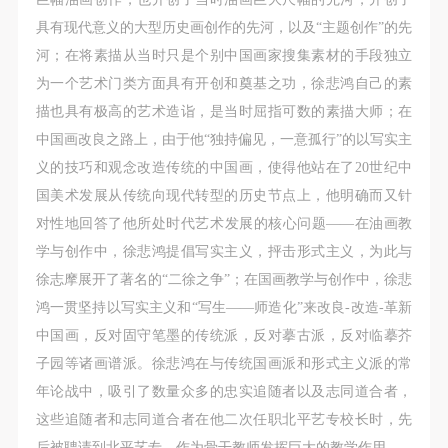
具有现代意义的大型历史画创作的先河，以及“主题创作”的先
河；在将素描从当时只是个别中国画家搜集素材的手段独立
为一个艺术门类方面具有开创和奠基之功，徐悲鸿自己的素
描也具有极高的艺术造诣，是当时屈指可数的素描大师；在
中国画改良之路上，由于他“独持偏见，一意孤行”的以写实主
义的技巧和观念改造传统的中国画，使得他站在了20世纪中
国美术发展从传统向现代转型的历史节点上，他明确而又针
对性地回答了他所处时代艺术发展的核心问题——在油画教
学与创作中，徐悲鸿提倡写实主义，抨击形式主义，为此与
徐志摩展开了著名的“二徐之争”；在国画教学与创作中，徐悲
鸿一贯坚持以写实主义和“写生——师造化”来改良-改造-革新
中国画，反对固守笔墨的传统派，反对摹古派，反对临摹芥
子园等诸画谱派。徐悲鸿在与传统国画派和形式主义派的常
年论战中，吸引了数量众多的忠实追随者以及志同道合者，
这些追随者和志同道合者在他二次任职北平艺专校长时，先
后被聘请到北平艺专，作为骨干教师发挥巨大的教学作用。