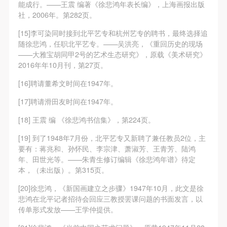
能成行。——王震 编著《徐悲鸿年表长编》，上海画报出版
社，2006年。第282页。
[15]李可染同时接到北平艺专和杭州艺专的聘书，最终选择追
随徐悲鸿，任职北平艺专。——吴洪亮，《重回历史的现场
——大雅宝胡同甲2号的艺术生态研究》，原载《美术研究》
2016年年10月刊，第27页。
[16]聘请董希文时间在1947年。
[17]聘请滑田友时间在1947年。
[18] 王震 编 《徐悲鸿书信集》，第224页。
[19] 到了1948年7月份，北平艺专又新聘了兼任教员2位，主
要有：蒋兆和、孙怀民、李宗津、萧淑芳、王青芳、陆鸿
年、田世光等。——朱青生修订编辑《徐悲鸿年谱》待定
本，（未出版）。第315页。
[20]徐悲鸿，《新国画建立之步骤》1947年10月，此文是徐
悲鸿在北平记者招待会回应三教授罢课问题的书面发言，以
传单形式发放——王学仲提供。