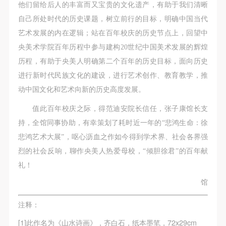
他们留给后人的丰富而又宝贵的文化遗产，有助于我们清晰
自己所处时代的历史课题，树立前行的目标，明确中国当代
艺术发展的内在逻辑；站在百年校庆的历史节点上，回望中
央美术学院百年历程中参与建构20世纪中国美术发展的辉煌
历程，有助于央美人明确第二个百年的历史目标，面向历史
进行新时代民族文化的建设，进行艺术创作、教育教学，推
动中国文化和艺术向新的历史高度发展。
值此百年校庆之际，得范迪安院长信任，张子康馆长支
持，全馆同事协助，有幸策划了耗时近一年的“悲鸿生命：徐
悲鸿艺术大展”，呕心沥血之作如今得到学术界、社会各界强
烈的社会反响，聊作央美人热爱母校，“倾胆徐君”的百年献
礼！
馆
注释：
[1]此作名为《山水诗画》，齐白石，纸本墨笔，72x29cm