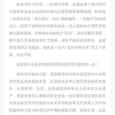
徐悲鸿生于乱世，一生颠沛流离，且因选择了将20世纪
中国美术发展从传统转向现代之路而备受重重阻隔。好在他
一生面向历史，努力践行，且以“独持偏见，一意孤行”的决绝
之心，回答了他所处时代摆在他这一代人面前的中国艺术发
展之路的选择。尽管他生前如此之“悲凉”，死后却极尽哀荣，
新中国几乎是给他举行了国葬，并给予他至高的评价。这是
徐悲鸿得之无愧的，他终其一生为“复兴中国艺术”而上下求
索，矢志不渝。
这就是中央美术学院首任院长短暂而又辉煌的一生！
值此百年校庆之际，系统梳理首任院长徐悲鸿与中央美
术学院及其前身的关系，应该是央美学人责无旁贷的历史责
任；认真梳理、认识、反思徐悲鸿留给后人的丰富文化遗
产，更是央美学人重要的历史使命；站在新世纪回望过去百
年来以徐悲鸿为代表的中央美术学院前辈几代央美人为中华
民族的伟大复兴所进行的不懈的探索之路、创新之路，以及