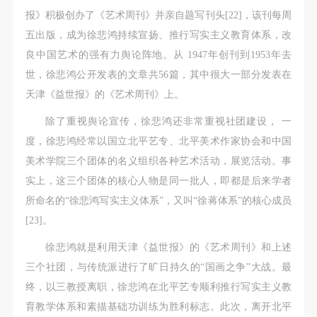
报》积极创办了《艺术周刊》并亲自题写刊头[22]，该刊每周
五出版，成为徐悲鸿持续宣扬、推行写实主义教育体系，改
良中国艺术的强有力舆论阵地。从 1947年创刊到1953年去
世，徐悲鸿公开发表的文章共56篇，其中很大一部分发表在
天津《益世报》的《艺术周刊》上。
除了重视舆论宣传，徐悲鸿还非常重视社团建设， 一
度，徐悲鸿经常以国立北平艺专、北平美术作家协会和中国
美术学院三个团体的名义组织各种艺术活动，展览活动。事
实上，这三个团体的核心人物是同一批人，即都是后来学者
所命名的“徐悲鸿写实主义体系”，又叫“徐蒋体系”的核心成员
快捷登录
帐号密码登录
[23]。
徐悲鸿就是利用天津《益世报》的《艺术周刊》和上述
发送验证码
三个社团，与传统派进行了旷日持久的“国画之争”大战。最
手机号码
手机号码将作为您的登录账号
终，以三教授离职，徐悲鸿在北平艺专顺利推行写实主义教
育教学体系和素描基础功训练为胜利标志。此次，离开北平