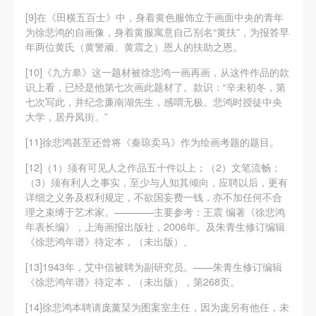
[9]在《田横五百士》中，身着黄色服饰立于画面中央的青年
为徐悲鸿的自画像，身着黄服寓意自己别名“黄扶”，为报答早
年两位黄氏（黄警顽、黄震之）恩人的扶助之恩。
[10]《九方皋》这一题材被徐悲鸿一画再画，从这件作品的款
识上看，已经是他第七次画此题材了。款识：“辛未初冬，第
七次写此，并纪念廉南湖先生，感喟无极。悲鸿时授徒中央
大学，居丹凤街。”
[11]徐悲鸿甚至还曾将《秦琼卖马》作为绘画考题的题目。
[12]（1）须有可见人之作品五十件以上；（2）文笔流畅；
（3）须有利人之事实，至少与人知其倾向，应聘以后，更有
详细之义务及权利规定，不欲国妄费一钱，亦不加任何不合
理之束缚于艺术家。————主要参考：王震 编著《徐悲鸿
年表长编》，上海画报出版社，2006年。及朱青生修订编辑
《徐悲鸿年谱》待定本，（未出版）。
[13]1943年，艾中信被聘为副研究员。——朱青生修订编辑
《徐悲鸿年谱》待定本，（未出版），第268页。
[14]徐悲鸿本聘请庞薰琹为图案室主任，因为庞另有他任，未