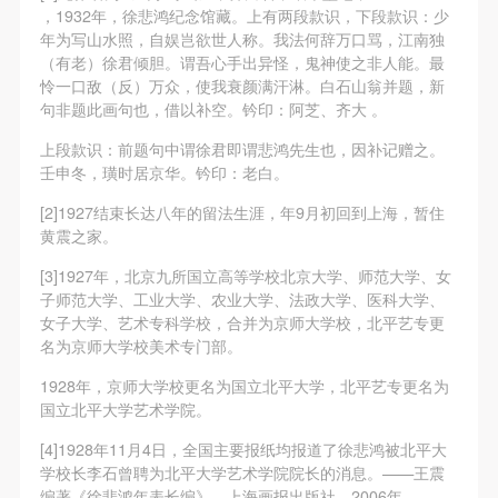
，1932年，徐悲鸿纪念馆藏。上有两段款识，下段款识：少
年为写山水照，自娱岂欲世人称。我法何辞万口骂，江南独
（有老）徐君倾胆。谓吾心手出异怪，鬼神使之非人能。最
怜一口敌（反）万众，使我衰颜满汗淋。白石山翁并题，新
句非题此画句也，借以补空。钤印：阿芝、齐大 。
上段款识：前题句中谓徐君即谓悲鸿先生也，因补记赠之。
壬申冬，璜时居京华。钤印：老白。
[2]1927结束长达八年的留法生涯，年9月初回到上海，暂住
黄震之家。
[3]1927年，北京九所国立高等学校北京大学、师范大学、女
子师范大学、工业大学、农业大学、法政大学、医科大学、
女子大学、艺术专科学校，合并为京师大学校，北平艺专更
名为京师大学校美术专门部。
1928年，京师大学校更名为国立北平大学，北平艺专更名为
国立北平大学艺术学院。
[4]1928年11月4日，全国主要报纸均报道了徐悲鸿被北平大
学校长李石曾聘为北平大学艺术学院院长的消息。——王震
编著《徐悲鸿年表长编》，上海画报出版社，2006年。