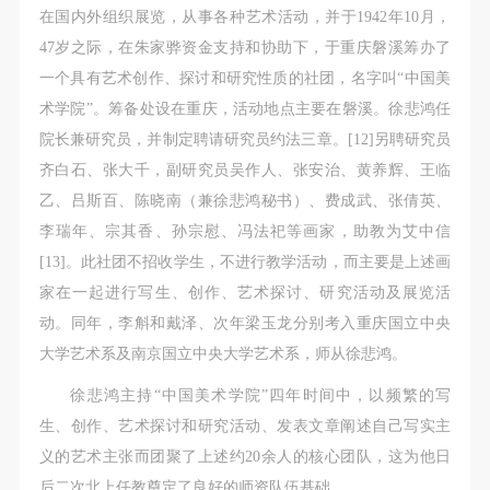
在国内外组织展览，从事各种艺术活动，并于1942年10月，
47岁之际，在朱家骅资金支持和协助下，于重庆磐溪筹办了
一个具有艺术创作、探讨和研究性质的社团，名字叫“中国美
术学院”。筹备处设在重庆，活动地点主要在磐溪。徐悲鸿任
院长兼研究员，并制定聘请研究员约法三章。[12]另聘研究员
齐白石、张大千，副研究员吴作人、张安治、黄养辉、王临
乙、吕斯百、陈晓南（兼徐悲鸿秘书）、费成武、张倩英、
李瑞年、宗其香、孙宗慰、冯法祀等画家，助教为艾中信
[13]。此社团不招收学生，不进行教学活动，而主要是上述画
家在一起进行写生、创作、艺术探讨、研究活动及展览活
动。同年，李斛和戴泽、次年梁玉龙分别考入重庆国立中央
大学艺术系及南京国立中央大学艺术系，师从徐悲鸿。
徐悲鸿主持“中国美术学院”四年时间中，以频繁的写
生、创作、艺术探讨和研究活动、发表文章阐述自己写实主
义的艺术主张而团聚了上述约20余人的核心团队，这为他日
后二次北上任教奠定了良好的师资队伍基础。