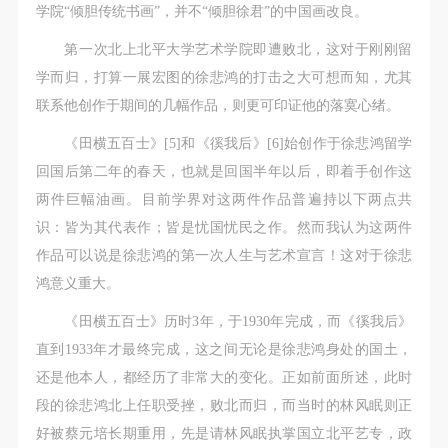
（1）、甲方为本协议中的肖像权人，自愿将自己的
（1）、甲方为本协议中的肖像权人，自愿将自己的
（1）、甲方为本协议中的肖像权人，自愿将自己的
学院“倾胆传统书画”，并不“倾胆徐君”的中国画改良。
肖像权许可乙方作符合本协议约定和法律规定的用
肖像权许可乙方作符合本协议约定和法律规定的用
肖像权许可乙方作符合本协议约定和法律规定的用
第一次北上北平大学艺术学院即遭败北，这对于刚刚留
途。
途。
途。
学而归，打算一展宏图的徐悲鸿的打击之大可想而知，尤其
（2）、乙方中央美术学院美术馆是一所具有标志
（2）、乙方中央美术学院美术馆是一所具有标志
（2）、乙方中央美术学院美术馆是一所具有标志
联系他创作于期间的几幅作品，则更可印证他的落寞心绪。
性、专业性、国际化的现代公共美术馆。中央美术学
性、专业性、国际化的现代公共美术馆。中央美术学
性、专业性、国际化的现代公共美术馆。中央美术学
《田横五百士》[5]和《徯我后》[6]始创作于徐悲鸿留学
院美术馆与时代同行，努力塑造一个开放、自由、学
院美术馆与时代同行，努力塑造一个开放、自由、学
院美术馆与时代同行，努力塑造一个开放、自由、学
回国后第二年的春天，也就是回国半年以后，即着手创作这
术的空间氛围，竭诚与各单位、企业、机构、艺术家
术的空间氛围，竭诚与各单位、企业、机构、艺术家
术的空间氛围，竭诚与各单位、企业、机构、艺术家
两件巨幅油画。目前学界对这两件作品普遍持以下两点共
和观众进行良好互动。以学院的学术研究为基础，积
和观众进行良好互动。以学院的学术研究为基础，积
和观众进行良好互动。以学院的学术研究为基础，积
识：皆为其代表作；皆是忧国忧民之作。然而我认为这两件
极策划国际、国内多视角、多领域的展览、论坛及公
极策划国际、国内多视角、多领域的展览、论坛及公
极策划国际、国内多视角、多领域的展览、论坛及公
作品可以说是徐悲鸿的第一次人生与艺术宣言！这对于徐悲
共教育活动，为美院师生、中外艺术家以及社会公众
共教育活动，为美院师生、中外艺术家以及社会公众
共教育活动，为美院师生、中外艺术家以及社会公众
鸿意义重大。
提供一个交流、学习、展示的平台。作为一家公益性
提供一个交流、学习、展示的平台。作为一家公益性
提供一个交流、学习、展示的平台。作为一家公益性
单位，其开展的公共教育活动以学术性和公益性为
单位，其开展的公共教育活动以学术性和公益性为
单位，其开展的公共教育活动以学术性和公益性为
《田横五百士》历时3年，于1930年完成，而《徯我后》
主。
主。
主。
直到1933年才最终完成，这之间无论是徐悲鸿身处的国土，
（3）、乙方为甲方拍摄中央美术学院公共教育部所
（3）、乙方为甲方拍摄中央美术学院公共教育部所
（3）、乙方为甲方拍摄中央美术学院公共教育部所
还是他本人，都经历了非常大的变化。正如前面所述，此时
有公教活动。
有公教活动。
有公教活动。
段的徐悲鸿北上任职受挫，败北而归，而当时的林风眠则正
二、拍摄内容、使用形式、使用地域范围
二、拍摄内容、使用形式、使用地域范围
二、拍摄内容、使用形式、使用地域范围
好被蔡元培长期重用，先是请林风眠执掌国立北平艺专，政