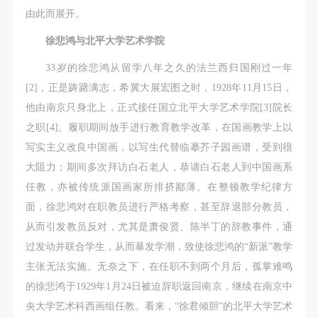
动导师、教师指导下进行，并正确的使用活动中所涉
动导师、教师指导下进行，并正确的使用活动中所涉
动导师、教师指导下进行，并正确的使用活动中所涉
由此而展开。
及到的绘画工具、创作材料及配套设备、设施，若参
及到的绘画工具、创作材料及配套设备、设施，若参
及到的绘画工具、创作材料及配套设备、设施，若参
徐悲鸿与北平大学艺术学院
与者因个人原因在使用相应绘画工具、创作材料及配
与者因个人原因在使用相应绘画工具、创作材料及配
与者因个人原因在使用相应绘画工具、创作材料及配
套设备、设施造成个人受伤、伤害他人及造成相应工
套设备、设施造成个人受伤、伤害他人及造成相应工
套设备、设施造成个人受伤、伤害他人及造成相应工
33岁的徐悲鸿从留学八年之久的法兰西归国刚过一年
具、材料、设备或设施的故障或损坏。参与活动者应
具、材料、设备或设施的故障或损坏。参与活动者应
具、材料、设备或设施的故障或损坏。参与活动者应
[2]，正是踌躇满志，希冀大展宏图之时，1928年11月15日，
当承当相应的全部责任，并主动赔偿相应的经济损
当承当相应的全部责任，并主动赔偿相应的经济损
当承当相应的全部责任，并主动赔偿相应的经济损
他由南京只身北上，正式接任国立北平大学艺术学院[3]院长
失。活动中任何非事故当事人及美术馆将不承担人身
失。活动中任何非事故当事人及美术馆将不承担人身
失。活动中任何非事故当事人及美术馆将不承担人身
之职[4]。履职期间放手进行教育教学改革，在国画教学上以
事故的任何责任。
事故的任何责任。
事故的任何责任。
写实主义改良中国画，以写生代替临摹芥子园画谱，受到很
中央美术学院美术馆肖像权许可使用协议
中央美术学院美术馆肖像权许可使用协议
中央美术学院美术馆肖像权许可使用协议
大阻力；期间多次拜访白石老人，恭请白石老人到中国画系
根据《中华人民共和国广告法》、《中华人民共和国
根据《中华人民共和国广告法》、《中华人民共和国
根据《中华人民共和国广告法》、《中华人民共和国
任教，亦被传统派国画家所排挤鄙薄。在整顿教学纪律方
民法通则》以及 最高人民法院关于贯彻执行 《中华
民法通则》以及 最高人民法院关于贯彻执行 《中华
民法通则》以及 最高人民法院关于贯彻执行 《中华
面，徐悲鸿对在职教员进行严格考察，甚至辞退部分教员，
人民共和国民法通则》若干问题的意见（试行）>的
人民共和国民法通则》若干问题的意见（试行）>的
人民共和国民法通则》若干问题的意见（试行）>的
从而引发教员反对，尤其是萧俊贤、陈半丁的辞教事件，通
有关规定，为明确肖像许可方（甲方）和使用方（乙
有关规定，为明确肖像许可方（甲方）和使用方（乙
有关规定，为明确肖像许可方（甲方）和使用方（乙
过发动并联合学生，从而暴发学潮，致使徐悲鸿的“新派”教学
方）的权利义务关系，经双方友好协商，甲乙双方就
方）的权利义务关系，经双方友好协商，甲乙双方就
方）的权利义务关系，经双方友好协商，甲乙双方就
主张无法实施。无奈之下，在任职不到两个月后，孤掌难鸣
带有甲方肖像的作品的使用达成如下一致协议：
带有甲方肖像的作品的使用达成如下一致协议：
带有甲方肖像的作品的使用达成如下一致协议：
的徐悲鸿于1929年1月24日被迫辞职返回南京，继续在南京中
一、 一般约定
一、 一般约定
一、 一般约定
央大学艺术科西画组任教。看来，“徐君倾胆”的北平大学艺术