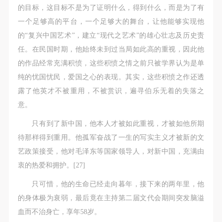
的目标，这目标不是为了证明什么，得到什么，而是为了有
一个足够高的平台，一个足够大的舞台，让他能够实现他
的“复兴中国艺术”，建立“现代之艺术”的雄心壮志及历史责
任。在民国时期，他始终未到过当局如此高的重视，因此他
的作品经常充满积愤，这些积愤之情之前只被学界认为是单
纯的忧国忧民，爱国之心的表现。其实，这些积愤之作还透
露了他英才不被重用，不被赏识，遍寻伯乐无着的失落之
意。
只有到了新中国，他本人才被如此重视，才被如他所期
待那样得到重用。他孤军奋战了一生的写实主义才被新的文
艺政策接受，他对毛泽东等国家领导人，对新中国，充满由
衷的热爱和拥护。[27]
只可惜，他的生命已经走向暮年，接下来的两年里，他
的身体极为衰弱，最后竟在主持第二届文代会期间突发脑溢
血而不治身亡，享年58岁。