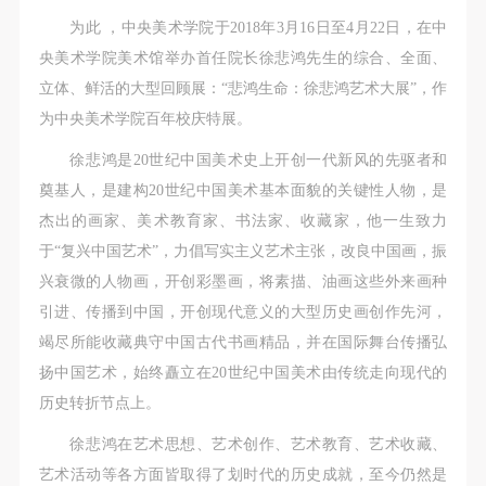
第一条
第一条
第一条
为此 ，中央美术学院于2018年3月16日至4月22日，在中
本次活动公平公正、自愿参加与退出、风险与责任自
本次活动公平公正、自愿参加与退出、风险与责任自
本次活动公平公正、自愿参加与退出、风险与责任自
央美术学院美术馆举办首任院长徐悲鸿先生的综合、全面、
负的原则。但活动有风险，参加者应有必要的风险意
负的原则。但活动有风险，参加者应有必要的风险意
负的原则。但活动有风险，参加者应有必要的风险意
立体、鲜活的大型回顾展：“悲鸿生命：徐悲鸿艺术大展”，作
识。
识。
识。
为中央美术学院百年校庆特展。
第二条
第二条
第二条
参加本次活动者必须遵守中华人民共和国的相关法
参加本次活动者必须遵守中华人民共和国的相关法
参加本次活动者必须遵守中华人民共和国的相关法
徐悲鸿是20世纪中国美术史上开创一代新风的先驱者和
律、法规，必须遵循道德和社会公德规范，并应该具
律、法规，必须遵循道德和社会公德规范，并应该具
律、法规，必须遵循道德和社会公德规范，并应该具
奠基人，是建构20世纪中国美术基本面貌的关键性人物，是
备以人为本、团结友爱、互相帮助和助人为乐的良好
备以人为本、团结友爱、互相帮助和助人为乐的良好
备以人为本、团结友爱、互相帮助和助人为乐的良好
杰出的画家、美术教育家、书法家、收藏家，他一生致力
品质。
品质。
品质。
于“复兴中国艺术”，力倡写实主义艺术主张，改良中国画，振
第三条
第三条
第三条
兴衰微的人物画，开创彩墨画，将素描、油画这些外来画种
参加本次活动人员应该是成年人（具有完全民事行为
参加本次活动人员应该是成年人（具有完全民事行为
参加本次活动人员应该是成年人（具有完全民事行为
引进、传播到中国，开创现代意义的大型历史画创作先河，
能力的人，18周岁以上）未成年人必须在成年人的陪
能力的人，18周岁以上）未成年人必须在成年人的陪
能力的人，18周岁以上）未成年人必须在成年人的陪
竭尽所能收藏典守中国古代书画精品，并在国际舞台传播弘
同下参观。
同下参观。
同下参观。
扬中国艺术，始终矗立在20世纪中国美术由传统走向现代的
第四条
第四条
第四条
历史转折节点上。
参加活动者在此次活动期间的人身安全责任自负。鼓
参加活动者在此次活动期间的人身安全责任自负。鼓
参加活动者在此次活动期间的人身安全责任自负。鼓
徐悲鸿在艺术思想、艺术创作、艺术教育、艺术收藏、
励参加者自行购买人身安全保险。活动中一旦出现事
励参加者自行购买人身安全保险。活动中一旦出现事
励参加者自行购买人身安全保险。活动中一旦出现事
艺术活动等各方面皆取得了划时代的历史成就，至今仍然是