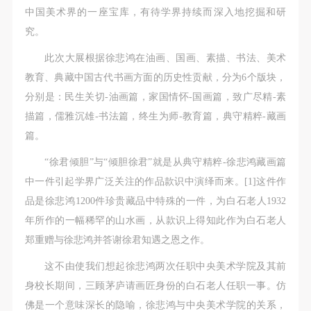
故，活动中任何非事故当事人及美术馆将不承担人身
故，活动中任何非事故当事人及美术馆将不承担人身
故，活动中任何非事故当事人及美术馆将不承担人身
中国美术界的一座宝库，有待学界持续而深入地挖掘和研
事故的任何责任，但有互相援助的义务。参加活动的
事故的任何责任，但有互相援助的义务。参加活动的
事故的任何责任，但有互相援助的义务。参加活动的
究。
成员应当积极主动的组织实施救援工作，但对事故本
成员应当积极主动的组织实施救援工作，但对事故本
成员应当积极主动的组织实施救援工作，但对事故本
此次大展根据徐悲鸿在油画、国画、素描、书法、美术
身不承担任何法律责任和经济责任。参加本次活动者
身不承担任何法律责任和经济责任。参加本次活动者
身不承担任何法律责任和经济责任。参加本次活动者
教育、典藏中国古代书画方面的历史性贡献，分为6个版块，
的人身安全不负有民事及相关连带责任。
的人身安全不负有民事及相关连带责任。
的人身安全不负有民事及相关连带责任。
分别是：民生关切-油画篇，家国情怀-国画篇，致广尽精-素
第五条
第五条
第五条
描篇，儒雅沉雄-书法篇，终生为师-教育篇，典守精粹-藏画
参加活动者在此次活动期间应主动遵守美术馆活动秩
参加活动者在此次活动期间应主动遵守美术馆活动秩
参加活动者在此次活动期间应主动遵守美术馆活动秩
篇。
序、维护美术馆场地及展示、展览、馆藏艺术作品及
序、维护美术馆场地及展示、展览、馆藏艺术作品及
序、维护美术馆场地及展示、展览、馆藏艺术作品及
衍生品的安全。活动中一旦因个人原因造成美术馆场
衍生品的安全。活动中一旦因个人原因造成美术馆场
衍生品的安全。活动中一旦因个人原因造成美术馆场
“徐君倾胆”与“倾胆徐君”就是从典守精粹-徐悲鸿藏画篇
地、空间、艺术品、衍生品等受到不同程度的损失、
地、空间、艺术品、衍生品等受到不同程度的损失、
地、空间、艺术品、衍生品等受到不同程度的损失、
中一件引起学界广泛关注的作品款识中演绎而来。[1]这件作
破坏。活动中任何非事故当事人及美术馆将不承担相
破坏。活动中任何非事故当事人及美术馆将不承担相
破坏。活动中任何非事故当事人及美术馆将不承担相
品是徐悲鸿1200件珍贵藏品中特殊的一件，为白石老人1932
应的责任与损失，应由参与活动者根据相应的法律条
应的责任与损失，应由参与活动者根据相应的法律条
应的责任与损失，应由参与活动者根据相应的法律条
年所作的一幅稀罕的山水画，从款识上得知此作为白石老人
文、组织规定进行协商和赔偿。并追究相应的法律责
文、组织规定进行协商和赔偿。并追究相应的法律责
文、组织规定进行协商和赔偿。并追究相应的法律责
郑重赠与徐悲鸿并答谢徐君知遇之恩之作。
任和经济责任。
任和经济责任。
任和经济责任。
这不由使我们想起徐悲鸿两次任职中央美术学院及其前
第六条
第六条
第六条
身校长期间，三顾茅庐请画匠身份的白石老人任职一事。仿
参与活动者在参与活动时应当在美术馆工作人员及活
参与活动者在参与活动时应当在美术馆工作人员及活
参与活动者在参与活动时应当在美术馆工作人员及活
佛是一个意味深长的隐喻，徐悲鸿与中央美术学院的关系，