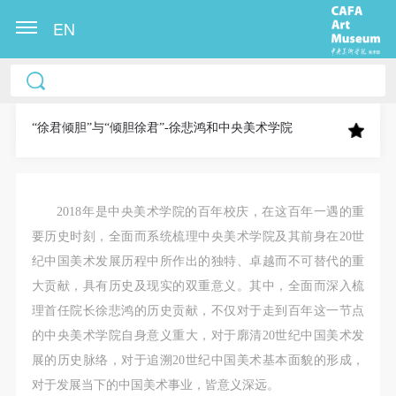
EN
中央美术学院美术馆出版授权协议书
中央美术学院美术馆出版授权协议书
中央美术学院美术馆出版授权协议书
本人完全同意《中央美术学院美术馆》（以下简
本人完全同意《中央美术学院美术馆》（以下简
本人完全同意《中央美术学院美术馆》（以下简
称“CAFAM”），愿意将本人参与中央美术学院美术馆
称“CAFAM”），愿意将本人参与中央美术学院美术馆
称“CAFAM”），愿意将本人参与中央美术学院美术馆
“徐君倾胆”与“倾胆徐君”-徐悲鸿和中央美术学院
公共教育部组织的公益性活动（包括美术馆会员活
公共教育部组织的公益性活动（包括美术馆会员活
公共教育部组织的公益性活动（包括美术馆会员活
动）的涉及本人的图像、照片、文字、著作、活动成
动）的涉及本人的图像、照片、文字、著作、活动成
动）的涉及本人的图像、照片、文字、著作、活动成
果（如参与工作坊创作的作品）提交中央美术学院用
果（如参与工作坊创作的作品）提交中央美术学院用
果（如参与工作坊创作的作品）提交中央美术学院用
2018年是中央美术学院的百年校庆，在这百年一遇的重
作发表、出版。中央美术学院可以以电子、网络及其
作发表、出版。中央美术学院可以以电子、网络及其
作发表、出版。中央美术学院可以以电子、网络及其
要历史时刻，全面而系统梳理中央美术学院及其前身在20世
它数字媒体形式公开出版，并同意编入《中国知识资
它数字媒体形式公开出版，并同意编入《中国知识资
它数字媒体形式公开出版，并同意编入《中国知识资
纪中国美术发展历程中所作出的独特、卓越而不可替代的重
源总库》《中央美术学院资料库》《中央美术学院美
源总库》《中央美术学院资料库》《中央美术学院美
源总库》《中央美术学院资料库》《中央美术学院美
大贡献，具有历史及现实的双重意义。其中，全面而深入梳
术馆资料库》等相关资料、文献、档案机构和平台，
术馆资料库》等相关资料、文献、档案机构和平台，
术馆资料库》等相关资料、文献、档案机构和平台，
理首任院长徐悲鸿的历史贡献，不仅对于走到百年这一节点
在中央美术学院中使用和在互联网上传播，同意按相
在中央美术学院中使用和在互联网上传播，同意按相
在中央美术学院中使用和在互联网上传播，同意按相
的中央美术学院自身意义重大，对于廓清20世纪中国美术发
关“章程”规定享受相关权益。
关“章程”规定享受相关权益。
关“章程”规定享受相关权益。
展的历史脉络，对于追溯20世纪中国美术基本面貌的形成，
中央美术学院美术馆活动安全免责协议书
中央美术学院美术馆活动安全免责协议书
中央美术学院美术馆活动安全免责协议书
对于发展当下的中国美术事业，皆意义深远。