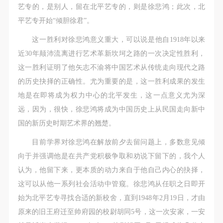
艺专的，是别人，留在北平艺专的，则是徐悲鸿；此次，北
平艺专开始“倾胆徐君”。
验证码
这一胜利对徐悲鸿意义重大，可以说是他自1918年以来
登录
近30年颠沛流离进行艺术革新坎坷之路的一次决定性胜利，
可使用雅昌艺术网会员账户登录
这一胜利证明了他矢志不渝将中国艺术从传统走向现代之路
的历史抉择的正确性。尤为重要的是，这一胜利成果的发生
地是在即将成为权力中心的北平发生，这一点意义尤为深
远，因为，很快，徐悲鸿将成为中国历史上从民国走向新中
国的新历史时期艺术界的翘楚。
目前学界对徐悲鸿在解放前夕去留问题上，多数意见倾
向于并强调他是在共产党积极争取和劝说下留下的，我个人
认为，他留下来，更本质的动力来自于他自己内心的抉择，
这可以从他一系列社会活动中管窥。徐悲鸿从任职之日即开
始为北平艺专寻找合适的新校舍，直到1948年2月19日，才由
原来的旧王府迁至帅府园的校尉胡同5号，这一次安家，一安