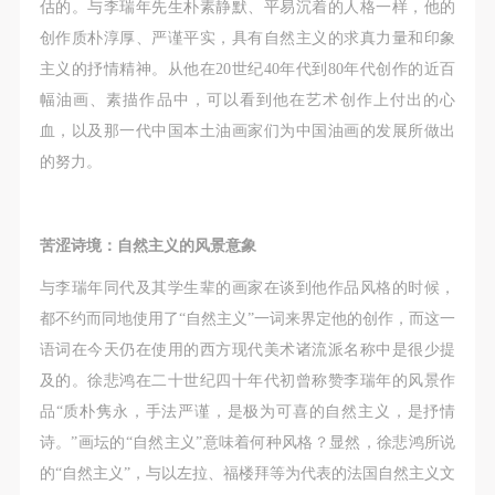
第一条
第一条
第一条
估的。与李瑞年先生朴素静默、平易沉着的人格一样，他的
本次活动公平公正、自愿参加与退出、风险与责任自
本次活动公平公正、自愿参加与退出、风险与责任自
本次活动公平公正、自愿参加与退出、风险与责任自
创作质朴淳厚、严谨平实，具有自然主义的求真力量和印象
负的原则。但活动有风险，参加者应有必要的风险意
负的原则。但活动有风险，参加者应有必要的风险意
负的原则。但活动有风险，参加者应有必要的风险意
主义的抒情精神。从他在20世纪40年代到80年代创作的近百
识。
识。
识。
幅油画、素描作品中，可以看到他在艺术创作上付出的心
第二条
第二条
第二条
血，以及那一代中国本土油画家们为中国油画的发展所做出
参加本次活动者必须遵守中华人民共和国的相关法
参加本次活动者必须遵守中华人民共和国的相关法
参加本次活动者必须遵守中华人民共和国的相关法
的努力。
律、法规，必须遵循道德和社会公德规范，并应该具
律、法规，必须遵循道德和社会公德规范，并应该具
律、法规，必须遵循道德和社会公德规范，并应该具
备以人为本、团结友爱、互相帮助和助人为乐的良好
备以人为本、团结友爱、互相帮助和助人为乐的良好
备以人为本、团结友爱、互相帮助和助人为乐的良好
苦涩诗境：自然主义的风景意象
品质。
品质。
品质。
第三条
第三条
第三条
与李瑞年同代及其学生辈的画家在谈到他作品风格的时候，
参加本次活动人员应该是成年人（具有完全民事行为
参加本次活动人员应该是成年人（具有完全民事行为
参加本次活动人员应该是成年人（具有完全民事行为
都不约而同地使用了“自然主义”一词来界定他的创作，而这一
能力的人，18周岁以上）未成年人必须在成年人的陪
能力的人，18周岁以上）未成年人必须在成年人的陪
能力的人，18周岁以上）未成年人必须在成年人的陪
语词在今天仍在使用的西方现代美术诸流派名称中是很少提
同下参观。
同下参观。
同下参观。
及的。徐悲鸿在二十世纪四十年代初曾称赞李瑞年的风景作
第四条
第四条
第四条
品“质朴隽永，手法严谨，是极为可喜的自然主义，是抒情
参加活动者在此次活动期间的人身安全责任自负。鼓
参加活动者在此次活动期间的人身安全责任自负。鼓
参加活动者在此次活动期间的人身安全责任自负。鼓
诗。”画坛的“自然主义”意味着何种风格？显然，徐悲鸿所说
励参加者自行购买人身安全保险。活动中一旦出现事
励参加者自行购买人身安全保险。活动中一旦出现事
励参加者自行购买人身安全保险。活动中一旦出现事
的“自然主义”，与以左拉、福楼拜等为代表的法国自然主义文