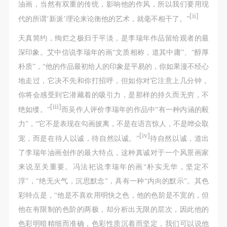
动导师、教师指导下进行，并正确的使用活动中所涉
动导师、教师指导下进行，并正确的使用活动中所涉
动导师、教师指导下进行，并正确的使用活动中所涉
油画，当然有双重的传统，影响他的作风，所以我们要用现
及到的绘画工具、创作材料及配套设备、设施，若参
及到的绘画工具、创作材料及配套设备、设施，若参
及到的绘画工具、创作材料及配套设备、设施，若参
[ii]
代的所谓‘新派’理论来论衡他的艺术，就毫不相干了。”
与者因个人原因在使用相应绘画工具、创作材料及配
与者因个人原因在使用相应绘画工具、创作材料及配
与者因个人原因在使用相应绘画工具、创作材料及配
天真简约，绚烂之极归于平淡，是李瑞年作品留给观者的最
套设备、设施造成个人受伤、伤害他人及造成相应工
套设备、设施造成个人受伤、伤害他人及造成相应工
套设备、设施造成个人受伤、伤害他人及造成相应工
深印象。艾中信说李瑞年的画“文质相称，道其中庸”、“醇厚
具、材料、设备或设施的故障或损坏。参与活动者应
具、材料、设备或设施的故障或损坏。参与活动者应
具、材料、设备或设施的故障或损坏。参与活动者应
朴质”，“他的作品最初给人的印象是平易的，你如果漫不经心
当承当相应的全部责任，并主动赔偿相应的经济损
当承当相应的全部责任，并主动赔偿相应的经济损
当承当相应的全部责任，并主动赔偿相应的经济损
地走过，它决不先和你打招呼，但如你对它注意上几分钟，
失。活动中任何非事故当事人及美术馆将不承担人身
失。活动中任何非事故当事人及美术馆将不承担人身
失。活动中任何非事故当事人及美术馆将不承担人身
你将会感受到它潜藏着的吸引力，是那样的持久而无穷，不
事故的任何责任。
事故的任何责任。
事故的任何责任。
[iii]
绝如缕。”
而吴作人评价李瑞年的作品中“有一种内涵的毅
中央美术学院美术馆肖像权许可使用协议
中央美术学院美术馆肖像权许可使用协议
中央美术学院美术馆肖像权许可使用协议
力”，“它不是表现在勾画披离，不是在语言惊人，不是哗众取
根据《中华人民共和国广告法》、《中华人民共和国
根据《中华人民共和国广告法》、《中华人民共和国
根据《中华人民共和国广告法》、《中华人民共和国
[iv]
宠，而是在待人以诚，待自然以诚。”
待自然以诚，道出
民法通则》以及 最高人民法院关于贯彻执行 《中华
民法通则》以及 最高人民法院关于贯彻执行 《中华
民法通则》以及 最高人民法院关于贯彻执行 《中华
了李瑞年油画创作的最大特点，这种真诚对于一个风景画家
人民共和国民法通则》若干问题的意见（试行）>的
人民共和国民法通则》若干问题的意见（试行）>的
人民共和国民法通则》若干问题的意见（试行）>的
来说至关重要。冯法祀说李瑞年的画“朴实无华，坚定不
有关规定，为明确肖像许可方（甲方）和使用方（乙
有关规定，为明确肖像许可方（甲方）和使用方（乙
有关规定，为明确肖像许可方（甲方）和使用方（乙
浮”，“绝无火气，沉思默念”，具有一种“内向的默示”。其色
方）的权利义务关系，经双方友好协商，甲乙双方就
方）的权利义务关系，经双方友好协商，甲乙双方就
方）的权利义务关系，经双方友好协商，甲乙双方就
彩特点是，“他是不喜欢用明快之色，他的色阶是不宽的，但
带有甲方肖像的作品的使用达成如下一致协议：
带有甲方肖像的作品的使用达成如下一致协议：
带有甲方肖像的作品的使用达成如下一致协议：
他在有限制的色阶的两极，却分析出无限的层次，因此他的
一、 一般约定
一、 一般约定
一、 一般约定
色彩明暗精细而准确，色彩性质沉着而坚定，我们可以说他