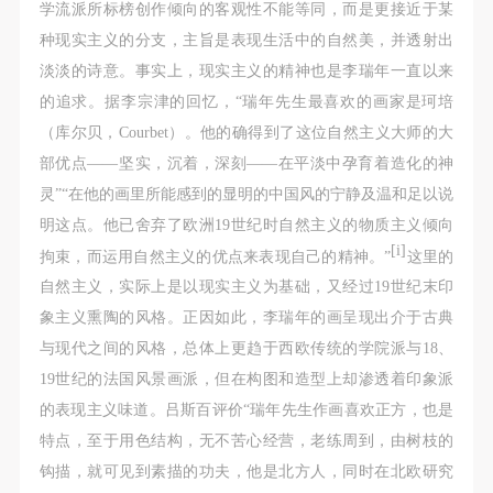
故，活动中任何非事故当事人及美术馆将不承担人身
故，活动中任何非事故当事人及美术馆将不承担人身
故，活动中任何非事故当事人及美术馆将不承担人身
学流派所标榜创作倾向的客观性不能等同，而是更接近于某
事故的任何责任，但有互相援助的义务。参加活动的
事故的任何责任，但有互相援助的义务。参加活动的
事故的任何责任，但有互相援助的义务。参加活动的
种现实主义的分支，主旨是表现生活中的自然美，并透射出
成员应当积极主动的组织实施救援工作，但对事故本
成员应当积极主动的组织实施救援工作，但对事故本
成员应当积极主动的组织实施救援工作，但对事故本
淡淡的诗意。事实上，现实主义的精神也是李瑞年一直以来
身不承担任何法律责任和经济责任。参加本次活动者
身不承担任何法律责任和经济责任。参加本次活动者
身不承担任何法律责任和经济责任。参加本次活动者
的追求。据李宗津的回忆，“瑞年先生最喜欢的画家是珂培
的人身安全不负有民事及相关连带责任。
的人身安全不负有民事及相关连带责任。
的人身安全不负有民事及相关连带责任。
（库尔贝，Courbet）。他的确得到了这位自然主义大师的大
第五条
第五条
第五条
部优点——坚实，沉着，深刻——在平淡中孕育着造化的神
参加活动者在此次活动期间应主动遵守美术馆活动秩
参加活动者在此次活动期间应主动遵守美术馆活动秩
参加活动者在此次活动期间应主动遵守美术馆活动秩
灵”“在他的画里所能感到的显明的中国风的宁静及温和足以说
序、维护美术馆场地及展示、展览、馆藏艺术作品及
序、维护美术馆场地及展示、展览、馆藏艺术作品及
序、维护美术馆场地及展示、展览、馆藏艺术作品及
明这点。他已舍弃了欧洲19世纪时自然主义的物质主义倾向
[i]
衍生品的安全。活动中一旦因个人原因造成美术馆场
衍生品的安全。活动中一旦因个人原因造成美术馆场
衍生品的安全。活动中一旦因个人原因造成美术馆场
拘束，而运用自然主义的优点来表现自己的精神。”
这里的
地、空间、艺术品、衍生品等受到不同程度的损失、
地、空间、艺术品、衍生品等受到不同程度的损失、
地、空间、艺术品、衍生品等受到不同程度的损失、
自然主义，实际上是以现实主义为基础，又经过19世纪末印
破坏。活动中任何非事故当事人及美术馆将不承担相
破坏。活动中任何非事故当事人及美术馆将不承担相
破坏。活动中任何非事故当事人及美术馆将不承担相
象主义熏陶的风格。正因如此，李瑞年的画呈现出介于古典
应的责任与损失，应由参与活动者根据相应的法律条
应的责任与损失，应由参与活动者根据相应的法律条
应的责任与损失，应由参与活动者根据相应的法律条
与现代之间的风格，总体上更趋于西欧传统的学院派与18、
文、组织规定进行协商和赔偿。并追究相应的法律责
文、组织规定进行协商和赔偿。并追究相应的法律责
文、组织规定进行协商和赔偿。并追究相应的法律责
19世纪的法国风景画派，但在构图和造型上却渗透着印象派
任和经济责任。
任和经济责任。
任和经济责任。
的表现主义味道。吕斯百评价“瑞年先生作画喜欢正方，也是
第六条
第六条
第六条
特点，至于用色结构，无不苦心经营，老练周到，由树枝的
参与活动者在参与活动时应当在美术馆工作人员及活
参与活动者在参与活动时应当在美术馆工作人员及活
参与活动者在参与活动时应当在美术馆工作人员及活
钩描，就可见到素描的功夫，他是北方人，同时在北欧研究