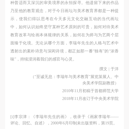
种普适而又深沉的审美境界的永恒探寻。他遗留下来的作品
乃至他的教育观念，对于今日画坛与美术教育界都是一种提
示，使我们得以思考在今天多元文化交融互动的当代画坛
中，如何认识始终坚守某种艺术原则的可贵，如何对待美术
教育改革与绘画本体规律的关系，如何在为师与为艺两个层
面臻于化境。无论从哪个方面，李瑞年先生的人格与艺术中
透射出的素朴诗意与深闳诗境，都正如那一番“独有”的“浓香
味”，持续浸润着我们的感官与心灵。
撰文 | 于洋
（“至诚无息：李瑞年与美术教育”展览策展人、中
央美术学院副教授）
2010年11月初稿于首都师范大学
2018年11月改订于中央美术学院
[i]李宗津：《李瑞年先生的画》，收录于《画家李瑞年——
评论、回忆、自述》，2000年6月印制未出版资料，第19页。