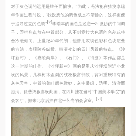
（1）、甲方为本协议中的肖像权人，自愿将自己的
（1）、甲方为本协议中的肖像权人，自愿将自己的
（1）、甲方为本协议中的肖像权人，自愿将自己的
对于灰色调的运用是胜任而愉快。”为此，冯法祀在猜测李瑞
肖像权许可乙方作符合本协议约定和法律规定的用
肖像权许可乙方作符合本协议约定和法律规定的用
肖像权许可乙方作符合本协议约定和法律规定的用
年作画过程时说，“我设想他的调色板是不清除的，这样更便
途。
途。
途。
[v]
于追寻过去的色调”
李瑞年的画总是迷恋一种微妙的中间调
（2）、乙方中央美术学院美术馆是一所具有标志
（2）、乙方中央美术学院美术馆是一所具有标志
（2）、乙方中央美术学院美术馆是一所具有标志
子，即把焦点放在中景部分，从不刻意拉大色调的色差或整
性、专业性、国际化的现代公共美术馆。中央美术学
性、专业性、国际化的现代公共美术馆。中央美术学
性、专业性、国际化的现代公共美术馆。中央美术学
合冷暖倾向。上世纪40年代初，他曾用灰调色彩和色块层叠
院美术馆与时代同行，努力塑造一个开放、自由、学
院美术馆与时代同行，努力塑造一个开放、自由、学
院美术馆与时代同行，努力塑造一个开放、自由、学
的方法，表现陵谷纵横、晴雾变幻的四川风景的特点。《沙
术的空间氛围，竭诚与各单位、企业、机构、艺术家
术的空间氛围，竭诚与各单位、企业、机构、艺术家
术的空间氛围，竭诚与各单位、企业、机构、艺术家
坪新村》、《嘉陵两岸》、《石门》、《待渡》等作品都是
和观众进行良好互动。以学院的学术研究为基础，积
和观众进行良好互动。以学院的学术研究为基础，积
和观众进行良好互动。以学院的学术研究为基础，积
这一时期的佳作。《沙坪新村》画的是重庆沙坪坝附近小龙
极策划国际、国内多视角、多领域的展览、论坛及公
极策划国际、国内多视角、多领域的展览、论坛及公
极策划国际、国内多视角、多领域的展览、论坛及公
坎的风景，几棵树木歪斜的枝桠极富韵致，背衬重庆特有的
共教育活动，为美院师生、中外艺术家以及社会公众
共教育活动，为美院师生、中外艺术家以及社会公众
共教育活动，为美院师生、中外艺术家以及社会公众
灰色天空，中景的菜畦颜色微妙，灰中带绿，透明、清澈而
提供一个交流、学习、展示的平台。作为一家公益性
提供一个交流、学习、展示的平台。作为一家公益性
提供一个交流、学习、展示的平台。作为一家公益性
滋润。徐悲鸿很喜欢此画，在四川挂在当时“中国美术学院”的
单位，其开展的公共教育活动以学术性和公益性为
单位，其开展的公共教育活动以学术性和公益性为
单位，其开展的公共教育活动以学术性和公益性为
[vi]
会客厅，搬来北京后挂在北平艺专的会议室。
主。
主。
主。
（3）、乙方为甲方拍摄中央美术学院公共教育部所
（3）、乙方为甲方拍摄中央美术学院公共教育部所
（3）、乙方为甲方拍摄中央美术学院公共教育部所
有公教活动。
有公教活动。
有公教活动。
二、拍摄内容、使用形式、使用地域范围
二、拍摄内容、使用形式、使用地域范围
二、拍摄内容、使用形式、使用地域范围