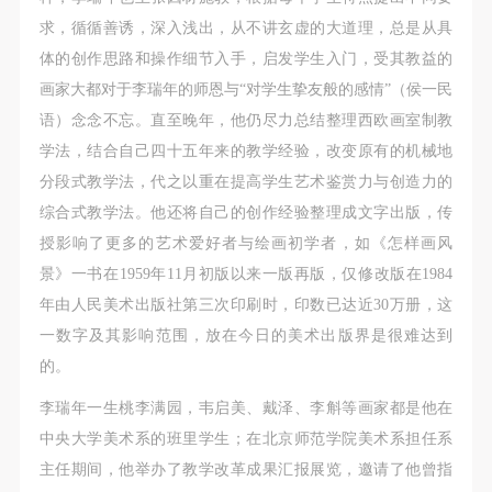
求，循循善诱，深入浅出，从不讲玄虚的大道理，总是从具
体的创作思路和操作细节入手，启发学生入门，受其教益的
画家大都对于李瑞年的师恩与“对学生挚友般的感情”（侯一民
语）念念不忘。直至晚年，他仍尽力总结整理西欧画室制教
学法，结合自己四十五年来的教学经验，改变原有的机械地
分段式教学法，代之以重在提高学生艺术鉴赏力与创造力的
综合式教学法。他还将自己的创作经验整理成文字出版，传
授影响了更多的艺术爱好者与绘画初学者，如《怎样画风
景》一书在1959年11月初版以来一版再版，仅修改版在1984
年由人民美术出版社第三次印刷时，印数已达近30万册，这
一数字及其影响范围，放在今日的美术出版界是很难达到
的。
李瑞年一生桃李满园，韦启美、戴泽、李斛等画家都是他在
中央大学美术系的班里学生；在北京师范学院美术系担任系
主任期间，他举办了教学改革成果汇报展览，邀请了他曾指