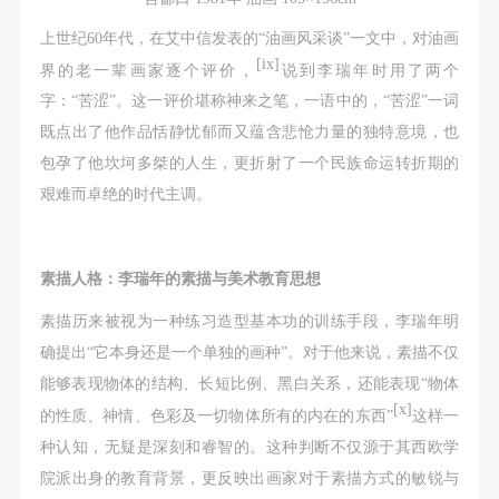
上世纪60年代，在艾中信发表的“油画风采谈”一文中，对油画
[ix]
界的老一辈画家逐个评价，
说到李瑞年时用了两个
字：“苦涩”。这一评价堪称神来之笔，一语中的，“苦涩”一词
既点出了他作品恬静忧郁而又蕴含悲怆力量的独特意境，也
包孕了他坎坷多桀的人生，更折射了一个民族命运转折期的
艰难而卓绝的时代主调。
素描人格：李瑞年的素描与美术教育思想
素描历来被视为一种练习造型基本功的训练手段，李瑞年明
确提出“它本身还是一个单独的画种”。对于他来说，素描不仅
能够表现物体的结构、长短比例、黑白关系，还能表现“物体
[x]
的性质、神情、色彩及一切物体所有的内在的东西”
这样一
种认知，无疑是深刻和睿智的。这种判断不仅源于其西欧学
院派出身的教育背景，更反映出画家对于素描方式的敏锐与