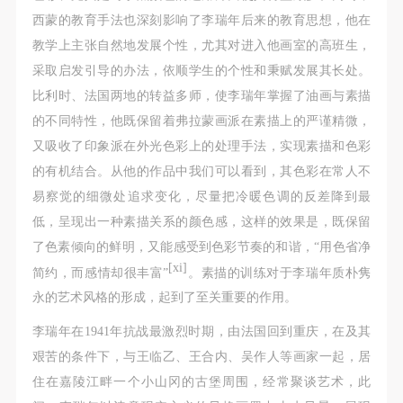
西蒙的教育手法也深刻影响了李瑞年后来的教育思想，他在
教学上主张自然地发展个性，尤其对进入他画室的高班生，
发送验证码
手机号码
采取启发引导的办法，依顺学生的个性和秉赋发展其长处。
手机号码将作为您的登录账号
比利时、法国两地的转益多师，使李瑞年掌握了油画与素描
的不同特性，他既保留着弗拉蒙画派在素描上的严谨精微，
又吸收了印象派在外光色彩上的处理手法，实现素描和色彩
验证码
的有机结合。从他的作品中我们可以看到，其色彩在常人不
易察觉的细微处追求变化，尽量把冷暖色调的反差降到最
登录
低，呈现出一种素描关系的颜色感，这样的效果是，既保留
可使用雅昌艺术网会员账户登录
了色素倾向的鲜明，又能感受到色彩节奏的和谐，“用色省净
[xi]
简约，而感情却很丰富”
。素描的训练对于李瑞年质朴隽
永的艺术风格的形成，起到了至关重要的作用。
李瑞年在1941年抗战最激烈时期，由法国回到重庆，在及其
艰苦的条件下，与王临乙、王合内、吴作人等画家一起，居
住在嘉陵江畔一个小山冈的古堡周围，经常聚谈艺术，此