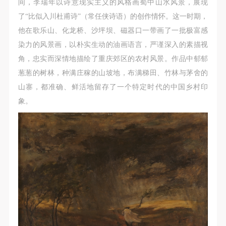
间，李瑞年以诗意现实主义的风格画蜀中山水风景，展现
了“比似入川杜甫诗”（常任侠诗语）的创作情怀。这一时期，
他在歌乐山、化龙桥、沙坪坝、磁器口一带画了一批极富感
染力的风景画，以朴实生动的油画语言，严谨深入的素描视
角，忠实而深情地描绘了重庆郊区的农村风景。作品中郁郁
葱葱的树林，种满庄稼的山坡地，布满梯田、竹林与茅舍的
山寨，都准确、鲜活地留存了一个特定时代的中国乡村印
象。