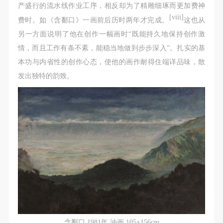
产盛行的流水线作业工序，相反却为了精雕细琢而更加费神
[viii]
费时。如《含鄱口》一画前后历时两年才完成。
这也从
另一方面说明了他在创作一幅画时“既能持久地保持创作激
情，而且工作有条不紊，能稳当地做到步步深入”。扎实的基
本功与内省性的创作心态，使他的画作耐得住端详品味，散
发出独特的韵致。
含鄱口 1981年 油画 105×156cm