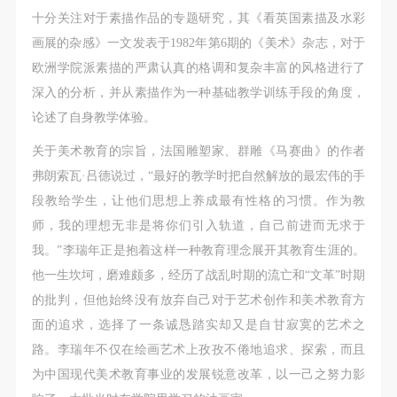
十分关注对于素描作品的专题研究，其《看英国素描及水彩
画展的杂感》一文发表于1982年第6期的《美术》杂志，对于
欧洲学院派素描的严肃认真的格调和复杂丰富的风格进行了
深入的分析，并从素描作为一种基础教学训练手段的角度，
论述了自身教学体验。
关于美术教育的宗旨，法国雕塑家、群雕《马赛曲》的作者
弗朗索瓦·吕德说过，“最好的教学时把自然解放的最宏伟的手
段教给学生，让他们思想上养成最有性格的习惯。作为教
师，我的理想无非是将你们引入轨道，自己前进而无求于
我。”李瑞年正是抱着这样一种教育理念展开其教育生涯的。
他一生坎坷，磨难颇多，经历了战乱时期的流亡和“文革”时期
的批判，但他始终没有放弃自己对于艺术创作和美术教育方
面的追求，选择了一条诚恳踏实却又是自甘寂寞的艺术之
路。李瑞年不仅在绘画艺术上孜孜不倦地追求、探索，而且
为中国现代美术教育事业的发展锐意改革，以一己之努力影