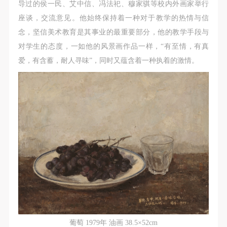
导过的侯一民、艾中信、冯法祀、穆家骐等校内外画家举行
座谈，交流意见。他始终保持着一种对于教学的热情与信
念，坚信美术教育是其事业的最重要部分，他的教学手段与
对学生的态度，一如他的风景画作品一样，“有至情，有真
爱，有含蓄，耐人寻味”，同时又蕴含着一种执着的激情。
葡萄 1979年 油画 38.5×52cm