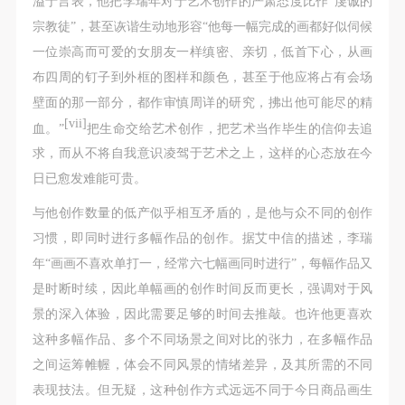
溢于言表，他把李瑞年对于艺术创作的严肃态度比作“虔诚的
附则
附则
附则
宗教徒”，甚至诙谐生动地形容“他每一幅完成的画都好似伺候
（1）、本协议未尽事宜，经双方友好协商后可作为
（1）、本协议未尽事宜，经双方友好协商后可作为
（1）、本协议未尽事宜，经双方友好协商后可作为
一位崇高而可爱的女朋友一样缜密、亲切，低首下心，从画
本协议的补充协议，并不得违反相关法律法规规定。
本协议的补充协议，并不得违反相关法律法规规定。
本协议的补充协议，并不得违反相关法律法规规定。
布四周的钉子到外框的图样和颜色，甚至于他应将占有会场
（2）、本协议自甲乙双方签字（盖章）、勾选之日
（2）、本协议自甲乙双方签字（盖章）、勾选之日
（2）、本协议自甲乙双方签字（盖章）、勾选之日
壁面的那一部分，都作审慎周详的研究，拂出他可能尽的精
起生效。
起生效。
起生效。
[vii]
血。”
把生命交给艺术创作，把艺术当作毕生的信仰去追
（3）、本协议包括纸质档和电子档，纸质档—式二
（3）、本协议包括纸质档和电子档，纸质档—式二
（3）、本协议包括纸质档和电子档，纸质档—式二
求，而从不将自我意识凌驾于艺术之上，这样的心态放在今
份，甲乙双方各执一份，均具有同等法律效力。
份，甲乙双方各执一份，均具有同等法律效力。
份，甲乙双方各执一份，均具有同等法律效力。
日已愈发难能可贵。
活动参与者意味着接受并承担本协议的全部义务，未
活动参与者意味着接受并承担本协议的全部义务，未
活动参与者意味着接受并承担本协议的全部义务，未
同意者意味着放弃参加此次活动的权利。凡参加这次
同意者意味着放弃参加此次活动的权利。凡参加这次
同意者意味着放弃参加此次活动的权利。凡参加这次
与他创作数量的低产似乎相互矛盾的，是他与众不同的创作
活动前，必须事先与自己的家属沟通，取得家属同
活动前，必须事先与自己的家属沟通，取得家属同
活动前，必须事先与自己的家属沟通，取得家属同
习惯，即同时进行多幅作品的创作。据艾中信的描述，李瑞
意，同时知晓并同意本免责声明。参加者签名/勾选
意，同时知晓并同意本免责声明。参加者签名/勾选
意，同时知晓并同意本免责声明。参加者签名/勾选
年“画画不喜欢单打一，经常六七幅画同时进行”，每幅作品又
后，视作其家属也已知晓并同意。
后，视作其家属也已知晓并同意。
后，视作其家属也已知晓并同意。
是时断时续，因此单幅画的创作时间反而更长，强调对于风
我已认真阅读上述条款，并且同意。
我已认真阅读上述条款，并且同意。
我已认真阅读上述条款，并且同意。
景的深入体验，因此需要足够的时间去推敲。也许他更喜欢
这种多幅作品、多个不同场景之间对比的张力，在多幅作品
之间运筹帷幄，体会不同风景的情绪差异，及其所需的不同
表现技法。但无疑，这种创作方式远远不同于今日商品画生