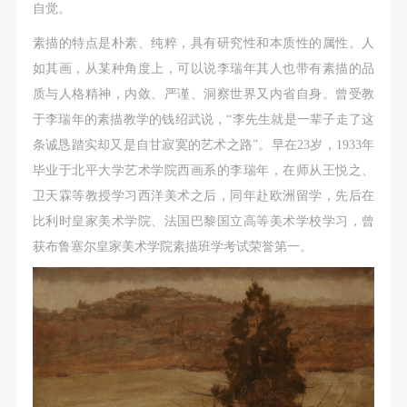
自觉。
素描的特点是朴素、纯粹，具有研究性和本质性的属性。人
如其画，从某种角度上，可以说李瑞年其人也带有素描的品
质与人格精神，内敛、严谨、洞察世界又内省自身。曾受教
于李瑞年的素描教学的钱绍武说，“李先生就是一辈子走了这
条诚恳踏实却又是自甘寂寞的艺术之路”。早在23岁，1933年
毕业于北平大学艺术学院西画系的李瑞年，在师从王悦之、
卫天霖等教授学习西洋美术之后，同年赴欧洲留学，先后在
比利时皇家美术学院、法国巴黎国立高等美术学校学习，曾
获布鲁塞尔皇家美术学院素描班学考试荣誉第一。