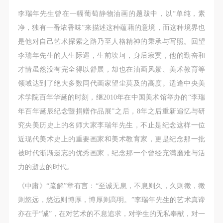
李瑞年先生曾在一幅葡萄静物油画的题跋中，以“单纯，素
净，独有一番浓香味”来描述这种蕴藉的意境，而这种境界也
是他对自己艺术探索之路乃至人格精神的秉承与写照。回望
李瑞年先生的人生际遇，生前坎坷，身后寂寞，他的勤奋和
才情虽然没有完全得以舒展，却也在油画风景、美术教育等
领域达到了绝大多数同代画家望尘莫及的高度。适逢中央美
术学院百年华诞的时刻，继2010年在中国美术馆举办的“李瑞
年百年诞辰纪念暨捐赠作品展”之后，8年之后重新追忆与研
究央美历史上的名师大家李瑞年先生，不止是纪念这样一位
近现代美术史上的重要画家和美术教育家，更是纪念那一批
被时代渐渐遗忘的优秀画家，纪念那一个曾经充满磨难与活
力的逝去的时代。
《中庸》“疏解”章有言：“至诚无息，不息则久，久则徵，徵
则悠远，悠远则博厚，博厚则高明。”李瑞年先生的艺术真谛
亦在于“诚”，在对艺术的不息追求，对学生的无私奉献，对一