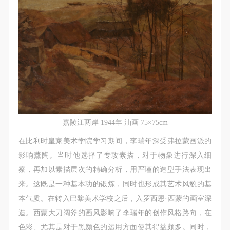
嘉陵江两岸 1944年 油画 75×75cm
在比利时皇家美术学院学习期间，李瑞年深受弗拉蒙画派的
影响薰陶。当时他选择了专攻素描，对于物象进行深入细
察，再加以素描层次的精确分析，用严谨的造型手法表现出
来。这既是一种基本功的锻炼，同时也形成其艺术风貌的基
本气质。在转入巴黎美术学校之后，入罗西恩·西蒙的画室深
造。西蒙大刀阔斧的画风影响了李瑞年的创作风格路向，在
快捷登录
帐号密码登录
色彩、尤其是对于黑颜色的运用方面使其得益颇多。同时，