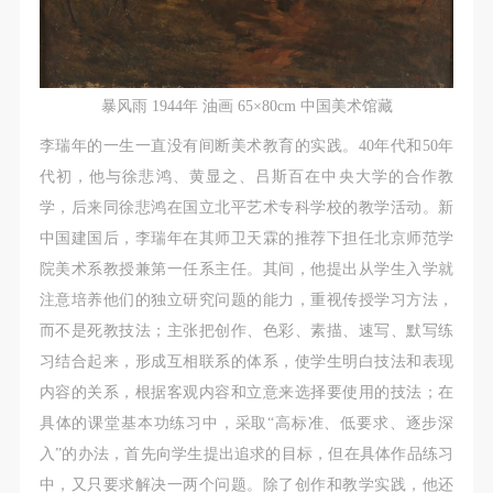
暴风雨 1944年 油画 65×80cm 中国美术馆藏
李瑞年的一生一直没有间断美术教育的实践。40年代和50年
代初，他与徐悲鸿、黄显之、吕斯百在中央大学的合作教
学，后来同徐悲鸿在国立北平艺术专科学校的教学活动。新
中国建国后，李瑞年在其师卫天霖的推荐下担任北京师范学
院美术系教授兼第一任系主任。其间，他提出从学生入学就
注意培养他们的独立研究问题的能力，重视传授学习方法，
而不是死教技法；主张把创作、色彩、素描、速写、默写练
习结合起来，形成互相联系的体系，使学生明白技法和表现
内容的关系，根据客观内容和立意来选择要使用的技法；在
具体的课堂基本功练习中，采取“高标准、低要求、逐步深
入”的办法，首先向学生提出追求的目标，但在具体作品练习
中，又只要求解决一两个问题。除了创作和教学实践，他还