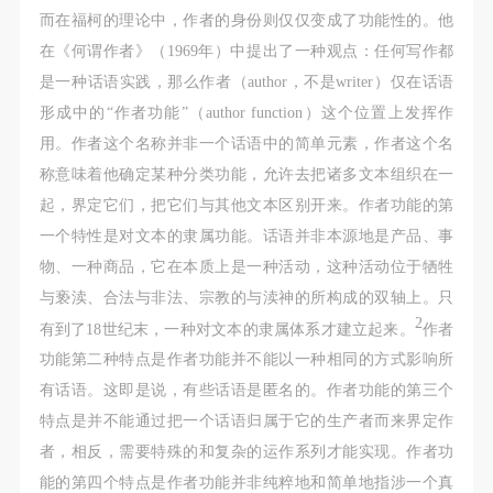
而在福柯的理论中，作者的身份则仅仅变成了功能性的。他
在《何谓作者》（1969年）中提出了一种观点：任何写作都
是一种话语实践，那么作者（author，不是writer）仅在话语
形成中的“作者功能”（author function）这个位置上发挥作
用。作者这个名称并非一个话语中的简单元素，作者这个名
称意味着他确定某种分类功能，允许去把诸多文本组织在一
起，界定它们，把它们与其他文本区别开来。作者功能的第
一个特性是对文本的隶属功能。话语并非本源地是产品、事
物、一种商品，它在本质上是一种活动，这种活动位于牺牲
与亵渎、合法与非法、宗教的与渎神的所构成的双轴上。只
2
有到了18世纪末，一种对文本的隶属体系才建立起来。
作者
功能第二种特点是作者功能并不能以一种相同的方式影响所
有话语。这即是说，有些话语是匿名的。作者功能的第三个
特点是并不能通过把一个话语归属于它的生产者而来界定作
者，相反，需要特殊的和复杂的运作系列才能实现。作者功
能的第四个特点是作者功能并非纯粹地和简单地指涉一个真