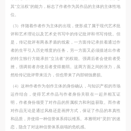
其“立法权”的能力，标志了作者作为其作品的主体的主体性地
位。
（3）伴随着作者作为主体的出现，便形成了属于现代艺术批
评和艺术理论以及艺术史书写中的传记批评和书写传统。但
是，传记批评有两条矛盾的线索，一方面传记承担着通过作
者的生平引入历史维度的任务，另一方面又必须描述出作者
的特立独行方能承担“立法者”的权能。强调后者会使前者受
挫，强调前者亦使后者变得脆弱。这两方面之间的张力，虽
然给传记批评带来活力，但也带来了内部销蚀磨损。
（4）这种作者作为创作主体的身份确认，与知识产权的市场
运作结合，使得艺术作品与作者身份关联在一起并相互证
明，作者身份领受了对作品的所属权力和利益获取。而作者
对作品无论是通过风格还是画押方式，保证了作品的本真性
和品质，并使得一种信誉体系得以维系。本雅明对“灵韵”的迷
恋，隐含了对这种信誉体系崩塌的危机感。