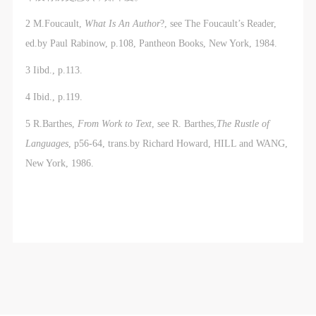
2 M.Foucault,
What Is An Author
?, see The Foucault’s Reader,
ed.by Paul Rabinow, p.108, Pantheon Books, New York, 1984.
3 Iibd., p.113.
4 Ibid., p.119.
5 R.Barthes,
From Work to Text
, see R. Barthes,
The Rustle of
Languages
, p56-64, trans.by Richard Howard, HILL and WANG,
New York, 1986.