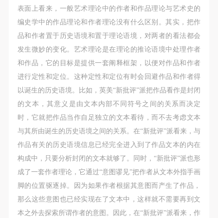
第一条
第一条
第一条
表面上看来，一般艺术理论中的作者和作品理论与艺术史的
本次活动公平公正、自愿参加与退出、风险与责任自
本次活动公平公正、自愿参加与退出、风险与责任自
本次活动公平公正、自愿参加与退出、风险与责任自
编史学中的作品理论和作者理论没有什么区别。其实，把作
负的原则。但活动有风险，参加者应有必要的风险意
负的原则。但活动有风险，参加者应有必要的风险意
负的原则。但活动有风险，参加者应有必要的风险意
品和作者置于历史语境和置于理论语境，对两者的看法都会
识。
识。
识。
发生微妙的变化。艺术理论是在理论的推论语境中处理作者
第二条
第二条
第二条
和作品，它的目标是提供一套阐释框架，以便对作品和作者
参加本次活动者必须遵守中华人民共和国的相关法
参加本次活动者必须遵守中华人民共和国的相关法
参加本次活动者必须遵守中华人民共和国的相关法
进行定性和定位。这种定性和定位有时会回避作品和作者得
律、法规，必须遵循道德和社会公德规范，并应该具
律、法规，必须遵循道德和社会公德规范，并应该具
律、法规，必须遵循道德和社会公德规范，并应该具
以诞生的历史语境。比如，英美“新批评”派把作品看作是封闭
备以人为本、团结友爱、互相帮助和助人为乐的良好
备以人为本、团结友爱、互相帮助和助人为乐的良好
备以人为本、团结友爱、互相帮助和助人为乐的良好
的文本，其意义是由文本内部不同符号之间的关系而决定
品质。
品质。
品质。
时，它就把作品当作自足独立的文本看待，而不去考虑文本
第三条
第三条
第三条
与其所由诞生的历史语境之间的关系。在“新批评”派看来，与
参加本次活动人员应该是成年人（具有完全民事行为
参加本次活动人员应该是成年人（具有完全民事行为
参加本次活动人员应该是成年人（具有完全民事行为
作品有关的历史语境信息已经完全进入到了作品文本的内在
能力的人，18周岁以上）未成年人必须在成年人的陪
能力的人，18周岁以上）未成年人必须在成年人的陪
能力的人，18周岁以上）未成年人必须在成年人的陪
构成中，只要分析封闭的文本就够了。同时，“新批评”派也形
同下参观。
同下参观。
同下参观。
成了一套作者理论，它通过“意图谬见”把作者从文本外指手画
第四条
第四条
第四条
脚的位置驱逐掉。因为如果作者根据其意图而产生了作品，
参加活动者在此次活动期间的人身安全责任自负。鼓
参加活动者在此次活动期间的人身安全责任自负。鼓
参加活动者在此次活动期间的人身安全责任自负。鼓
那么这些意图也已经实现在了文本中，这样就不需要再到文
励参加者自行购买人身安全保险。活动中一旦出现事
励参加者自行购买人身安全保险。活动中一旦出现事
励参加者自行购买人身安全保险。活动中一旦出现事
本之外去探索所谓作者的意图。因此，在“新批评”派看来，作