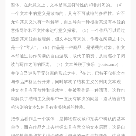
整体。在此意义上，文本是高度符号性的和非封闭的。（4）
一个文本中的意义是散布的，具有不可减缩的多样性。它不
允许其意义只有一种解释，而是导向一种根据其没有本源的
意指网络和互文性来进行意义探索。（5）一个作品可以通过
追溯其来源而被理解，但文本没有来源，作者在阅读之中只
是一个“客人”。（6）作品是一种商品，是消费的对象。但文
本却通过协作阅读的自由游戏，取代了消费，从而缩小了阅
读与写作之间的距离。（7）文本关联于快乐（jouissance），
5
并使自己迷失于无分离的形式之中。
在此，巴特不仅把文本
与作品严格区分开来，同时解构了结构主义的封闭文本观，
使文本具有开放性和游戏性，并被看作是一种话语。这样也
就解决了结构主义美学中一直没有解决的问题：遵从语言结
构法则的文本如何具有审美快感的性质。
把作品看作是一个实体，是博物馆收藏和拍卖中确认的基本
单位，而在作品之上去把握出具有意义的文本层面，这是自
现代性美学和艺术理论的作品概念的一次深刻变化。这意味