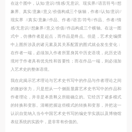
动导师、教师指导下进行，并正确的使用活动中所涉
动导师、教师指导下进行，并正确的使用活动中所涉
动导师、教师指导下进行，并正确的使用活动中所涉
在这个图中，认知/意识//情感/无意识、现实界//语言符号//想
及到的绘画工具、创作材料及配套设备、设施，若参
及到的绘画工具、创作材料及配套设备、设施，若参
及到的绘画工具、创作材料及配套设备、设施，若参
象界、真实/意象//意义/价值构成三个纵轴，作者//认知/意识//
与者因个人原因在使用相应绘画工具、创作材料及配
与者因个人原因在使用相应绘画工具、创作材料及配
与者因个人原因在使用相应绘画工具、创作材料及配
现实界 //真实/意象//作品、作者//语言/符号//作品、作者//情
套设备、设施造成个人受伤、伤害他人及造成相应工
套设备、设施造成个人受伤、伤害他人及造成相应工
套设备、设施造成个人受伤、伤害他人及造成相应工
感/无意识//想象界//意义/价值//作品构成三个横轴。在这一图
具、材料、设备或设施的故障或损坏。参与活动者应
具、材料、设备或设施的故障或损坏。参与活动者应
具、材料、设备或设施的故障或损坏。参与活动者应
式中，仿佛作者是起点，而作品是终点。但是，艺术史编撰
当承当相应的全部责任，并主动赔偿相应的经济损
当承当相应的全部责任，并主动赔偿相应的经济损
当承当相应的全部责任，并主动赔偿相应的经济损
中上图所涉及的诸元素及其关系配置的图式就会发生变化：
失。活动中任何非事故当事人及美术馆将不承担人身
失。活动中任何非事故当事人及美术馆将不承担人身
失。活动中任何非事故当事人及美术馆将不承担人身
在作者一端，必须加入作者所置身其中历史语境，此历史语
事故的任何责任。
事故的任何责任。
事故的任何责任。
境对于作者具有优先性和首要性；而在作品一端，则必须加
中央美术学院美术馆肖像权许可使用协议
中央美术学院美术馆肖像权许可使用协议
中央美术学院美术馆肖像权许可使用协议
入艺术史的整体语境。
根据《中华人民共和国广告法》、《中华人民共和国
根据《中华人民共和国广告法》、《中华人民共和国
根据《中华人民共和国广告法》、《中华人民共和国
我在此揭示艺术理论与艺术史书写中的作品与作者理论之间
民法通则》以及 最高人民法院关于贯彻执行 《中华
民法通则》以及 最高人民法院关于贯彻执行 《中华
民法通则》以及 最高人民法院关于贯彻执行 《中华
的微妙张力，只是想从一个侧面显露艺术史书写中的作品和
人民共和国民法通则》若干问题的意见（试行）>的
人民共和国民法通则》若干问题的意见（试行）>的
人民共和国民法通则》若干问题的意见（试行）>的
作者理论，并非是本质释义所能确立的。它经历了诸多模式
有关规定，为明确肖像许可方（甲方）和使用方（乙
有关规定，为明确肖像许可方（甲方）和使用方（乙
有关规定，为明确肖像许可方（甲方）和使用方（乙
的转换和变形。清晰把握这些模式的转换和变形，并把这一
方）的权利义务关系，经双方友好协商，甲乙双方就
方）的权利义务关系，经双方友好协商，甲乙双方就
方）的权利义务关系，经双方友好协商，甲乙双方就
认识自觉纳入当今中国艺术史书写的编史学实践以及博物馆
带有甲方肖像的作品的使用达成如下一致协议：
带有甲方肖像的作品的使用达成如下一致协议：
带有甲方肖像的作品的使用达成如下一致协议：
表征系统的实践中，是非常有价值的。
一、 一般约定
一、 一般约定
一、 一般约定