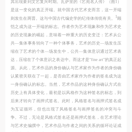
（1）、拍摄内容 乙方拍摄的带有甲方肖像的作品内
（1）、拍摄内容 乙方拍摄的带有甲方肖像的作品内
（1）、拍摄内容 乙方拍摄的带有甲方肖像的作品内
其出现要到文艺复兴时期。瓦萨里的《艺苑名人传》（图1）
容包括：①中央美术学院美术馆②中央美术学院校园
容包括：①中央美术学院美术馆②中央美术学院校园
容包括：①中央美术学院美术馆②中央美术学院校园
是这一变化的真正开端。就中国古代艺术史而言，这一开端
1
内○3由中央美术学院公共教育部策划或执行的一切活
内○3由中央美术学院公共教育部策划或执行的一切活
内○3由中央美术学院公共教育部策划或执行的一切活
则发生在两晋。这与中国古代编史学的纪传体传统有关。
顾
动。
动。
动。
恺之成为这一开端的标志。作者作为艺术现象和作为艺术史
（2）、使用形式 用于中央美术学院图书出版、销售
（2）、使用形式 用于中央美术学院图书出版、销售
（2）、使用形式 用于中央美术学院图书出版、销售
的历史现象的崛起，意味着一种重大的历史变迁：艺术从公
附带光盘及宣传资料。
附带光盘及宣传资料。
附带光盘及宣传资料。
共—集体事务转向了一种个体事务，艺术的历史—场发生压
（3）、使用地域范围
（3）、使用地域范围
（3）、使用地域范围
缩在了艺术的个体—场发生中，公共—集体意识通过艺术表
适用地域范围包括国内和国外。
适用地域范围包括国内和国外。
适用地域范围包括国内和国外。
达，压缩在了个体意识之表达中。而这才是“fine art”的真正起
使用肖像的媒介限于不损害甲方肖像权的任何媒介
使用肖像的媒介限于不损害甲方肖像权的任何媒介
使用肖像的媒介限于不损害甲方肖像权的任何媒介
源。从此，艺术作品的身份确认与艺术家作为作者的身份确
（如杂志、网络等）。
（如杂志、网络等）。
（如杂志、网络等）。
认紧密关联在了一起，是否由艺术家作为作者的签名成为这
三、肖像权使用期限
三、肖像权使用期限
三、肖像权使用期限
一身份确认的标志。当然，艺术作品的这种身份确认方式在
永久使用。
永久使用。
永久使用。
历史上有具体变化，最初是以风格作为这种签名的标志，到
四、许可使用费用
四、许可使用费用
四、许可使用费用
后来才转向了画押式签名。此时，风格签名与画押式签名成
带有甲方肖像作品的拍摄费用由乙方承担。
带有甲方肖像作品的拍摄费用由乙方承担。
带有甲方肖像作品的拍摄费用由乙方承担。
为互证循环，但也出现了风格签名与画押签名的冲突与斗
乙方于拍摄完带有甲方肖像的作品无需支付甲方任何
乙方于拍摄完带有甲方肖像的作品无需支付甲方任何
乙方于拍摄完带有甲方肖像的作品无需支付甲方任何
争。不过，无论是风格式签名还是画押式签名，在艺术理论
费用。
费用。
费用。
与艺术史编撰中，艺术作品与作者之间的关系的循环论证成