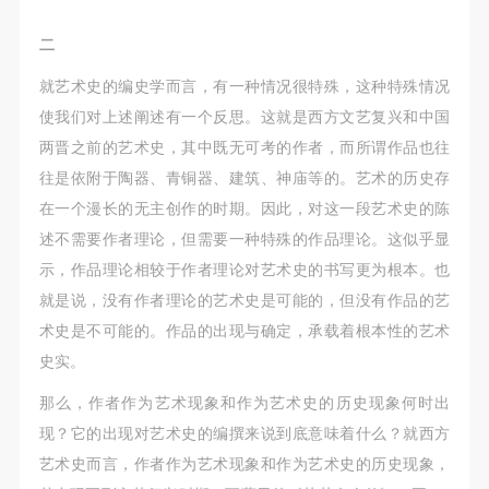
（1）、甲方为本协议中的肖像权人，自愿将自己的
（1）、甲方为本协议中的肖像权人，自愿将自己的
（1）、甲方为本协议中的肖像权人，自愿将自己的
肖像权许可乙方作符合本协议约定和法律规定的用
肖像权许可乙方作符合本协议约定和法律规定的用
肖像权许可乙方作符合本协议约定和法律规定的用
二
途。
途。
途。
就艺术史的编史学而言，有一种情况很特殊，这种特殊情况
（2）、乙方中央美术学院美术馆是一所具有标志
（2）、乙方中央美术学院美术馆是一所具有标志
（2）、乙方中央美术学院美术馆是一所具有标志
使我们对上述阐述有一个反思。这就是西方文艺复兴和中国
性、专业性、国际化的现代公共美术馆。中央美术学
性、专业性、国际化的现代公共美术馆。中央美术学
性、专业性、国际化的现代公共美术馆。中央美术学
两晋之前的艺术史，其中既无可考的作者，而所谓作品也往
院美术馆与时代同行，努力塑造一个开放、自由、学
院美术馆与时代同行，努力塑造一个开放、自由、学
院美术馆与时代同行，努力塑造一个开放、自由、学
往是依附于陶器、青铜器、建筑、神庙等的。艺术的历史存
术的空间氛围，竭诚与各单位、企业、机构、艺术家
术的空间氛围，竭诚与各单位、企业、机构、艺术家
术的空间氛围，竭诚与各单位、企业、机构、艺术家
在一个漫长的无主创作的时期。因此，对这一段艺术史的陈
和观众进行良好互动。以学院的学术研究为基础，积
和观众进行良好互动。以学院的学术研究为基础，积
和观众进行良好互动。以学院的学术研究为基础，积
述不需要作者理论，但需要一种特殊的作品理论。这似乎显
极策划国际、国内多视角、多领域的展览、论坛及公
极策划国际、国内多视角、多领域的展览、论坛及公
极策划国际、国内多视角、多领域的展览、论坛及公
示，作品理论相较于作者理论对艺术史的书写更为根本。也
共教育活动，为美院师生、中外艺术家以及社会公众
共教育活动，为美院师生、中外艺术家以及社会公众
共教育活动，为美院师生、中外艺术家以及社会公众
就是说，没有作者理论的艺术史是可能的，但没有作品的艺
提供一个交流、学习、展示的平台。作为一家公益性
提供一个交流、学习、展示的平台。作为一家公益性
提供一个交流、学习、展示的平台。作为一家公益性
术史是不可能的。作品的出现与确定，承载着根本性的艺术
单位，其开展的公共教育活动以学术性和公益性为
单位，其开展的公共教育活动以学术性和公益性为
单位，其开展的公共教育活动以学术性和公益性为
史实。
主。
主。
主。
（3）、乙方为甲方拍摄中央美术学院公共教育部所
（3）、乙方为甲方拍摄中央美术学院公共教育部所
（3）、乙方为甲方拍摄中央美术学院公共教育部所
那么，作者作为艺术现象和作为艺术史的历史现象何时出
有公教活动。
有公教活动。
有公教活动。
现？它的出现对艺术史的编撰来说到底意味着什么？就西方
二、拍摄内容、使用形式、使用地域范围
二、拍摄内容、使用形式、使用地域范围
二、拍摄内容、使用形式、使用地域范围
艺术史而言，作者作为艺术现象和作为艺术史的历史现象，