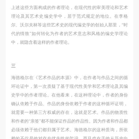
上述这些方面构成的作者理论，在现代性的审美理论和艺术
理论及其艺术史编史学中，居于范式规定的地位。在李格
尔、沃尔夫林等这些艺术史的现代编史学的创始人那里，“时
代的情致”如何转化为作者的艺术意志和风格的编史学理论
中，就隐含着这样的作者理论。
三
海德格尔在《艺术作品的本源》中，在作者与作品之间的循
环论证中，第一次质疑了基于现代性美学和艺术理论及其编
史学中的作者理论。在他看来，在这种理论中，作者的身份
确认依赖于作品、作品的身份依赖于作者的这种循环证明，
快捷登录
帐号密码登录
就需要一种第三方权威的存在，这就是艺术。作品的物质性
和作者的“亲签”都不能保证作品的作品性。因为作者和作品都
必须依赖于他们都归属于艺术。海德格尔的这种质询，所依
发送验证码
手机号码
赖的不仅是他对存在优先性的架设，而且也在于他从历史向