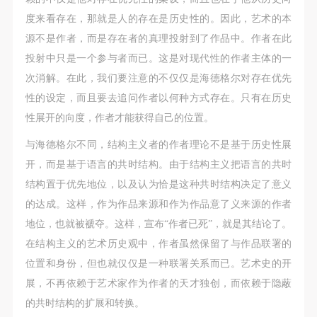
手机号码将作为您的登录账号
度来看存在，那就是人的存在是历史性的。因此，艺术的本
源不是作者，而是存在者的真理投射到了作品中。作者在此
投射中只是一个参与者而已。这是对现代性的作者主体的一
验证码
次消解。在此，我们要注意的不仅仅是海德格尔对存在优先
登录
性的设定，而且要去追问作者以何种方式存在。只有在历史
性展开的向度，作者才能获得自己的位置。
可使用雅昌艺术网会员账户登录
与海德格尔不同，结构主义者的作者理论不是基于历史性展
开，而是基于语言的共时结构。由于结构主义把语言的共时
结构置于优先地位，以及认为恰是这种共时结构决定了意义
的达成。这样，作为作品来源和作为作品意了义来源的作者
地位，也就被褫夺。这样，宣布“作者已死”，就是其结论了。
在结构主义的艺术历史观中，作者虽然保留了与作品联署的
位置和身份，但也就仅仅是一种联署关系而已。艺术史的开
展，不再依赖于艺术家作为作者的天才独创，而依赖于隐蔽
的共时结构的扩展和转换。