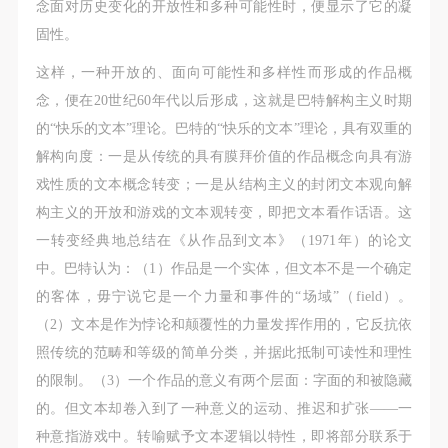
念面对历史变化的开放性和多种可能性时，便显示了它的凝
固性。
这样，一种开放的、面向可能性和多样性而形成的作品概
念，便在20世纪60年代以后形成，这就是巴特解构主义时期
的“快乐的文本”理论。巴特的“快乐的文本”理论，具有双重的
解构向度：一是从传统的具有膜拜价值的作品概念向具有游
戏性质的文本概念转变；一是从结构主义的封闭文本观向解
构主义的开放和游戏的文本观转变，即把文本看作话语。这
一转变经典地总结在《从作品到文本》（1971年）的论文
中。巴特认为：（1）作品是一个实体，但文本不是一个确定
的客体，毋宁说它是一个力量和事件的“场域”（field）。
（2）文本是作为悖论和颠覆性的力量发挥作用的，它反抗依
照传统的范畴和等级的简单分类，并据此抵制可读性和理性
的限制。（3）一个作品的意义有两个层面：字面的和被隐藏
的。但文本却卷入到了一种意义的运动、推迟和扩张——一
种意指游戏中。转喻赋予文本逻辑以特性，即将部分联系于