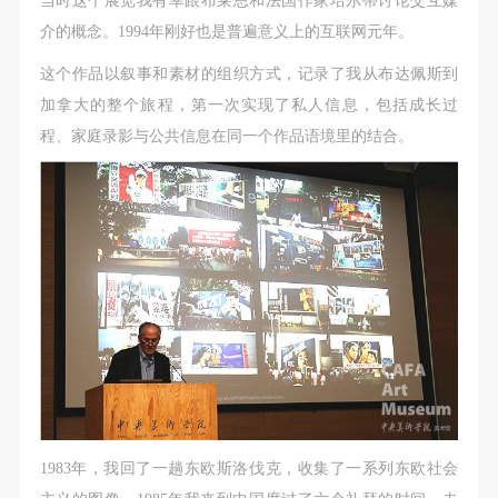
当时这个展览我有幸跟布莱恩和法国作家培尔蒂讨论交互媒
介的概念。1994年刚好也是普遍意义上的互联网元年。
这个作品以叙事和素材的组织方式，记录了我从布达佩斯到
加拿大的整个旅程，第一次实现了私人信息，包括成长过
程、家庭录影与公共信息在同一个作品语境里的结合。
快捷登录
帐号密码登录
发送验证码
手机号码
1983年，我回了一趟东欧斯洛伐克，收集了一系列东欧社会
手机号码将作为您的登录账号