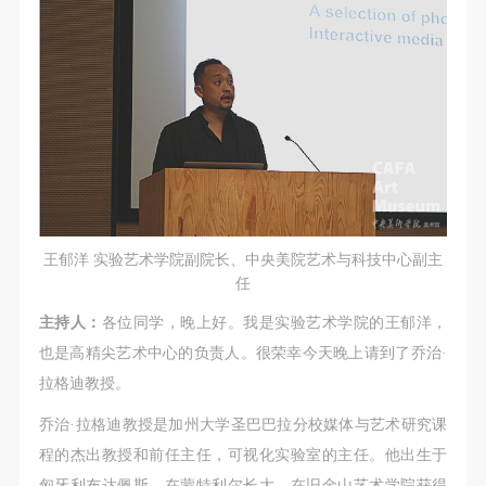
第一条
第一条
第一条
本次活动公平公正、自愿参加与退出、风险与责任自
本次活动公平公正、自愿参加与退出、风险与责任自
本次活动公平公正、自愿参加与退出、风险与责任自
负的原则。但活动有风险，参加者应有必要的风险意
负的原则。但活动有风险，参加者应有必要的风险意
负的原则。但活动有风险，参加者应有必要的风险意
识。
识。
识。
第二条
第二条
第二条
参加本次活动者必须遵守中华人民共和国的相关法
参加本次活动者必须遵守中华人民共和国的相关法
参加本次活动者必须遵守中华人民共和国的相关法
律、法规，必须遵循道德和社会公德规范，并应该具
律、法规，必须遵循道德和社会公德规范，并应该具
律、法规，必须遵循道德和社会公德规范，并应该具
备以人为本、团结友爱、互相帮助和助人为乐的良好
备以人为本、团结友爱、互相帮助和助人为乐的良好
备以人为本、团结友爱、互相帮助和助人为乐的良好
品质。
品质。
品质。
王郁洋 实验艺术学院副院长、中央美院艺术与科技中心副主
第三条
第三条
第三条
任
参加本次活动人员应该是成年人（具有完全民事行为
参加本次活动人员应该是成年人（具有完全民事行为
参加本次活动人员应该是成年人（具有完全民事行为
主持人：
各位同学，晚上好。我是实验艺术学院的王郁洋，
能力的人，18周岁以上）未成年人必须在成年人的陪
能力的人，18周岁以上）未成年人必须在成年人的陪
能力的人，18周岁以上）未成年人必须在成年人的陪
也是高精尖艺术中心的负责人。很荣幸今天晚上请到了乔治·
同下参观。
同下参观。
同下参观。
拉格迪教授。
第四条
第四条
第四条
乔治·拉格迪教授是加州大学圣巴巴拉分校媒体与艺术研究课
参加活动者在此次活动期间的人身安全责任自负。鼓
参加活动者在此次活动期间的人身安全责任自负。鼓
参加活动者在此次活动期间的人身安全责任自负。鼓
程的杰出教授和前任主任，可视化实验室的主任。他出生于
励参加者自行购买人身安全保险。活动中一旦出现事
励参加者自行购买人身安全保险。活动中一旦出现事
励参加者自行购买人身安全保险。活动中一旦出现事
匈牙利布达佩斯，在蒙特利尔长大，在旧金山艺术学院获得