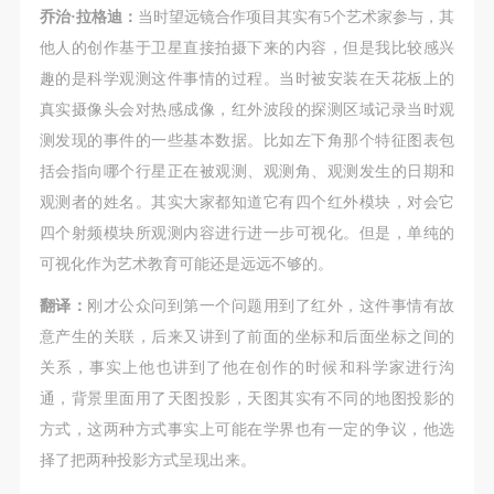
乔治·拉格迪：
当时望远镜合作项目其实有5个艺术家参与，其
他人的创作基于卫星直接拍摄下来的内容，但是我比较感兴
趣的是科学观测这件事情的过程。当时被安装在天花板上的
真实摄像头会对热感成像，红外波段的探测区域记录当时观
测发现的事件的一些基本数据。比如左下角那个特征图表包
括会指向哪个行星正在被观测、观测角、观测发生的日期和
观测者的姓名。其实大家都知道它有四个红外模块，对会它
四个射频模块所观测内容进行进一步可视化。但是，单纯的
可视化作为艺术教育可能还是远远不够的。
翻译：
刚才公众问到第一个问题用到了红外，这件事情有故
意产生的关联，后来又讲到了前面的坐标和后面坐标之间的
关系，事实上他也讲到了他在创作的时候和科学家进行沟
通，背景里面用了天图投影，天图其实有不同的地图投影的
方式，这两种方式事实上可能在学界也有一定的争议，他选
择了把两种投影方式呈现出来。