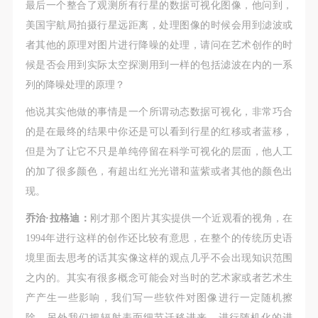
最后一个整合了观测所有行星的数据可视化图像，他问到，
美国宇航局拍摄行星远距离，处理图像的时候会用到滤波或
者其他的原理对图片进行降噪的处理，请问在艺术创作的时
候是否会用到实际太空探测用到一样的包括滤波在内的一系
列的降噪处理的原理？
他说其实他做的事情是一个所谓动态数据可视化，非常巧合
的是在最终的结果中你还是可以看到行星的红移或者蓝移，
但是为了让它不只是单纯停留在科学可视化的层面，他人工
的加了很多颜色，有超出红光光谱和蓝紫或者其他的颜色出
现。
乔治·拉格迪：
刚才那个图片其实提供一个近观看的视角，在
1994年进行这样的创作还比较有意思，在整个的传统历史语
境里面去思考的话其实像这样的观点几乎不会出现知识范围
之内的。其实有很多概念可能会对当时的艺术家或者艺术生
产产生一些影响，我们写一些软件对图像进行一定随机擦
除。另外我们把辐射表面细节迁移进来，进行随机化的进