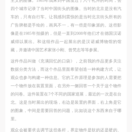
主义的图像。1985年我来到中国度过了六个礼拜的时间，去
四个城市记录了当时中国街头的图像。当时的北京是没有汽
车的，只有自行车。让我感到震惊的是当时北京街头所有的
验证码
广告牌都是手绘的，画风不一，有一些是印象派的。这些影
登录
像是在1985年拍摄的，但是一直到2008年他们才在德国汉诺
威得以展出。和这组作品一起展出的是汉诺威博物馆的馆
可使用雅昌艺术网会员账户登录
藏，并邀请中国艺术家张小刚、曾梵志等等参展。
这件作品叫做《充满回忆的口袋》，之前我的作品更多关注
数据分类方法，而这个作品里面希望创造一种构建方式，让
观众也参与构建一种信息。它的工作原理是参加的人需要把
一个物件放在装置里面，在另外一侧回答一个关于这个物件
的问卷。这件装置在7个不同的国家巡展，最近的一次是在台
北。这是当时展出的现场，右边是装置的界面，右上角是它
的图象，中间是需要回答的问题，比如说这个东西来自于哪
里。
观众会被要求去调节这些条杆，界定物件是软的还是硬的、