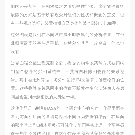
旧的还是新的，在相对概念之间给物件定位。这个物件最终
展陈的方式是基于所有观众对他们的性状和概念的定义。也
有一些观众选择让装置拍摄自己身体的某个部分，比如手。
这张图表是我们在不同城市展出时收集到的分析结果，在台
北频度最高的事件是手机，在赫尔辛基是一片空白，什么也
没有。
当界面端交互过程完整之后，提交的物件以某种方式被归纳
到整个物件的排列系统中，一共有四种陈列物件的关系逻
辑。其中会用到算法，每分钟进行124次运算，确定物件的位
置。这些物件在关系网中的位置不断发生变化，好像人在房
间里会坐到志趣相投的人身边一样。
这件作品是当时和NASA的一个研究中心的合作，作品里面会
看到前面和后面的幕墙是两种不同行为数据的结合，在里面
的那个墙上是C组木星数据可视化，前面事实上是一个军事摄
像头热力图像的呈现。在这个作品里我所感兴趣的是木星数