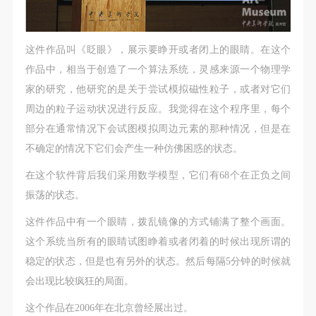
这件作品叫《眨眼》，展示要睁开或者闭上的眼睛。在这个
作品中，相当于创造了一个算法系统，灵感来源一个物理学
家的研究，他研究的是关于尝试模拟磁性粒子，或者对它们
周边的粒子运动状况进行反应。我觉得在这个程序里，每个
部分在通常情况下会试图模拟周边元素的那种情况，但是在
不确定的情况下它们会产生一种仿佛困惑的状态。
在这个软件背后我们采用数学模型，它们有68个在正负之间
振荡的状态。
这件作品中有一个眼睛，拨乱镜像的方式铺满了整个画面。
这个系统当所有的眼睛试图睁着或者闭着的时候出现所谓的
稳定的状态，但是也有另外的状态。然后每隔5分钟的时候就
会出现比较疯狂的局面。
这个作品在2006年在北京曾经展出过。