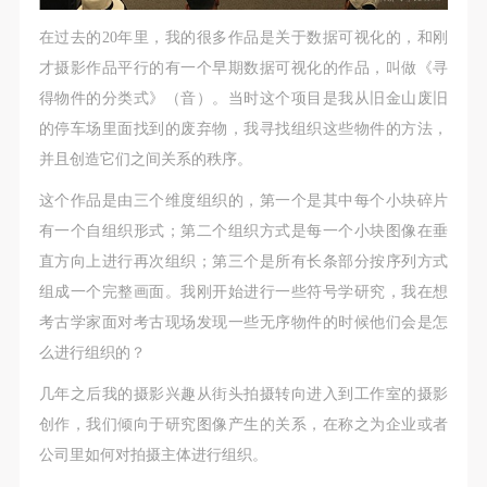
（1）、拍摄内容 乙方拍摄的带有甲方肖像的作品内
（1）、拍摄内容 乙方拍摄的带有甲方肖像的作品内
（1）、拍摄内容 乙方拍摄的带有甲方肖像的作品内
容包括：①中央美术学院美术馆②中央美术学院校园
容包括：①中央美术学院美术馆②中央美术学院校园
容包括：①中央美术学院美术馆②中央美术学院校园
在过去的20年里，我的很多作品是关于数据可视化的，和刚
内○3由中央美术学院公共教育部策划或执行的一切活
内○3由中央美术学院公共教育部策划或执行的一切活
内○3由中央美术学院公共教育部策划或执行的一切活
才摄影作品平行的有一个早期数据可视化的作品，叫做《寻
动。
动。
动。
得物件的分类式》（音）。当时这个项目是我从旧金山废旧
（2）、使用形式 用于中央美术学院图书出版、销售
（2）、使用形式 用于中央美术学院图书出版、销售
（2）、使用形式 用于中央美术学院图书出版、销售
的停车场里面找到的废弃物，我寻找组织这些物件的方法，
附带光盘及宣传资料。
附带光盘及宣传资料。
附带光盘及宣传资料。
并且创造它们之间关系的秩序。
（3）、使用地域范围
（3）、使用地域范围
（3）、使用地域范围
这个作品是由三个维度组织的，第一个是其中每个小块碎片
适用地域范围包括国内和国外。
适用地域范围包括国内和国外。
适用地域范围包括国内和国外。
有一个自组织形式；第二个组织方式是每一个小块图像在垂
使用肖像的媒介限于不损害甲方肖像权的任何媒介
使用肖像的媒介限于不损害甲方肖像权的任何媒介
使用肖像的媒介限于不损害甲方肖像权的任何媒介
直方向上进行再次组织；第三个是所有长条部分按序列方式
（如杂志、网络等）。
（如杂志、网络等）。
（如杂志、网络等）。
组成一个完整画面。我刚开始进行一些符号学研究，我在想
三、肖像权使用期限
三、肖像权使用期限
三、肖像权使用期限
考古学家面对考古现场发现一些无序物件的时候他们会是怎
永久使用。
永久使用。
永久使用。
么进行组织的？
四、许可使用费用
四、许可使用费用
四、许可使用费用
几年之后我的摄影兴趣从街头拍摄转向进入到工作室的摄影
带有甲方肖像作品的拍摄费用由乙方承担。
带有甲方肖像作品的拍摄费用由乙方承担。
带有甲方肖像作品的拍摄费用由乙方承担。
创作，我们倾向于研究图像产生的关系，在称之为企业或者
乙方于拍摄完带有甲方肖像的作品无需支付甲方任何
乙方于拍摄完带有甲方肖像的作品无需支付甲方任何
乙方于拍摄完带有甲方肖像的作品无需支付甲方任何
公司里如何对拍摄主体进行组织。
费用。
费用。
费用。