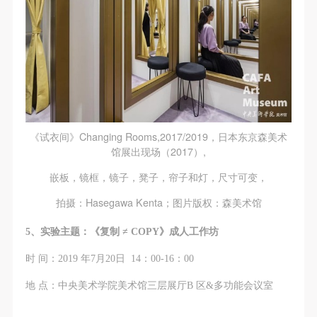
（1）、拍摄内容 乙方拍摄的带有甲方肖像的作品内
（1）、拍摄内容 乙方拍摄的带有甲方肖像的作品内
（1）、拍摄内容 乙方拍摄的带有甲方肖像的作品内
容包括：①中央美术学院美术馆②中央美术学院校园
容包括：①中央美术学院美术馆②中央美术学院校园
容包括：①中央美术学院美术馆②中央美术学院校园
内○3由中央美术学院公共教育部策划或执行的一切活
内○3由中央美术学院公共教育部策划或执行的一切活
内○3由中央美术学院公共教育部策划或执行的一切活
动。
动。
动。
（2）、使用形式 用于中央美术学院图书出版、销售
（2）、使用形式 用于中央美术学院图书出版、销售
（2）、使用形式 用于中央美术学院图书出版、销售
附带光盘及宣传资料。
附带光盘及宣传资料。
附带光盘及宣传资料。
（3）、使用地域范围
（3）、使用地域范围
（3）、使用地域范围
《试衣间》Changing Rooms,2017/2019，日本东京森美术
适用地域范围包括国内和国外。
适用地域范围包括国内和国外。
适用地域范围包括国内和国外。
馆展出现场（2017）,
使用肖像的媒介限于不损害甲方肖像权的任何媒介
使用肖像的媒介限于不损害甲方肖像权的任何媒介
使用肖像的媒介限于不损害甲方肖像权的任何媒介
嵌板，镜框，镜子，凳子，帘子和灯，尺寸可变，
（如杂志、网络等）。
（如杂志、网络等）。
（如杂志、网络等）。
快捷登录
帐号密码登录
三、肖像权使用期限
三、肖像权使用期限
三、肖像权使用期限
拍摄：Hasegawa Kenta；图片版权：森美术馆
永久使用。
永久使用。
永久使用。
5、实验主题：《复制 ≠ COPY》成人工作坊
发送验证码
四、许可使用费用
四、许可使用费用
四、许可使用费用
手机号码
时 间：2019 年7月20日 14：00-16：00
带有甲方肖像作品的拍摄费用由乙方承担。
带有甲方肖像作品的拍摄费用由乙方承担。
带有甲方肖像作品的拍摄费用由乙方承担。
手机号码将作为您的登录账号
乙方于拍摄完带有甲方肖像的作品无需支付甲方任何
乙方于拍摄完带有甲方肖像的作品无需支付甲方任何
乙方于拍摄完带有甲方肖像的作品无需支付甲方任何
地 点：中央美术学院美术馆三层展厅B 区&多功能会议室
费用。
费用。
费用。