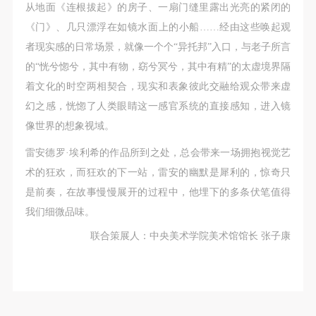
动导师、教师指导下进行，并正确的使用活动中所涉
动导师、教师指导下进行，并正确的使用活动中所涉
动导师、教师指导下进行，并正确的使用活动中所涉
从地面《连根拔起》的房子、一扇门缝里露出光亮的紧闭的
及到的绘画工具、创作材料及配套设备、设施，若参
及到的绘画工具、创作材料及配套设备、设施，若参
及到的绘画工具、创作材料及配套设备、设施，若参
《门》、几只漂浮在如镜水面上的小船……经由这些唤起观
与者因个人原因在使用相应绘画工具、创作材料及配
与者因个人原因在使用相应绘画工具、创作材料及配
与者因个人原因在使用相应绘画工具、创作材料及配
者现实感的日常场景，就像一个个“异托邦”入口，与老子所言
套设备、设施造成个人受伤、伤害他人及造成相应工
套设备、设施造成个人受伤、伤害他人及造成相应工
套设备、设施造成个人受伤、伤害他人及造成相应工
的“恍兮惚兮，其中有物，窈兮冥兮，其中有精”的太虚境界隔
具、材料、设备或设施的故障或损坏。参与活动者应
具、材料、设备或设施的故障或损坏。参与活动者应
具、材料、设备或设施的故障或损坏。参与活动者应
着文化的时空两相契合，现实和表象彼此交融给观众带来虚
当承当相应的全部责任，并主动赔偿相应的经济损
当承当相应的全部责任，并主动赔偿相应的经济损
当承当相应的全部责任，并主动赔偿相应的经济损
幻之感，恍惚了人类眼睛这一感官系统的直接感知，进入镜
失。活动中任何非事故当事人及美术馆将不承担人身
失。活动中任何非事故当事人及美术馆将不承担人身
失。活动中任何非事故当事人及美术馆将不承担人身
像世界的想象视域。
事故的任何责任。
事故的任何责任。
事故的任何责任。
雷安德罗·埃利希的作品所到之处，总会带来一场拥抱视觉艺
中央美术学院美术馆肖像权许可使用协议
中央美术学院美术馆肖像权许可使用协议
中央美术学院美术馆肖像权许可使用协议
术的狂欢，而狂欢的下一站，雷安的幽默是犀利的，惊奇只
根据《中华人民共和国广告法》、《中华人民共和国
根据《中华人民共和国广告法》、《中华人民共和国
根据《中华人民共和国广告法》、《中华人民共和国
是前奏，在故事慢慢展开的过程中，他埋下的多条伏笔值得
民法通则》以及 最高人民法院关于贯彻执行 《中华
民法通则》以及 最高人民法院关于贯彻执行 《中华
民法通则》以及 最高人民法院关于贯彻执行 《中华
我们细微品味。
人民共和国民法通则》若干问题的意见（试行）>的
人民共和国民法通则》若干问题的意见（试行）>的
人民共和国民法通则》若干问题的意见（试行）>的
联合策展人：中央美术学院美术馆馆长 张子康
有关规定，为明确肖像许可方（甲方）和使用方（乙
有关规定，为明确肖像许可方（甲方）和使用方（乙
有关规定，为明确肖像许可方（甲方）和使用方（乙
方）的权利义务关系，经双方友好协商，甲乙双方就
方）的权利义务关系，经双方友好协商，甲乙双方就
方）的权利义务关系，经双方友好协商，甲乙双方就
带有甲方肖像的作品的使用达成如下一致协议：
带有甲方肖像的作品的使用达成如下一致协议：
带有甲方肖像的作品的使用达成如下一致协议：
一、 一般约定
一、 一般约定
一、 一般约定