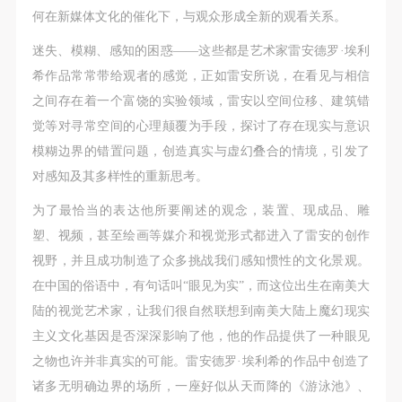
故，活动中任何非事故当事人及美术馆将不承担人身
故，活动中任何非事故当事人及美术馆将不承担人身
故，活动中任何非事故当事人及美术馆将不承担人身
发送验证码
何在新媒体文化的催化下，与观众形成全新的观看关系。
手机号码
事故的任何责任，但有互相援助的义务。参加活动的
事故的任何责任，但有互相援助的义务。参加活动的
事故的任何责任，但有互相援助的义务。参加活动的
手机号码将作为您的登录账号
迷失、模糊、感知的困惑——这些都是艺术家雷安德罗·埃利
成员应当积极主动的组织实施救援工作，但对事故本
成员应当积极主动的组织实施救援工作，但对事故本
成员应当积极主动的组织实施救援工作，但对事故本
希作品常常带给观者的感觉，正如雷安所说，在看见与相信
身不承担任何法律责任和经济责任。参加本次活动者
身不承担任何法律责任和经济责任。参加本次活动者
身不承担任何法律责任和经济责任。参加本次活动者
之间存在着一个富饶的实验领域，雷安以空间位移、建筑错
的人身安全不负有民事及相关连带责任。
的人身安全不负有民事及相关连带责任。
的人身安全不负有民事及相关连带责任。
验证码
觉等对寻常空间的心理颠覆为手段，探讨了存在现实与意识
第五条
第五条
第五条
登录
模糊边界的错置问题，创造真实与虚幻叠合的情境，引发了
参加活动者在此次活动期间应主动遵守美术馆活动秩
参加活动者在此次活动期间应主动遵守美术馆活动秩
参加活动者在此次活动期间应主动遵守美术馆活动秩
对感知及其多样性的重新思考。
序、维护美术馆场地及展示、展览、馆藏艺术作品及
序、维护美术馆场地及展示、展览、馆藏艺术作品及
序、维护美术馆场地及展示、展览、馆藏艺术作品及
可使用雅昌艺术网会员账户登录
衍生品的安全。活动中一旦因个人原因造成美术馆场
衍生品的安全。活动中一旦因个人原因造成美术馆场
衍生品的安全。活动中一旦因个人原因造成美术馆场
为了最恰当的表达他所要阐述的观念，装置、现成品、雕
地、空间、艺术品、衍生品等受到不同程度的损失、
地、空间、艺术品、衍生品等受到不同程度的损失、
地、空间、艺术品、衍生品等受到不同程度的损失、
塑、视频，甚至绘画等媒介和视觉形式都进入了雷安的创作
破坏。活动中任何非事故当事人及美术馆将不承担相
破坏。活动中任何非事故当事人及美术馆将不承担相
破坏。活动中任何非事故当事人及美术馆将不承担相
视野，并且成功制造了众多挑战我们感知惯性的文化景观。
应的责任与损失，应由参与活动者根据相应的法律条
应的责任与损失，应由参与活动者根据相应的法律条
应的责任与损失，应由参与活动者根据相应的法律条
在中国的俗语中，有句话叫“眼见为实”，而这位出生在南美大
文、组织规定进行协商和赔偿。并追究相应的法律责
文、组织规定进行协商和赔偿。并追究相应的法律责
文、组织规定进行协商和赔偿。并追究相应的法律责
陆的视觉艺术家，让我们很自然联想到南美大陆上魔幻现实
任和经济责任。
任和经济责任。
任和经济责任。
主义文化基因是否深深影响了他，他的作品提供了一种眼见
第六条
第六条
第六条
之物也许并非真实的可能。雷安德罗·埃利希的作品中创造了
参与活动者在参与活动时应当在美术馆工作人员及活
参与活动者在参与活动时应当在美术馆工作人员及活
参与活动者在参与活动时应当在美术馆工作人员及活
诸多无明确边界的场所，一座好似从天而降的《游泳池》、