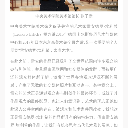
第一条
第一条
第一条
本次活动公平公正、自愿参加与退出、风险与责任自
本次活动公平公正、自愿参加与退出、风险与责任自
本次活动公平公正、自愿参加与退出、风险与责任自
中央美术学院美术馆馆长 张子康
负的原则。但活动有风险，参加者应有必要的风险意
负的原则。但活动有风险，参加者应有必要的风险意
负的原则。但活动有风险，参加者应有必要的风险意
识。
识。
识。
中央美术学院美术馆为备受关注的艺术家雷安德罗·埃利希
第二条
第二条
第二条
（Leandro Erlich）举办继2015年德国卡尔斯鲁厄艺术与媒体
参加本次活动者必须遵守中华人民共和国的相关法
参加本次活动者必须遵守中华人民共和国的相关法
参加本次活动者必须遵守中华人民共和国的相关法
中心和2017年日本东京森美术馆个展之后,又一次重要的个人
律、法规，必须遵循道德和社会公德规范，并应该具
律、法规，必须遵循道德和社会公德规范，并应该具
律、法规，必须遵循道德和社会公德规范，并应该具
展览“雷安德罗·埃利希：太虚之境”。
备以人为本、团结友爱、互相帮助和助人为乐的良好
备以人为本、团结友爱、互相帮助和助人为乐的良好
备以人为本、团结友爱、互相帮助和助人为乐的良好
在此之前，雷安的作品已经吸引了全世界范围内许多观众的
品质。
品质。
品质。
参与和体验，并且经由互联网和社交媒体的发酵，而被更广
第三条
第三条
第三条
泛的观众群体所了解，激发了世界各地观众源源不断的灵
参加本次活动人员应该是成年人（具有完全民事行为
参加本次活动人员应该是成年人（具有完全民事行为
参加本次活动人员应该是成年人（具有完全民事行为
感，产生了无数的社交媒体照片和互动参与。某种意义上，
能力的人，18周岁以上）未成年人必须在成年人的陪
能力的人，18周岁以上）未成年人必须在成年人的陪
能力的人，18周岁以上）未成年人必须在成年人的陪
雷安的艺术正是通过观众参与到创作的最终环节，成就了其
同下参观。
同下参观。
同下参观。
作品观念的最终彰显。也让人们意识到，艺术的形态正以如
第四条
第四条
第四条
快捷登录
帐号密码登录
此深入公共空间的存在，被观众和艺术家共同改变，我想这
参加活动者在此次活动期间的人身安全责任自负。鼓
参加活动者在此次活动期间的人身安全责任自负。鼓
参加活动者在此次活动期间的人身安全责任自负。鼓
正是雷安德罗·埃利希的作品所具有的独特魅力。借由雷安德
励参加者自行购买人身安全保险。活动中一旦出现事
励参加者自行购买人身安全保险。活动中一旦出现事
励参加者自行购买人身安全保险。活动中一旦出现事
罗·埃利希的作品，让我们有机会思考当代艺术及其展览，如