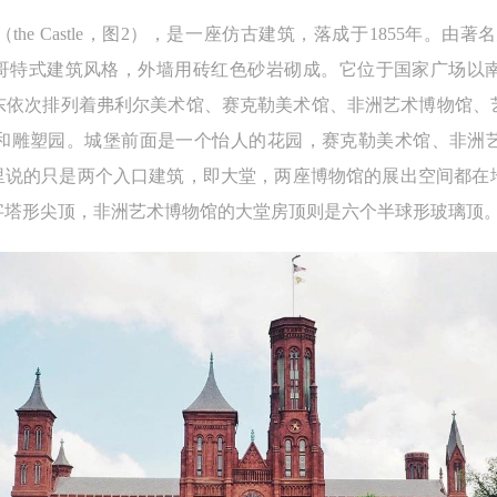
 Castle，图2），是一座仿古建筑，落成于1855年。由著名建筑师
式和哥特式建筑风格，外墙用砖红色砂岩砌成。它位于国家广场以
东依次排列着弗利尔美术馆、赛克勒美术馆、非洲艺术博物馆、
和雕塑园。城堡前面是一个怡人的花园，赛克勒美术馆、非洲
这里说的只是两个入口建筑，即大堂，两座博物馆的展出空间都在
字塔形尖顶，非洲艺术博物馆的大堂房顶则是六个半球形玻璃顶
快捷登录
帐号密码登录
中央美术学院美术馆出版授权协议书
中央美术学院美术馆出版授权协议书
中央美术学院美术馆出版授权协议书
手机号码
发送验证码
本人完全同意《中央美术学院美术馆》（以下简称“CAFAM”），愿意将本
本人完全同意《中央美术学院美术馆》（以下简称“CAFAM”），愿意将本
本人完全同意《中央美术学院美术馆》（以下简称“CAFAM”），愿意将本
参与中央美术学院美术馆公共教育部组织的公益性活动（包括美术馆会员
参与中央美术学院美术馆公共教育部组织的公益性活动（包括美术馆会员
参与中央美术学院美术馆公共教育部组织的公益性活动（包括美术馆会员
手机号码将作为您的登录账号
动）的涉及本人的图像、照片、文字、著作、活动成果（如参与工作坊创
动）的涉及本人的图像、照片、文字、著作、活动成果（如参与工作坊创
动）的涉及本人的图像、照片、文字、著作、活动成果（如参与工作坊创