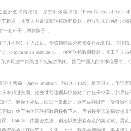
博物馆，是弗利尔美术馆（Freer Gallery of Art）和赛克勒美
馆舍在地下相通，共享人力资源和联邦政府拨款，但分别来自弗利尔
“一套班子，两块牌子”。
群中并不特别引人注目。华盛顿特区分布着各种纪念馆、博物馆
mithsonian Institution），接受联邦政府拨款，其
政府预算风波中自然也不免短暂关闭。按照中国人的官本位思维，
史密森（James Smithson，约1765-1829）是英国人，
生从未到过美国。他去世前遗嘱其巨额财产由侄子继承，如果侄
知识”。他侄子死后，经过一番曲折，这笔巨额财产（价值当时
记等物）终于由美国联邦政府接收下来。后者接受这笔捐赠是非
愿。1846年，由国会立法，创建以史密森命名的集收藏、展
目前该学会下辖的艺术、文化、历史、科学类博物馆、美术馆以及