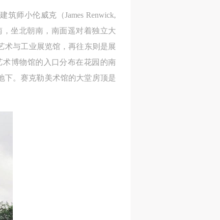
小伦威克（James Renwick,
南，坐北朝南，南面遥对着独立大
艺术与工业展览馆，再往东则是展
艺术博物馆的入口分布在花园的南
地下。赛克勒美术馆的大堂房顶是
。
人
人
人
活
活
活
作
作
作