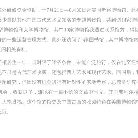
会海外研修资金资助，于7月21日—8月30日赴美国考察博物馆。
及少量以其他中国古代艺术品知名的专题博物馆，共到访14家博
型博物馆和大学博物馆。其中10家博物馆我通过联系馆方，得
分的一些运营管理方式。此外还访问了5家图书馆，其中博物馆内
查阅相关资料。
在普林斯顿居住一年，当时限于经济条件，未能广泛旅行，仅在北至
也不只是古代艺术收藏，还包括西方艺术和现代艺术。回国后，
题研究，但因没有机会进行有针对性的实地考察，总感觉研究不
机会，收获良多，难以在一篇不长的文章中写完。其中弗利尔-
库大饱眼福。这个馆的馆史及中国古画的收藏特色在美国博物馆
经历。