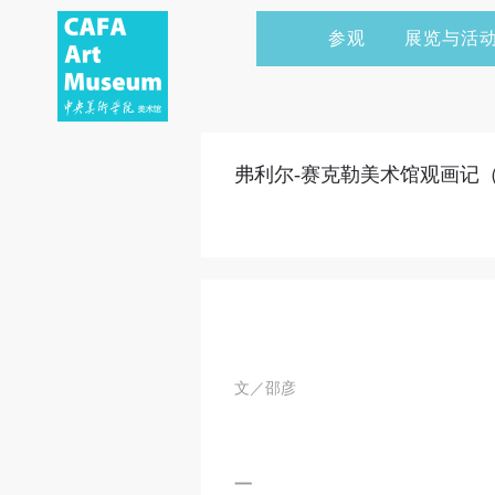
参观
展览与活
当前展览
艺术家&典藏
CAFAM 讲座
会员
展览预告
学术研究
CAFAM 课程
企业赞助
弗利尔-赛克勒美术馆观画记
展览回顾
艺术出版
CAFAM 体验
捐赠
数字美术馆
志愿者
资讯
合作伙伴
举办活动
文／邵彦
一