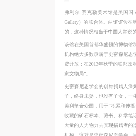
弗利尔-赛克勒美术馆是美国国立亚洲艺术
Gallery）的联合体。两馆
的，这种情况相当于中国人常说的
该馆在美国首都华盛顿的博物馆
机构绝大多数隶属于史密森尼恩学会（S
费开放；在2013年秋季的联邦
家文物局”。
史密森尼恩学会的创始捐赠人詹姆斯·
子，终身未娶，也没有子女，一
美利坚合众国，用于“积累和传播
收藏的矿石标本、藏书、科学笔
大量的人力物力去实现捐赠者的遗
机构，这就是史密森尼恩学会。