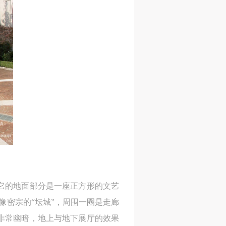
身
身
身
承
承
承
主
主
主
参
参
参
及
及
及
美
美
美
任
任
任
据
据
据
。它的地面部分是一座正方形的文艺
济
济
济
像密宗的“坛城”，周围一圈是走廊
非常幽暗，地上与地下展厅的效果