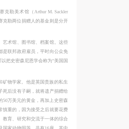
术馆（Arthur M. Sackler
和赛克勒两位捐赠人的基金则是分开
、艺术馆、图书馆、档案馆。这些
工作人员都是联邦政府雇员，平时向公众免
可以把史密森尼恩学会称为“美国国
化学家和矿物学家。他是英国贵族的私生
子死后没有子嗣，就将遗产捐赠给
的50万美元的黄金，再加上史密森
常慎重的，因为接受之后就要花费
览、教育、研究和交流于一体的综合
国家动物园等，共有16座，其中