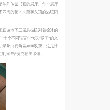
是陈列传世书画的展厅。每个展厅
进
进
进
下四周的花木扶疏和头顶的温暖阳
施
施
施
天顶直达地下三层悬挂陈列着徐冰的
活
活
活
二十个不同语言中代表“猴子”的文
，景象由视角差异而改变。这是徐
购买并捐赠给赛克勒美术馆。
人
人
人
）>
）>
）>
致
致
致
合本
合本
合本