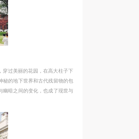
网
网
网
央
央
央
案
案
案
”规
”规
”规
”，穿过美丽的花园，在高大柱子下
风
风
风
神秘的地下世界和古代残留物的包
与幽暗之间的变化，也成了现世与
德
德
德
的
的
的