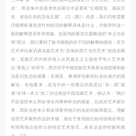
（1）、甲方为本协议中的肖像权人，自愿将自己的
（1）、甲方为本协议中的肖像权人，自愿将自己的
（1）、甲方为本协议中的肖像权人，自愿将自己的
史”，即在集中的美术作品展示中还要有“注视现实、感应历
肖像权许可乙方作符合本协议约定和法律规定的用
肖像权许可乙方作符合本协议约定和法律规定的用
肖像权许可乙方作符合本协议约定和法律规定的用
史、述说生存的文化主题”。[2]（图2）但是，我们仍然需要
途。
途。
途。
仔细辨析展览所针对的旧的解释具体是什么，才能评判这一
（2）、乙方中央美术学院美术馆是一所具有标志
（2）、乙方中央美术学院美术馆是一所具有标志
（2）、乙方中央美术学院美术馆是一所具有标志
新的解释是否有所突破。在巫鸿的展览主题概述的“本土与全
性、专业性、国际化的现代公共美术馆。中央美术学
性、专业性、国际化的现代公共美术馆。中央美术学
性、专业性、国际化的现代公共美术馆。中央美术学
球”部分，我们看到了较为细致的对于旧的解释的描述：官方
院美术馆与时代同行，努力塑造一个开放、自由、学
院美术馆与时代同行，努力塑造一个开放、自由、学
院美术馆与时代同行，努力塑造一个开放、自由、学
艺术评论家讥讽实验艺术为“没落的西方当代艺术”的拙劣模
术的空间氛围，竭诚与各单位、企业、机构、艺术家
术的空间氛围，竭诚与各单位、企业、机构、艺术家
术的空间氛围，竭诚与各单位、企业、机构、艺术家
仿；实验艺术内部亦有人从民族主义立场给予华人艺术家
和观众进行良好互动。以学院的学术研究为基础，积
和观众进行良好互动。以学院的学术研究为基础，积
和观众进行良好互动。以学院的学术研究为基础，积
以“香蕉人”的诨号；西方对于中国实验艺术具有冷战思维和政
极策划国际、国内多视角、多领域的展览、论坛及公
极策划国际、国内多视角、多领域的展览、论坛及公
极策划国际、国内多视角、多领域的展览、论坛及公
治意识形态的观看；东南亚、澳洲评论家的社会症候式的现
共教育活动，为美院师生、中外艺术家以及社会公众
共教育活动，为美院师生、中外艺术家以及社会公众
共教育活动，为美院师生、中外艺术家以及社会公众
象论。在他看来，这当中的一些看法仍然是以“东—西”或
提供一个交流、学习、展示的平台。作为一家公益性
提供一个交流、学习、展示的平台。作为一家公益性
提供一个交流、学习、展示的平台。作为一家公益性
者“全球—本土”的二分法框定中国实验艺术，他认为：“我们
单位，其开展的公共教育活动以学术性和公益性为
单位，其开展的公共教育活动以学术性和公益性为
单位，其开展的公共教育活动以学术性和公益性为
不应该把本土和全球当作两种外在的框架，以此对艺术家分
主。
主。
主。
类，而应当把本土和全球看作他们内在的经验和观点。理解
（3）、乙方为甲方拍摄中央美术学院公共教育部所
（3）、乙方为甲方拍摄中央美术学院公共教育部所
（3）、乙方为甲方拍摄中央美术学院公共教育部所
这些艺术家的作品的关键，就在于发现他们如何借助在特定
有公教活动。
有公教活动。
有公教活动。
时间和地点创作出的特定艺术形式，来表达这些经验和观
二、拍摄内容、使用形式、使用地域范围
二、拍摄内容、使用形式、使用地域范围
二、拍摄内容、使用形式、使用地域范围
点。”[3]