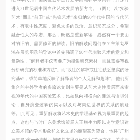
动导师、教师指导下进行，并正确的使用活动中所涉
动导师、教师指导下进行，并正确的使用活动中所涉
动导师、教师指导下进行，并正确的使用活动中所涉
进入21世纪后中国当代艺术发展的新方向。（图1）以“实验
及到的绘画工具、创作材料及配套设备、设施，若参
及到的绘画工具、创作材料及配套设备、设施，若参
及到的绘画工具、创作材料及配套设备、设施，若参
艺术”而非“前卫”或“先锋艺术”来归纳90年代中国的当代艺
与者因个人原因在使用相应绘画工具、创作材料及配
与者因个人原因在使用相应绘画工具、创作材料及配
与者因个人原因在使用相应绘画工具、创作材料及配
术，有取中性态度，避免太多的政治、意识形态成分，希望
套设备、设施造成个人受伤、伤害他人及造成相应工
套设备、设施造成个人受伤、伤害他人及造成相应工
套设备、设施造成个人受伤、伤害他人及造成相应工
融合性大的考虑。那么，既然是重新解读，必然有一个要面
具、材料、设备或设施的故障或损坏。参与活动者应
具、材料、设备或设施的故障或损坏。参与活动者应
具、材料、设备或设施的故障或损坏。参与活动者应
对的旧的、需要修正的解读。旧的解读问题何在？主策划巫
当承当相应的全部责任，并主动赔偿相应的经济损
当承当相应的全部责任，并主动赔偿相应的经济损
当承当相应的全部责任，并主动赔偿相应的经济损
鸿在展览图录的导论中首先强调了90年代实验艺术的意义和
失。活动中任何非事故当事人及美术馆将不承担人身
失。活动中任何非事故当事人及美术馆将不承担人身
失。活动中任何非事故当事人及美术馆将不承担人身
复杂性，“解释者不仅需要广为搜集研究素材，而且需要审视
事故的任何责任。
事故的任何责任。
事故的任何责任。
分析研究的标准和方法”。而“以往的解释或往往缺乏坚实的研
中央美术学院美术馆肖像权许可使用协议
中央美术学院美术馆肖像权许可使用协议
中央美术学院美术馆肖像权许可使用协议
究基础，或简单地反映了解释者的个人见解和趣味”。他们所
根据《中华人民共和国广告法》、《中华人民共和国
根据《中华人民共和国广告法》、《中华人民共和国
根据《中华人民共和国广告法》、《中华人民共和国
集合的中外学者的多篇论文则主要是从艺术史性质层面来审
民法通则》以及 最高人民法院关于贯彻执行 《中华
民法通则》以及 最高人民法院关于贯彻执行 《中华
民法通则》以及 最高人民法院关于贯彻执行 《中华
视90年代的中国实验艺术，比如纵向和横向的渊源与语境讨
人民共和国民法通则》若干问题的意见（试行）>的
人民共和国民法通则》若干问题的意见（试行）>的
人民共和国民法通则》若干问题的意见（试行）>的
论，自身演变逻辑的揭示以及对与周边世界的关系的质疑
有关规定，为明确肖像许可方（甲方）和使用方（乙
有关规定，为明确肖像许可方（甲方）和使用方（乙
有关规定，为明确肖像许可方（甲方）和使用方（乙
等。[1]可见，重新解读将艺术史的学理基础视为最重要的起
方）的权利义务关系，经双方友好协商，甲乙双方就
方）的权利义务关系，经双方友好协商，甲乙双方就
方）的权利义务关系，经双方友好协商，甲乙双方就
点。这也与当时广东美术馆策展人王璜生力图以史学意识建
带有甲方肖像的作品的使用达成如下一致协议：
带有甲方肖像的作品的使用达成如下一致协议：
带有甲方肖像的作品的使用达成如下一致协议：
立美术馆的学术形象和文化立场的愿望甚为契合，他将“广州
一、 一般约定
一、 一般约定
一、 一般约定
三年展”这一长期性计划的基本思路设定为“关怀文化、关注历