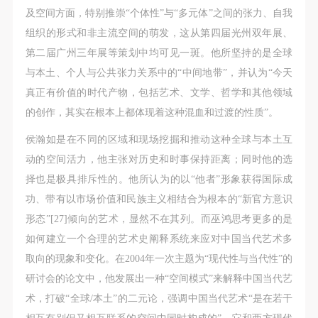
及空间方面，特别推崇“个体性”与“多元体”之间的张力、自我
组织的形式和非主流空间的萌发，这从第四届光州双年展、
第二届广州三年展等策划中均可见一斑。他所坚持的是全球
与本土、个人与公共张力关系中的“中间地带”，并认为“今天
真正有价值的时代产物，包括艺术、文学、哲学和其他领域
的创作，其实在根本上都体现着这种混血和过渡的性质”。
侯瀚如是在不同的区域和现场挖掘和推动这种全球与本土互
动的空间活力，他主张对历史和时事保持距离；同时他的选
择也是极具排斥性的。他所认为的以“他者”形象获得国际成
功、带有以市场价值和民族主义相结合为根本的“新官方意识
形态”[27]倾向的艺术，显然不在其列。而巫鸿思考更多的是
如何建立一个合理的艺术史阐释系统来应对中国当代艺术多
取向的现象和变化。在2004年一次主题为“现代性与当代性”的
研讨会的论文中，他发展出一种“空间模式”来解释中国当代艺
术，打破“全球/本土”的二元论，强调中国当代艺术“是在若干
相互有别但又相互联系的空间中同时构成的”，它和西方现代