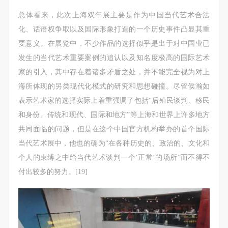
总体看来，此次上海双年展主要是作为中国当代艺术合法
化、话语权争取以及国际形象打造的一个历史事件凸显其重
要意义。在展览中，不少作品的选择似乎是出于对中国业已
发生的当代艺术重要案例的追认以及知名度极高的国际艺术
家的引入，其中存在着诸多矛盾之处，并不能完全视为对上
海所体现的另类现代化模式的研究和思想碰撞。尽管侯瀚如
表示艺术家的选择实际上着重强调了包括“后殖民谈判、移民
和身份、传统和现代、国际和地方”等上海和世界上许多地方
共同面临的问题，但是在这个中国官方机构举办的首个国际
当代艺术展中，他也的确为“在各种历史的、政治的、文化和
个人的束缚之中给当代艺术谈判一个’正常’的场所”而不得不
付出较多的努力。[19]