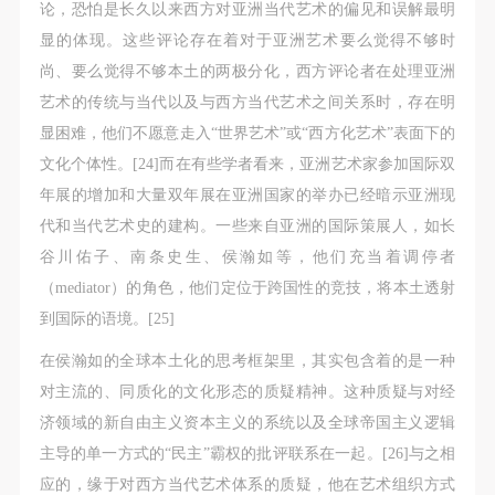
论，恐怕是长久以来西方对亚洲当代艺术的偏见和误解最明
显的体现。这些评论存在着对于亚洲艺术要么觉得不够时
尚、要么觉得不够本土的两极分化，西方评论者在处理亚洲
艺术的传统与当代以及与西方当代艺术之间关系时，存在明
显困难，他们不愿意走入“世界艺术”或“西方化艺术”表面下的
文化个体性。[24]而在有些学者看来，亚洲艺术家参加国际双
年展的增加和大量双年展在亚洲国家的举办已经暗示亚洲现
代和当代艺术史的建构。一些来自亚洲的国际策展人，如长
谷川佑子、南条史生、侯瀚如等，他们充当着调停者
（mediator）的角色，他们定位于跨国性的竞技，将本土透射
到国际的语境。[25]
在侯瀚如的全球本土化的思考框架里，其实包含着的是一种
对主流的、同质化的文化形态的质疑精神。这种质疑与对经
济领域的新自由主义资本主义的系统以及全球帝国主义逻辑
主导的单一方式的“民主”霸权的批评联系在一起。[26]与之相
应的，缘于对西方当代艺术体系的质疑，他在艺术组织方式