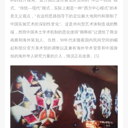
样的西方视角。皮力指出这些展览所沿用的“冲击—回应”模
式、“传统—现代”模式，实际上都是一种“西方中心模式”的本
质主义观点，“在这些思路指导下的定位极大地简约和限制了
中国实验艺术的深刻性变化”。这是外向型艺术体制造成的弊
端，然而中国本土学术机制的恶化使得“阐释权”让渡给了商业
画廊和海外策划人。当然，90年代末随着国内民间空间的崛
起和部分官方美术馆的调整以及兼有海外学术背景和中国身
份的海外华人研究力量的介入，情况正在改善。[5]