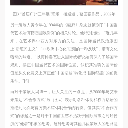
图3 “首届广州三年展”现场一楼通道，蔡国强作品，2002年
另一策展人黄专早在1994年的《画廊》杂志就策划了“中国当
代艺术如何获取国际身份”的相关讨论。他特别指出：“近几年
来，在艺术界中西方对东方的关注，是国际当代政治版图
上’后殖民主义’、’非欧洲中心化’思潮的一种反映”，带有文化
猎奇的味道。“以何种姿态进入国际或者说如何深入了解国际
规则、摆正中国当代艺术的国际位置、认识其准确的国际价
值是从文化意义上真正使’中国话题’转化成‘国际话题’的前提
条件。”[6]
而对于策展人冯博一，让人关注的一点是，从2000年与艾未
未策划“不合作方式”展（图4）表示对各种体制和权力话语的
拒绝到此次与官方美术馆体制合作的转换。但其实“不合作方
式”的缘起之一是对于中国前卫艺术活跃于国际展事之时所扮
演的“他者”形象的思考。这种思考与其他几位策展人的思路是