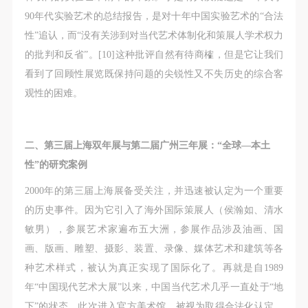
90年代实验艺术的总结报告，是对十年中国实验艺术的“合法
性”追认，而“没有关涉到对当代艺术体制化和策展人学术权力
的批判和反省”。[10]这种批评自然有待商榷，但是它让我们
看到了回顾性展览既保持问题的尖锐性又不失历史的综合客
观性的困难。
二、第三届上海双年展与第二届广州三年展：“全球—本土
性”的研究案例
2000年的第三届上海展备受关注，并迅速被认定为一个重要
的历史事件。因为它引入了海外国际策展人（侯瀚如、清水
敏男），参展艺术家遍布五大洲，参展作品涉及油画、国
画、版画、雕塑、摄影、装置、录像、媒体艺术和建筑等各
种艺术样式，被认为真正实现了国际化了。再就是自1989
年“中国现代艺术大展”以来，中国当代艺术几乎一直处于“地
下”的状态，此次进入官方美术馆，被视为取得合法化认定、