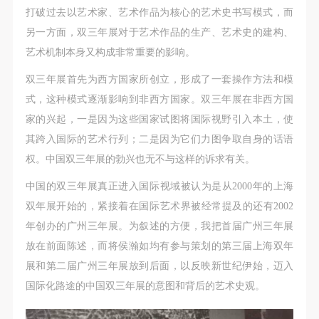
第一条
第一条
第一条
打破过去以艺术家、艺术作品为核心的艺术史书写模式，而
本次活动公平公正、自愿参加与退出、风险与责任自
本次活动公平公正、自愿参加与退出、风险与责任自
本次活动公平公正、自愿参加与退出、风险与责任自
另一方面，双三年展对于艺术作品的生产、艺术史的建构、
负的原则。但活动有风险，参加者应有必要的风险意
负的原则。但活动有风险，参加者应有必要的风险意
负的原则。但活动有风险，参加者应有必要的风险意
艺术机制本身又构成非常重要的影响。
识。
识。
识。
双三年展首先为西方国家所创立，形成了一套操作方法和模
第二条
第二条
第二条
式，这种模式逐渐影响到非西方国家。双三年展在非西方国
参加本次活动者必须遵守中华人民共和国的相关法
参加本次活动者必须遵守中华人民共和国的相关法
参加本次活动者必须遵守中华人民共和国的相关法
家的兴起，一是因为这些国家试图将国际视野引入本土，使
律、法规，必须遵循道德和社会公德规范，并应该具
律、法规，必须遵循道德和社会公德规范，并应该具
律、法规，必须遵循道德和社会公德规范，并应该具
其跨入国际的艺术行列；二是因为它们力图争取自身的话语
备以人为本、团结友爱、互相帮助和助人为乐的良好
备以人为本、团结友爱、互相帮助和助人为乐的良好
备以人为本、团结友爱、互相帮助和助人为乐的良好
权。中国双三年展的勃兴也无不与这样的诉求有关。
品质。
品质。
品质。
第三条
第三条
第三条
中国的双三年展真正进入国际视域被认为是从2000年的上海
参加本次活动人员应该是成年人（具有完全民事行为
参加本次活动人员应该是成年人（具有完全民事行为
参加本次活动人员应该是成年人（具有完全民事行为
双年展开始的，紧接着在国际艺术界被经常提及的还有2002
能力的人，18周岁以上）未成年人必须在成年人的陪
能力的人，18周岁以上）未成年人必须在成年人的陪
能力的人，18周岁以上）未成年人必须在成年人的陪
年创办的广州三年展。为叙述的方便，我把首届广州三年展
同下参观。
同下参观。
同下参观。
放在前面陈述，而将侯瀚如均有参与策划的第三届上海双年
第四条
第四条
第四条
展和第二届广州三年展放到后面，以反映新世纪伊始，迈入
参加活动者在此次活动期间的人身安全责任自负。鼓
参加活动者在此次活动期间的人身安全责任自负。鼓
参加活动者在此次活动期间的人身安全责任自负。鼓
国际化路途的中国双三年展的意图和背后的艺术史观。
励参加者自行购买人身安全保险。活动中一旦出现事
励参加者自行购买人身安全保险。活动中一旦出现事
励参加者自行购买人身安全保险。活动中一旦出现事