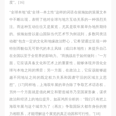
度”。[16]
“全球本地”或“全球—本土性”这样的词语在侯瀚如的策展文本
中不断出现，表明了他对全球与地方互动关系的一种强烈关
注。而这种互动往往又是展览，尤其是双年展举办地所期待
的。侯瀚如曾以釜山国际当代艺术节为例说到，多数同类活
动都“包含一定的文化和地缘政治野心，它希望通过呈现一种
特别而貌似无可替代的本土风味（或曰本地性）来提升自己
在全国以至于全世界的影响力。”而挑战在于如何做到：“一方
面，它应该具备文化和艺术上的重要性，能够体现并强化全
球与本地之间的博弈；另一方面，在政治上，它应该能够超
越不同地址之间的既定权力关系和因袭守旧的区域主义思
想”。[17]同样地，上海双年展的举办除了争取艺术话语权，
另外一个方面就是借此树立和塑造城市乃至国家形象，谋求
政治和经济上的地位提升。如巫鸿所分析的：“我们只有把上
海双年展与这个城市为了（再次）争取国际大都市身份的努
力相联系，才能理解这个展览的真正动因和可行性。”[18]