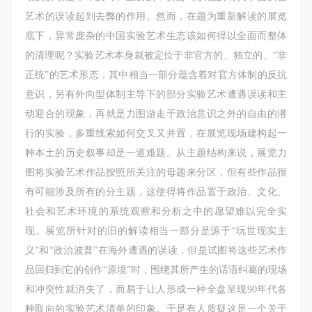
艺术的误读起到去弊的作用。然而，在题为重新解读的展览
底下，异常庞杂的中国实验艺术生态该如何得以全面而整体
的清理呢？实验艺术本身就被定位于非官方的、独立的、“非
正统”的艺术形态，其中相当一部分蕴含着对官方体制的反抗
意识，另有外向型体制主导下的部分实验艺术遭遇误读和主
动迎合的现象，再就是力图游走于政治意识之外的自由的潜
行的实验，多重线索如何交叉又并置，在展览现场建构起一
种本土的历史叙事却是一道难题。从主题结构来说，展览力
图将实验艺术作品按照所关注的母题来分区，但有些作品很
有可能涉及所有的分主题，这使得将作品置于政治、文化、
社会和艺术环境的系统观察和分析之中的愿望难以完全实
现。展览所针对的旧的解读相当一部分是源于“玩世现实主
义”和“政治波普”在海外遭遇的误读，但是试图将这些艺术作
品回归到它的创作“原境”时，围绕其所产生的话语纠葛的现场
和冲突性就消失了，而易于让人形成一种全盘呈现90年代各
种取向的实验艺术清单的印象。于是有人质疑这是一个关于