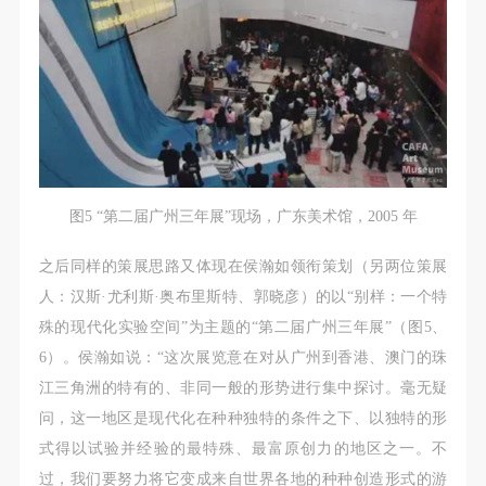
图5 “第二届广州三年展”现场，广东美术馆，2005 年
之后同样的策展思路又体现在侯瀚如领衔策划（另两位策展
人：汉斯·尤利斯·奥布里斯特、郭晓彦）的以“别样：一个特
殊的现代化实验空间”为主题的“第二届广州三年展”（图5、
6）。侯瀚如说：“这次展览意在对从广州到香港、澳门的珠
江三角洲的特有的、非同一般的形势进行集中探讨。毫无疑
问，这一地区是现代化在种种独特的条件之下、以独特的形
式得以试验并经验的最特殊、最富原创力的地区之一。不
过，我们要努力将它变成来自世界各地的种种创造形式的游