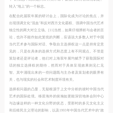
转入“地上”的一个标志。
在配合此届双年展的研讨会上，国际化成为讨论的焦点，并
出现强调文化“混血”和反对西方文化霸权、强调中国当代艺术
独立性的两大对立立场。[11]当然，如果仔细辨析与会者的言
论，也许不能作如此笼统的判断，应该说大多数人对于中国
当代艺术参与国际对话、争取自主选择权这一点是持肯定意
见的，只是在具体的选择方式和态度上有不同观点。不管是
策划者还是评论者，他们对上海双年展均赋予了获取国际对
话的独立选择权的期待，然而对于具体呈现效果则见仁见
智。其中涌现出来的一些问题既与主办者及策划者的眼界有
关，也与现实的社会和艺术制度环境有关。
选择权问题的凸显，无疑根源于上文中分析的彼时中国当代
艺术的国际处境。移居海外的侯瀚如更能深切地体会到中心
与边缘这样的一种文化分野的状态，受那时的多元文化主义
和后殖民主义理论的影响，以及1993年中国当代艺术中的“政