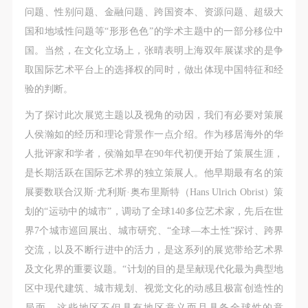
问题、性别问题、金融问题、跨国资本、资源问题、超级大
国和地域性问题等“形形色色”的学术主题中的一部分移位中
国。当然，在文化立场上，张晴表明上海双年展谋求的是争
取国际艺术平台上的选择权的同时，做出体现中国特征和经
验的判断。
为了探讨此次展览主题以及视角的动因，我们有必要对策展
人侯瀚如的经历和理论背景作一点介绍。作为移居海外的华
人批评家和学者，侯瀚如早在90年代初便开始了策展生涯，
是长期活跃在国际艺术界的独立策展人。他早期最有名的策
展要数联合汉斯·尤利斯·奥布里斯特（Hans Ulrich Obrist）策
快捷登录
帐号密码登录
划的“运动中的城市”，调动了全球140多位艺术家，先后在世
界7个城市巡回展出、城市研究、“全球—本土性”探讨、跨界
交流，以及不断行进中的活力，是这系列的展览带给艺术界
发送验证码
及文化界的重要议题。“计划的目的是呈献现代化最为典型地
手机号码
手机号码将作为您的登录账号
区中现代建筑、城市规划、视觉文化的动感且极富创造性的
局面。这些地区不但具有地区意义而且具备全球性的意