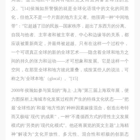
义。”[14]侯瀚如所警惕的就是全球化语境中的文化的同质
验证码
化，但他又不是一个片面的地方主义者。他强调一种“中间地
带”：“它超越了旧的民族—国家秩序，超出了东西方的分离。
登录
自我与他者、主宰者和被主宰者、中心和边缘等的关系，都
应该被重新商定，并最终被超越。只有在这样一个过程中，
可使用雅昌艺术网会员账户登录
一个可谓真正全球的新的全球艺术——隐含着全球和地方之
间的持久的张力和运动——才可想象和发展。它是这样一个
空间，在那里全球和地方彼此重叠，或按某些人的说法，可
称之为’全球本地’（glocal）。”[15]
2000年侯瀚如参与策划的“海上·上海”第三届上海双年展，便
力图探析上海城市化发展过程所产生的特殊文化状态——“把
最’全球性的’和最’地方性的’种种因素嫁接混合，创造出奇特
而又极端’现代’的成果”，一种“不遵循西方式的理性主义发展
模式的‘另类的’现代化模式”。他还将展览的英文主题“上海精
神”解读为“文化开放性、多元性、混合性和积极的创新态