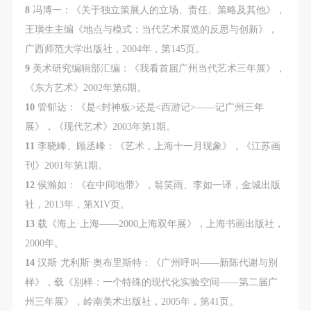
8
冯博一：《关于独立策展人的立场、责任、策略及其他》，
王璜生主编《地点与模式：当代艺术展览的反思与创新》，
广西师范大学出版社，2004年，第145页。
9
美术研究编辑部汇编：《我看首届广州当代艺术三年展》，
《东方艺术》2002年第6期。
10
管郁达：《是<封神板>还是<西游记>——记广州三年
展》，《现代艺术》2003年第1期。
11
李晓峰、顾丞峰：《艺术，上海十一月现象》，《江苏画
刊》2001年第1期。
12
侯瀚如：《在中间地带》，翁笑雨、李如一译，金城出版
社，2013年，第XIV页。
13
载《海上·上海——2000上海双年展》，上海书画出版社，
2000年。
14
汉斯·尤利斯·奥布里斯特：《广州呼叫——新陈代谢与别
样》，载《别样：一个特殊的现代化实验空间——第二届广
州三年展》，岭南美术出版社，2005年，第41页。