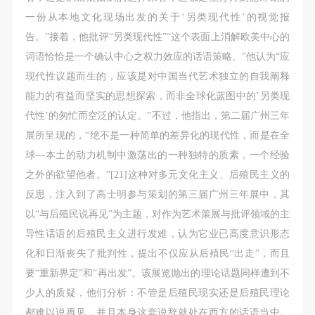
一份从本地文化现场出发的关于‘另类现代性’的视觉报
告。”接着，他批评“另类现代性”“这个表面上消解欧美中心的
词语恰恰是一个确认中心之权力效应的话语策略。”他认为“应
现代性议题而生的，应该是对中国当代艺术独立的自我阐释
能力的有益而坚实的思想探索，而非全球化蓝图中的’另类现
代性’的匆忙而空泛的认定。”不过，他指出，第二届广州三年
展所呈现的，“绝不是一种简单的差异化的现代性，而是在全
球—本土的动力机制中激荡出的一种独特的质素，一个经验
之外的欲望他者。”[21]这种对多元文化主义、后殖民主义的
反思，注入到了高士明参与策划的第三届广州三年展中，其
以“与后殖民说再见”为主题，对作为艺术策展与批评领域的主
导性话语的后殖民主义进行发难，认为它业已高度意识形态
化和日渐丧失了批判性，提出不仅应从后殖民“出走”，而且
要“重新界定”和“再出发”。该展览抛出的理论话题同样遭到不
少人的质疑，他们分析：不管是后殖民现实还是后殖民理论
都难以说再见，并且本身这套说辞就处在西方的话语当中。