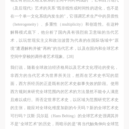
（及后现代）艺术的关系“既非线性或时间性的进化，也不是
在一个单一文化系统内发生的”，它强调艺术生产中的异质性
（heterogeneity）、多重性（multiplicity）和创造性。在这种
解释模式底下，他分析了国内具有强烈前卫意味的当代艺
术，以玩世现实主义和政治波普为代表的在国际场域中“原
境”遭遇解构并被“再构”的当代艺术，以及在国内和全球艺术
空间中穿梭的调停者艺术现象。[28]
我们说，随着全球政治经济格局以及艺术文化理论的变化，
非西方的当代艺术为世界所关注，然而在艺术史书写的层
面，西方所经历的正是既有的艺术史叙事失效的阶段。使用
西方规则来研究全球范围内的艺术的方法显然不能令人满意
且难以成行。而否定世界艺术史，以区域为范围研究艺术史
的主张，能应对全球化维度加剧的今天吗？新的全球艺术史
可行吗？汉斯·贝尔廷（Hans Belting）的全球艺术史强调其并
不是“全球艺术”的历史，而暗示的是“将当代触角伸向全球范