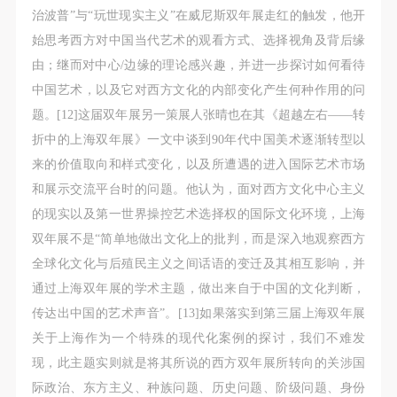
治波普”与“玩世现实主义”在威尼斯双年展走红的触发，他开
始思考西方对中国当代艺术的观看方式、选择视角及背后缘
由；继而对中心/边缘的理论感兴趣，并进一步探讨如何看待
中国艺术，以及它对西方文化的内部变化产生何种作用的问
题。[12]这届双年展另一策展人张晴也在其《超越左右——转
折中的上海双年展》一文中谈到90年代中国美术逐渐转型以
来的价值取向和样式变化，以及所遭遇的进入国际艺术市场
和展示交流平台时的问题。他认为，面对西方文化中心主义
的现实以及第一世界操控艺术选择权的国际文化环境，上海
双年展不是“简单地做出文化上的批判，而是深入地观察西方
全球化文化与后殖民主义之间话语的变迁及其相互影响，并
通过上海双年展的学术主题，做出来自于中国的文化判断，
传达出中国的艺术声音”。[13]如果落实到第三届上海双年展
关于上海作为一个特殊的现代化案例的探讨，我们不难发
现，此主题实则就是将其所说的西方双年展所转向的关涉国
际政治、东方主义、种族问题、历史问题、阶级问题、身份