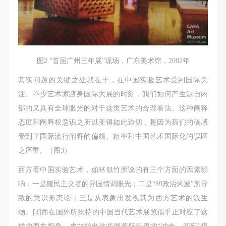
附则
附则
附则
（1）、本协议未尽事宜，经双方友好协商后可作为
（1）、本协议未尽事宜，经双方友好协商后可作为
（1）、本协议未尽事宜，经双方友好协商后可作为
本协议的补充协议，并不得违反相关法律法规规定。
本协议的补充协议，并不得违反相关法律法规规定。
本协议的补充协议，并不得违反相关法律法规规定。
（2）、本协议自甲乙双方签字（盖章）、勾选之日
（2）、本协议自甲乙双方签字（盖章）、勾选之日
（2）、本协议自甲乙双方签字（盖章）、勾选之日
起生效。
起生效。
起生效。
图2 “首届广州三年展”现场，广东美术馆，2002年
（3）、本协议包括纸质档和电子档，纸质档—式二
（3）、本协议包括纸质档和电子档，纸质档—式二
（3）、本协议包括纸质档和电子档，纸质档—式二
其实问题的关键之处就在于，在中国实验艺术受到国际关
份，甲乙双方各执一份，均具有同等法律效力。
份，甲乙双方各执一份，均具有同等法律效力。
份，甲乙双方各执一份，均具有同等法律效力。
注、不少艺术家跻身国际大展的时刻，我们如何产生源自内
活动参与者意味着接受并承担本协议的全部义务，未
活动参与者意味着接受并承担本协议的全部义务，未
活动参与者意味着接受并承担本协议的全部义务，未
部的又具有全球眼光的对于这类艺术的合理看法。这种阐释
同意者意味着放弃参加此次活动的权利。凡参加这次
同意者意味着放弃参加此次活动的权利。凡参加这次
同意者意味着放弃参加此次活动的权利。凡参加这次
态度和阐释权意识之所以变得如此迫切，是因为我们的确感
活动前，必须事先与自己的家属沟通，取得家属同
活动前，必须事先与自己的家属沟通，取得家属同
活动前，必须事先与自己的家属沟通，取得家属同
受到了国际流行阐释的偏颇、粗率和中国艺术国际化的误区
意，同时知晓并同意本免责声明。参加者签名/勾选
意，同时知晓并同意本免责声明。参加者签名/勾选
意，同时知晓并同意本免责声明。参加者签名/勾选
之严重。（图3）
后，视作其家属也已知晓并同意。
后，视作其家属也已知晓并同意。
后，视作其家属也已知晓并同意。
西方看中国实验艺术，如林似竹所说的有三个方面的因素影
我已认真阅读上述条款，并且同意。
我已认真阅读上述条款，并且同意。
我已认真阅读上述条款，并且同意。
响：一是殖民主义者的异国情调眼光；二是“89政治风波”所导
致的意识形态论；三是从表象出发视其为西方艺术的派生
物。[4]而在国外所操持的中国当代艺术展览似乎正对应了这