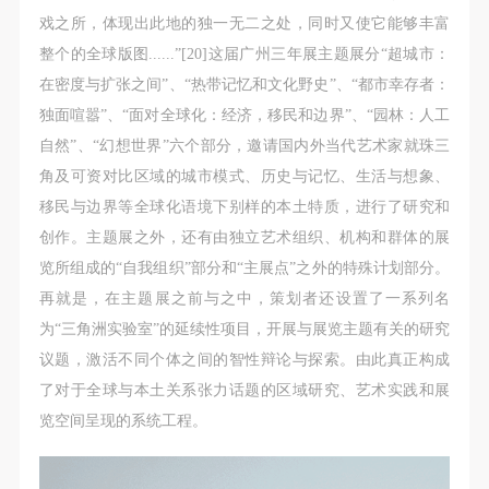
戏之所，体现出此地的独一无二之处，同时又使它能够丰富
整个的全球版图......”[20]这届广州三年展主题展分“超城市：
在密度与扩张之间”、“热带记忆和文化野史”、“都市幸存者：
独面喧嚣”、“面对全球化：经济，移民和边界”、“园林：人工
自然”、“幻想世界”六个部分，邀请国内外当代艺术家就珠三
角及可资对比区域的城市模式、历史与记忆、生活与想象、
移民与边界等全球化语境下别样的本土特质，进行了研究和
创作。主题展之外，还有由独立艺术组织、机构和群体的展
览所组成的“自我组织”部分和“主展点”之外的特殊计划部分。
再就是，在主题展之前与之中，策划者还设置了一系列名
为“三角洲实验室”的延续性项目，开展与展览主题有关的研究
议题，激活不同个体之间的智性辩论与探索。由此真正构成
了对于全球与本土关系张力话题的区域研究、艺术实践和展
览空间呈现的系统工程。