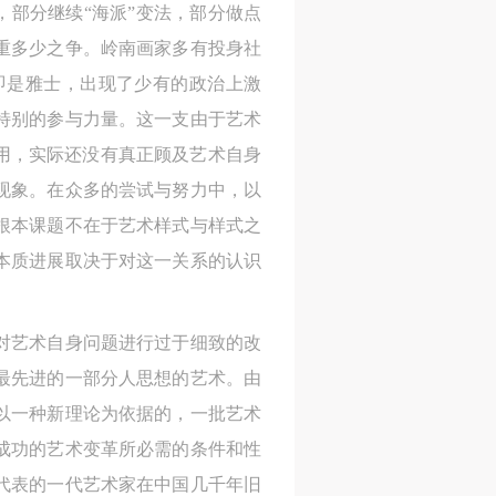
，部分继续“海派”变法，部分做点
重多少之争。岭南画家多有投身社
即是雅士，出现了少有的政治上激
德
德
德
特别的参与力量。这一支由于艺术
的
的
的
用，实际还没有真正顾及艺术自身
现象。在众多的尝试与努力中，以
根本课题不在于艺术样式与样式之
本质进展取决于对这一关系的认识
身
身
身
对艺术自身问题进行过于细致的改
承
承
承
最先进的一部分人思想的艺术。由
主
主
主
以一种新理论为依据的，一批艺术
参
参
参
成功的艺术变革所必需的条件和性
代表的一代艺术家在中国几千年旧