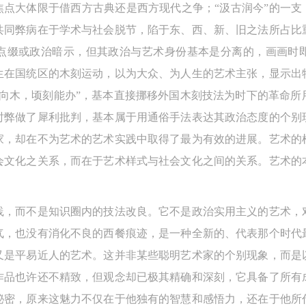
焦点大体限于借西方古典还是西方现代之争；“汲古润今”的一支
险，参加者应有必要的风险意识。
险，参加者应有必要的风险意识。
险，参加者应有必要的风险意识。
共同弊病在于学术与社会脱节，陷于东、西、新、旧之法所占比
第二条
第二条
第二条
点缀或政治暗示，但其政治与艺术身份基本是分离的，画画时
参加本次活动者必须遵守中华人民共和国的相关法律、法规，必须遵循道
参加本次活动者必须遵守中华人民共和国的相关法律、法规，必须遵循道
参加本次活动者必须遵守中华人民共和国的相关法律、法规，必须遵循道
生在国统区的木刻运动，以为大众、为人生的艺术主张，显示出
和社会公德规范，并应该具备以人为本、团结友爱、互相帮助和助人为乐
和社会公德规范，并应该具备以人为本、团结友爱、互相帮助和助人为乐
和社会公德规范，并应该具备以人为本、团结友爱、互相帮助和助人为乐
刀向木，顷刻能办”，基本直接挪移外国木刻技法为时下的革命所
良好品质。
良好品质。
良好品质。
时弊做了犀利批判，基本属于用通俗手法表达其政治态度的个别
第三条
第三条
第三条
家，却在不为艺术的艺术实践中取得了最为有效的进展。艺术的
参加本次活动人员应该是成年人（具有完全民事行为能力的人，18周岁以
参加本次活动人员应该是成年人（具有完全民事行为能力的人，18周岁以
参加本次活动人员应该是成年人（具有完全民事行为能力的人，18周岁以
会文化之关系，而在于艺术样式与社会文化之间的关系。艺术的
上）未成年人必须在成年人的陪同下参观。
上）未成年人必须在成年人的陪同下参观。
上）未成年人必须在成年人的陪同下参观。
第四条
第四条
第四条
参加活动者在此次活动期间的人身安全责任自负。鼓励参加者自行购买人
参加活动者在此次活动期间的人身安全责任自负。鼓励参加者自行购买人
参加活动者在此次活动期间的人身安全责任自负。鼓励参加者自行购买人
践，而不是知识圈内的技法改良。它不是政治实用主义的艺术，
安全保险。活动中一旦出现事故，活动中任何非事故当事人及美术馆将不
安全保险。活动中一旦出现事故，活动中任何非事故当事人及美术馆将不
安全保险。活动中一旦出现事故，活动中任何非事故当事人及美术馆将不
气，也没有消化不良的西餐痕迹，是一种全新的、代表那个时代
担人身事故的任何责任，但有互相援助的义务。参加活动的成员应当积极
担人身事故的任何责任，但有互相援助的义务。参加活动的成员应当积极
担人身事故的任何责任，但有互相援助的义务。参加活动的成员应当积极
又是平易近人的艺术。这并非某些聪明艺术家的个别现象，而是
动的组织实施救援工作，但对事故本身不承担任何法律责任和经济责任。
动的组织实施救援工作，但对事故本身不承担任何法律责任和经济责任。
动的组织实施救援工作，但对事故本身不承担任何法律责任和经济责任。
作品也许还不精致，但观念却已极其精确和深刻，它具备了所有
加本次活动者的人身安全不负有民事及相关连带责任。
加本次活动者的人身安全不负有民事及相关连带责任。
加本次活动者的人身安全不负有民事及相关连带责任。
秘密，原来这魅力不仅在于他独有的智慧和感悟力，还在于他所