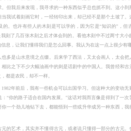
求。但我后来发现，我寻求的一种东西似乎总也抓不到。这小到
但当我试着刻画它时，一经转印出来，却已经不是那个土坡了。
及的。也许有些人的木刻是可以学的，因为它是“知识的”，但
这是我刻了几百张木刻之后才体会到的。看他木刻中不过两寸大
的信息，让我们懂得我们是怎么回事。我认为在这一点上很少有
人也多是山水意境之点缀。后来学了西法，又太会画人，太会把
，相比之下不少大幅油画中的则是话剧中的中国人。我曾经和古
之，都是农民，却不一样。
。1982年前后，我有一些机会可以出国学习。但这种大的变动
说：“你的路子适合在国内发展。”这话对我而言像是得到了一次
要你一个劲儿地钻下去，都能悟到一些或升华成另一种东西，我
古元的艺术，其实并不懂得古元，或者说只懂得一部分的古元。