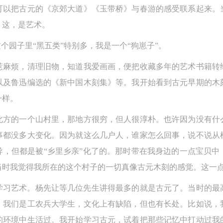
可以把古元的《京郊大道》《玉带桥》与春游的感受联系起来。
。这，是艺术。
个园子里“黑五类”特别多，我是一个“狗崽子”。
惹麻烦，清理旧物，知道我爱画画，便把收藏多年的艺术书籍转
以及鲁迅编选的《新中国木刻集》等。我开始看到古元早期的木
一样。
北方的一个山村里，那地方很穷，但人很淳朴。也许因为没有什
事都没多大变化。因为就这么几户人，谁家怎么回事，说不说从
导，但都是被“乡里乡亲”化了的。那时带在我身边的一点宝贝中
当时我觉得我所在的这个村子的一切真像古元木刻的感觉。这一
始学习艺术。杨先让等几位先生讲得最多的就是古元了。当时的
。我们是工农兵大学生，文化上有缺陷，但也有长处。比如说，
的环境中生活过。我开始学习古元，试着把那些记忆中打动过我