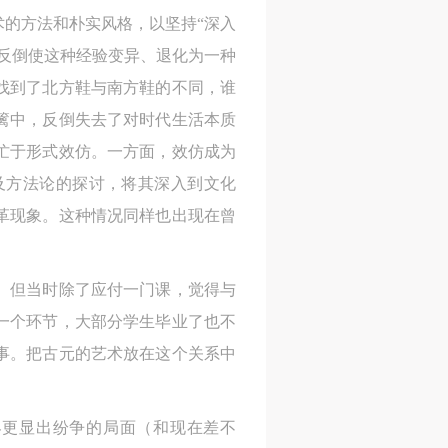
的方法和朴实风格，以坚持“深入
反倒使这种经验变异、退化为一种
找到了北方鞋与南方鞋的不同，谁
篱中，反倒失去了对时代生活本质
人
人
人
忙于形式效仿。一方面，效仿成为
活
活
活
及方法论的探讨，将其深入到文化
作
作
作
革现象。这种情况同样也出现在曾
网
网
网
央
央
央
。但当时除了应付一门课，觉得与
案
案
案
一个环节，大部分学生毕业了也不
”规
”规
”规
事。把古元的艺术放在这个关系中
界更显出纷争的局面（和现在差不
风
风
风