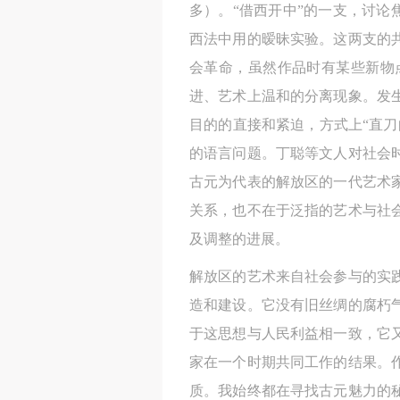
多）。“借西开中”的一支，讨论
西法中用的暧昧实验。这两支的
会革命，虽然作品时有某些新物
进、艺术上温和的分离现象。发
目的的直接和紧迫，方式上“直
的语言问题。丁聪等文人对社会
古元为代表的解放区的一代艺术
关系，也不在于泛指的艺术与社
及调整的进展。
解放区的艺术来自社会参与的实
造和建设。它没有旧丝绸的腐朽
于这思想与人民利益相一致，它
家在一个时期共同工作的结果。
质。我始终都在寻找古元魅力的