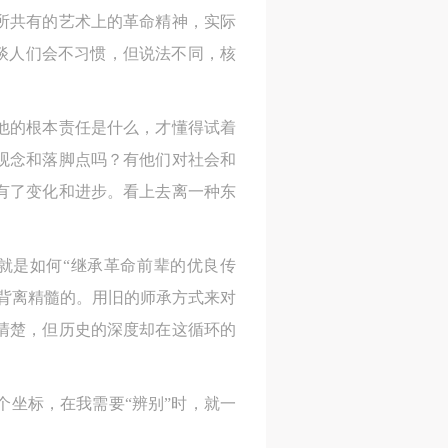
所共有的艺术上的革命精神，实际
及
及
及
起谈人们会不习惯，但说法不同，核
美
美
美
任
任
任
据
据
据
他的根本责任是什么，才懂得试着
济
济
济
观念和落脚点吗？有他们对社会和
有了变化和进步。看上去离一种东
进
进
进
就是如何“继承革命前辈的优良传
背离精髓的。用旧的师承方式来对
施
施
施
清楚，但历史的深度却在这循环的
活
活
活
坐标，在我需要“辨别”时，就一