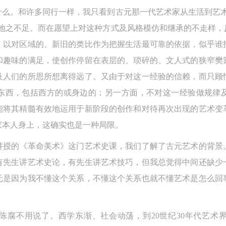
什么。和许多同行一样，我只看到古元那一代艺术家从生活到艺术
境地之不足。而在愿望上对这种方式及风格模仿和继承的不走样，
快捷登录
帐号密码登录
，以对区域的、新旧的类比作为把握生活最可靠的依据，似乎谁
中央美术学院美术馆出版授权协议书
中央美术学院美术馆出版授权协议书
中央美术学院美术馆出版授权协议书
和趣味的满足，使创作停留在表层的、琐碎的、文人式的狭窄樊
手机号码
发送验证码
本人完全同意《中央美术学院美术馆》（以下简称“CAFAM”），愿意将本
本人完全同意《中央美术学院美术馆》（以下简称“CAFAM”），愿意将本
本人完全同意《中央美术学院美术馆》（以下简称“CAFAM”），愿意将本
及人们的所思所想离得远了。又由于对这一经验的信赖，而只顾
参与中央美术学院美术馆公共教育部组织的公益性活动（包括美术馆会员
参与中央美术学院美术馆公共教育部组织的公益性活动（包括美术馆会员
参与中央美术学院美术馆公共教育部组织的公益性活动（包括美术馆会员
手机号码将作为您的登录账号
东西，包括西方的或身边的；另一方面，不对这一经验做规律
动）的涉及本人的图像、照片、文字、著作、活动成果（如参与工作坊创
动）的涉及本人的图像、照片、文字、著作、活动成果（如参与工作坊创
动）的涉及本人的图像、照片、文字、著作、活动成果（如参与工作坊创
能将其精髓有效地运用于新阶段的创作和对待再次出现的艺术变
验证码
的作品）提交中央美术学院用作发表、出版。中央美术学院可以以电子、
的作品）提交中央美术学院用作发表、出版。中央美术学院可以以电子、
的作品）提交中央美术学院用作发表、出版。中央美术学院可以以电子、
家本人身上，这确实也是一种局限。
络及其它数字媒体形式公开出版，并同意编入《中国知识资源总库》《中
络及其它数字媒体形式公开出版，并同意编入《中国知识资源总库》《中
络及其它数字媒体形式公开出版，并同意编入《中国知识资源总库》《中
讲授的《革命美术》这门艺术史课，我们了解了古元艺术的背景
美术学院资料库》《中央美术学院美术馆资料库》等相关资料、文献、档
美术学院资料库》《中央美术学院美术馆资料库》等相关资料、文献、档
美术学院资料库》《中央美术学院美术馆资料库》等相关资料、文献、档
登录
有先生讲艺术史论，有先生讲艺术技巧，但我总觉得中间还缺少
机构和平台，在中央美术学院中使用和在互联网上传播，同意按相关“章程
机构和平台，在中央美术学院中使用和在互联网上传播，同意按相关“章程
机构和平台，在中央美术学院中使用和在互联网上传播，同意按相关“章程
元是因为我不懂这个关系，不懂这个关系也就不懂艺术是怎么回
可使用雅昌艺术网会员账户登录
定享受相关权益。
定享受相关权益。
定享受相关权益。
中央美术学院美术馆活动安全免责协议书
中央美术学院美术馆活动安全免责协议书
中央美术学院美术馆活动安全免责协议书
第一条
第一条
第一条
陈腐不用说了。西学东渐、社会动荡，到20世纪30年代艺术
本次活动公平公正、自愿参加与退出、风险与责任自负的原则。但活动有
本次活动公平公正、自愿参加与退出、风险与责任自负的原则。但活动有
本次活动公平公正、自愿参加与退出、风险与责任自负的原则。但活动有