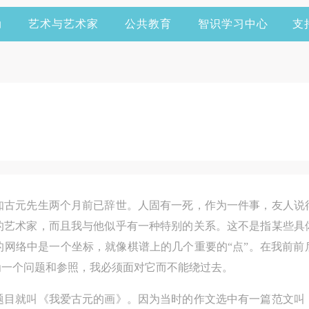
动
艺术与艺术家
公共教育
智识学习中心
支
知古元先生两个月前已辞世。人固有一死，作为一件事，友人说
的艺术家，而且我与他似乎有一种特别的关系。这不是指某些具
的网络中是一个坐标，就像棋谱上的几个重要的“点”。在我前前
为一个问题和参照，我必须面对它而不能绕过去。
题目就叫《我爱古元的画》。因为当时的作文选中有一篇范文叫