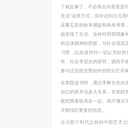
了就足够了，不必再去问里面是
生活”这类方式，弥补达到古元
采事忘意的标本捕捉和风俗考查
就发现了生活。这种对局部现象
和总体精神的把握，与社会现实
习惯，以此道对付一切认为好的
学、社会学层次的研究，因而不
参与过这批优秀创作的部分艺术
在美院读书时，通过李树生先生
自己的画并没多大关系，在美院
能把两者联系在一起。我不懂古
才能找到更多的信息。
古元那个时代之前的中国艺术之