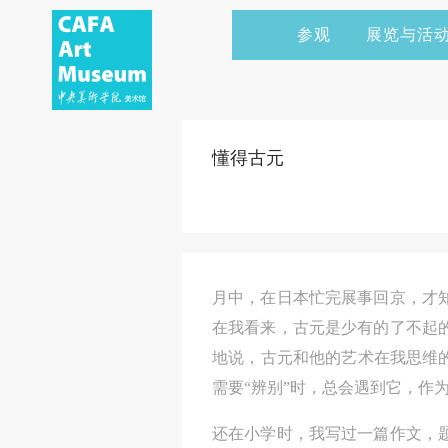
参观
展览与活
当前展览
艺术家&典藏
CAFAM 讲座
会员
展览预告
学术研究
CAFAM 课程
企业赞助
懂得古元
展览回顾
艺术出版
CAFAM 体验
捐赠
数字美术馆
志愿者
资讯
合作伙伴
月中，在日本忙完展事回京，才
举办活动
在我看来，古元是少有的了不起
地说，古元和他的艺术在我思维
需要“辨别”时，总会遇到它，作
还在小学时，我写过一篇作文，