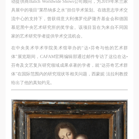
第一条
第一条
第一条
动提供商Balich Worldwide Shows公司顾问，为2019年米兰家
本次活动公平公正、自愿参加与退出、风险与责任自
本次活动公平公正、自愿参加与退出、风险与责任自
本次活动公平公正、自愿参加与退出、风险与责任自
具展中的项目“莱昂纳多之水”担任学术策划。在德意志学术交
负的原则。但活动有风险，参加者应有必要的风险意
负的原则。但活动有风险，参加者应有必要的风险意
负的原则。但活动有风险，参加者应有必要的风险意
流中心的支持下，曾获得意大利佛罗伦萨隆齐基金会和德国
识。
识。
识。
慕尼黑中央艺术研究所的奖学金。该项目旨在为来自不同国
第二条
第二条
第二条
家的艺术研究学者提供学术交流机会。
参加本次活动者必须遵守中华人民共和国的相关法
参加本次活动者必须遵守中华人民共和国的相关法
参加本次活动者必须遵守中华人民共和国的相关法
在中央美术学术学院美术馆举办的“达•芬奇与他的艺术群
律、法规，必须遵循道德和社会公德规范，并应该具
律、法规，必须遵循道德和社会公德规范，并应该具
律、法规，必须遵循道德和社会公德规范，并应该具
体”展览期间，CAFAM官网编辑部通过邮件专访了这位在达•
备以人为本、团结友爱、互相帮助和助人为乐的良好
备以人为本、团结友爱、互相帮助和助人为乐的良好
备以人为本、团结友爱、互相帮助和助人为乐的良好
芬奇及文艺复兴研究领域成果卓著的学者，就“达芬奇艺术群
品质。
品质。
品质。
体”在国际范围内的研究现状等相关问题，西蒙妮·法拉利教授
第三条
第三条
第三条
给出了他的真知灼见。
参加本次活动人员应该是成年人（具有完全民事行为
参加本次活动人员应该是成年人（具有完全民事行为
参加本次活动人员应该是成年人（具有完全民事行为
能力的人，18周岁以上）未成年人必须在成年人的陪
能力的人，18周岁以上）未成年人必须在成年人的陪
能力的人，18周岁以上）未成年人必须在成年人的陪
同下参观。
同下参观。
同下参观。
第四条
第四条
第四条
参加活动者在此次活动期间的人身安全责任自负。鼓
参加活动者在此次活动期间的人身安全责任自负。鼓
参加活动者在此次活动期间的人身安全责任自负。鼓
励参加者自行购买人身安全保险。活动中一旦出现事
励参加者自行购买人身安全保险。活动中一旦出现事
励参加者自行购买人身安全保险。活动中一旦出现事