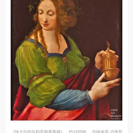
《抹大拉的马利亚和香膏罐》，约1525年 ，伯纳迪诺·卢伊尼