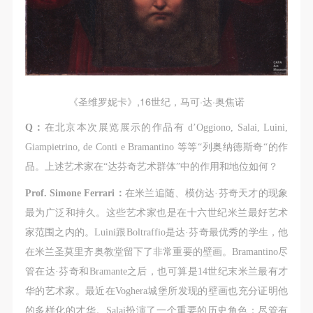
《圣维罗妮卡》,16世纪，马可·达·奥焦诺
Q：
在北京本次展览展示的作品有 d’Oggiono, Salai, Luini,
Giampietrino, de Conti e Bramantino 等等“列奥纳德斯奇“的作
品。上述艺术家在“达芬奇艺术群体”中的作用和地位如何？
Prof. Simone Ferrari：
在米兰追随、模仿达·芬奇天才的现象
最为广泛和持久。这些艺术家也是在十六世纪米兰最好艺术
家范围之内的。Luini跟Boltraffio是达·芬奇最优秀的学生，他
在米兰圣莫里齐奥教堂留下了非常重要的壁画。Bramantino尽
管在达·芬奇和Bramante之后，也可算是14世纪末米兰最有才
华的艺术家。最近在Voghera城堡所发现的壁画也充分证明他
的多样化的才华。Salai扮演了一个重要的历史角色：尽管有