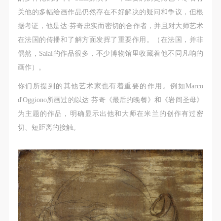
关他的多幅绘画作品仍然存在不好解决的疑问和争议，但根
据考证，他是达·芬奇忠实而密切的合作者，并且对大师艺术
在法国的传播和了解方面发挥了重要作用。（在法国，并非
偶然，Salai的作品很多，不少博物馆里收藏着他不同凡响的
画作）。
你们所提到的其他艺术家也有着重要的作用。例如Marco
d'Oggiono所画过的以达·芬奇《最后的晚餐》和《岩间圣母》
为主题的作品，明确显示出他和大师在米兰的创作有过密
切、短距离的接触。