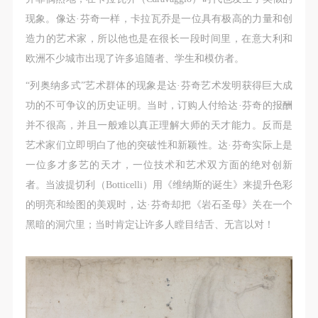
附则
附则
附则
现象。像达·芬奇一样，卡拉瓦乔是一位具有极高的力量和创
（1）、本协议未尽事宜，经双方友好协商后可作为
（1）、本协议未尽事宜，经双方友好协商后可作为
（1）、本协议未尽事宜，经双方友好协商后可作为
造力的艺术家，所以他也是在很长一段时间里，在意大利和
本协议的补充协议，并不得违反相关法律法规规定。
本协议的补充协议，并不得违反相关法律法规规定。
本协议的补充协议，并不得违反相关法律法规规定。
欧洲不少城市出现了许多追随者、学生和模仿者。
（2）、本协议自甲乙双方签字（盖章）、勾选之日
（2）、本协议自甲乙双方签字（盖章）、勾选之日
（2）、本协议自甲乙双方签字（盖章）、勾选之日
起生效。
起生效。
起生效。
“列奥纳多式”艺术群体的现象是达·芬奇艺术发明获得巨大成
（3）、本协议包括纸质档和电子档，纸质档—式二
（3）、本协议包括纸质档和电子档，纸质档—式二
（3）、本协议包括纸质档和电子档，纸质档—式二
功的不可争议的历史证明。当时，订购人付给达·芬奇的报酬
份，甲乙双方各执一份，均具有同等法律效力。
份，甲乙双方各执一份，均具有同等法律效力。
份，甲乙双方各执一份，均具有同等法律效力。
并不很高，并且一般难以真正理解大师的天才能力。反而是
活动参与者意味着接受并承担本协议的全部义务，未
活动参与者意味着接受并承担本协议的全部义务，未
活动参与者意味着接受并承担本协议的全部义务，未
艺术家们立即明白了他的突破性和新颖性。达·芬奇实际上是
同意者意味着放弃参加此次活动的权利。凡参加这次
同意者意味着放弃参加此次活动的权利。凡参加这次
同意者意味着放弃参加此次活动的权利。凡参加这次
一位多才多艺的天才，一位技术和艺术双方面的绝对创新
活动前，必须事先与自己的家属沟通，取得家属同
活动前，必须事先与自己的家属沟通，取得家属同
活动前，必须事先与自己的家属沟通，取得家属同
者。当波提切利（Botticelli）用《维纳斯的诞生》来提升色彩
意，同时知晓并同意本免责声明。参加者签名/勾选
意，同时知晓并同意本免责声明。参加者签名/勾选
意，同时知晓并同意本免责声明。参加者签名/勾选
的明亮和绘图的美观时，达·芬奇却把《岩石圣母》关在一个
后，视作其家属也已知晓并同意。
后，视作其家属也已知晓并同意。
后，视作其家属也已知晓并同意。
黑暗的洞穴里；当时肯定让许多人瞠目结舌、无言以对！
我已认真阅读上述条款，并且同意。
我已认真阅读上述条款，并且同意。
我已认真阅读上述条款，并且同意。