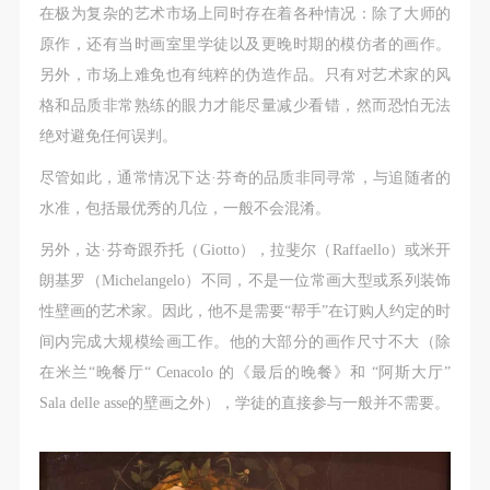
在极为复杂的艺术市场上同时存在着各种情况：除了大师的
原作，还有当时画室里学徒以及更晚时期的模仿者的画作。
另外，市场上难免也有纯粹的伪造作品。只有对艺术家的风
格和品质非常熟练的眼力才能尽量减少看错，然而恐怕无法
绝对避免任何误判。
尽管如此，通常情况下达·芬奇的品质非同寻常，与追随者的
水准，包括最优秀的几位，一般不会混淆。
另外，达·芬奇跟乔托（Giotto），拉斐尔（Raffaello）或米开
朗基罗（Michelangelo）不同，不是一位常画大型或系列装饰
性壁画的艺术家。因此，他不是需要“帮手”在订购人约定的时
间内完成大规模绘画工作。他的大部分的画作尺寸不大（除
在米兰“晚餐厅“ Cenacolo 的《最后的晚餐》和 “阿斯大厅”
Sala delle asse的壁画之外），学徒的直接参与一般并不需要。