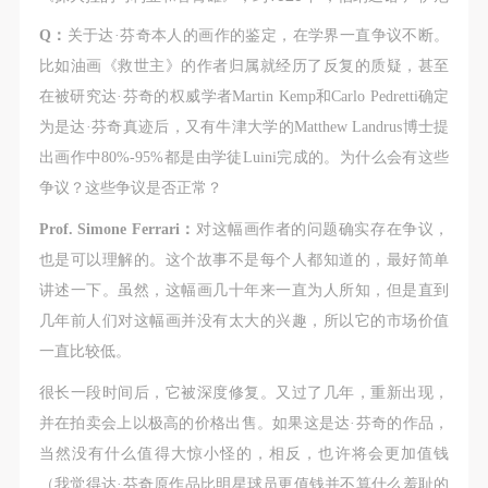
Q：
关于达·芬奇本人的画作的鉴定，在学界一直争议不断。
比如油画《救世主》的作者归属就经历了反复的质疑，甚至
在被研究达·芬奇的权威学者Martin Kemp和Carlo Pedretti确定
为是达·芬奇真迹后，又有牛津大学的Matthew Landrus博士提
出画作中80%-95%都是由学徒Luini完成的。为什么会有这些
争议？这些争议是否正常？
Prof. Simone Ferrari：
对这幅画作者的问题确实存在争议，
也是可以理解的。这个故事不是每个人都知道的，最好简单
讲述一下。虽然，这幅画几十年来一直为人所知，但是直到
几年前人们对这幅画并没有太大的兴趣，所以它的市场价值
一直比较低。
很长一段时间后，它被深度修复。又过了几年，重新出现，
并在拍卖会上以极高的价格出售。如果这是达·芬奇的作品，
当然没有什么值得大惊小怪的，相反，也许将会更加值钱
（我觉得达·芬奇原作品比明星球员更值钱并不算什么羞耻的