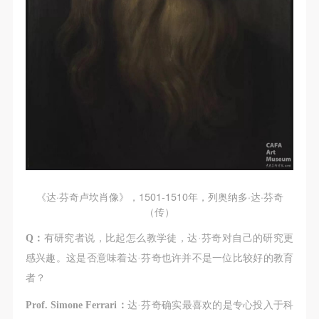
《达·芬奇卢坎肖像》，1501-1510年，列奥纳多·达·芬奇
（传）
Q：
有研究者说，比起怎么教学徒，达·芬奇对自己的研究更
感兴趣。这是否意味着达·芬奇也许并不是一位比较好的教育
者？
Prof. Simone Ferrari：
达·芬奇确实最喜欢的是专心投入于科