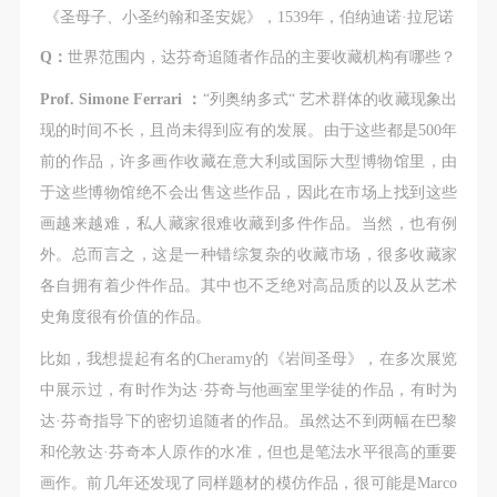
《圣母子、小圣约翰和圣安妮》，1539年，伯纳迪诺·拉尼诺
Q：
世界范围内，达芬奇追随者作品的主要收藏机构有哪些？
Prof. Simone Ferrari ：
“列奥纳多式“ 艺术群体的收藏现象出
现的时间不长，且尚未得到应有的发展。由于这些都是500年
前的作品，许多画作收藏在意大利或国际大型博物馆里，由
于这些博物馆绝不会出售这些作品，因此在市场上找到这些
画越来越难，私人藏家很难收藏到多件作品。当然，也有例
外。总而言之，这是一种错综复杂的收藏市场，很多收藏家
各自拥有着少件作品。其中也不乏绝对高品质的以及从艺术
史角度很有价值的作品。
比如，我想提起有名的Cheramy的《岩间圣母》，在多次展览
中展示过，有时作为达·芬奇与他画室里学徒的作品，有时为
达·芬奇指导下的密切追随者的作品。虽然达不到两幅在巴黎
和伦敦达·芬奇本人原作的水准，但也是笔法水平很高的重要
画作。前几年还发现了同样题材的模仿作品，很可能是Marco