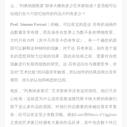
么，“列奥纳德斯基”群体大概有多少艺术家组成？是否能可以
估他们在十六世纪创作的作品大约有多少？
Prof. Simone Ferrari：
的确，可以肯定的是达·芬奇的油画作
品数量非常有限，而且保存在世界上为数不多的博物馆里，
大约只有20件（其中几件至今仍有争议）。有一个确切的原
因可以解释这种独特的现象：对于达·芬奇来说，创作是个漫
长的思想和智力过程的结果，因此在绘画之前，需要对自然
现象进行长期而细致的研究。达·芬奇还往往与雕塑竞争，并
且对“艺术比较”的问题非常敏感，所以创作的结果反映出非常
艰苦、持久的认知和构思的过程。
相反，“列奥纳多斯式“ 艺术群体并没有这些担忧。他们只关
心绘画：这就是为什么这些直接追随托斯卡纳大师的画家们
留下这么多作品的原因。对他们作品数量的准确估算非常复
杂，但可以肯定至少有数百幅。诸如Luini和Marco dʻOggiono
之类的艺术家已经拥有大量的作品目录，其中包含数十件已