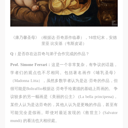
《康乃馨圣母》（根据达·芬奇原作临摹），16世纪末，安德
里亚·比安基（韦斯皮诺）
Q：
是否存在达芬奇与弟子合作完成的作品？
Prof. Simone Ferrari：
这是一个非常复杂，有争议的话题，
学者们的观点也不尽相同。包括著名画作《哺乳圣母》
（Madonna Litta），虽然多数学者认为是达·芬奇的作品，但
很可能是Boltraffio根据达·芬奇手绘素描的基础上而画的。 争
议较多的另一幅画是《美丽的公主》 (La bella principessa)，
某些人认为是达芬奇的，其他人认为是更晚的作品，甚至有
可能完全是假画。即使对最近发现的《救世主》(Salvator
mundi) 的看法也大相径庭。