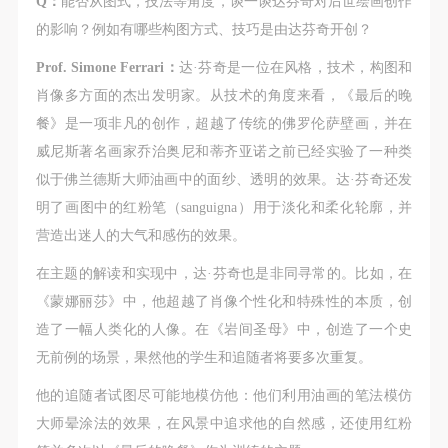
Q：
能否从图式，技法等角度，谈一谈达芬奇对后世绘画创作
可使用雅昌艺术网会员账户登录
的影响？例如有哪些构图方式、技巧是由达芬奇开创？
Prof. Simone Ferrari：
达·芬奇是一位在风格，技术，构图和
肖像多方面的杰出发明家。从技术的角度来看，《最后的晚
餐》是一项非凡的创作，超越了传统的佛罗伦萨壁画，并在
威尼斯著名画家乔治奥尼和蒂齐亚诺之前已经实验了一种类
似于佛兰德斯大师油画中的面纱、透明的效果。达·芬奇还发
明了画图中的红粉笔（sanguigna）用于淡化和柔化轮廓，并
营造出迷人的大气和感伤的效果。
在主题的解读和实现中，达·芬奇也是非同寻常的。比如，在
《蒙娜丽莎》中，他超越了肖像个性化和特殊性的本质，创
造了一幅人类化的人像。在《岩间圣母》中，创造了一个史
无前例的场景，果然他的学生和追随者将要多次重复。
他的追随者试图尽可能地模仿他：他们利用油画的笔法模仿
大师晕涂法的效果，在风景中追求他的自然感，还使用红粉