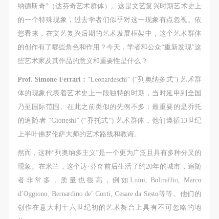
动导师、教师指导下进行，并正确的使用活动中所涉
动导师、教师指导下进行，并正确的使用活动中所涉
动导师、教师指导下进行，并正确的使用活动中所涉
纳德斯奇”（达芬奇艺术群体）。这是文艺复兴时期艺术史上
及到的绘画工具、创作材料及配套设备、设施，若参
及到的绘画工具、创作材料及配套设备、设施，若参
及到的绘画工具、创作材料及配套设备、设施，若参
的一个特殊现象，过去学者们似乎对这一现象有点忽视。依
与者因个人原因在使用相应绘画工具、创作材料及配
与者因个人原因在使用相应绘画工具、创作材料及配
与者因个人原因在使用相应绘画工具、创作材料及配
您看来，在文艺复兴后期的艺术发展框架中，这个艺术群体
套设备、设施造成个人受伤、伤害他人及造成相应工
套设备、设施造成个人受伤、伤害他人及造成相应工
套设备、设施造成个人受伤、伤害他人及造成相应工
的创作有了哪些角色和作用？今天，学者和公众“重新发现”这
具、材料、设备或设施的故障或损坏。参与活动者应
具、材料、设备或设施的故障或损坏。参与活动者应
具、材料、设备或设施的故障或损坏。参与活动者应
些艺术家及其作品的意义和重要性是什么？
当承当相应的全部责任，并主动赔偿相应的经济损
当承当相应的全部责任，并主动赔偿相应的经济损
当承当相应的全部责任，并主动赔偿相应的经济损
Prof. Simone Ferrari：
“Leonardeschi” (“列奥纳多式“) 艺术群
失。活动中任何非事故当事人及美术馆将不承担人身
失。活动中任何非事故当事人及美术馆将不承担人身
失。活动中任何非事故当事人及美术馆将不承担人身
体的现象代表着艺术史上一段独特的时期，当时延申到全国
事故的任何责任。
事故的任何责任。
事故的任何责任。
乃至国际范围。在此之前类似的先例不多：最重要的是乔托
中央美术学院美术馆肖像权许可使用协议
中央美术学院美术馆肖像权许可使用协议
中央美术学院美术馆肖像权许可使用协议
的追随者 “Giotteshi” (“乔托式”) 艺术群体，他们遵循13世纪
根据《中华人民共和国广告法》、《中华人民共和国
根据《中华人民共和国广告法》、《中华人民共和国
根据《中华人民共和国广告法》、《中华人民共和国
上半叶佛罗伦萨大师的艺术路线和教诲。
民法通则》以及 最高人民法院关于贯彻执行 《中华
民法通则》以及 最高人民法院关于贯彻执行 《中华
民法通则》以及 最高人民法院关于贯彻执行 《中华
人民共和国民法通则》若干问题的意见（试行）>的
人民共和国民法通则》若干问题的意见（试行）>的
人民共和国民法通则》若干问题的意见（试行）>的
然而，这种“列奥纳多主义”是一个更为广泛且具有多种分叉的
有关规定，为明确肖像许可方（甲方）和使用方（乙
有关规定，为明确肖像许可方（甲方）和使用方（乙
有关规定，为明确肖像许可方（甲方）和使用方（乙
现象。在米兰，这个达·芬奇前后生活了约20年的城市，追随
方）的权利义务关系，经双方友好协商，甲乙双方就
方）的权利义务关系，经双方友好协商，甲乙双方就
方）的权利义务关系，经双方友好协商，甲乙双方就
者非常多，质量也很高，例如Luini, Boltraffio, Marco
带有甲方肖像的作品的使用达成如下一致协议：
带有甲方肖像的作品的使用达成如下一致协议：
带有甲方肖像的作品的使用达成如下一致协议：
d’Oggiono, Bernardino de’ Conti, Cesare da Sesto等等。他们的
一、 一般约定
一、 一般约定
一、 一般约定
创作在意大利十六世纪初的艺术舞台上具有不可忽略的地