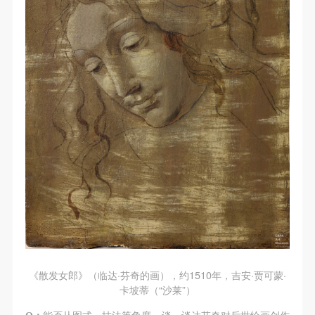
快捷登录
帐号密码登录
发送验证码
手机号码
手机号码将作为您的登录账号
验证码
《散发女郎》（临达·芬奇的画），约1510年，吉安·贾可蒙·
卡坡蒂（“沙莱”）
登录