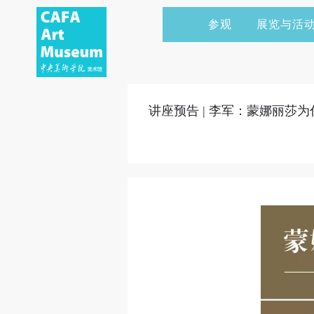
参观
展览与活
当前展览
艺术家&典藏
CAFAM 讲座
会员
展览预告
学术研究
CAFAM 课程
企业赞助
讲座预告 | 李军：蒙娜丽莎
展览回顾
艺术出版
CAFAM 体验
捐赠
数字美术馆
志愿者
资讯
合作伙伴
举办活动