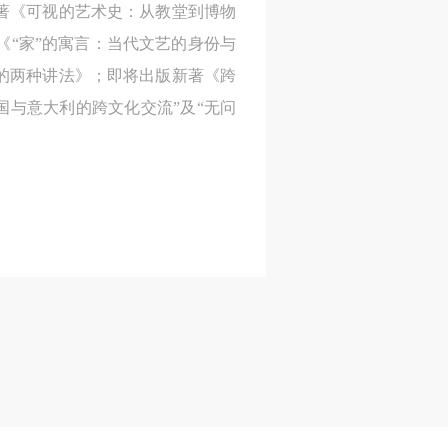
专著《可视的艺术史：从教堂到博物
“家”的寓言：当代文艺的身份与
事的两种讲法》；即将出版新著《跨
及
及
及
国与意大利的跨文化交流”及“无问
美
美
美
任
任
任
据
据
据
济
济
济
进
进
进
施
施
施
活
活
活