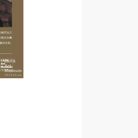
人
人
人
活
活
活
作
作
作
网
网
网
央
央
央
案
案
案
”规
”规
”规