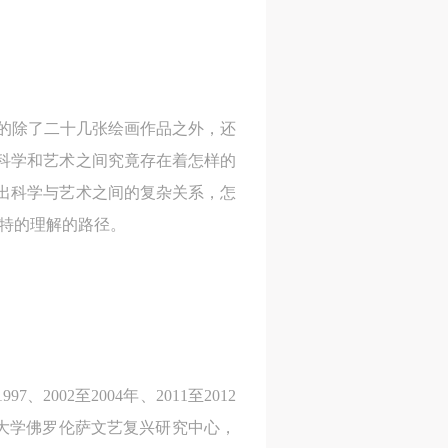
风
风
风
世人的除了二十几张绘画作品之外，还
德
德
德
的科学和艺术之间究竟存在着怎样的
的
的
的
出科学与艺术之间的复杂关系，怎
独特的理解的路径。
身
身
身
承
承
承
002至2004年、2011至2012
主
主
主
佛大学佛罗伦萨文艺复兴研究中心，
参
参
参