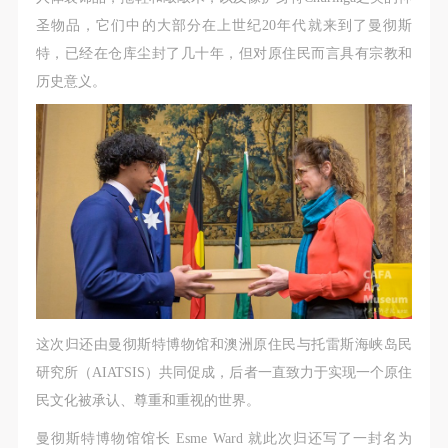
第一条
第一条
第一条
圣物品，它们中的大部分在上世纪20年代就来到了曼彻斯
本次活动公平公正、自愿参加与退出、风险与责任自
本次活动公平公正、自愿参加与退出、风险与责任自
本次活动公平公正、自愿参加与退出、风险与责任自
特，已经在仓库尘封了几十年，但对原住民而言具有宗教和
负的原则。但活动有风险，参加者应有必要的风险意
负的原则。但活动有风险，参加者应有必要的风险意
负的原则。但活动有风险，参加者应有必要的风险意
历史意义。
识。
识。
识。
第二条
第二条
第二条
参加本次活动者必须遵守中华人民共和国的相关法
参加本次活动者必须遵守中华人民共和国的相关法
参加本次活动者必须遵守中华人民共和国的相关法
律、法规，必须遵循道德和社会公德规范，并应该具
律、法规，必须遵循道德和社会公德规范，并应该具
律、法规，必须遵循道德和社会公德规范，并应该具
备以人为本、团结友爱、互相帮助和助人为乐的良好
备以人为本、团结友爱、互相帮助和助人为乐的良好
备以人为本、团结友爱、互相帮助和助人为乐的良好
品质。
品质。
品质。
第三条
第三条
第三条
参加本次活动人员应该是成年人（具有完全民事行为
参加本次活动人员应该是成年人（具有完全民事行为
参加本次活动人员应该是成年人（具有完全民事行为
能力的人，18周岁以上）未成年人必须在成年人的陪
能力的人，18周岁以上）未成年人必须在成年人的陪
能力的人，18周岁以上）未成年人必须在成年人的陪
快捷登录
帐号密码登录
同下参观。
同下参观。
同下参观。
这次归还由曼彻斯特博物馆和澳洲原住民与托雷斯海峡岛民
第四条
第四条
第四条
研究所（AIATSIS）共同促成，后者一直致力于实现一个原住
参加活动者在此次活动期间的人身安全责任自负。鼓
参加活动者在此次活动期间的人身安全责任自负。鼓
参加活动者在此次活动期间的人身安全责任自负。鼓
发送验证码
民文化被承认、尊重和重视的世界。
手机号码
励参加者自行购买人身安全保险。活动中一旦出现事
励参加者自行购买人身安全保险。活动中一旦出现事
励参加者自行购买人身安全保险。活动中一旦出现事
手机号码将作为您的登录账号
曼彻斯特博物馆馆长 Esme Ward 就此次归还写了一封名为