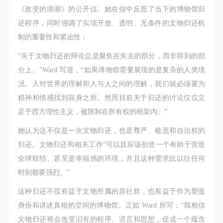
故，活动中任何非事故当事人及美术馆将不承担人身
故，活动中任何非事故当事人及美术馆将不承担人身
故，活动中任何非事故当事人及美术馆将不承担人身
《改变的浪潮》的公开信。她在信中反思了当下的博物馆归
事故的任何责任，但有互相援助的义务。参加活动的
事故的任何责任，但有互相援助的义务。参加活动的
事故的任何责任，但有互相援助的义务。参加活动的
还程序，同时强调了实现开放、透明、无条件的文物归还机
成员应当积极主动的组织实施救援工作，但对事故本
成员应当积极主动的组织实施救援工作，但对事故本
成员应当积极主动的组织实施救援工作，但对事故本
验证码
制的重要性和紧迫性：
身不承担任何法律责任和经济责任。参加本次活动者
身不承担任何法律责任和经济责任。参加本次活动者
身不承担任何法律责任和经济责任。参加本次活动者
登录
“关于文物归还的辩论总是聚焦在失去的部分，而非得到的部
的人身安全不负有民事及相关连带责任。
的人身安全不负有民事及相关连带责任。
的人身安全不负有民事及相关连带责任。
分上。”Ward 写道，“如果博物馆需要展现的是复杂的人类境
第五条
第五条
第五条
可使用雅昌艺术网会员账户登录
况、人对世界的理解和人与人之间的理解，我们就必须要为
参加活动者在此次活动期间应主动遵守美术馆活动秩
参加活动者在此次活动期间应主动遵守美术馆活动秩
参加活动者在此次活动期间应主动遵守美术馆活动秩
精神和情感找到容身之所。然而目前关于归还的讨论仅仅立
序、维护美术馆场地及展示、展览、馆藏艺术作品及
序、维护美术馆场地及展示、展览、馆藏艺术作品及
序、维护美术馆场地及展示、展览、馆藏艺术作品及
足于西方理性主义，被限制在所有权的框架内。”
衍生品的安全。活动中一旦因个人原因造成美术馆场
衍生品的安全。活动中一旦因个人原因造成美术馆场
衍生品的安全。活动中一旦因个人原因造成美术馆场
地、空间、艺术品、衍生品等受到不同程度的损失、
地、空间、艺术品、衍生品等受到不同程度的损失、
地、空间、艺术品、衍生品等受到不同程度的损失、
她认为这不仅是一次文物归还，也是尊严、敬意和自治权的
破坏。活动中任何非事故当事人及美术馆将不承担相
破坏。活动中任何非事故当事人及美术馆将不承担相
破坏。活动中任何非事故当事人及美术馆将不承担相
归还。文物归还和相关工作“可以且应该创造一个有助于营造
应的责任与损失，应由参与活动者根据相应的法律条
应的责任与损失，应由参与活动者根据相应的法律条
应的责任与损失，应由参与活动者根据相应的法律条
全球联结、甚至是幸福感的环境，并且这种需求比以往任何
文、组织规定进行协商和赔偿。并追究相应的法律责
文、组织规定进行协商和赔偿。并追究相应的法律责
文、组织规定进行协商和赔偿。并追究相应的法律责
时刻都要强烈。”
任和经济责任。
任和经济责任。
任和经济责任。
这种归还不仅有益于文物所属的原社群，也有益于作为塑造
第六条
第六条
第六条
身份和讲述真相的空间的博物馆。正如 Ward 所写：“我相信
参与活动者在参与活动时应当在美术馆工作人员及活
参与活动者在参与活动时应当在美术馆工作人员及活
参与活动者在参与活动时应当在美术馆工作人员及活
文物归还将会改变旧有的程序、语言和思想，促成一个蕴含