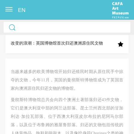
EN
中央美术学院美术馆出版授权协议书
中央美术学院美术馆出版授权协议书
中央美术学院美术馆出版授权协议书
本人完全同意《中央美术学院美术馆》（以下简
本人完全同意《中央美术学院美术馆》（以下简
本人完全同意《中央美术学院美术馆》（以下简
称“CAFAM”），愿意将本人参与中央美术学院美术馆
称“CAFAM”），愿意将本人参与中央美术学院美术馆
称“CAFAM”），愿意将本人参与中央美术学院美术馆
改变的浪潮：英国博物馆首次归还澳洲原住民文物
公共教育部组织的公益性活动（包括美术馆会员活
公共教育部组织的公益性活动（包括美术馆会员活
公共教育部组织的公益性活动（包括美术馆会员活
动）的涉及本人的图像、照片、文字、著作、活动成
动）的涉及本人的图像、照片、文字、著作、活动成
动）的涉及本人的图像、照片、文字、著作、活动成
果（如参与工作坊创作的作品）提交中央美术学院用
果（如参与工作坊创作的作品）提交中央美术学院用
果（如参与工作坊创作的作品）提交中央美术学院用
当越来越多的欧美博物馆开始归还殖民时期从原住民手中掠
作发表、出版。中央美术学院可以以电子、网络及其
作发表、出版。中央美术学院可以以电子、网络及其
作发表、出版。中央美术学院可以以电子、网络及其
夺的文物，今年11月，英国的曼彻斯特博物馆成为了英国首
它数字媒体形式公开出版，并同意编入《中国知识资
它数字媒体形式公开出版，并同意编入《中国知识资
它数字媒体形式公开出版，并同意编入《中国知识资
家向澳洲原住民归还文物的博物馆。
源总库》《中央美术学院资料库》《中央美术学院美
源总库》《中央美术学院资料库》《中央美术学院美
源总库》《中央美术学院资料库》《中央美术学院美
曼彻斯特博物馆总共会向四个澳洲土著部落归还43件文物，
术馆资料库》等相关资料、文献、档案机构和平台，
术馆资料库》等相关资料、文献、档案机构和平台，
术馆资料库》等相关资料、文献、档案机构和平台，
它们是澳大利亚中部的阿兰达部落、昆士兰州西北部的甘加
在中央美术学院中使用和在互联网上传播，同意按相
在中央美术学院中使用和在互联网上传播，同意按相
在中央美术学院中使用和在互联网上传播，同意按相
利达·加拉瓦部落、位于西澳大利亚皮尔布拉的尼阿马尔部
关“章程”规定享受相关权益。
关“章程”规定享受相关权益。
关“章程”规定享受相关权益。
落，以及位于布鲁姆的雅屋鲁部落。归还的文物包括传统的
中央美术学院美术馆活动安全免责协议书
中央美术学院美术馆活动安全免责协议书
中央美术学院美术馆活动安全免责协议书
人体装饰品，拖鞋和敲敲木，以及像护身符Churinga之类的神