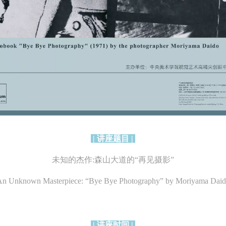
| 讲座题目 |
未知的杰作:森山大道的“再见摄影”
An Unknown Masterpiece: “Bye Bye Photography” by Moriyama Daid
| 讲座时间 |