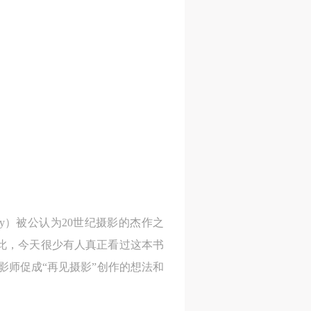
风
风
风
德
德
德
的
的
的
graphy）被公认为20世纪摄影的杰作之
此，今天很少有人真正看过这本书
身
身
身
影师促成“再见摄影”创作的想法和
承
承
承
主
主
主