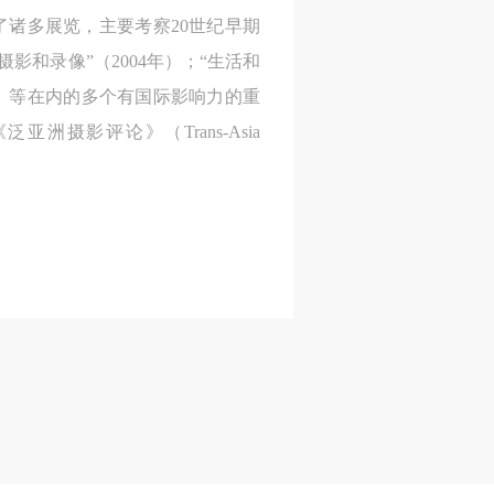
织了诸多展览，主要考察20世纪早期
和录像”（2004年）；“生活和
人
人
人
19年）等在内的多个有国际影响力的重
）>
）>
）>
影评论》（Trans-Asia
致
致
致
合本
合本
合本
现代
现代
现代
、
、
、
个
个
个