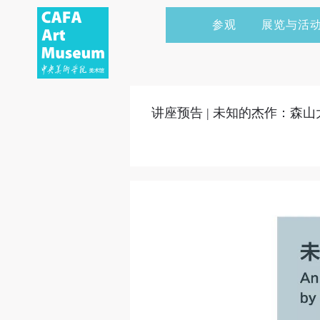
参观
展览与活
当前展览
艺术家&典藏
CAFAM 讲座
会员
展览预告
学术研究
CAFAM 课程
企业赞助
讲座预告 | 未知的杰作：森山
展览回顾
艺术出版
CAFAM 体验
捐赠
数字美术馆
志愿者
资讯
合作伙伴
举办活动