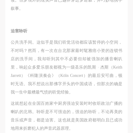
（1）、拍摄内容 乙方拍摄的带有甲方肖像的作品内
（1）、拍摄内容 乙方拍摄的带有甲方肖像的作品内
（1）、拍摄内容 乙方拍摄的带有甲方肖像的作品内
叙事。
容包括：①中央美术学院美术馆②中央美术学院校园
容包括：①中央美术学院美术馆②中央美术学院校园
容包括：①中央美术学院美术馆②中央美术学院校园
内○3由中央美术学院公共教育部策划或执行的一切活
内○3由中央美术学院公共教育部策划或执行的一切活
内○3由中央美术学院公共教育部策划或执行的一切活
动。
动。
动。
迫害聆听
（2）、使用形式 用于中央美术学院图书出版、销售
（2）、使用形式 用于中央美术学院图书出版、销售
（2）、使用形式 用于中央美术学院图书出版、销售
快捷登录
帐号密码登录
公共洗手间。这似乎是我们听觉活动都应该暂停的小空间，
附带光盘及宣传资料。
附带光盘及宣传资料。
附带光盘及宣传资料。
不对吗？然而，有一次在台北那家最时髦雅痞小资的连锁书
（3）、使用地域范围
（3）、使用地域范围
（3）、使用地域范围
店的洗手间，我却听到其中不必要但却被强加的播音喇叭
适用地域范围包括国内和国外。
适用地域范围包括国内和国外。
适用地域范围包括国内和国外。
发送验证码
手机号码
里，响起众多爱乐朋友都视为一级圣乐的凯斯 · 杰斯（Keith
使用肖像的媒介限于不损害甲方肖像权的任何媒介
使用肖像的媒介限于不损害甲方肖像权的任何媒介
使用肖像的媒介限于不损害甲方肖像权的任何媒介
手机号码将作为您的登录账号
Jarrett）《科隆演奏会》（Köln Concert）的最后安可曲，顿
（如杂志、网络等）。
（如杂志、网络等）。
（如杂志、网络等）。
时无语。我不想说出那佛字开头的中国成语，但那次的确是
三、肖像权使用期限
三、肖像权使用期限
三、肖像权使用期限
我一生中最糟最气愤的听觉经验。
永久使用。
永久使用。
永久使用。
验证码
四、许可使用费用
四、许可使用费用
四、许可使用费用
这就想起在全国百姓家中厨房强迫安装时时收听政治广播的
登录
带有甲方肖像作品的拍摄费用由乙方承担。
带有甲方肖像作品的拍摄费用由乙方承担。
带有甲方肖像作品的拍摄费用由乙方承担。
喇叭的北韩。聆听是不可强迫的，强迫的聆听，不论再美的
乙方于拍摄完带有甲方肖像的作品无需支付甲方任何
乙方于拍摄完带有甲方肖像的作品无需支付甲方任何
乙方于拍摄完带有甲方肖像的作品无需支付甲方任何
音乐或声音，都是迫害。这也就是美国政府都明白且已成功
可使用雅昌艺术网会员账户登录
费用。
费用。
费用。
地用来折磨犯人的声音武器原理。