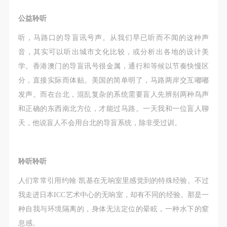
公益聆听
听，马路口的导盲讯号声。从我们早已听而不闻的这种声
音，其实可以听出城市文化比较，或分析出各地的设计美
学。香港澳门的导盲讯号很金属，通行和等候以节奏快慢区
分，直接实际而体贴。美国的简单明了，马路两岸交互嘟嘟
发声。而在台北，混乱复杂的系统需要盲人先辨别两种鸟声
和正确的东西南北方位，才能过马路。一天我和一位盲人聊
天，他说盲人不会用台北的导盲系统，除非受过训。
聆听聆听
人们常常引用约翰·凯基在无响室里感觉到的特殊经验。不过
我走进日本ICC艺术中心的无响室，却有不同的经验。那是一
种自我与环境隔离的，身体无法定位的晕眩，一种水下的窒
息感。