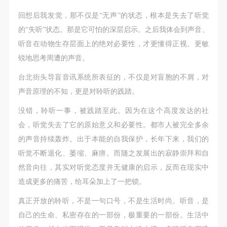
回想后我发觉，那不仅是“无声”的状态，根本是失去了听觉
的“失听”状态。那是它可怕的深层启示。之后我体会到声音、
听音在动物生存层面上的绝对必要性，才更懂得正视、更敏
锐地思考周遭的声音。
台北街头导盲音讯系统所表征的，不仅是对盲胞的不屑，对
声音原理的不知，更是对聆听的践踏。
没错，聆听一事，被践踏至此。因为在这个高度发达的社
会，听觉失去了它的原始意义和必要性。都市人被完全多余
的声音持续轰炸。出于本能的自我保护，长年下来，我们的
听觉不断退化、萎缩、麻痹。而随之发展出的寂静崇拜和自
然音向往，其实对听觉态度并无健康的启示，反而在现实中
造成更多的痛苦，给耳朵加上了一把锁。
真正开放的聆听，不是一句口号，不是生活时尚。听音，是
自己的生命、私密存在的一部份，极重要的一部份。生活中