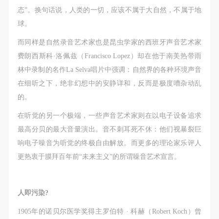
第一条
第一条
第一条
态”。换句话说，人类的一切，应该不属于大自然，不属于地
本次活动公平公正、自愿参加与退出、风险与责任自
本次活动公平公正、自愿参加与退出、风险与责任自
本次活动公平公正、自愿参加与退出、风险与责任自
球。
负的原则。但活动有风险，参加者应有必要的风险意
负的原则。但活动有风险，参加者应有必要的风险意
负的原则。但活动有风险，参加者应有必要的风险意
而同样是自然录音艺术家也是昆虫学家的西班牙声音艺术家
识。
识。
识。
费朗西斯科·洛佩兹（Francisco Lopez）却在他于南美热带雨
第二条
第二条
第二条
林中录制的名作La Selva唱片中强调：自然界的各种环境声音
参加本次活动者必须遵守中华人民共和国的相关法
参加本次活动者必须遵守中华人民共和国的相关法
参加本次活动者必须遵守中华人民共和国的相关法
在细听之下，绝非幻想中的安静详和，反而是极度嘈杂动乱
律、法规，必须遵循道德和社会公德规范，并应该具
律、法规，必须遵循道德和社会公德规范，并应该具
律、法规，必须遵循道德和社会公德规范，并应该具
的。
备以人为本、团结友爱、互相帮助和助人为乐的良好
备以人为本、团结友爱、互相帮助和助人为乐的良好
备以人为本、团结友爱、互相帮助和助人为乐的良好
品质。
品质。
品质。
在听觉的另一个极端，一些声音艺术家则在以电子设备追求
第三条
第三条
第三条
最高分贝的最大音量演出。音不刺耳死不休：他们视暴裂巨
参加本次活动人员应该是成年人（具有完全民事行为
参加本次活动人员应该是成年人（具有完全民事行为
参加本次活动人员应该是成年人（具有完全民事行为
响电子噪音为听觉的终极自由解放。而更多的理论家乐评人
能力的人，18周岁以上）未成年人必须在成年人的陪
能力的人，18周岁以上）未成年人必须在成年人的陪
能力的人，18周岁以上）未成年人必须在成年人的陪
更热衷于膜拜百年前“未来主义”的所谓噪音艺术宣言。
同下参观。
同下参观。
同下参观。
第四条
第四条
第四条
人即污染?
参加活动者在此次活动期间的人身安全责任自负。鼓
参加活动者在此次活动期间的人身安全责任自负。鼓
参加活动者在此次活动期间的人身安全责任自负。鼓
励参加者自行购买人身安全保险。活动中一旦出现事
励参加者自行购买人身安全保险。活动中一旦出现事
励参加者自行购买人身安全保险。活动中一旦出现事
1905年的诺贝尔医学奖得主罗伯特 · 科赫（Robert Koch）曾