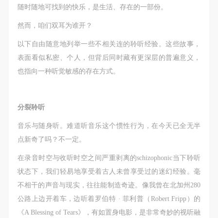
动导师、教师指导下进行，并正确的使用活动中所涉
动导师、教师指导下进行，并正确的使用活动中所涉
动导师、教师指导下进行，并正确的使用活动中所涉
随时随地可找到的快乐，是生活、存在的一部份。
及到的绘画工具、创作材料及配套设备、设施，若参
及到的绘画工具、创作材料及配套设备、设施，若参
及到的绘画工具、创作材料及配套设备、设施，若参
然而，咱们双耳为谁开？
与者因个人原因在使用相应绘画工具、创作材料及配
与者因个人原因在使用相应绘画工具、创作材料及配
与者因个人原因在使用相应绘画工具、创作材料及配
套设备、设施造成个人受伤、伤害他人及造成相应工
套设备、设施造成个人受伤、伤害他人及造成相应工
套设备、设施造成个人受伤、伤害他人及造成相应工
以下自由随意地列举一些不相关连的聆听经验。这些故事，
具、材料、设备或设施的故障或损坏。参与活动者应
具、材料、设备或设施的故障或损坏。参与活动者应
具、材料、设备或设施的故障或损坏。参与活动者应
表面看似私密、个人，但背后同时藏有更深层的普遍意义，
当承当相应的全部责任，并主动赔偿相应的经济损
当承当相应的全部责任，并主动赔偿相应的经济损
当承当相应的全部责任，并主动赔偿相应的经济损
也指向一种听觉敏感的存在方式。
失。活动中任何非事故当事人及美术馆将不承担人身
失。活动中任何非事故当事人及美术馆将不承担人身
失。活动中任何非事故当事人及美术馆将不承担人身
事故的任何责任。
事故的任何责任。
事故的任何责任。
分裂聆听
中央美术学院美术馆肖像权许可使用协议
中央美术学院美术馆肖像权许可使用协议
中央美术学院美术馆肖像权许可使用协议
根据《中华人民共和国广告法》、《中华人民共和国
根据《中华人民共和国广告法》、《中华人民共和国
根据《中华人民共和国广告法》、《中华人民共和国
音乐与随身听。难道听音乐这个惯性行为，在今天已全无半
民法通则》以及 最高人民法院关于贯彻执行 《中华
民法通则》以及 最高人民法院关于贯彻执行 《中华
民法通则》以及 最高人民法院关于贯彻执行 《中华
点新奇了吗？不一定。
人民共和国民法通则》若干问题的意见（试行）>的
人民共和国民法通则》若干问题的意见（试行）>的
人民共和国民法通则》若干问题的意见（试行）>的
在录音时空与收听时空之间严重剥离的schizophonic当下聆听
有关规定，为明确肖像许可方（甲方）和使用方（乙
有关规定，为明确肖像许可方（甲方）和使用方（乙
有关规定，为明确肖像许可方（甲方）和使用方（乙
状态下，我们轻易地享受着古人未曾享受过的迷幻经验。毫
方）的权利义务关系，经双方友好协商，甲乙双方就
方）的权利义务关系，经双方友好协商，甲乙双方就
方）的权利义务关系，经双方友好协商，甲乙双方就
不相干的声音与现实，往往能制造奇迹。像我曾在北加州280
带有甲方肖像的作品的使用达成如下一致协议：
带有甲方肖像的作品的使用达成如下一致协议：
带有甲方肖像的作品的使用达成如下一致协议：
公路上边开着车，边听着罗伯特 · 菲利普（Robert Fripp）的
一、 一般约定
一、 一般约定
一、 一般约定
《A Blessing of Tears》，有如置身电影，是非常奇妙的视听融