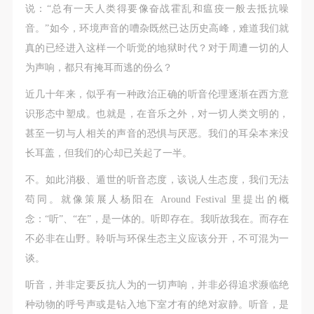
故，活动中任何非事故当事人及美术馆将不承担人身
故，活动中任何非事故当事人及美术馆将不承担人身
故，活动中任何非事故当事人及美术馆将不承担人身
说：“总有一天人类得要像奋战霍乱和瘟疫一般去抵抗噪
事故的任何责任，但有互相援助的义务。参加活动的
事故的任何责任，但有互相援助的义务。参加活动的
事故的任何责任，但有互相援助的义务。参加活动的
音。”如今，环境声音的嘈杂既然已达历史高峰，难道我们就
成员应当积极主动的组织实施救援工作，但对事故本
成员应当积极主动的组织实施救援工作，但对事故本
成员应当积极主动的组织实施救援工作，但对事故本
真的已经进入这样一个听觉的地狱时代？对于周遭一切的人
身不承担任何法律责任和经济责任。参加本次活动者
身不承担任何法律责任和经济责任。参加本次活动者
身不承担任何法律责任和经济责任。参加本次活动者
为声响，都只有掩耳而逃的份么？
的人身安全不负有民事及相关连带责任。
的人身安全不负有民事及相关连带责任。
的人身安全不负有民事及相关连带责任。
近几十年来，似乎有一种政治正确的听音伦理逐渐在西方意
第五条
第五条
第五条
识形态中塑成。也就是，在音乐之外，对一切人类文明的，
参加活动者在此次活动期间应主动遵守美术馆活动秩
参加活动者在此次活动期间应主动遵守美术馆活动秩
参加活动者在此次活动期间应主动遵守美术馆活动秩
甚至一切与人相关的声音的恐惧与厌恶。我们的耳朵本来没
序、维护美术馆场地及展示、展览、馆藏艺术作品及
序、维护美术馆场地及展示、展览、馆藏艺术作品及
序、维护美术馆场地及展示、展览、馆藏艺术作品及
长耳盖，但我们的心却已关起了一半。
衍生品的安全。活动中一旦因个人原因造成美术馆场
衍生品的安全。活动中一旦因个人原因造成美术馆场
衍生品的安全。活动中一旦因个人原因造成美术馆场
地、空间、艺术品、衍生品等受到不同程度的损失、
地、空间、艺术品、衍生品等受到不同程度的损失、
地、空间、艺术品、衍生品等受到不同程度的损失、
不。如此消极、遁世的听音态度，该说人生态度，我们无法
破坏。活动中任何非事故当事人及美术馆将不承担相
破坏。活动中任何非事故当事人及美术馆将不承担相
破坏。活动中任何非事故当事人及美术馆将不承担相
苟同。就像策展人杨阳在 Around Festival 里提出的概
应的责任与损失，应由参与活动者根据相应的法律条
应的责任与损失，应由参与活动者根据相应的法律条
应的责任与损失，应由参与活动者根据相应的法律条
念：“听”、“在”，是一体的。听即存在。我听故我在。而存在
文、组织规定进行协商和赔偿。并追究相应的法律责
文、组织规定进行协商和赔偿。并追究相应的法律责
文、组织规定进行协商和赔偿。并追究相应的法律责
不必非在山野。聆听与环保生态主义应该分开，不可混为一
任和经济责任。
任和经济责任。
任和经济责任。
谈。
第六条
第六条
第六条
听音，并非定要反抗人为的一切声响，并非必得追求濒临绝
参与活动者在参与活动时应当在美术馆工作人员及活
参与活动者在参与活动时应当在美术馆工作人员及活
参与活动者在参与活动时应当在美术馆工作人员及活
种动物的呼号声或是钻入地下室才有的绝对寂静。听音，是