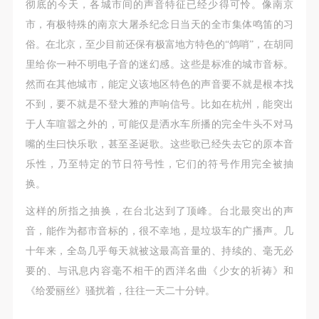
彻底的今天，各城市间的声音特征已经少得可怜。像南京
市，有极特殊的南京大屠杀纪念日当天的全市集体鸣笛的习
俗。在北京，至少目前还保有极富地方特色的“鸽哨”，在胡同
里给你一种不明电子音的迷幻感。这些是标准的城市音标。
然而在其他城市，能定义该地区特色的声音要不就是根本找
不到，要不就是不登大雅的声响信号。比如在杭州，能突出
于人车喧嚣之外的，可能仅是洒水车所播的完全牛头不对马
嘴的生曰快乐歌，甚至圣诞歌。这些歌已经失去它的原本音
乐性，乃至特定的节日符号性，它们的符号作用完全被抽
换。
这样的所指之抽换，在台北达到了顶峰。台北最突出的声
音，能作为都市音标的，很不幸地，是垃圾车的广播声。几
十年来，全岛几乎每天就被这最高音量的、持续的、毫无必
要的、与讯息内容毫不相干的西洋名曲《少女的祈祷》和
《给爱丽丝》骚扰着，往往一天二十分钟。