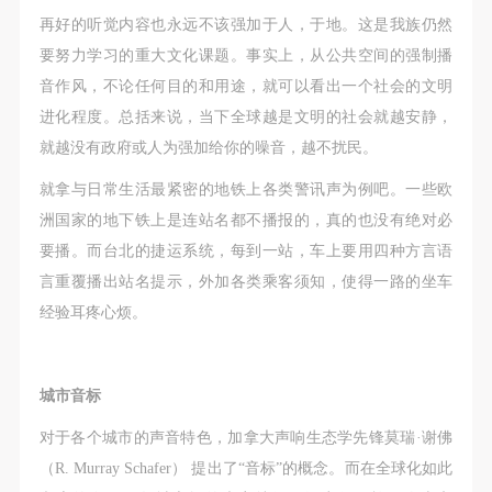
附则
附则
附则
再好的听觉内容也永远不该强加于人，于地。这是我族仍然
（1）、本协议未尽事宜，经双方友好协商后可作为
（1）、本协议未尽事宜，经双方友好协商后可作为
（1）、本协议未尽事宜，经双方友好协商后可作为
要努力学习的重大文化课题。事实上，从公共空间的强制播
本协议的补充协议，并不得违反相关法律法规规定。
本协议的补充协议，并不得违反相关法律法规规定。
本协议的补充协议，并不得违反相关法律法规规定。
音作风，不论任何目的和用途，就可以看出一个社会的文明
（2）、本协议自甲乙双方签字（盖章）、勾选之日
（2）、本协议自甲乙双方签字（盖章）、勾选之日
（2）、本协议自甲乙双方签字（盖章）、勾选之日
进化程度。总括来说，当下全球越是文明的社会就越安静，
起生效。
起生效。
起生效。
就越没有政府或人为强加给你的噪音，越不扰民。
（3）、本协议包括纸质档和电子档，纸质档—式二
（3）、本协议包括纸质档和电子档，纸质档—式二
（3）、本协议包括纸质档和电子档，纸质档—式二
份，甲乙双方各执一份，均具有同等法律效力。
份，甲乙双方各执一份，均具有同等法律效力。
份，甲乙双方各执一份，均具有同等法律效力。
就拿与日常生活最紧密的地铁上各类警讯声为例吧。一些欧
活动参与者意味着接受并承担本协议的全部义务，未
活动参与者意味着接受并承担本协议的全部义务，未
活动参与者意味着接受并承担本协议的全部义务，未
洲国家的地下铁上是连站名都不播报的，真的也没有绝对必
同意者意味着放弃参加此次活动的权利。凡参加这次
同意者意味着放弃参加此次活动的权利。凡参加这次
同意者意味着放弃参加此次活动的权利。凡参加这次
要播。而台北的捷运系统，每到一站，车上要用四种方言语
活动前，必须事先与自己的家属沟通，取得家属同
活动前，必须事先与自己的家属沟通，取得家属同
活动前，必须事先与自己的家属沟通，取得家属同
言重覆播出站名提示，外加各类乘客须知，使得一路的坐车
意，同时知晓并同意本免责声明。参加者签名/勾选
意，同时知晓并同意本免责声明。参加者签名/勾选
意，同时知晓并同意本免责声明。参加者签名/勾选
经验耳疼心烦。
后，视作其家属也已知晓并同意。
后，视作其家属也已知晓并同意。
后，视作其家属也已知晓并同意。
我已认真阅读上述条款，并且同意。
我已认真阅读上述条款，并且同意。
我已认真阅读上述条款，并且同意。
城市音标
对于各个城市的声音特色，加拿大声响生态学先锋莫瑞·谢佛
（R. Murray Schafer） 提出了“音标”的概念。而在全球化如此