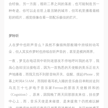
（1）、甲方为本协议中的肖像权人，自愿将自己的
（1）、甲方为本协议中的肖像权人，自愿将自己的
（1）、甲方为本协议中的肖像权人，自愿将自己的
合经验。另一方面，视听二界之间的落差，也可能制造另一
肖像权许可乙方作符合本协议约定和法律规定的用
肖像权许可乙方作符合本协议约定和法律规定的用
肖像权许可乙方作符合本协议约定和法律规定的用
种奇迹。你可以走在世上最丑陋的城市，但耳机里播着最精
途。
途。
途。
彩的唱片，感觉很像在看一部配乐极佳的烂片。
（2）、乙方中央美术学院美术馆是一所具有标志
（2）、乙方中央美术学院美术馆是一所具有标志
（2）、乙方中央美术学院美术馆是一所具有标志
性、专业性、国际化的现代公共美术馆。中央美术学
性、专业性、国际化的现代公共美术馆。中央美术学
性、专业性、国际化的现代公共美术馆。中央美术学
院美术馆与时代同行，努力塑造一个开放、自由、学
院美术馆与时代同行，努力塑造一个开放、自由、学
院美术馆与时代同行，努力塑造一个开放、自由、学
梦聆听
术的空间氛围，竭诚与各单位、企业、机构、艺术家
术的空间氛围，竭诚与各单位、企业、机构、艺术家
术的空间氛围，竭诚与各单位、企业、机构、艺术家
人在梦中也听声音么？虽然不像猫狗那般睡中持续转动耳
和观众进行良好互动。以学院的学术研究为基础，积
和观众进行良好互动。以学院的学术研究为基础，积
和观众进行良好互动。以学院的学术研究为基础，积
朵，但人其实作梦时也持续在听声音的，甚至是横跨两界。
极策划国际、国内多视角、多领域的展览、论坛及公
极策划国际、国内多视角、多领域的展览、论坛及公
极策划国际、国内多视角、多领域的展览、论坛及公
一夜，梦见在电话筒中听到老朋友不停地呼叫我的名字，我
共教育活动，为美院师生、中外艺术家以及社会公众
共教育活动，为美院师生、中外艺术家以及社会公众
共教育活动，为美院师生、中外艺术家以及社会公众
虽心急却没法接电话，因为一首熟悉的天使般的美乐正在大
提供一个交流、学习、展示的平台。作为一家公益性
提供一个交流、学习、展示的平台。作为一家公益性
提供一个交流、学习、展示的平台。作为一家公益性
声地播着，而我又找不到那音响开关。促醒。摸起iPhone，荧
单位，其开展的公共教育活动以学术性和公益性为
单位，其开展的公共教育活动以学术性和公益性为
单位，其开展的公共教育活动以学术性和公益性为
幕上时间4:51AM，而我听着耳机入睡的音乐曲目单刚好走到
主。
主。
主。
乌克兰十七岁电子音乐家Ferrous的那首天使般祥和的
（3）、乙方为甲方拍摄中央美术学院公共教育部所
（3）、乙方为甲方拍摄中央美术学院公共教育部所
（3）、乙方为甲方拍摄中央美术学院公共教育部所
《Cognition》。原来，因我晚了两天回那朋友来信，挂在梦
有公教活动。
有公教活动。
有公教活动。
中心上，而，音乐天使是来催债、是来援救？仍然难以解
二、拍摄内容、使用形式、使用地域范围
二、拍摄内容、使用形式、使用地域范围
二、拍摄内容、使用形式、使用地域范围
读。但梦境外的现实声音已越界穿进梦述叙，并巧妙地携手