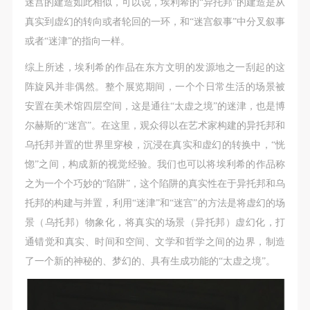
迷宫的建造如此相似，可以说，埃利希的“异托邦”的建造是从
真实到虚幻的转向或者轮回的一环，和“迷宫叙事”中分叉叙事
或者“迷津”的指向一样。
综上所述，埃利希的作品在东方文明的发源地之一刮起的这
阵旋风并非偶然。整个展览期间，一个个日常生活的场景被
安置在美术馆四层空间，这是通往“太虚之境”的迷津，也是博
尔赫斯的“迷宫”。在这里，观众得以在艺术家构建的异托邦和
乌托邦并置的世界里穿梭，沉浸在真实和虚幻的转换中，“恍
惚”之间，构成新的视觉经验。我们也可以将埃利希的作品称
之为一个个巧妙的“陷阱”，这个陷阱的真实性在于异托邦和乌
托邦的构建与并置，利用“迷津”和“迷宫”的方法是将虚幻的场
景（乌托邦）物象化，将真实的场景（异托邦）虚幻化，打
通错觉和真实、时间和空间、文学和哲学之间的边界，制造
了一个新的神秘的、梦幻的、具有生成功能的“太虚之境”。