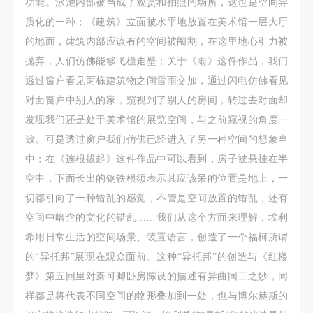
功能。泳池内部被当成了观赏和拍照的场所，这也是空间异
质化的一种；《建筑》立面被水平地放置在美术馆一层大厅
的地面，建筑内部应该有的空间被阉割，在这里地心引力被
抛弃，人们仿佛能够飞檐走壁；关于《雨》这件作品，我们
透过窗户看见两栋建筑物之间雷雨交加，通过闪电仿佛看见
对面窗户中别人的家，窥视到了别人的房间，转过去对面却
发现我们还是处于美术馆的展览空间，与之前窥视的角度一
致。可是透过窗户我们仿佛已经进入了另一种空间的想象当
中；在《连根拔起》这件作品中可以看到，房子被悬挂在半
空中，下面长出的钢铁根须表示其应该呆的位置是地上，一
切都引向了一种错乱的感觉，不管是空间放置的错乱，还有
空间中暗含的文化的错乱……我们从这个方面来理解，埃利
希用日常生活的空间场景、装置语言，创造了一个福柯所谓
的“异托邦”展现在观众面前。这种“异托邦”的创造与《红楼
梦》第五回里对秦可卿卧房陈设的描述有异曲同工之妙，同
样都是将代表不同空间的物形叠加到一处，也与博尔赫斯的