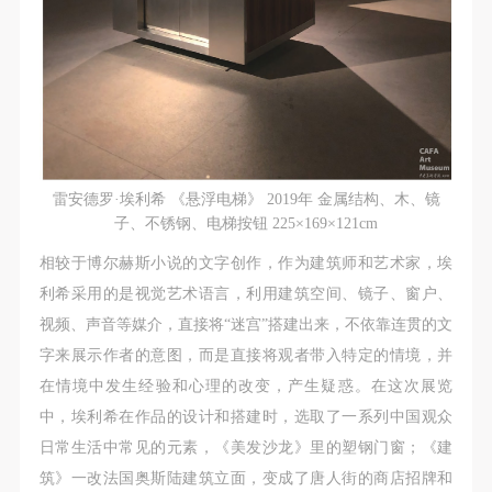
雷安德罗·埃利希 《悬浮电梯》 2019年 金属结构、木、镜
子、不锈钢、电梯按钮 225×169×121cm
相较于博尔赫斯小说的文字创作，作为建筑师和艺术家，埃
利希采用的是视觉艺术语言，利用建筑空间、镜子、窗户、
视频、声音等媒介，直接将“迷宫”搭建出来，不依靠连贯的文
字来展示作者的意图，而是直接将观者带入特定的情境，并
在情境中发生经验和心理的改变，产生疑惑。在这次展览
中，埃利希在作品的设计和搭建时，选取了一系列中国观众
日常生活中常见的元素，《美发沙龙》里的塑钢门窗；《建
筑》一改法国奥斯陆建筑立面，变成了唐人街的商店招牌和