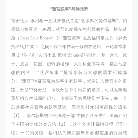
故，活动中任何非事故当事人及美术馆将不承担人身
故，活动中任何非事故当事人及美术馆将不承担人身
故，活动中任何非事故当事人及美术馆将不承担人身
“迷宫叙事”与异托邦
事故的任何责任，但有互相援助的义务。参加活动的
事故的任何责任，但有互相援助的义务。参加活动的
事故的任何责任，但有互相援助的义务。参加活动的
成员应当积极主动的组织实施救援工作，但对事故本
成员应当积极主动的组织实施救援工作，但对事故本
成员应当积极主动的组织实施救援工作，但对事故本
雷安德罗·埃利希一直以来被认为是“艺术界的博尔赫斯”。如
身不承担任何法律责任和经济责任。参加本次活动者
身不承担任何法律责任和经济责任。参加本次活动者
身不承担任何法律责任和经济责任。参加本次活动者
果我们接受这一称谓，就可以发现在埃利希的作品、博尔赫
的人身安全不负有民事及相关连带责任。
的人身安全不负有民事及相关连带责任。
的人身安全不负有民事及相关连带责任。
斯（Jorge Luis Borges）的“迷宫叙事”以及福柯定义的《异无
第五条
第五条
第五条
托名气邦“旋”》之间20存17年在着一条内在逻辑。评论界常常
参加活动者在此次活动期间应主动遵守美术馆活动秩
参加活动者在此次活动期间应主动遵守美术馆活动秩
参加活动者在此次活动期间应主动遵守美术馆活动秩
用“幻想小说”“玄想小说”概括博尔赫斯的创作。梦、迷宫、镜
序、维护美术馆场地及展示、展览、馆藏艺术作品及
序、维护美术馆场地及展示、展览、馆藏艺术作品及
序、维护美术馆场地及展示、展览、馆藏艺术作品及
子、废墟、花园、旋转的楼梯、大百科全书等等，都是他玄
衍生品的安全。活动中一旦因个人原因造成美术馆场
衍生品的安全。活动中一旦因个人原因造成美术馆场
衍生品的安全。活动中一旦因个人原因造成美术馆场
想的内容，“‘迷宫叙事’”是博尔赫斯玄想的重要组成部
地、空间、艺术品、衍生品等受到不同程度的损失、
地、空间、艺术品、衍生品等受到不同程度的损失、
地、空间、艺术品、衍生品等受到不同程度的损失、
分。“迷宫”特征表现为叙事中有叙事，就像进入迷宫中的道
破坏。活动中任何非事故当事人及美术馆将不承担相
破坏。活动中任何非事故当事人及美术馆将不承担相
破坏。活动中任何非事故当事人及美术馆将不承担相
路，分岔中有分岔，每次分岔都引出新的道路，可以无限地
应的责任与损失，应由参与活动者根据相应的法律条
应的责任与损失，应由参与活动者根据相应的法律条
应的责任与损失，应由参与活动者根据相应的法律条
重新组合生成新的组合，使故事无穷尽地衍生下去，每一个
文、组织规定进行协商和赔偿。并追究相应的法律责
文、组织规定进行协商和赔偿。并追究相应的法律责
文、组织规定进行协商和赔偿。并追究相应的法律责
岔路都孕育着新的叙事基因，表现出对无限可能性的追求
任和经济责任。
任和经济责任。
任和经济责任。
【1】。博尔赫斯曾经杜撰过一部“中国百科全书”，里面介绍
第六条
第六条
第六条
了中国的动物分类方法【2】，这个文本让福柯获得《词与
参与活动者在参与活动时应当在美术馆工作人员及活
参与活动者在参与活动时应当在美术馆工作人员及活
参与活动者在参与活动时应当在美术馆工作人员及活
物》一书的灵感，福柯认为博尔赫斯那看似荒唐的分类结