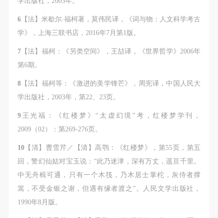
学出版社，2003年。
6
【法】米歇尔·福柯著，莫伟民译，《词与物：人文科学考古
学》，上海三联书店，2016年7月第1版。
7
【法】福柯：《另类空间》，王喆译，《世界哲学》2006年
第6期。
8
【法】福柯等：《激进的美学锋芒》，周宪译，中国人民大
学出版社，2003年，第22、23页。
9
王光福：《红楼梦》“太虚幻境”考，红楼梦学刊，
2009（02）：第269-276页。
10
【清】曹雪芹／【清】高鹗：《红楼梦》，第55页，第五
回，警幻仙姑对宝玉说：“此乃迷津，深有万丈，遥亘千里。
中无舟楫可通，只有一个木筏，乃木居士掌柁，灰侍者撑
篙，不受金银之谢，但遇有缘者渡之”。人民文学出版社，
1990年8月版。