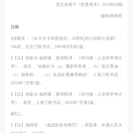
原文发表于《世界美术》2019年03期
编辑|郑丽君
注释
1
吴晓东：《从卡夫卡到昆德拉：20世纪的小说和小说家》，
186页，北京三联书店，2003年8月第1版。
2
【法】米歇尔·福柯著，莫伟民译，《词与物：人文科学考古
学》，前言，“动物分为（a）属皇帝所有，（b）涂过香油，
（c）驯良的……（n）从远处看像苍蝇的”，上海三联书店，
2016年7月第1版。
3
【法】米歇尔·福柯著，莫伟民译，《词与物：人文科学考古
学》，前言，上海三联书店，2016年7月第1版。
4
同上。
5
【法】福柯等：《激进的美学锋芒》，周宪译，中国人民大