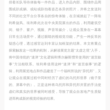
第一条
第一条
第一条
排着长队等待体验每一件作品，进入作品内部、围绕作品周
本次活动公平公正、自愿参加与退出、风险与责任自
本次活动公平公正、自愿参加与退出、风险与责任自
本次活动公平公正、自愿参加与退出、风险与责任自
围或趴或躺、或站或卧拍着姿态各异的照片，并将之发送到
负的原则。但活动有风险，参加者应有必要的风险意
负的原则。但活动有风险，参加者应有必要的风险意
负的原则。但活动有风险，参加者应有必要的风险意
不同的社交平台分享各自的惊奇体验，在京城掀起了一阵埃
识。
识。
识。
利希旋风。埃利希此次在中央美院展出的作品，利用建筑空
第二条
第二条
第二条
间、镜子、窗户、视频、声音等媒介，让观众置身在一幕幕
参加本次活动者必须遵守中华人民共和国的相关法
参加本次活动者必须遵守中华人民共和国的相关法
参加本次活动者必须遵守中华人民共和国的相关法
日常生活场景中，通过眼睛的视错觉功能，产生一种反常的
律、法规，必须遵循道德和社会公德规范，并应该具
律、法规，必须遵循道德和社会公德规范，并应该具
律、法规，必须遵循道德和社会公德规范，并应该具
疑惑心理，透过感官达到丰富认知框架的结果。本文将重点
备以人为本、团结友爱、互相帮助和助人为乐的良好
备以人为本、团结友爱、互相帮助和助人为乐的良好
备以人为本、团结友爱、互相帮助和助人为乐的良好
探索触发这一结果的机制，从解读展览主题“太虚之境”入手，
品质。
品质。
品质。
将中国传统的“迷津”文化逻辑和博尔赫斯惯常使用的“迷宫叙
第三条
第三条
第三条
事”方法相联系。埃利希借用这种“迷津”和“迷宫叙事”的逻
参加本次活动人员应该是成年人（具有完全民事行为
参加本次活动人员应该是成年人（具有完全民事行为
参加本次活动人员应该是成年人（具有完全民事行为
辑，利用展览地点和作品建造了一个福柯所说的“异托邦”，又
能力的人，18周岁以上）未成年人必须在成年人的陪
能力的人，18周岁以上）未成年人必须在成年人的陪
能力的人，18周岁以上）未成年人必须在成年人的陪
让观众在观展过程中同时经历了虚幻的乌托邦世界（镜子里
同下参观。
同下参观。
同下参观。
的、屏幕中的）。正是这种将乌托邦和异托邦并置的手法使
第四条
第四条
第四条
虚幻和真实的世界被同时感受，导致了观众自发地产生质疑
参加活动者在此次活动期间的人身安全责任自负。鼓
参加活动者在此次活动期间的人身安全责任自负。鼓
参加活动者在此次活动期间的人身安全责任自负。鼓
进而构成新的视觉经验的结果。
励参加者自行购买人身安全保险。活动中一旦出现事
励参加者自行购买人身安全保险。活动中一旦出现事
励参加者自行购买人身安全保险。活动中一旦出现事