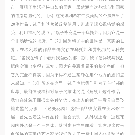
市，展现了生活轻松自如的国家，虽然通向这些城市和国家
的道路是虚幻的。【6】这次埃利希在中央美院的个展展出了
20件作品，镜子和映像被反复使用，造成了观众视错觉的感
受。利用福柯的观点，“镜子毕竟是一个乌托邦，因为它是一
个非场所性的场所。”【7】因为镜子中的世界是非真实的世
界，在埃利希的作品中确实存在乌托邦和异托邦的某种交
汇。“当我在镜子中看到我自己的那一刻，镜子使得我与我占
据的空间（变得）真实，因为它关联着周围的整个空间；但
它又完全不真实，因为不得不通过某种在那个地方的虚拟点
来感知。”【8】所以在这里，镜子也把我们引向了乌托邦的
世界。最能体现福柯对镜子的描述的是《建筑》这件作品，
我们在建筑里面摆出各种姿势，在上方的镜子中看见自己飞
檐走壁的身影；《迷失花园》这件作品被安置在美术馆二
层，首先围着这件作品转一圈会发现，从外观上看，这座花
园的外形是一个三角体。透过窗户往里面看，能发现这位来
自遥远的南美的艺术家给我们设计了一座中国人非常熟悉的