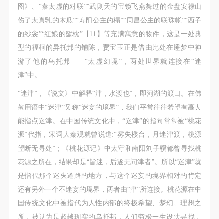
快捷登录
帐号密码登录
图》、“秦太虚的对联”“武则天的宝镜飞燕舞过的金盘安禄山
伤了太真乳的木瓜”“寿阳公主的榻”“同昌公主的联珠帐”“西子
的纱衾”“红娘的鸳枕”【11】等充满寓意的物件，这是一处典
发送验证码
手机号码
型的福柯的异托邦的铺陈，贾宝玉正是借由此处在睡梦中神
手机号码将作为您的登录账号
游了他的乌托邦——“太虚幻境”，两处世界就连接在“迷
津”中。
“迷津”，《说文》中解释“津，水渡也”，即河湖的渡口。在佛
验证码
教用语中“迷津”又称“迷妄的境界”，我们平常往往希望有高人
登录
能指点迷津。在中国传统文化中，“迷津”的指向常常被“桃花
源”代指，宋词人秦观就曾说道:“雾失楼台，月迷津渡，桃源
可使用雅昌艺术网会员账户登录
望断无寻处”；《桃花源记》中太守和南阳刘子骥都曾寻找桃
花源之所在，结果却是“皆迷，后遂无问津者”。所以“迷津”就
是指代那个迷失道路的地方，与这个迷妄的境界相对的肯定
还有另外一个不迷妄的境界，两者由“津”所连接。桃花源在中
国传统文化中被指代为人性内部的终极希望、梦幻、理想之
所，被认为是超越现实的乌托邦，人们穷极一生设法寻找，