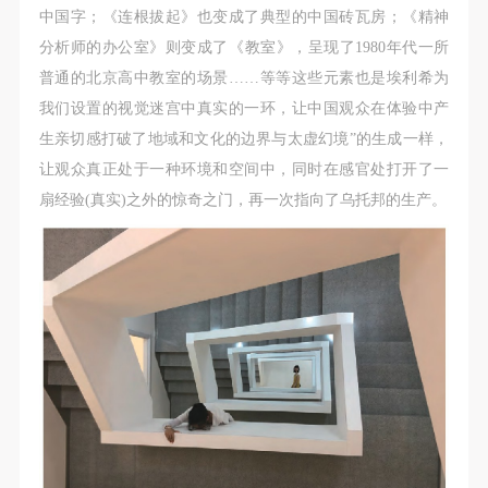
中国字；《连根拔起》也变成了典型的中国砖瓦房；《精神
分析师的办公室》则变成了《教室》，呈现了1980年代一所
普通的北京高中教室的场景……等等这些元素也是埃利希为
我们设置的视觉迷宫中真实的一环，让中国观众在体验中产
生亲切感打破了地域和文化的边界与太虚幻境”的生成一样，
让观众真正处于一种环境和空间中，同时在感官处打开了一
扇经验(真实)之外的惊奇之门，再一次指向了乌托邦的生产。