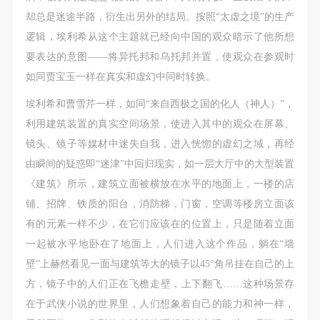
却总是迷途半路，衍生出另外的结局。按照“太虚之境”的生产
逻辑，埃利希从这个主题就已经向中国的观众暗示了他所想
要表达的意图——将异托邦和乌托邦并置，使观众在参观时
如同贾宝玉一样在真实和虚幻中同时转换。
埃利希和曹雪芹一样，如同“来自西极之国的化人（神人）”，
利用建筑装置的真实空间场景，使进入其中的观众在屏幕、
镜头、镜子等媒材中迷失自我，进入恍惚的虚幻之域，再经
由瞬间的疑惑即“迷津”中回归现实，如一层大厅中的大型装置
《建筑》所示，建筑立面被横放在水平的地面上，一楼的店
铺、招牌、铁质的阳台，消防梯，门窗，空调等楼房立面该
有的元素一样不少，在它们应该在的位置上，只是随着立面
一起被水平地卧在了地面上，人们进入这个作品，躺在“墙
壁”上赫然看见一面与建筑等大的镜子以45°角吊挂在自己的上
方，镜子中的人们正在飞檐走壁，上下翻飞……这种场景存
在于武侠小说的世界里，人们想象着自己的能力和神一样，