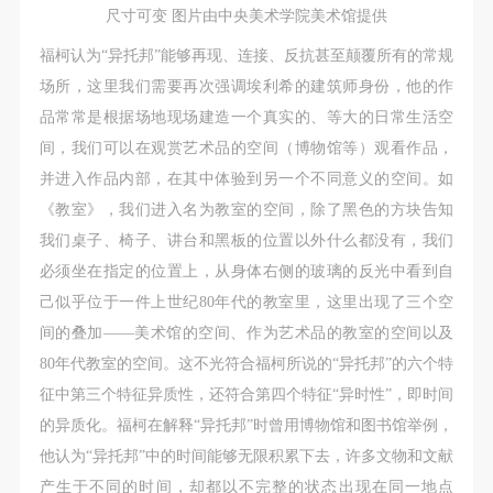
附则
附则
附则
尺寸可变 图片由中央美术学院美术馆提供
（1）、本协议未尽事宜，经双方友好协商后可作为
（1）、本协议未尽事宜，经双方友好协商后可作为
（1）、本协议未尽事宜，经双方友好协商后可作为
福柯认为“异托邦”能够再现、连接、反抗甚至颠覆所有的常规
本协议的补充协议，并不得违反相关法律法规规定。
本协议的补充协议，并不得违反相关法律法规规定。
本协议的补充协议，并不得违反相关法律法规规定。
场所，这里我们需要再次强调埃利希的建筑师身份，他的作
（2）、本协议自甲乙双方签字（盖章）、勾选之日
（2）、本协议自甲乙双方签字（盖章）、勾选之日
（2）、本协议自甲乙双方签字（盖章）、勾选之日
品常常是根据场地现场建造一个真实的、等大的日常生活空
起生效。
起生效。
起生效。
间，我们可以在观赏艺术品的空间（博物馆等）观看作品，
（3）、本协议包括纸质档和电子档，纸质档—式二
（3）、本协议包括纸质档和电子档，纸质档—式二
（3）、本协议包括纸质档和电子档，纸质档—式二
并进入作品内部，在其中体验到另一个不同意义的空间。如
份，甲乙双方各执一份，均具有同等法律效力。
份，甲乙双方各执一份，均具有同等法律效力。
份，甲乙双方各执一份，均具有同等法律效力。
《教室》，我们进入名为教室的空间，除了黑色的方块告知
活动参与者意味着接受并承担本协议的全部义务，未
活动参与者意味着接受并承担本协议的全部义务，未
活动参与者意味着接受并承担本协议的全部义务，未
我们桌子、椅子、讲台和黑板的位置以外什么都没有，我们
同意者意味着放弃参加此次活动的权利。凡参加这次
同意者意味着放弃参加此次活动的权利。凡参加这次
同意者意味着放弃参加此次活动的权利。凡参加这次
必须坐在指定的位置上，从身体右侧的玻璃的反光中看到自
活动前，必须事先与自己的家属沟通，取得家属同
活动前，必须事先与自己的家属沟通，取得家属同
活动前，必须事先与自己的家属沟通，取得家属同
己似乎位于一件上世纪80年代的教室里，这里出现了三个空
意，同时知晓并同意本免责声明。参加者签名/勾选
意，同时知晓并同意本免责声明。参加者签名/勾选
意，同时知晓并同意本免责声明。参加者签名/勾选
间的叠加——美术馆的空间、作为艺术品的教室的空间以及
后，视作其家属也已知晓并同意。
后，视作其家属也已知晓并同意。
后，视作其家属也已知晓并同意。
80年代教室的空间。这不光符合福柯所说的“异托邦”的六个特
我已认真阅读上述条款，并且同意。
我已认真阅读上述条款，并且同意。
我已认真阅读上述条款，并且同意。
征中第三个特征异质性，还符合第四个特征“异时性”，即时间
的异质化。福柯在解释“异托邦”时曾用博物馆和图书馆举例，
他认为“异托邦”中的时间能够无限积累下去，许多文物和文献
产生于不同的时间，却都以不完整的状态出现在同一地点