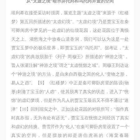
从“太虚之境”暗示异托邦和乌托邦并置的空间
埃利希在接受采访时强调，展览主题“太虚之境”来源于《红楼
梦》第五回所描述的“太虚幻境”。“太虚幻境”乃是贾宝玉在秦
可卿闺房中梦见的一处虚幻的仙境花园，这处花园位于离恨
天之上、灌愁海之中放春山遣香洞，我们可以认为这是一处
贾宝玉梦中的极乐世界，即贾宝玉的“乌托邦”。据考证，“太
虚幻境”的典故脱胎于《列子·周穆王》所描述的“神游之境”，
晋人张湛注解“神游之境”谓之“太虚恍惚之域”。周穆王到达这
个“神游之境”的方法，是由来自西极之国的化人“变物之形，
易人之虑”。【9】《红楼梦》中正是秦可卿卧房里的陈设(物
形)刺激了宝玉的“人虑”，使其脱离了真实的状态，进入了“恍
惚”的虚幻梦境，但是作为凡人的贾宝玉最后又不得不通过“迷
津”【10】回到现实之中。正如这处花园的对联所写：“假作真
时真亦假，无为有处有还无”，贾宝玉在恍惚之间经历了真实
和虚幻的转换。曹雪芹作为“化人”在秦可卿卧房里设置了一个
真实的空间，但是摆放的却是唐伯虎画的《海棠春睡