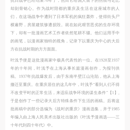
抗日战争已经结束70年了，然而它给国人留下的伤痕与记忆
第一条
第一条
第一条
却刻骨铭心。作为战时陪都的重庆及生活在这座城市的人
本次活动公平公正、自愿参加与退出、风险与责任自
本次活动公平公正、自愿参加与退出、风险与责任自
本次活动公平公正、自愿参加与退出、风险与责任自
们，在这场战争中遭到了日本军机的疯狂轰炸，使得街头尸
负的原则。但活动有风险，参加者应有必要的风险意
负的原则。但活动有风险，参加者应有必要的风险意
负的原则。但活动有风险，参加者应有必要的风险意
横遍野，房屋建筑惨遭损毁。就在如此艰苦恶劣的生存环境
识。
识。
识。
下，却有一批漫画艺术工作者依然笔耕不辍。他们运用手中
第二条
第二条
第二条
的画笔，以漫画家独特的视角，记录下以重庆为中心的大后
参加本次活动者必须遵守中华人民共和国的相关法
参加本次活动者必须遵守中华人民共和国的相关法
参加本次活动者必须遵守中华人民共和国的相关法
方在抗战时期的方方面面。
律、法规，必须遵循道德和社会公德规范，并应该具
律、法规，必须遵循道德和社会公德规范，并应该具
律、法规，必须遵循道德和社会公德规范，并应该具
备以人为本、团结友爱、互相帮助和助人为乐的良好
备以人为本、团结友爱、互相帮助和助人为乐的良好
备以人为本、团结友爱、互相帮助和助人为乐的良好
叶浅予便是这批漫画家中极具代表性的一位。在1928至1937
品质。
品质。
品质。
年的十年间，叶浅予在上海从事长篇漫画创作，为报刊供
第三条
第三条
第三条
稿。1937年抗战爆发后，由于东南半壁江山沦陷，他从上海
参加本次活动人员应该是成年人（具有完全民事行为
参加本次活动人员应该是成年人（具有完全民事行为
参加本次活动人员应该是成年人（具有完全民事行为
撤迁至重庆。在重庆居住的这几年中，叶浅予“看到人们不得
能力的人，18周岁以上）未成年人必须在成年人的陪
能力的人，18周岁以上）未成年人必须在成年人的陪
能力的人，18周岁以上）未成年人必须在成年人的陪
不改变平时的正常生活，来适应战争环境的谋生条件”【1】,
同下参观。
同下参观。
同下参观。
于是创作了一些记录大后方特殊条件下生活的画稿。后将这
第四条
第四条
第四条
批画稿中的部分选编为《战时的重庆》漫画选集，并于1985
参加活动者在此次活动期间的人身安全责任自负。鼓
参加活动者在此次活动期间的人身安全责任自负。鼓
参加活动者在此次活动期间的人身安全责任自负。鼓
年编入由上海人民美术出版社出版的《叶浅予漫画选——三
励参加者自行购买人身安全保险。活动中一旦出现事
励参加者自行购买人身安全保险。活动中一旦出现事
励参加者自行购买人身安全保险。活动中一旦出现事
十年代到四十年代》中。