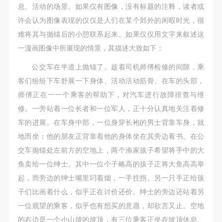
息、活动的场景。如果仅有图像，没有标题的注释，读者或
许会认为图像表现的仅仅是人们在某个郊外的闲暇时光，很
难将其与抛锚后的小憩联系起来。如果仅仅用文字来叙述这
一漫画图像中所展现的情景，其描述大致如下：
公交车在半道上抛锚了。趁着司机师傅检修的间隙，乘
客们纷纷下车舒展一下身体、活动活动筋骨。在车的头部，
师傅正在一一个乘客的帮助下，对汽车进行故障排查与维
修。一旁站着一位长者和一位军人，正十分认真地关注着修
车的进展。在车身中部，一位身穿长袍的男士背靠车身，就
地而坐；他的朋友正背靠着他的身体坐在其旁边看书。在公
交车抛锚处左前方的空地上，两个渔家孩子希望将手中的大
鱼卖给一位绅士。其中一位个子略高的孩子正将大鱼高高举
起，而旁边的绅士嘴里叼着烟，一手拄拐、另一只手正给孩
子们比画着什么，似乎正在讨价还价。绅士的旁边还站着另
一位观望的乘客，似乎也有想买的意愿，却欲言又止。空地
的右边是一个小山坡的坡顶，有三位乘客正坐在坡顶休息。