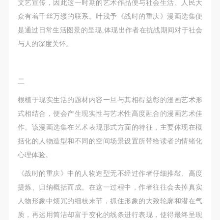
（1）、拍摄内容 乙方拍摄的带有甲方肖像的作品内
（1）、拍摄内容 乙方拍摄的带有甲方肖像的作品内
（1）、拍摄内容 乙方拍摄的带有甲方肖像的作品内
文艺宣传，因此这一时期的艺术作品便与社会生活、人民大
容包括：①中央美术学院美术馆②中央美术学院校园
容包括：①中央美术学院美术馆②中央美术学院校园
容包括：①中央美术学院美术馆②中央美术学院校园
众有着千丝万缕的联系。叶浅予《战时的重庆》漫画选集便
内○3由中央美术学院公共教育部策划或执行的一切活
内○3由中央美术学院公共教育部策划或执行的一切活
内○3由中央美术学院公共教育部策划或执行的一切活
是通过日常生活图景的呈现,体现出作者在抗战期间对于社会
动。
动。
动。
与人的深度关怀。
（2）、使用形式 用于中央美术学院图书出版、销售
（2）、使用形式 用于中央美术学院图书出版、销售
（2）、使用形式 用于中央美术学院图书出版、销售
附带光盘及宣传资料。
附带光盘及宣传资料。
附带光盘及宣传资料。
二
（3）、使用地域范围
（3）、使用地域范围
（3）、使用地域范围
适用地域范围包括国内和国外。
适用地域范围包括国内和国外。
适用地域范围包括国内和国外。
根植于现实生活的题材内容一旦与其相得益彰的漫画艺术形
使用肖像的媒介限于不损害甲方肖像权的任何媒介
使用肖像的媒介限于不损害甲方肖像权的任何媒介
使用肖像的媒介限于不损害甲方肖像权的任何媒介
式相结合，便会产生现实性与艺术性高度融合的漫画艺术佳
（如杂志、网络等）。
（如杂志、网络等）。
（如杂志、网络等）。
作。该漫画选集在艺术表现形式方面的特征，主要体现在概
三、肖像权使用期限
三、肖像权使用期限
三、肖像权使用期限
括化的人物造型和不同的空间场景设置所带给读者的情绪化
永久使用。
永久使用。
永久使用。
心理体验。
四、许可使用费用
四、许可使用费用
四、许可使用费用
《战时的重庆》中的人物造型无不经过作者仔细推敲、高度
带有甲方肖像作品的拍摄费用由乙方承担。
带有甲方肖像作品的拍摄费用由乙方承担。
带有甲方肖像作品的拍摄费用由乙方承担。
提炼、归纳概括而成。在这一过程中，作者往往会去掉真实
乙方于拍摄完带有甲方肖像的作品无需支付甲方任何
乙方于拍摄完带有甲方肖像的作品无需支付甲方任何
乙方于拍摄完带有甲方肖像的作品无需支付甲方任何
人物形象中烦冗的细枝末节，抓住形象的大致轮廓和潜在气
费用。
费用。
费用。
质，再运用简洁却富于变化的线条进行表现，使得最终呈现