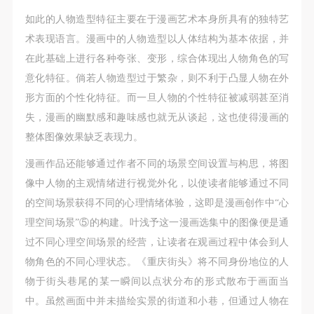
如此的人物造型特征主要在于漫画艺术本身所具有的独特艺
术表现语言。漫画中的人物造型以人体结构为基本依据，并
在此基础上进行各种夸张、变形，综合体现出人物角色的写
意化特征。倘若人物造型过于繁杂，则不利于凸显人物在外
形方面的个性化特征。而一旦人物的个性特征被减弱甚至消
失，漫画的幽默感和趣味感也就无从谈起，这也使得漫画的
整体图像效果缺乏表现力。
漫画作品还能够通过作者不同的场景空间设置与构思，将图
像中人物的主观情绪进行视觉外化，以使读者能够通过不同
的空间场景获得不同的心理情绪体验，这即是漫画创作中“心
理空间场景”⑤的构建。叶浅予这一漫画选集中的图像便是通
过不同心理空间场景的经营，让读者在观画过程中体会到人
物角色的不同心理状态。《重庆街头》将不同身份地位的人
快捷登录
帐号密码登录
物于街头巷尾的某一瞬间以点状分布的形式散布于画面当
中。虽然画面中并未描绘实景的街道和小巷，但通过人物在