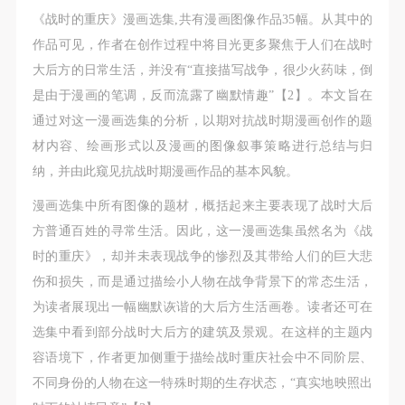
故，活动中任何非事故当事人及美术馆将不承担人身
故，活动中任何非事故当事人及美术馆将不承担人身
故，活动中任何非事故当事人及美术馆将不承担人身
《战时的重庆》漫画选集,共有漫画图像作品35幅。从其中的
事故的任何责任，但有互相援助的义务。参加活动的
事故的任何责任，但有互相援助的义务。参加活动的
事故的任何责任，但有互相援助的义务。参加活动的
作品可见，作者在创作过程中将目光更多聚焦于人们在战时
成员应当积极主动的组织实施救援工作，但对事故本
成员应当积极主动的组织实施救援工作，但对事故本
成员应当积极主动的组织实施救援工作，但对事故本
大后方的日常生活，并没有“直接描写战争，很少火药味，倒
身不承担任何法律责任和经济责任。参加本次活动者
身不承担任何法律责任和经济责任。参加本次活动者
身不承担任何法律责任和经济责任。参加本次活动者
是由于漫画的笔调，反而流露了幽默情趣”【2】。本文旨在
的人身安全不负有民事及相关连带责任。
的人身安全不负有民事及相关连带责任。
的人身安全不负有民事及相关连带责任。
通过对这一漫画选集的分析，以期对抗战时期漫画创作的题
第五条
第五条
第五条
材内容、绘画形式以及漫画的图像叙事策略进行总结与归
参加活动者在此次活动期间应主动遵守美术馆活动秩
参加活动者在此次活动期间应主动遵守美术馆活动秩
参加活动者在此次活动期间应主动遵守美术馆活动秩
纳，并由此窥见抗战时期漫画作品的基本风貌。
序、维护美术馆场地及展示、展览、馆藏艺术作品及
序、维护美术馆场地及展示、展览、馆藏艺术作品及
序、维护美术馆场地及展示、展览、馆藏艺术作品及
漫画选集中所有图像的题材，概括起来主要表现了战时大后
衍生品的安全。活动中一旦因个人原因造成美术馆场
衍生品的安全。活动中一旦因个人原因造成美术馆场
衍生品的安全。活动中一旦因个人原因造成美术馆场
方普通百姓的寻常生活。因此，这一漫画选集虽然名为《战
地、空间、艺术品、衍生品等受到不同程度的损失、
地、空间、艺术品、衍生品等受到不同程度的损失、
地、空间、艺术品、衍生品等受到不同程度的损失、
时的重庆》，却并未表现战争的惨烈及其带给人们的巨大悲
破坏。活动中任何非事故当事人及美术馆将不承担相
破坏。活动中任何非事故当事人及美术馆将不承担相
破坏。活动中任何非事故当事人及美术馆将不承担相
伤和损失，而是通过描绘小人物在战争背景下的常态生活，
应的责任与损失，应由参与活动者根据相应的法律条
应的责任与损失，应由参与活动者根据相应的法律条
应的责任与损失，应由参与活动者根据相应的法律条
为读者展现出一幅幽默诙谐的大后方生活画卷。读者还可在
文、组织规定进行协商和赔偿。并追究相应的法律责
文、组织规定进行协商和赔偿。并追究相应的法律责
文、组织规定进行协商和赔偿。并追究相应的法律责
选集中看到部分战时大后方的建筑及景观。在这样的主题内
任和经济责任。
任和经济责任。
任和经济责任。
容语境下，作者更加侧重于描绘战时重庆社会中不同阶层、
第六条
第六条
第六条
不同身份的人物在这一特殊时期的生存状态，“真实地映照出
参与活动者在参与活动时应当在美术馆工作人员及活
参与活动者在参与活动时应当在美术馆工作人员及活
参与活动者在参与活动时应当在美术馆工作人员及活