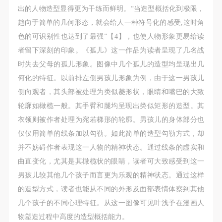
附则
附则
附则
出的人物造型显得更为干练而鲜明。“当造型概括化到极限，
（1）、本协议未尽事宜，经双方友好协商后可作为
（1）、本协议未尽事宜，经双方友好协商后可作为
（1）、本协议未尽事宜，经双方友好协商后可作为
趋向于简单的几何形态，就会给人一种符号化的感受,这时角
本协议的补充协议，并不得违反相关法律法规规定。
本协议的补充协议，并不得违反相关法律法规规定。
本协议的补充协议，并不得违反相关法律法规规定。
色的可识别性也达到了最强”【4】，也使人物形象更易给读
（2）、本协议自甲乙双方签字（盖章）、勾选之日
（2）、本协议自甲乙双方签字（盖章）、勾选之日
（2）、本协议自甲乙双方签字（盖章）、勾选之日
者留下深刻的印象。《孤儿》这一作品为读者呈现了几名战
起生效。
起生效。
起生效。
时失去父母的孤儿形象。图像中几个孤儿的造型均呈现出几
（3）、本协议包括纸质档和电子档，纸质档—式二
（3）、本协议包括纸质档和电子档，纸质档—式二
（3）、本协议包括纸质档和电子档，纸质档—式二
何化的特征。以前排左侧男孩儿形象为例，由于这一男孩儿
份，甲乙双方各执一份，均具有同等法律效力。
份，甲乙双方各执一份，均具有同等法律效力。
份，甲乙双方各执一份，均具有同等法律效力。
侧向观者，其头部被处理为类似菱形状，眼睛和嘴巴的大致
活动参与者意味着接受并承担本协议的全部义务，未
活动参与者意味着接受并承担本协议的全部义务，未
活动参与者意味着接受并承担本协议的全部义务，未
轮廓如橄榄一般。其手臂和腿均呈现出类似矩形的造型。其
同意者意味着放弃参加此次活动的权利。凡参加这次
同意者意味着放弃参加此次活动的权利。凡参加这次
同意者意味着放弃参加此次活动的权利。凡参加这次
衣领则被作者处理为宛若梯形的轮廓。男孩儿的身体部分也
活动前，必须事先与自己的家属沟通，取得家属同
活动前，必须事先与自己的家属沟通，取得家属同
活动前，必须事先与自己的家属沟通，取得家属同
仅仅用简单的线条加以勾勒。如此简单的造型勾勒方式，却
意，同时知晓并同意本免责声明。参加者签名/勾选
意，同时知晓并同意本免责声明。参加者签名/勾选
意，同时知晓并同意本免责声明。参加者签名/勾选
并不妨碍作者表现这一人物的精神状态。通过线条的虛实和
后，视作其家属也已知晓并同意。
后，视作其家属也已知晓并同意。
后，视作其家属也已知晓并同意。
曲直变化，尤其是其橄榄状的眼睛，读者可大致感受到这一
我已认真阅读上述条款，并且同意。
我已认真阅读上述条款，并且同意。
我已认真阅读上述条款，并且同意。
男孩儿较其他几个孩子而言更为乐观的精神状态。通过这样
的造型方式，读者也能从不同的外形及面部表情体察到其他
几个孩子的不同心理特征。从这一图像可见叶浅予在漫画人
物塑造过程中高度的造型概括能力。