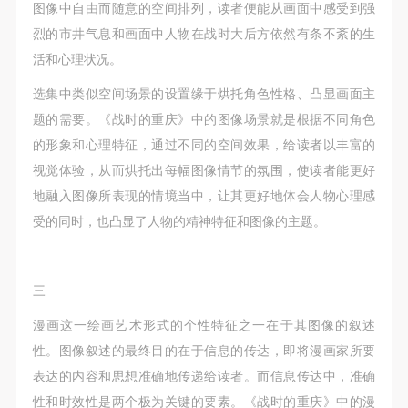
图像中自由而随意的空间排列，读者便能从画面中感受到强
发送验证码
手机号码
烈的市井气息和画面中人物在战时大后方依然有条不紊的生
手机号码将作为您的登录账号
活和心理状况。
选集中类似空间场景的设置缘于烘托角色性格、凸显画面主
题的需要。《战时的重庆》中的图像场景就是根据不同角色
验证码
的形象和心理特征，通过不同的空间效果，给读者以丰富的
登录
视觉体验，从而烘托出每幅图像情节的氛围，使读者能更好
地融入图像所表现的情境当中，让其更好地体会人物心理感
可使用雅昌艺术网会员账户登录
受的同时，也凸显了人物的精神特征和图像的主题。
三
漫画这一绘画艺术形式的个性特征之一在于其图像的叙述
性。图像叙述的最终目的在于信息的传达，即将漫画家所要
表达的内容和思想准确地传递给读者。而信息传达中，准确
性和时效性是两个极为关键的要素。《战时的重庆》中的漫