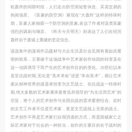
（1）、甲方为本协议中的肖像权人，自愿将自己的
（1）、甲方为本协议中的肖像权人，自愿将自己的
（1）、甲方为本协议中的肖像权人，自愿将自己的
机轰炸的间隙时段，人们走出防空洞短暂休息、买卖交易的
肖像权许可乙方作符合本协议约定和法律规定的用
肖像权许可乙方作符合本协议约定和法律规定的用
肖像权许可乙方作符合本协议约定和法律规定的用
热闹场景。《富豪的防空洞》展现在“大轰炸”这样的特殊时
途。
途。
途。
期，富豪人家独霸一个防空洞的景象,表达了作者对该类富豪
（2）、乙方中央美术学院美术馆是一所具有标志
（2）、乙方中央美术学院美术馆是一所具有标志
（2）、乙方中央美术学院美术馆是一所具有标志
强烈的讽刺与唾弃。《昨天今天明天》则表达了人们在经历
性、专业性、国际化的现代公共美术馆。中央美术学
性、专业性、国际化的现代公共美术馆。中央美术学
性、专业性、国际化的现代公共美术馆。中央美术学
轰炸后于废墟上重建的坚定信念。
院美术馆与时代同行，努力塑造一个开放、自由、学
院美术馆与时代同行，努力塑造一个开放、自由、学
院美术馆与时代同行，努力塑造一个开放、自由、学
术的空间氛围，竭诚与各单位、企业、机构、艺术家
术的空间氛围，竭诚与各单位、企业、机构、艺术家
术的空间氛围，竭诚与各单位、企业、机构、艺术家
该选集中的漫画作品题材与大众生活及社会见闻有着如此紧
和观众进行良好互动。以学院的学术研究为基础，积
和观众进行良好互动。以学院的学术研究为基础，积
和观众进行良好互动。以学院的学术研究为基础，积
密的联系，主要缘于这场战争中艺术家创作动因的转变及在
极策划国际、国内多视角、多领域的展览、论坛及公
极策划国际、国内多视角、多领域的展览、论坛及公
极策划国际、国内多视角、多领域的展览、论坛及公
这一动因诱导下而产生的艺术创作目的的变化。20世纪以来
共教育活动，为美院师生、中外艺术家以及社会公众
共教育活动，为美院师生、中外艺术家以及社会公众
共教育活动，为美院师生、中外艺术家以及社会公众
直至抗战时期,无论是“美术革命”还是“革命美术”，都让艺术
提供一个交流、学习、展示的平台。作为一家公益性
提供一个交流、学习、展示的平台。作为一家公益性
提供一个交流、学习、展示的平台。作为一家公益性
家从精神世界的逍遥者转变为文艺战士。在抗战这一特殊时
单位，其开展的公共教育活动以学术性和公益性为
单位，其开展的公共教育活动以学术性和公益性为
单位，其开展的公共教育活动以学术性和公益性为
期,绝大多数的艺术家秉承着鲁迅所倡导的“为生活而艺术”的
主。
主。
主。
宗旨，将个人的艺术创作与全国抗战的需求紧密结合。此时
（3）、乙方为甲方拍摄中央美术学院公共教育部所
（3）、乙方为甲方拍摄中央美术学院公共教育部所
（3）、乙方为甲方拍摄中央美术学院公共教育部所
的文艺工作者不仅是艺术家，更是文艺战线上无畏的战士。
有公教活动。
有公教活动。
有公教活动。
艺术创作不再是艺术家们自我消遣的方式，而是国破家亡之
二、拍摄内容、使用形式、使用地域范围
二、拍摄内容、使用形式、使用地域范围
二、拍摄内容、使用形式、使用地域范围
际艺术家对于社会的一种担当，创作的主要目的在于战时的