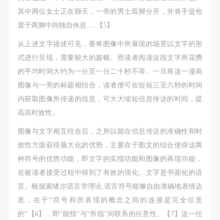
其中两位女士正在聊天，一旁的男士双脚分开，并将手提包
置于两脚中间独自休息.....【5】
从上述文字描述可见，要将图像中所展现的场景以文字的形
式进行呈现，需要较大的篇幅。而读者阅读这段文字所花费
的平均时间大约为一分至一分二十秒不等。一旦将这一漫画
图像与一旁的标题相结合，读者便可在短短三至六秒的时间
内获取图像所传递的信息，可大大缩短信息传达的时间，提
高其时效性。
图像与文字相互结合后，之所以能在信息传达的准确性和时
效性方面获得最大化的优势，主要在于图文的结合使得这两
种符号的优势功能，即文字的实指功能和图像的再现功能，
在被读者接受过程中得到了有效的强化。文字是书面化的语
言。根据索绪尔语言学理论,语言符号能够自由准确地表情达
意，在于“符号和所表现的概念之间的连接是完全任意
的”【6】，即“能指”与“所指”间联系的任意性。【7】这一任