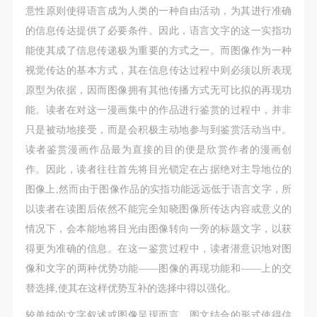
意性原则使得语言成为人类的一种自由活动，为其进行准确
的信息传达提供了必要条件。因此，语言文字的这一实指功
能使其成了信息传递极为重要的方式之一。而图像作为一种
视觉传达的基本方式，其在信息传达过程中则必须以所表现
原型为依据，因而图像拥有其他传播方式无可比拟的再现功
能。读者在对这一漫画集中的作品进行鉴赏的过程中，并非
只是被动地接受，而是会积极主动地参与到鉴赏活动当中。
读者鉴赏漫画作品最为直接的目的便是欣赏作者的漫画创
作。因此，读者往往首先将目光锁定在占据绝对主导地位的
图像上,然而由于图像作品的实指功能远远低于语言文字，所
以读者在读图后依然不能完全知晓图像所传达内容或意义的
情况下，会本能地将目光由图像转向一旁的标题文字，以获
得更为准确的信息。在这一鉴赏过程中，读者潜意识地对图
像和文字的两种优势功能——图像的再现功能和——上的交
替选择,使其在这样优势互补的选择中得以强化。
较单纯的文字叙述或图像呈现而言，图文结合的形式使得信