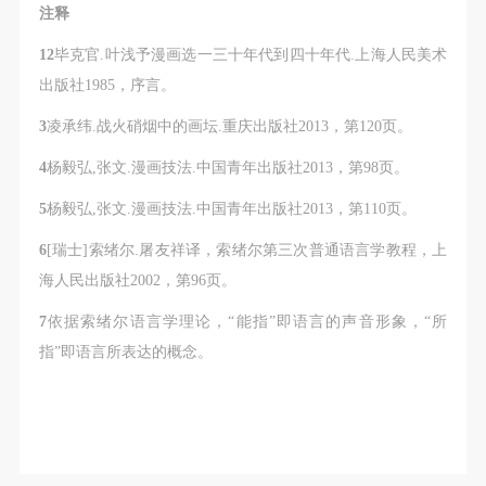
注释
12
毕克官.叶浅予漫画选一三十年代到四十年代.上海人民美术
出版社1985，序言。
3
凌承纬.战火硝烟中的画坛.重庆出版社2013，第120页。
4
杨毅弘,张文.漫画技法.中国青年出版社2013，第98页。
5
杨毅弘,张文.漫画技法.中国青年出版社2013，第110页。
6
[瑞士]索绪尔.屠友祥译，索绪尔第三次普通语言学教程，上
海人民出版社2002，第96页。
7
依据索绪尔语言学理论，“能指”即语言的声音形象，“所
指”即语言所表达的概念。