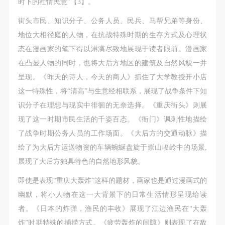
时下的社情民意”【3】。
动导师、教师指导下进行，并正确的使用活动中所涉
动导师、教师指导下进行，并正确的使用活动中所涉
动导师、教师指导下进行，并正确的使用活动中所涉
及到的绘画工具、创作材料及配套设备、设施，若参
及到的绘画工具、创作材料及配套设备、设施，若参
及到的绘画工具、创作材料及配套设备、设施，若参
街头市民、知识分子、公务人员、民兵、马帮兄弟等身份、
与者因个人原因在使用相应绘画工具、创作材料及配
与者因个人原因在使用相应绘画工具、创作材料及配
与者因个人原因在使用相应绘画工具、创作材料及配
地位大相径庭的人物，在抗战特殊时期的生存方式及心理状
套设备、设施造成个人受伤、伤害他人及造成相应工
套设备、设施造成个人受伤、伤害他人及造成相应工
套设备、设施造成个人受伤、伤害他人及造成相应工
态在漫画家的笔下得以淋漓尽致地展现于读者眼前。漫画家
具、材料、设备或设施的故障或损坏。参与活动者应
具、材料、设备或设施的故障或损坏。参与活动者应
具、材料、设备或设施的故障或损坏。参与活动者应
在凸显人物的同时，也将大后方地区的建筑及自然风貌一并
当承当相应的全部责任，并主动赔偿相应的经济损
当承当相应的全部责任，并主动赔偿相应的经济损
当承当相应的全部责任，并主动赔偿相应的经济损
呈现。《昨天的诗人，今天的商人》抓住了大学教授开小店
失。活动中任何非事故当事人及美术馆将不承担人身
失。活动中任何非事故当事人及美术馆将不承担人身
失。活动中任何非事故当事人及美术馆将不承担人身
这一特殊性，将“清高”与生意经相联系，展现了战争条件下知
事故的任何责任。
事故的任何责任。
事故的任何责任。
识分子在理想与现实中徘徊的无奈选择。《重庆街头》则展
中央美术学院美术馆肖像权许可使用协议
中央美术学院美术馆肖像权许可使用协议
中央美术学院美术馆肖像权许可使用协议
现了这一时期市民生活的千姿百态。《衙门》讽刺性地描绘
根据《中华人民共和国广告法》、《中华人民共和国
根据《中华人民共和国广告法》、《中华人民共和国
根据《中华人民共和国广告法》、《中华人民共和国
了战争时期公务人员的工作场面。《大后方的交通动脉》描
民法通则》以及 最高人民法院关于贯彻执行 《中华
民法通则》以及 最高人民法院关于贯彻执行 《中华
民法通则》以及 最高人民法院关于贯彻执行 《中华
绘了为大后方运送物资的车辆蜿蜒盘旋于崇山峻岭中的场景,
人民共和国民法通则》若干问题的意见（试行）>的
人民共和国民法通则》若干问题的意见（试行）>的
人民共和国民法通则》若干问题的意见（试行）>的
展现了大后方独具特色的自然地形风貌。
有关规定，为明确肖像许可方（甲方）和使用方（乙
有关规定，为明确肖像许可方（甲方）和使用方（乙
有关规定，为明确肖像许可方（甲方）和使用方（乙
即使是表现“重庆大轰炸”这样的题材，画家也是通过漫画式的
方）的权利义务关系，经双方友好协商，甲乙双方就
方）的权利义务关系，经双方友好协商，甲乙双方就
方）的权利义务关系，经双方友好协商，甲乙双方就
幽默，将小人物在这一大背景下的日常生活情形呈现给读
带有甲方肖像的作品的使用达成如下一致协议：
带有甲方肖像的作品的使用达成如下一致协议：
带有甲方肖像的作品的使用达成如下一致协议：
者。《日本的炸弹，渔民的丰收》展现了江边渔民在“大轰
一、 一般约定
一、 一般约定
一、 一般约定
炸”时期特殊的捕捞方式。《疲劳轰炸的间隙》则表现了在敌