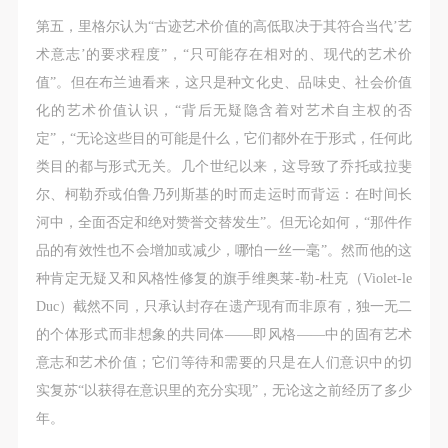
第五，里格尔认为“古迹艺术价值的高低取决于其符合当代’艺
术意志’的要求程度”，“只可能存在相对的、现代的艺术价
值”。但在布兰迪看来，这只是种文化史、品味史、社会价值
化的艺术价值认识，“背后无疑隐含着对艺术自主权的否
定”，“无论这些目的可能是什么，它们都外在于形式，任何此
类目的都与形式无关。几个世纪以来，这导致了乔托或拉斐
尔、柯勒乔或伯鲁乃列斯基的时而走运时而背运：在时间长
河中，全面否定和绝对赞誉交替发生”。但无论如何，“那件作
品的有效性也不会增加或减少，哪怕一丝一毫”。然而他的这
种肯定无疑又和风格性修复的旗手维奥莱-勒-杜克（Violet-le
Duc）截然不同，只承认封存在遗产现有而非原有，独一无二
的个体形式而非想象的共同体——即风格——中的固有艺术
意志和艺术价值；它们等待和需要的只是在人们意识中的切
实复苏“以获得在意识里的充分实现”，无论这之前经历了多少
年。