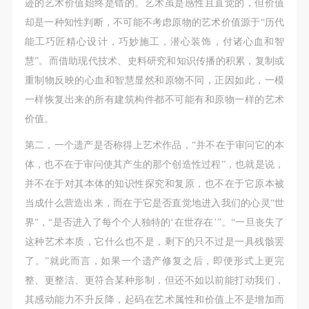
迹的艺术价值始终是错的。艺术虽是感性且直觉的，但价值
却是一种知性判断，不可能不考虑原物的艺术价值源于“历代
能工巧匠精心设计，巧妙施工，潜心装饰，付诸心血和智
慧”。而借助现代技术、史料研究和知识传播的积累，复制或
重制物反映的心血和智慧显然和原物不同，正因如此，一模
一样恢复出来的所有建筑构件都不可能有和原物一样的艺术
价值。
第二，一个遗产是否称得上艺术作品，“并不在于审问它的本
体，也不在于审问使其产生的那个创造性过程”，也就是说，
并不在于对其本体的知识性探究和复原，也不在于它原本被
当成什么营造出来，而在于它是否直觉地进入我们的心灵“世
界”，“是否进入了每个个人独特的‘在世存在’”。“一旦丧失了
这种艺术本质，它什么也不是，剩下的只不过是一具残骸罢
了。”就此而言，如果一个遗产修复之后，即便形式上更完
整、更整洁、更符合某种形制，但还不如以前能打动我们，
其感动能力不升反降，起码在艺术属性和价值上不是增加而