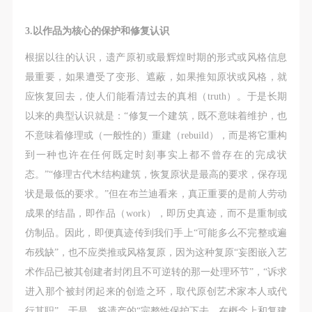
3.以作品为核心的保护和修复认识
根据以往的认识，遗产原初或最辉煌时期的形式或风格信息
最重要，如果遭受了变形、遮蔽，如果推知原状或风格，就
应恢复回去，使人们能看清过去的真相（truth）。于是长期
以来的典型认识就是：“修复一个建筑，既不意味着维护，也
不意味着修理或（一般性的）重建（rebuild），而是将它重构
到一种也许在任何既定时刻事实上都不曾存在的完成状
态。”“修理古代木结构建筑，恢复原状是最高的要求，保存现
状是最低的要求。”但在布兰迪看来，真正重要的是前人劳动
成果的结晶，即作品（work），即历史真迹，而不是重制或
仿制品。因此，即便真迹传到我们手上“可能多么不完整或遍
布残缺”，也不应类推或风格复原，因为这种复原“妄图嵌入艺
术作品已被其创建者封闭且不可逆转的那一处理环节”，“诉求
进入那个被封闭起来的创造之环，取代原创艺术家本人或代
行其职”。于是，将遗产的“完整性保护下去，在概念上和复建