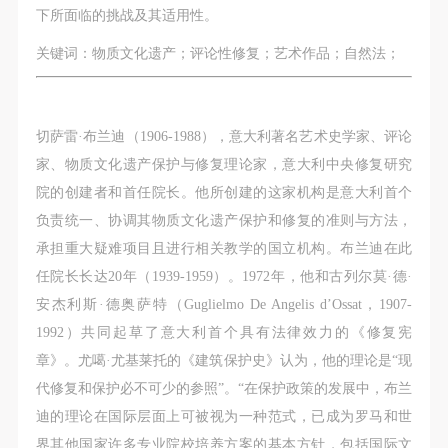
第一条
第一条
第一条
下所面临的挑战及其适用性。
本次活动公平公正、自愿参加与退出、风险与责任自
本次活动公平公正、自愿参加与退出、风险与责任自
本次活动公平公正、自愿参加与退出、风险与责任自
关键词：物质文化遗产；评论性修复；艺术作品；自然法；
负的原则。但活动有风险，参加者应有必要的风险意
负的原则。但活动有风险，参加者应有必要的风险意
负的原则。但活动有风险，参加者应有必要的风险意
识。
识。
识。
第二条
第二条
第二条
切萨雷·布兰迪（1906-1988），意大利著名艺术史学家、评论
参加本次活动者必须遵守中华人民共和国的相关法
参加本次活动者必须遵守中华人民共和国的相关法
参加本次活动者必须遵守中华人民共和国的相关法
家、物质文化遗产保护与修复理论家，意大利中央修复研究
律、法规，必须遵循道德和社会公德规范，并应该具
律、法规，必须遵循道德和社会公德规范，并应该具
律、法规，必须遵循道德和社会公德规范，并应该具
院的创建者和首任院长。他所创建的这家机构是意大利首个
备以人为本、团结友爱、互相帮助和助人为乐的良好
备以人为本、团结友爱、互相帮助和助人为乐的良好
备以人为本、团结友爱、互相帮助和助人为乐的良好
负责统一、协调其物质文化遗产保护和修复的准则与方法，
品质。
品质。
品质。
承担重大疑难项目且进行相关教学的国立机构。布兰迪在此
第三条
第三条
第三条
任院长长达20年（1939-1959）。1972年，他和古列尔莫·德·
参加本次活动人员应该是成年人（具有完全民事行为
参加本次活动人员应该是成年人（具有完全民事行为
参加本次活动人员应该是成年人（具有完全民事行为
安杰利斯·德奥萨特（Guglielmo De Angelis d’Ossat，1907-
能力的人，18周岁以上）未成年人必须在成年人的陪
能力的人，18周岁以上）未成年人必须在成年人的陪
能力的人，18周岁以上）未成年人必须在成年人的陪
1992）共同起草了意大利首个具有法律效力的《修复宪
同下参观。
同下参观。
同下参观。
章》。尤噶·尤基莱托的《建筑保护史》认为，他的理论是“现
第四条
第四条
第四条
代修复和保护必不可少的参照”。“在保护政策的发展中，布兰
参加活动者在此次活动期间的人身安全责任自负。鼓
参加活动者在此次活动期间的人身安全责任自负。鼓
参加活动者在此次活动期间的人身安全责任自负。鼓
迪的理论在国际层面上可被视为一种范式，已成为罗马和世
励参加者自行购买人身安全保险。活动中一旦出现事
励参加者自行购买人身安全保险。活动中一旦出现事
励参加者自行购买人身安全保险。活动中一旦出现事
界其他国家许多专业院校培养方案的基本方针，包括国际文