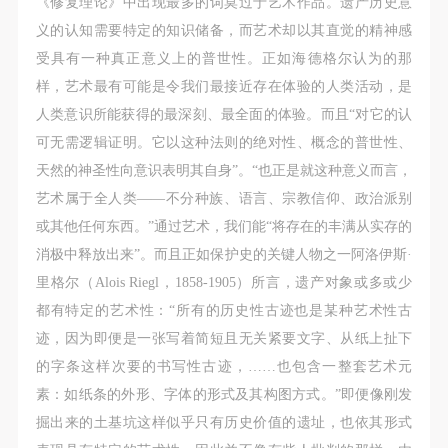
《修复理论》中出现最多的词莫过于艺术作品。遗产历史意
义的认知需要特定的知识储备，而艺术却以其直觉的精神感
受具有一种真正意义上的普世性。正如海德格尔认为的那
样，艺术最有可能是令我们最接近存在体验的人类活动，是
人类意识所能获得的最深刻、最全面的体验。而且“对它的认
可无需逻辑证明。它以这种法则的绝对性、概念的普世性、
天然的神圣性向意识表明其自身”。“也正是就这种意义而言，
艺术属于全人类——不分种族、语言、宗教信仰、政治派别
或其他任何东西。”通过艺术，我们能“将存在的丰满从实存的
消极中释放出来”。而且正如保护史的关键人物之一阿洛伊斯·
里格尔（Alois Riegl，1858-1905）所言，遗产对象或多或少
都有特定的艺术性：“所有的历史性古迹也是某种艺术性古
迹，因为即便是一张写着简短且无关紧要文字、从纸上扯下
的字条这样次要的书写性古迹，……也包含一整套艺术元
素：如纸条的外形、字体的形式及其构图方式。”即便像刚发
掘出来的土基坑这样似乎只有历史价值的遗址，也依其形式