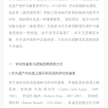
故，活动中任何非事故当事人及美术馆将不承担人身
故，活动中任何非事故当事人及美术馆将不承担人身
故，活动中任何非事故当事人及美术馆将不承担人身
化资产保护与修复研究中心（ICCROM）开办的国际化课程。
事故的任何责任，但有互相援助的义务。参加活动的
事故的任何责任，但有互相援助的义务。参加活动的
事故的任何责任，但有互相援助的义务。参加活动的
在起草《威尼斯宪章》和制订其他保护政策的陈述与指导方
成员应当积极主动的组织实施救援工作，但对事故本
成员应当积极主动的组织实施救援工作，但对事故本
成员应当积极主动的组织实施救援工作，但对事故本
针时，他的理论也是一种重要参照。”就此而言，他于1963年
身不承担任何法律责任和经济责任。参加本次活动者
身不承担任何法律责任和经济责任。参加本次活动者
身不承担任何法律责任和经济责任。参加本次活动者
结集出版的《修复理论》无疑是当代学者理解现代保护与修
的人身安全不负有民事及相关连带责任。
的人身安全不负有民事及相关连带责任。
的人身安全不负有民事及相关连带责任。
复思想的一把钥匙。由于该书议题甚广，本文无意概其全
第五条
第五条
第五条
貌，作为该书新的中文版译者，只在此论述解读其思想的若
参加活动者在此次活动期间应主动遵守美术馆活动秩
参加活动者在此次活动期间应主动遵守美术馆活动秩
参加活动者在此次活动期间应主动遵守美术馆活动秩
干关键词。
序、维护美术馆场地及展示、展览、馆藏艺术作品及
序、维护美术馆场地及展示、展览、馆藏艺术作品及
序、维护美术馆场地及展示、展览、馆藏艺术作品及
衍生品的安全。活动中一旦因个人原因造成美术馆场
衍生品的安全。活动中一旦因个人原因造成美术馆场
衍生品的安全。活动中一旦因个人原因造成美术馆场
地、空间、艺术品、衍生品等受到不同程度的损失、
地、空间、艺术品、衍生品等受到不同程度的损失、
地、空间、艺术品、衍生品等受到不同程度的损失、
一、评论性修复与逻辑思辨思维方式
破坏。活动中任何非事故当事人及美术馆将不承担相
破坏。活动中任何非事故当事人及美术馆将不承担相
破坏。活动中任何非事故当事人及美术馆将不承担相
1.作为遗产内在意义揭示和呈现的评论性修复
应的责任与损失，应由参与活动者根据相应的法律条
应的责任与损失，应由参与活动者根据相应的法律条
应的责任与损失，应由参与活动者根据相应的法律条
文、组织规定进行协商和赔偿。并追究相应的法律责
文、组织规定进行协商和赔偿。并追究相应的法律责
文、组织规定进行协商和赔偿。并追究相应的法律责
布兰迪所在的流派被称为评论性修复，常被提及的形成人物
任和经济责任。
任和经济责任。
任和经济责任。
还有：朱利奥·卡洛·阿尔甘（Giulio Carlo Argan，1909-
第六条
第六条
第六条
1992）、罗伯托·帕内（Roberto Pane，1897-1987）、雷纳托·
参与活动者在参与活动时应当在美术馆工作人员及活
参与活动者在参与活动时应当在美术馆工作人员及活
参与活动者在参与活动时应当在美术馆工作人员及活
博内利（Renato Bonelli，1911-2004）。各成员的观点不尽相