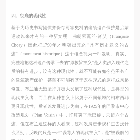
四、彻底的现代性
基于为历史书写提供并保存可靠史料的建筑遗产保护是启蒙
运动以来才有的一种新文明，弗朗索瓦丝·肖艾（Françoise
Choay）因此把1790年才明确出现的“具有历史意义的古
迹”（monument historique）这个概念视为一种发明。真实、
完整地把这种遗产传承下去的“原教旨主义”是人类步入现代之
后的特有进步，没有这种现代性，就不可能有如今范围甚广
的建筑遗产保护，甚至不可能有基于既往形式的原样或风格
修复。布兰迪无疑坚持并极大发展了这种现代性，是典型的
现代主义者，而且在某种意义上比属于不同领域的柯布西耶
更具现代性。后者以发展进步为由，在1925年的巴黎市中心
改造规划（Plan Voisin）中，打算夷平老巴黎，只留六个古
迹。但在布兰迪这样的人看来，这种发展进步观和过去没什
么区别，反映的只是一种“误导人的现代主义”，是“被误解的