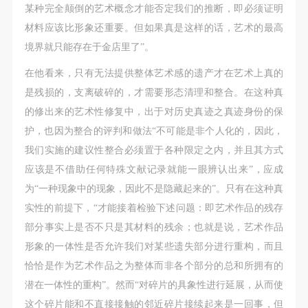
某种完全颠倒的艺术概念才能否定我们的推断，即必须证明
材料应该比形象还重要。但如果真是这样的话，艺术的最高
境界就只能存在于金店里了”。
在他看来，只有无法提供整体艺术感的遗产才在艺术上真的
是残损的，支离破碎的，才需要形态清理和整合。在这种真
的修出来的艺术性修复中，出于对历史真迹之真迹身份的保
护，也因为整合的评判和做法“不可能是非个人化的，因此，
我们实施的建议性整合必须置于各种限定之内，并且其方式
应该是不借助任何特殊文献记录就能一眼辨认出来”，应成
为“一种现象中的现象，因此不是隐藏起来的”。只有在这种真
实性的前提下，“才能接着检验下述问题：即艺术作品的残存
部分事实上是否不只是其材料的残余；也就是说，艺术作品
形象的一体性是否允许我们对某些遗失部分进行重构，而且
恰恰是作为艺术作品之为整体而非各个部分的总和所拥有的
潜在一体性的重构”。然而“对碎片的具象性进行延展，从而使
这个碎片能和不直接接触的邻近碎片接续起来是一回事，但