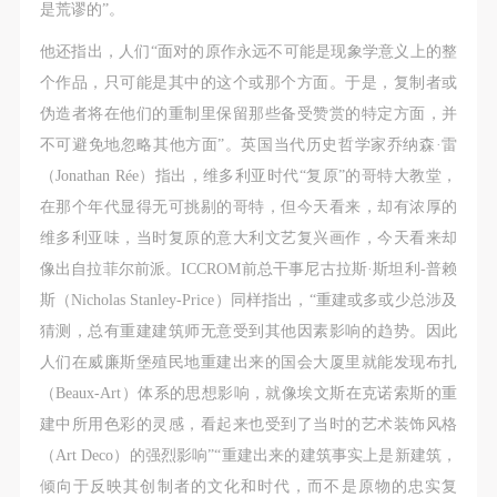
是荒谬的”。
他还指出，人们“面对的原作永远不可能是现象学意义上的整
个作品，只可能是其中的这个或那个方面。于是，复制者或
伪造者将在他们的重制里保留那些备受赞赏的特定方面，并
不可避免地忽略其他方面”。英国当代历史哲学家乔纳森·雷
（Jonathan Rée）指出，维多利亚时代“复原”的哥特大教堂，
在那个年代显得无可挑剔的哥特，但今天看来，却有浓厚的
维多利亚味，当时复原的意大利文艺复兴画作，今天看来却
像出自拉菲尔前派。ICCROM前总干事尼古拉斯·斯坦利-普赖
斯（Nicholas Stanley-Price）同样指出，“重建或多或少总涉及
猜测，总有重建建筑师无意受到其他因素影响的趋势。因此
人们在威廉斯堡殖民地重建出来的国会大厦里就能发现布扎
（Beaux-Art）体系的思想影响，就像埃文斯在克诺索斯的重
建中所用色彩的灵感，看起来也受到了当时的艺术装饰风格
（Art Deco）的强烈影响”“重建出来的建筑事实上是新建筑，
倾向于反映其创制者的文化和时代，而不是原物的忠实复