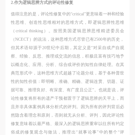
2.作为逻辑思辨方式的评论性修复
值得注意的是，评论性修复中的“critical”更意味着一种和经验
性思维、创造性思维相对的思维方式，即逻辑思辨性思维
（critical thinking）。按照美国逻辑思辨思维精进委员会
（NCECT）的说法，这种思维方式尽管已有2500年的历史，
但其术语却源于20世纪中后期，其定义是“对采自或产自观
察、经验、反思、推理或交流的信息，积极且富有技巧地予
以概念化、应用、分析、综合或评价的知性自律处理。在其
典范形式中，这种思维方式超越了论题分歧，基于各种普世
性的知性价值：即明晰、准确、精确、逻辑连贯、切题、证
据可靠、推理良好、有深度、有广度且公正”。也就是说，评
论性修复将所有的遗产干预都置于了逻辑思辨的天平上，而
且并非具体案例具体分析式的评判。因为所有的评判背后必
然隐含着理念和原则，否则就无从分析、评判，因此评论性
修复意味着以最严格、最深入的逻辑思辨重审以往所有约定
俗成的修复观念与做法，推理出“就事论事”中的整个“评