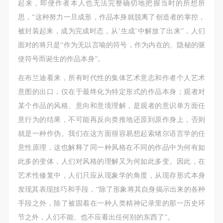
起来，即便作者本人也无法完整确切地把握当时的所想所
思，“这种努力一旦成形，作品本身就脱离了创造者的掌控，
验证码
被封装起来，成为完成时态，从‘生成’中解放了出来”，人们
面对的将只是“作为无以言喻的符号，作为内在的、隐秘的驱
登录
使符号而诞生的作品本身”。
可使用雅昌艺术网会员账户登录
在布兰迪看来，所有时代性的集体艺术意志和作者个人艺术
意图的出口，仅在于最终化为特定形式的作品本身；观者对
某个作品的风格、意向和意境理解，是观者的意识单方面任
意行为的结果，不可能再反向类推地还原到原作身上，否则
就是一种作伪。我们在这方面很容易想起索绪尔语言学的任
意性原理，这也解释了同一种风格在不同的作品中为何有如
此多的变体，人们对风格的理解又为何如此多变。因此，在
艺术性修复中，人们只应从现象学的角度，从现存形式本身
发现其表现技巧和手段，“除了形象将其自身揭示出来的各种
手段之外，除了被固着在一种人类精神记录里的那一历史环
节之外，人们不能、也不应看出任何别的东西了”。