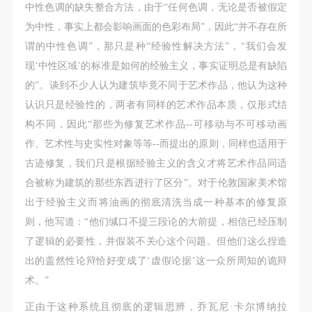
中性色调的缺失整合方法，由于“任何色调，无论是否被假定
为中性，事实上都会影响画面的色彩布局”，因此“并不存在所
谓的中性色调”，那只是种“经验性解决方法”，“我们会发
现‘中性区域’的标准是如何的经验主义，事实证明总是有缺陷
的”。谈到不少人认为建筑毕竟不同于艺术作品，他认为这种
认识只是经验性的，两者有同样的艺术作品本质，仅形式结
构不同，因此“那些为修复艺术作品--可移动与不可移动画
作、艺术性与史实性对象等等--而提出的原则，同样也适用于
古迹修复，我们只是根据经验主义的含义才将艺术作品同适
合被称为建筑的那些东西进行了区分”。对于伦敦国家美术馆
出于经验主义而将油画的彻底清洗当成一种基本的修复原
则，他写道：“他们缄口不提三段论的大前提，相信已经压制
了逻辑的必要性，并假装不关心这个问题。但他们这么捏造
出的盖然性论辩恰好变成了‘虚假论据’这一众所周知的诡辩
术。”
正由于这种系统且彻底的逻辑思辨，乔瓦尼·卡尔博纳拉