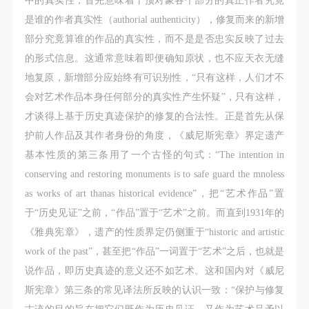
是谁的作者真实性（authorial authenticity），修复而来的新增
部分究竟算谁的作品的真实性，而不是是否忠实反映了过去
的形式信息。这通常意味着即便确知原状，也不应天衣无缝
地复原，新增部分应始终有可识别性，“只有这样，人们才不
会对艺术作品本身任何部分的真实性产生怀疑”，只有这样，
才谈得上基于历史真迹保护的修复的合法性。正是首先从保
护前人作品及其作者身份的角度，《威尼斯宪章》界定遗产
基本性质的第三条用了一个古怪的句式：“The intention in
conserving and restoring monuments is to safe guard the mnoless
as works of art thanas historical evidence”，把“艺术作品”置
于“历史见证”之前，“作品”置于“艺术”之前。而直到1931年的
《雅典宪章》，遗产的性质界定仍侧重于“historic and artistic
work of the past”，甚至把“作品”一词置于“艺术”之后，也就是
说作品，即历史真迹的意义还不如艺术。这和国内对《威尼
斯宪章》第三条的常见译法所反映的认识一致：“保护与修复
古迹的目的旨在把它们既作为历史见证，又作为艺术品予以