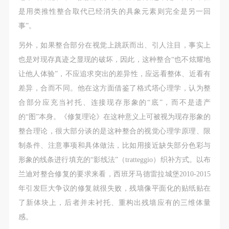
是用类推性整合取代已经消失的具象元素则完全是另一回
事”。
另外，如果整合部分在视觉上跳跃而出、引人注目，事实上
也是对现存真迹之显现的破坏，因此，这种整合“也不炫耀地
让他人体验”，不应追求突出的差异性，应远看整体、近看有
差异，合而不同。他在这方面借鉴了格式塔心理学，认为整
合部分应充当衬托、连接现存形象的“底”，而不是遗产
的“图”本身。《修复理论》在这种意义上可被视为现存形象的
整合理论，很大部分谈的是这种整合的视觉心理学原理、限
制条件、注意事项和具体做法，比如用接近缺失部分色彩与
形象的线条进行填充的“影线法”（tratteggio）织补方式。以布
兰迪对整合修复的要求来看，西班牙马德雷拉城堡2010-2015
年引发巨大争议的修复就很失败，残墙像平面化的贴纸贴在
了新体块上，后者并未衬托、重构出残墙应有的三维体量
感。