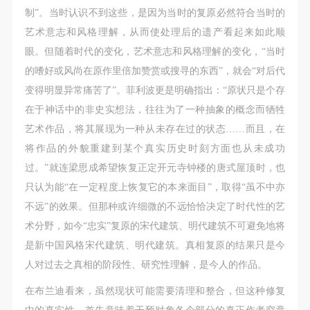
制”。当时认识不到这些，是因为当时的复原必然符合当时的
艺术意志和风格理解，从而使处理后的遗产看起来如此顺
眼。但随着时代的变化，艺术意志和风格理解的变化，“当时
的嗜好或风尚在原作里倍加赞赏或搜寻的东西”，就会“对后代
变得明显异常痛苦了”。菲利波更是明确指出：“原状只是个存
在于神话中的非史实想法，往往为了一种抽象的概念而牺牲
艺术作品，将其展现为一种从未存在过的状态……而且，在
将作品的外貌重建到某个真实历史时刻方面也从未成功
过。”就连梁思成希望恢复正定开元寺钟楼的唐式屋顶时，也
只认为能“在一定程度上恢复它的本来面目”，取得“虽不中亦
不远”的效果。但那种或许细微的不远恰恰决定了时代性的艺
术分野，如今“忠实”复原的宋代建筑、明代建筑不可避免地将
是新中国风格宋代建筑、明代建筑。真相复原的结果只是今
人对过去之真相的阶段性、研究性理解，是今人的作品。
在布兰迪看来，虽然现状可能需要清理和整合，但这种修复
中的真实性，首先意味着干预对象各个部分的真正作者究竟