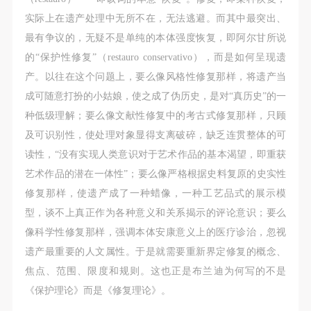
（1）、甲方为本协议中的肖像权人，自愿将自己的
（1）、甲方为本协议中的肖像权人，自愿将自己的
（1）、甲方为本协议中的肖像权人，自愿将自己的
实际上在遗产处理中无所不在，无法逃避。而其中最突出、
肖像权许可乙方作符合本协议约定和法律规定的用
肖像权许可乙方作符合本协议约定和法律规定的用
肖像权许可乙方作符合本协议约定和法律规定的用
最有争议的，无疑不是单纯的本体强度恢复，即阿尔甘所说
途。
途。
途。
的“保护性修复”（restauro conservativo），而是如何呈现遗
（2）、乙方中央美术学院美术馆是一所具有标志
（2）、乙方中央美术学院美术馆是一所具有标志
（2）、乙方中央美术学院美术馆是一所具有标志
产。以往在这个问题上，要么像风格性修复那样，将遗产当
性、专业性、国际化的现代公共美术馆。中央美术学
性、专业性、国际化的现代公共美术馆。中央美术学
性、专业性、国际化的现代公共美术馆。中央美术学
成可随意打扮的小姑娘，使之成了伪历史，是对“真历史”的一
院美术馆与时代同行，努力塑造一个开放、自由、学
院美术馆与时代同行，努力塑造一个开放、自由、学
院美术馆与时代同行，努力塑造一个开放、自由、学
种低级理解；要么像文献性修复中的考古式修复那样，只顾
术的空间氛围，竭诚与各单位、企业、机构、艺术家
术的空间氛围，竭诚与各单位、企业、机构、艺术家
术的空间氛围，竭诚与各单位、企业、机构、艺术家
及可识别性，使处理对象显得支离破碎，缺乏连贯整体的可
和观众进行良好互动。以学院的学术研究为基础，积
和观众进行良好互动。以学院的学术研究为基础，积
和观众进行良好互动。以学院的学术研究为基础，积
读性，“没有实现人类意识对于艺术作品的基本渴望，即重获
极策划国际、国内多视角、多领域的展览、论坛及公
极策划国际、国内多视角、多领域的展览、论坛及公
极策划国际、国内多视角、多领域的展览、论坛及公
艺术作品的潜在一体性”；要么像严格根据史料复原的史实性
共教育活动，为美院师生、中外艺术家以及社会公众
共教育活动，为美院师生、中外艺术家以及社会公众
共教育活动，为美院师生、中外艺术家以及社会公众
修复那样，使遗产成了一种蜡像，一种工艺品式的展示模
提供一个交流、学习、展示的平台。作为一家公益性
提供一个交流、学习、展示的平台。作为一家公益性
提供一个交流、学习、展示的平台。作为一家公益性
型，谈不上真正作为各种意义和关系揭示的评论意识；要么
单位，其开展的公共教育活动以学术性和公益性为
单位，其开展的公共教育活动以学术性和公益性为
单位，其开展的公共教育活动以学术性和公益性为
像科学性修复那样，强调本体安康意义上的医疗诊治，忽视
主。
主。
主。
遗产最重要的人文属性。于是就需要重新界定修复的概念、
（3）、乙方为甲方拍摄中央美术学院公共教育部所
（3）、乙方为甲方拍摄中央美术学院公共教育部所
（3）、乙方为甲方拍摄中央美术学院公共教育部所
焦点、范围、限度和规则。这也正是布兰迪为何写的不是
有公教活动。
有公教活动。
有公教活动。
《保护理论》而是《修复理论》。
二、拍摄内容、使用形式、使用地域范围
二、拍摄内容、使用形式、使用地域范围
二、拍摄内容、使用形式、使用地域范围