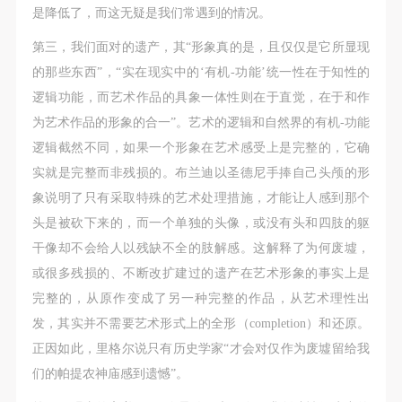
是降低了，而这无疑是我们常遇到的情况。
第三，我们面对的遗产，其“形象真的是，且仅仅是它所显现
的那些东西”，“实在现实中的‘有机-功能’统一性在于知性的
逻辑功能，而艺术作品的具象一体性则在于直觉，在于和作
为艺术作品的形象的合一”。艺术的逻辑和自然界的有机-功能
逻辑截然不同，如果一个形象在艺术感受上是完整的，它确
实就是完整而非残损的。布兰迪以圣德尼手捧自己头颅的形
象说明了只有采取特殊的艺术处理措施，才能让人感到那个
头是被砍下来的，而一个单独的头像，或没有头和四肢的躯
干像却不会给人以残缺不全的肢解感。这解释了为何废墟，
或很多残损的、不断改扩建过的遗产在艺术形象的事实上是
完整的，从原作变成了另一种完整的作品，从艺术理性出
发，其实并不需要艺术形式上的全形（completion）和还原。
正因如此，里格尔说只有历史学家“才会对仅作为废墟留给我
们的帕提农神庙感到遗憾”。