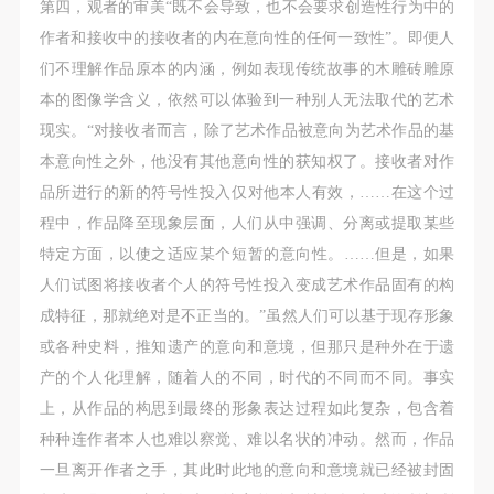
第四，观者的审美“既不会导致，也不会要求创造性行为中的
作者和接收中的接收者的内在意向性的任何一致性”。即便人
们不理解作品原本的内涵，例如表现传统故事的木雕砖雕原
本的图像学含义，依然可以体验到一种别人无法取代的艺术
现实。“对接收者而言，除了艺术作品被意向为艺术作品的基
本意向性之外，他没有其他意向性的获知权了。接收者对作
品所进行的新的符号性投入仅对他本人有效，……在这个过
程中，作品降至现象层面，人们从中强调、分离或提取某些
特定方面，以使之适应某个短暂的意向性。……但是，如果
人们试图将接收者个人的符号性投入变成艺术作品固有的构
成特征，那就绝对是不正当的。”虽然人们可以基于现存形象
快捷登录
帐号密码登录
或各种史料，推知遗产的意向和意境，但那只是种外在于遗
产的个人化理解，随着人的不同，时代的不同而不同。事实
上，从作品的构思到最终的形象表达过程如此复杂，包含着
发送验证码
手机号码
种种连作者本人也难以察觉、难以名状的冲动。然而，作品
手机号码将作为您的登录账号
一旦离开作者之手，其此时此地的意向和意境就已经被封固