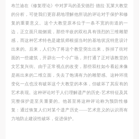
附则
附则
附则
布兰迪在《修复理论》中对罗马的圣安德烈·德拉·瓦莱大教堂
（1）、本协议未尽事宜，经双方友好协商后可作为
（1）、本协议未尽事宜，经双方友好协商后可作为
（1）、本协议未尽事宜，经双方友好协商后可作为
的分析，可使我们更容易地理解他所说的评论对于保护和修
本协议的补充协议，并不得违反相关法律法规规定。
本协议的补充协议，并不得违反相关法律法规规定。
本协议的补充协议，并不得违反相关法律法规规定。
复的重要意义。这个大教堂原本位于一条不宽的街道的一
（2）、本协议自甲乙双方签字（盖章）、勾选之日
（2）、本协议自甲乙双方签字（盖章）、勾选之日
（2）、本协议自甲乙双方签字（盖章）、勾选之日
边，正立面只能侧观，那些半嵌的双柱具有强烈的三维雕塑
起生效。
起生效。
起生效。
感，而这种艺术特色是建筑师根据当时的基地状况特意设计
（3）、本协议包括纸质档和电子档，纸质档—式二
（3）、本协议包括纸质档和电子档，纸质档—式二
（3）、本协议包括纸质档和电子档，纸质档—式二
出来的。后来，人们为了将这个教堂突出出来，拆掉了街对
份，甲乙双方各执一份，均具有同等法律效力。
份，甲乙双方各执一份，均具有同等法律效力。
份，甲乙双方各执一份，均具有同等法律效力。
面的一些建筑，开辟出一个小广场，并打通了正对该教堂的
活动参与者意味着接受并承担本协议的全部义务，未
活动参与者意味着接受并承担本协议的全部义务，未
活动参与者意味着接受并承担本协议的全部义务，未
文艺复兴街。由于正常视点的改变，那些双柱如今看起来像
同意者意味着放弃参加此次活动的权利。凡参加这次
同意者意味着放弃参加此次活动的权利。凡参加这次
同意者意味着放弃参加此次活动的权利。凡参加这次
是画出来的二维立面，失去了饱满有力的雕塑感。这种环境
活动前，必须事先与自己的家属沟通，取得家属同
活动前，必须事先与自己的家属沟通，取得家属同
活动前，必须事先与自己的家属沟通，取得家属同
变化一点也没有破坏这个大教堂的本体，但破坏了其应有的
意，同时知晓并同意本免责声明。参加者签名/勾选
意，同时知晓并同意本免责声明。参加者签名/勾选
意，同时知晓并同意本免责声明。参加者签名/勾选
艺术表现。这种评论对于人们理解遗产的历史-艺术特征及其
后，视作其家属也已知晓并同意。
后，视作其家属也已知晓并同意。
后，视作其家属也已知晓并同意。
完整保护是至关重要的。他甚至将这种评论称为预防性修
我已认真阅读上述条款，并且同意。
我已认真阅读上述条款，并且同意。
我已认真阅读上述条款，并且同意。
复：通过恢复人们对某个遗产历史——艺术意义的认识而有
力地防止建设性破坏，促进保护。