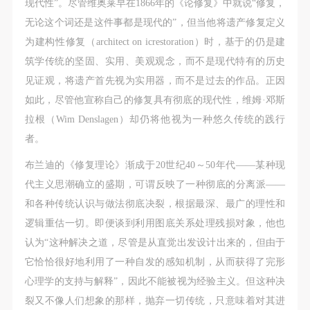
现代性”。尽管维奥莱早在1866年的《论修复》中就说“修复，
无论这个词还是这件事都是现代的”，但当他将遗产修复定义
为建构性修复（architect on icrestoration）时，基于的仍是建
筑学传统的坚固、实用、美观观念，而不是现代特有的历史
见证观，将遗产首先视为实用器，而不是过去的作品。正因
如此，尽管他宣称自己的修复具有彻底的现代性，维姆·邓斯
拉根（Wim Denslagen）却仍将他视为一种悠久传统的践行
者。
布兰迪的《修复理论》渐成于20世纪40～50年代——某种现
代主义思潮确立的盛期，可谓反映了一种彻底的分离派——
和各种传统认识与做法彻底决裂，根据最深、最广的理性和
逻辑重估一切。即便谈到利用图底关系处理残损对象，他也
认为“这种解决之道，尽管是从直觉出发设计出来的，但由于
它恰恰很好地利用了一种自发的感知机制，从而获得了完形
心理学的支持与解释”，因此不能被视为经验主义。但这种决
裂又不像人们想象的那样，抛弃一切传统，只意味着对其进