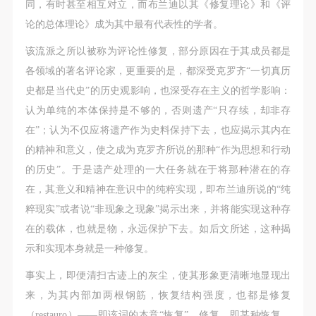
动导师、教师指导下进行，并正确的使用活动中所涉
动导师、教师指导下进行，并正确的使用活动中所涉
动导师、教师指导下进行，并正确的使用活动中所涉
同，有时甚至相互对立，而布兰迪以其《修复理论》和《评
及到的绘画工具、创作材料及配套设备、设施，若参
及到的绘画工具、创作材料及配套设备、设施，若参
及到的绘画工具、创作材料及配套设备、设施，若参
论的总体理论》成为其中最有代表性的学者。
与者因个人原因在使用相应绘画工具、创作材料及配
与者因个人原因在使用相应绘画工具、创作材料及配
与者因个人原因在使用相应绘画工具、创作材料及配
该流派之所以被称为评论性修复，部分原因在于其成员都是
套设备、设施造成个人受伤、伤害他人及造成相应工
套设备、设施造成个人受伤、伤害他人及造成相应工
套设备、设施造成个人受伤、伤害他人及造成相应工
各领域的著名评论家，更重要的是，都深受克罗齐“一切真历
具、材料、设备或设施的故障或损坏。参与活动者应
具、材料、设备或设施的故障或损坏。参与活动者应
具、材料、设备或设施的故障或损坏。参与活动者应
史都是当代史”的历史观影响，也深受存在主义的哲学影响：
当承当相应的全部责任，并主动赔偿相应的经济损
当承当相应的全部责任，并主动赔偿相应的经济损
当承当相应的全部责任，并主动赔偿相应的经济损
认为单纯的本体保持是不够的，否则遗产“只存续，却非存
失。活动中任何非事故当事人及美术馆将不承担人身
失。活动中任何非事故当事人及美术馆将不承担人身
失。活动中任何非事故当事人及美术馆将不承担人身
在”；认为不仅应将遗产作为史料保持下去，也应揭示其内在
事故的任何责任。
事故的任何责任。
事故的任何责任。
的精神和意义，使之成为克罗齐所说的那种“作为思想和行动
中央美术学院美术馆肖像权许可使用协议
中央美术学院美术馆肖像权许可使用协议
中央美术学院美术馆肖像权许可使用协议
的历史”。于是遗产处理的一大任务就在于将那种潜在的存
根据《中华人民共和国广告法》、《中华人民共和国
根据《中华人民共和国广告法》、《中华人民共和国
根据《中华人民共和国广告法》、《中华人民共和国
在，其意义和精神在意识中的纯粹实现，即布兰迪所说的“纯
民法通则》以及 最高人民法院关于贯彻执行 《中华
民法通则》以及 最高人民法院关于贯彻执行 《中华
民法通则》以及 最高人民法院关于贯彻执行 《中华
粹现实”或者说“非现象之现象”揭示出来，并将能实现这种存
人民共和国民法通则》若干问题的意见（试行）>的
人民共和国民法通则》若干问题的意见（试行）>的
人民共和国民法通则》若干问题的意见（试行）>的
在的载体，也就是物，永远保护下去。如后文所述，这种揭
有关规定，为明确肖像许可方（甲方）和使用方（乙
有关规定，为明确肖像许可方（甲方）和使用方（乙
有关规定，为明确肖像许可方（甲方）和使用方（乙
示和实现本身就是一种修复。
方）的权利义务关系，经双方友好协商，甲乙双方就
方）的权利义务关系，经双方友好协商，甲乙双方就
方）的权利义务关系，经双方友好协商，甲乙双方就
事实上，即便清扫古迹上的灰尘，使其形象更清晰地显现出
带有甲方肖像的作品的使用达成如下一致协议：
带有甲方肖像的作品的使用达成如下一致协议：
带有甲方肖像的作品的使用达成如下一致协议：
来，为其内部加两根钢筋，恢复结构强度，也都是修复
一、 一般约定
一、 一般约定
一、 一般约定
（restauro）——即该词的本意“恢复”。修复，即某种恢复，