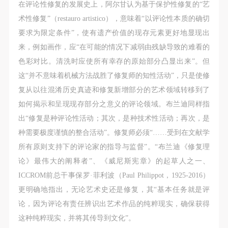
（1）、拍摄内容 乙方拍摄的带有甲方肖像的作品内
（1）、拍摄内容 乙方拍摄的带有甲方肖像的作品内
（1）、拍摄内容 乙方拍摄的带有甲方肖像的作品内
在评论性修复的发展史上，阿尔甘认为基于保护性修复的“艺
容包括：①中央美术学院美术馆②中央美术学院校园
容包括：①中央美术学院美术馆②中央美术学院校园
容包括：①中央美术学院美术馆②中央美术学院校园
术性修复”（restauro artistico），意味着“以评论性本质的确切
内○3由中央美术学院公共教育部策划或执行的一切活
内○3由中央美术学院公共教育部策划或执行的一切活
内○3由中央美术学院公共教育部策划或执行的一切活
要求为限定条件”，使有遗产价值的现存元素更好地显现出
动。
动。
动。
来，例如画作，应“在可能的情况下减弱由残缺导致的难看的
（2）、使用形式 用于中央美术学院图书出版、销售
（2）、使用形式 用于中央美术学院图书出版、销售
（2）、使用形式 用于中央美术学院图书出版、销售
色彩对比。清洗时应使所有幸存的原始部分凸显出来”。但
附带光盘及宣传资料。
附带光盘及宣传资料。
附带光盘及宣传资料。
这“并不意味着机械方法战胜了修复师的知性活动”，只是使修
（3）、使用地域范围
（3）、使用地域范围
（3）、使用地域范围
复从以往混淆历史真迹和修复新增部分的艺术领域转移到了
适用地域范围包括国内和国外。
适用地域范围包括国内和国外。
适用地域范围包括国内和国外。
如何揭示和呈现现存部分之意义的评论领域。布兰迪同样指
使用肖像的媒介限于不损害甲方肖像权的任何媒介
使用肖像的媒介限于不损害甲方肖像权的任何媒介
使用肖像的媒介限于不损害甲方肖像权的任何媒介
出“修复是种评论性活动；其次，是种技术性活动；再次，是
（如杂志、网络等）。
（如杂志、网络等）。
（如杂志、网络等）。
种需要极度谨慎的整合活动”。修复师必须“……受到在文献学
三、肖像权使用期限
三、肖像权使用期限
三、肖像权使用期限
所有原则支持下的评论家的指导与监督”。“布兰迪《修复理
永久使用。
永久使用。
永久使用。
论》最伟大的阐释者”、《威尼斯宪章》的起草人之一、
四、许可使用费用
四、许可使用费用
四、许可使用费用
ICCROM前总干事保罗·菲利波（Paul Philippot，1925-2016）
带有甲方肖像作品的拍摄费用由乙方承担。
带有甲方肖像作品的拍摄费用由乙方承担。
带有甲方肖像作品的拍摄费用由乙方承担。
更明确地指出，无论艺术史还是修复，其“基本任务就是评
乙方于拍摄完带有甲方肖像的作品无需支付甲方任何
乙方于拍摄完带有甲方肖像的作品无需支付甲方任何
乙方于拍摄完带有甲方肖像的作品无需支付甲方任何
论，因为评论有责任辨识出艺术作品的纯粹现实，确保获得
费用。
费用。
费用。
这种纯粹现实，并将其传导到文化”。