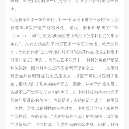
斑斓、金光闪闪的第一历史原状，才不将比萨斜塔完全扶
正。
他还根据艺术一体性理论，用一种“金刚不破的三段论”证明需
要尊重和保护遗产材料风化、老化、磨损所形成的古锈
（patina），即“可被视为时光在艺术作品上的某种积淀的那些
东西”。只要古锈起到了增强艺术一体性的作用，就应受保
护，无论原作者“是否考虑到时光可能为其作品增添这种近乎
可感知层面的事实”。因为在艺术作品中，“材料的角色只是某
种传输器，因此材料永远不应凌驾于形象之上，……如果材
料是如此鲜明而猛烈地凸显出来，以至于可以说压倒了形
象，那就扰乱了形象的纯粹现实。因此，从美学角度来看，
古锈不知不觉降低了材料的声调，迫使材料成为某种内含于
形象的更谦逊的角色”。也就是说，古锈使遗产成了一种更具
一体性、更突出精神性的审美对象，使物质升华为了精神性
的非物质。在他看来，“这种推断并非源于史实前提，或简单
的谨慎标准，而恰恰源于艺术作品的概念本身。因此，只有