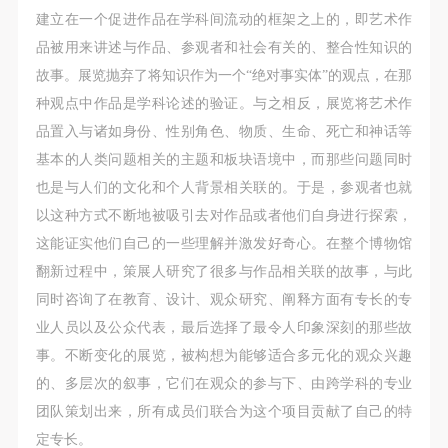
建立在一个促进作品在学科间流动的框架之上的，即艺术作
品被用来讲述与作品、参观者和社会有关的、整合性知识的
故事。展览抛弃了将知识作为一个“绝对事实体”的观点，在那
种观点中作品是学科论述的验证。与之相反，展览将艺术作
品置入与诸如身份、性别角色、物质、生命、死亡和神话等
基本的人类问题相关的主题和板块语境中，而那些问题同时
也是与人们的文化和个人背景相关联的。于是，参观者也就
以这种方式不断地被吸引去对作品或者他们自身进行探索，
这能证实他们自己的一些理解并激发好奇心。在整个博物馆
翻新过程中，策展人研究了很多与作品相关联的故事，与此
同时咨询了在教育、设计、观众研究、阐释方面有专长的专
业人员以及公众代表，最后选择了最令人印象深刻的那些故
事。不断变化的展览，被构想为能够适合多元化的观众兴趣
的、多层次的叙事，它们在观众的参与下、由跨学科的专业
团队策划出来，所有成员们联合为这个项目贡献了自己的特
快捷登录
帐号密码登录
定专长。