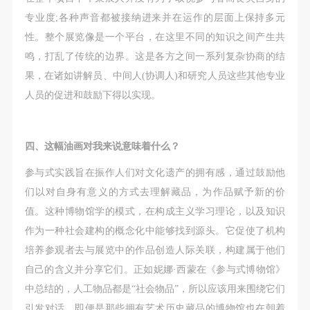
专业度;各种声音都被接纳进来并在运作的层面上保持多元
性。整个展览像是一个平台，在这里不同的知识之间产生共
鸣，打乱了传统的边界。这是各方之间一系列复杂协商的结
果，在诸如讲解员、中间人(协调人)和研究人员这些其他专业
人员的促进和鼓励下得以实现。
四、这幅油画对我来说意味着什么？
参与式实践旨在振作人们对文化遗产的拥有感，通过鼓励他
们以对自身有意义的方式去理解藏品，为作品赋予新的价
值。这种博物馆学的模式，在构成主义学习理论，以及知识
作为一种社会建构的概念化中能够找到源头。它促使了机构
培养参观者去与展览中的作品创造人际关联，构建属于他们
自己的含义并分享它们。正如妮娜·西蒙在《参与式博物馆》
中总结的，人工物品都是“社会物品”，所以应该用来围绕它们
引发对话。即便是那些拥有艺术历史藏品的博物馆也在朝着