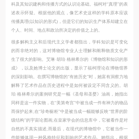
（1）、拍摄内容 乙方拍摄的带有甲方肖像的作品内
（1）、拍摄内容 乙方拍摄的带有甲方肖像的作品内
（1）、拍摄内容 乙方拍摄的带有甲方肖像的作品内
科及其知识建构和传播方式的认识论基础。福柯对“真理”的表
容包括：①中央美术学院美术馆②中央美术学院校园
容包括：①中央美术学院美术馆②中央美术学院校园
容包括：①中央美术学院美术馆②中央美术学院校园
述表示怀疑。根据他的观点，像艺术史这样的学科原本应该
内○3由中央美术学院公共教育部策划或执行的一切活
内○3由中央美术学院公共教育部策划或执行的一切活
内○3由中央美术学院公共教育部策划或执行的一切活
传播真理(以知识的形式)，但是它们的知识生产体系却建立在
动。
动。
动。
个人、时间、地点和政治所决定的价值之上的。
（2）、使用形式 用于中央美术学院图书出版、销售
（2）、使用形式 用于中央美术学院图书出版、销售
（2）、使用形式 用于中央美术学院图书出版、销售
很多解构主义和后现代主义学者都指出，学科知识是可变化
附带光盘及宣传资料。
附带光盘及宣传资料。
附带光盘及宣传资料。
的而非绝对的，这对博物馆专业人士理解和阐释物质文化产
（3）、使用地域范围
（3）、使用地域范围
（3）、使用地域范围
生了很大的影响。艾琳·胡珀·格林希尔的《博物馆和知识的形
适用地域范围包括国内和国外。
适用地域范围包括国内和国外。
适用地域范围包括国内和国外。
成》，以及她博士论文的出版，显示了福柯理论在博物馆界
使用肖像的媒介限于不损害甲方肖像权的任何媒介
使用肖像的媒介限于不损害甲方肖像权的任何媒介
使用肖像的媒介限于不损害甲方肖像权的任何媒介
的深刻影响。在撰写博物馆的“有效历史”时，她富有洞察力地
（如杂志、网络等）。
（如杂志、网络等）。
（如杂志、网络等）。
解释了艺术作品在历史进程中是如何被设定不同含义的。胡
三、肖像权使用期限
三、肖像权使用期限
三、肖像权使用期限
珀·格林希尔的案例研究是一幅《圣母和圣婴》油画，她指出
永久使用。
永久使用。
永久使用。
同样是这一件实物，在“美第奇宫”中被当成一件有神力的物品
四、许可使用费用
四、许可使用费用
四、许可使用费用
而保护起来;在“珍奇橱柜”中是被当成一幅能够反映“世界的阶
带有甲方肖像作品的拍摄费用由乙方承担。
带有甲方肖像作品的拍摄费用由乙方承担。
带有甲方肖像作品的拍摄费用由乙方承担。
级结构”的宇宙论图画;在皇家学会的信息库中，它被看作是对
乙方于拍摄完带有甲方肖像的作品无需支付甲方任何
乙方于拍摄完带有甲方肖像的作品无需支付甲方任何
乙方于拍摄完带有甲方肖像的作品无需支付甲方任何
自然的不真实描述;而最后，在现代的博物馆中，它被当作一
费用。
费用。
费用。
件能够体现一种风格特征和影响的艺术作品。她指出，根据