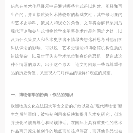
动导师、教师指导下进行，并正确的使用活动中所涉
动导师、教师指导下进行，并正确的使用活动中所涉
动导师、教师指导下进行，并正确的使用活动中所涉
信息在美术作品展示中是通过哪些方式得以构建、阐释和再
及到的绘画工具、创作材料及配套设备、设施，若参
及到的绘画工具、创作材料及配套设备、设施，若参
及到的绘画工具、创作材料及配套设备、设施，若参
生产的，并直接质疑艺术博物馆的基础支柱，其中最明显的
与者因个人原因在使用相应绘画工具、创作材料及配
与者因个人原因在使用相应绘画工具、创作材料及配
与者因个人原因在使用相应绘画工具、创作材料及配
即艺术史学科、策展人和观众的角色。文章将会解释采用后
套设备、设施造成个人受伤、伤害他人及造成相应工
套设备、设施造成个人受伤、伤害他人及造成相应工
套设备、设施造成个人受伤、伤害他人及造成相应工
现代理论和参与式博物馆学来阐释美术作品的困难之处，以
具、材料、设备或设施的故障或损坏。参与活动者应
具、材料、设备或设施的故障或损坏。参与活动者应
具、材料、设备或设施的故障或损坏。参与活动者应
及为什么策展人和艺术史学者不情愿去想这种思考对他们学
当承当相应的全部责任，并主动赔偿相应的经济损
当承当相应的全部责任，并主动赔偿相应的经济损
当承当相应的全部责任，并主动赔偿相应的经济损
科认识论的影响。可以说，艺术史理论和博物馆机构性质的
失。活动中任何非事故当事人及美术馆将不承担人身
失。活动中任何非事故当事人及美术馆将不承担人身
失。活动中任何非事故当事人及美术馆将不承担人身
错综复杂，以及对于失去学术地位和身份的恐惧，是造成这
事故的任何责任。
事故的任何责任。
事故的任何责任。
种不情愿的原因。出于这个原因，论文将回顾一些既尊重作
中央美术学院美术馆肖像权许可使用协议
中央美术学院美术馆肖像权许可使用协议
中央美术学院美术馆肖像权许可使用协议
品的历史价值，又重视人们对作品的理解和观点的展览。
根据《中华人民共和国广告法》、《中华人民共和国
根据《中华人民共和国广告法》、《中华人民共和国
根据《中华人民共和国广告法》、《中华人民共和国
民法通则》以及 最高人民法院关于贯彻执行 《中华
民法通则》以及 最高人民法院关于贯彻执行 《中华
民法通则》以及 最高人民法院关于贯彻执行 《中华
人民共和国民法通则》若干问题的意见（试行）>的
人民共和国民法通则》若干问题的意见（试行）>的
人民共和国民法通则》若干问题的意见（试行）>的
一、博物馆学的协商：作品的知识
有关规定，为明确肖像许可方（甲方）和使用方（乙
有关规定，为明确肖像许可方（甲方）和使用方（乙
有关规定，为明确肖像许可方（甲方）和使用方（乙
欧洲物质文化在法国大革命之后的扩散以及在“现代博物馆”诞
方）的权利义务关系，经双方友好协商，甲乙双方就
方）的权利义务关系，经双方友好协商，甲乙双方就
方）的权利义务关系，经双方友好协商，甲乙双方就
生之后的重组，被特别利用来反映和提升艺术史研究，创造
带有甲方肖像的作品的使用达成如下一致协议：
带有甲方肖像的作品的使用达成如下一致协议：
带有甲方肖像的作品的使用达成如下一致协议：
并强化民族自尊心和民族神话。在国际上具有重要性的艺术
一、 一般约定
一、 一般约定
一、 一般约定
作品离开原先被创作的地点而前往卢浮宫，而其他作品也被