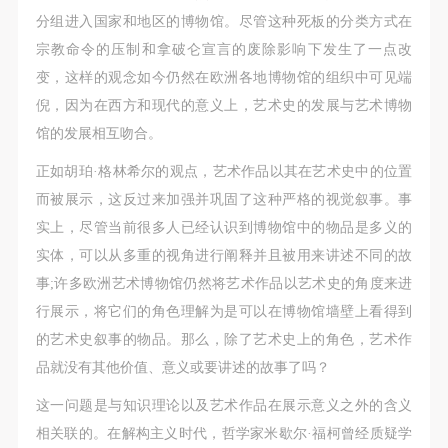
（1）、甲方为本协议中的肖像权人，自愿将自己的
（1）、甲方为本协议中的肖像权人，自愿将自己的
（1）、甲方为本协议中的肖像权人，自愿将自己的
分组进入国家和地区的博物馆。尽管这种死板的分类方式在
肖像权许可乙方作符合本协议约定和法律规定的用
肖像权许可乙方作符合本协议约定和法律规定的用
肖像权许可乙方作符合本协议约定和法律规定的用
宗教命令的压制和拿破仑宣言的废除影响下发生了一点改
途。
途。
途。
变，这样的观念如今仍然在欧洲各地博物馆的组织中可见端
（2）、乙方中央美术学院美术馆是一所具有标志
（2）、乙方中央美术学院美术馆是一所具有标志
（2）、乙方中央美术学院美术馆是一所具有标志
倪，因为在西方和现代的意义上，艺术史的发展与艺术博物
性、专业性、国际化的现代公共美术馆。中央美术学
性、专业性、国际化的现代公共美术馆。中央美术学
性、专业性、国际化的现代公共美术馆。中央美术学
馆的发展相互吻合。
院美术馆与时代同行，努力塑造一个开放、自由、学
院美术馆与时代同行，努力塑造一个开放、自由、学
院美术馆与时代同行，努力塑造一个开放、自由、学
正如胡珀·格林希尔的观点，艺术作品以其在艺术史中的位置
术的空间氛围，竭诚与各单位、企业、机构、艺术家
术的空间氛围，竭诚与各单位、企业、机构、艺术家
术的空间氛围，竭诚与各单位、企业、机构、艺术家
而被展示，这反过来加强并巩固了这种严格的视觉叙事。事
和观众进行良好互动。以学院的学术研究为基础，积
和观众进行良好互动。以学院的学术研究为基础，积
和观众进行良好互动。以学院的学术研究为基础，积
实上，尽管当前很多人已经认识到博物馆中的物品是多义的
极策划国际、国内多视角、多领域的展览、论坛及公
极策划国际、国内多视角、多领域的展览、论坛及公
极策划国际、国内多视角、多领域的展览、论坛及公
实体，可以从多重的视角进行阐释并且被用来讲述不同的故
共教育活动，为美院师生、中外艺术家以及社会公众
共教育活动，为美院师生、中外艺术家以及社会公众
共教育活动，为美院师生、中外艺术家以及社会公众
事;许多欧洲艺术博物馆仍然将艺术作品以艺术史的角度来进
提供一个交流、学习、展示的平台。作为一家公益性
提供一个交流、学习、展示的平台。作为一家公益性
提供一个交流、学习、展示的平台。作为一家公益性
行展示，将它们的角色理解为是可以在博物馆墙壁上看得到
单位，其开展的公共教育活动以学术性和公益性为
单位，其开展的公共教育活动以学术性和公益性为
单位，其开展的公共教育活动以学术性和公益性为
的艺术史叙事的物品。那么，除了艺术史上的角色，艺术作
主。
主。
主。
品就没有其他价值、意义或要讲述的故事了吗？
（3）、乙方为甲方拍摄中央美术学院公共教育部所
（3）、乙方为甲方拍摄中央美术学院公共教育部所
（3）、乙方为甲方拍摄中央美术学院公共教育部所
有公教活动。
有公教活动。
有公教活动。
这一问题是与知识理论以及艺术作品在展示意义之外的含义
二、拍摄内容、使用形式、使用地域范围
二、拍摄内容、使用形式、使用地域范围
二、拍摄内容、使用形式、使用地域范围
相关联的。在解构主义时代，哲学家米歇尔·福柯曾经质疑学