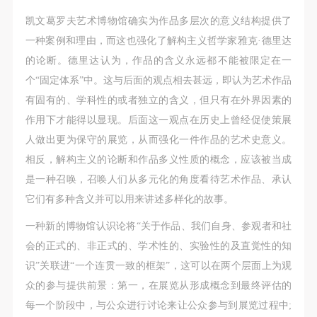
凯文葛罗夫艺术博物馆确实为作品多层次的意义结构提供了
一种案例和理由，而这也强化了解构主义哲学家雅克·德里达
发送验证码
手机号码
的论断。德里达认为，作品的含义永远都不能被限定在一
手机号码将作为您的登录账号
个“固定体系”中。这与后面的观点相去甚远，即认为艺术作品
有固有的、学科性的或者独立的含义，但只有在外界因素的
作用下才能得以显现。后面这一观点在历史上曾经促使策展
验证码
人做出更为保守的展览，从而强化一件作品的艺术史意义。
登录
相反，解构主义的论断和作品多义性质的概念，应该被当成
是一种召唤，召唤人们从多元化的角度看待艺术作品、承认
可使用雅昌艺术网会员账户登录
它们有多种含义并可以用来讲述多样化的故事。
一种新的博物馆认识论将“关于作品、我们自身、参观者和社
会的正式的、非正式的、学术性的、实验性的及直觉性的知
识”关联进“一个连贯一致的框架”，这可以在两个层面上为观
众的参与提供前景：第一，在展览从形成概念到最终评估的
每一个阶段中，与公众进行讨论来让公众参与到展览过程中;