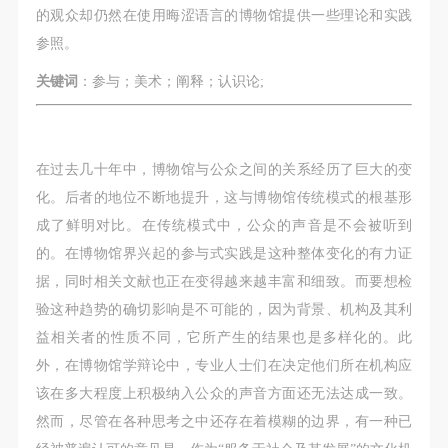
第一条
第一条
第一条
的观众却仍然在使用晦涩语言的博物馆提供一些理论和实践
本次活动公平公正、自愿参加与退出、风险与责任自
本次活动公平公正、自愿参加与退出、风险与责任自
本次活动公平公正、自愿参加与退出、风险与责任自
参照。
负的原则。但活动有风险，参加者应有必要的风险意
负的原则。但活动有风险，参加者应有必要的风险意
负的原则。但活动有风险，参加者应有必要的风险意
关键词
：参与；美术；阐释；认识论;
识。
识。
识。
第二条
第二条
第二条
参加本次活动者必须遵守中华人民共和国的相关法
参加本次活动者必须遵守中华人民共和国的相关法
参加本次活动者必须遵守中华人民共和国的相关法
在过去几十年中，博物馆与公众之间的关系经历了巨大的变
律、法规，必须遵循道德和社会公德规范，并应该具
律、法规，必须遵循道德和社会公德规范，并应该具
律、法规，必须遵循道德和社会公德规范，并应该具
化。后者的地位不断地提升，这与博物馆传统模式的根基形
备以人为本、团结友爱、互相帮助和助人为乐的良好
备以人为本、团结友爱、互相帮助和助人为乐的良好
备以人为本、团结友爱、互相帮助和助人为乐的良好
成了鲜明对比。在传统模式中，公众的声音是不会被听到
品质。
品质。
品质。
的。在博物馆界兴起的参与式实践是这种整体变化的有力证
第三条
第三条
第三条
据，同时相关文献也正在变得越来越丰富和细致。而要想检
参加本次活动人员应该是成年人（具有完全民事行为
参加本次活动人员应该是成年人（具有完全民事行为
参加本次活动人员应该是成年人（具有完全民事行为
验这种趋势的确切影响是不可能的，因为背景、机构及其利
能力的人，18周岁以上）未成年人必须在成年人的陪
能力的人，18周岁以上）未成年人必须在成年人的陪
能力的人，18周岁以上）未成年人必须在成年人的陪
益相关者的性质不同，它所产生的结果也是多样化的。此
同下参观。
同下参观。
同下参观。
外，在博物馆学辩论中，专业人士们在决定他们所在机构应
第四条
第四条
第四条
该在多大程度上积极纳入公众的声音方面还无法达成一致。
参加活动者在此次活动期间的人身安全责任自负。鼓
参加活动者在此次活动期间的人身安全责任自负。鼓
参加活动者在此次活动期间的人身安全责任自负。鼓
然而，尽管在各种思考之中还存在着模糊的边界，有一种已
励参加者自行购买人身安全保险。活动中一旦出现事
励参加者自行购买人身安全保险。活动中一旦出现事
励参加者自行购买人身安全保险。活动中一旦出现事