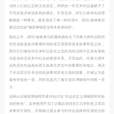
附则
附则
附则
当时人们的心态和文化状态，同样的一件艺术作品被赋予了
（1）、本协议未尽事宜，经双方友好协商后可作为
（1）、本协议未尽事宜，经双方友好协商后可作为
（1）、本协议未尽事宜，经双方友好协商后可作为
不同价值并体现多样的观念。不管怎样，对它们多样化的理
本协议的补充协议，并不得违反相关法律法规规定。
本协议的补充协议，并不得违反相关法律法规规定。
本协议的补充协议，并不得违反相关法律法规规定。
解都是一种事实，被呈现在了每一种语境中。胡珀·格林希尔
（2）、本协议自甲乙双方签字（盖章）、勾选之日
（2）、本协议自甲乙双方签字（盖章）、勾选之日
（2）、本协议自甲乙双方签字（盖章）、勾选之日
最后总结道“物质事物是没有本质身份的”。
起生效。
起生效。
起生效。
（3）、本协议包括纸质档和电子档，纸质档—式二
（3）、本协议包括纸质档和电子档，纸质档—式二
（3）、本协议包括纸质档和电子档，纸质档—式二
除此之外，胡珀·格林希尔的重构描绘出了经典大师作品和历
份，甲乙双方各执一份，均具有同等法律效力。
份，甲乙双方各执一份，均具有同等法律效力。
份，甲乙双方各执一份，均具有同等法律效力。
史性油画是如何随着时间的变迁而获取很多故事和意义的，
活动参与者意味着接受并承担本协议的全部义务，未
活动参与者意味着接受并承担本协议的全部义务，未
活动参与者意味着接受并承担本协议的全部义务，未
因为它们被创作出来时以及在之后的流传过程中总是有着错
同意者意味着放弃参加此次活动的权利。凡参加这次
同意者意味着放弃参加此次活动的权利。凡参加这次
同意者意味着放弃参加此次活动的权利。凡参加这次
综复杂的历史和与社会的紧密关系。尽管如此，经典大师作
活动前，必须事先与自己的家属沟通，取得家属同
活动前，必须事先与自己的家属沟通，取得家属同
活动前，必须事先与自己的家属沟通，取得家属同
品和历史性油画在西方标准艺术史中的重要性和地位，淹没
意，同时知晓并同意本免责声明。参加者签名/勾选
意，同时知晓并同意本免责声明。参加者签名/勾选
意，同时知晓并同意本免责声明。参加者签名/勾选
了作品背后非专业性的故事和其他方面的因素，并被认为是
后，视作其家属也已知晓并同意。
后，视作其家属也已知晓并同意。
后，视作其家属也已知晓并同意。
最有价值的一面，同时也成为了被呈现在博物馆中的唯一意
我已认真阅读上述条款，并且同意。
我已认真阅读上述条款，并且同意。
我已认真阅读上述条款，并且同意。
义。
这种认识驱使博物馆学者开始讨论“作品在定义博物馆时所扮
演的角色”，这种推理开启了让藏品讲述在它们学科意义背后
故事的可能性，并能够让观众参与到作品选择和呈现的过程