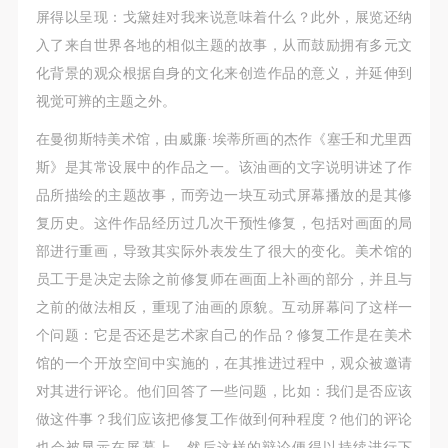
屏得以呈现：戈黛娃对我来说意味着什么？此外，展览还纳
入了来自世界各地的相似主题的故事，从而鼓励拥有多元文
化背景的观众根据自身的文化来创造作品的意义，并延伸到
视觉可辨的主题之外。
在曼彻斯特美术馆，由威廉·埃蒂所画的杰作《塞壬和尤里西
斯》是其常设展中的作品之一。该油画的文字说明讲述了作
品所描绘的主题故事，而旁边一块互动式屏幕播放的是其修
复历史。这件作品经历过几次干预性修复，包括对画面的局
部进行重画，导致其实际外表发生了很大的变化。美术馆的
员工于是决定去除之前修复师在画面上补画的部分，并且与
之前的做法相反，重现了油画的原貌。互动屏幕问了这样一
个问题：它是否还是艺术家自己的作品？修复工作是在美术
馆的一个开放空间中实施的，在其推进过程中，观众被邀请
对其进行评论。他们回答了一些问题，比如：我们是否应该
做这件事？我们应该把修复工作做到何种程度？他们的评论
也会被显示在屏幕上，然后这样的辩论便得以持续进行下