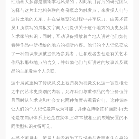
性油画大多都是描绘本地风景的，因此项目背后的研究团队
选择与这片土地相关联的身份概念为触发点，来发掘人们与
这片土地的关系，并在做展览的过程中共享权力。由美术馆
员工所撰写的展板文字向人们提供关于这个地方的历史及其
艺术家的知识，同时，互动设备播放着当地人讲述他们如何
看待作品中所描绘的地方的视听内容。他们的个人记忆变成
了一种知识来源被提供给参观者，让参观者去创造有关艺术
作品和那些地点的含义，并鼓励他们与所讲述的故事以及藏
品的主题发生个人关联。
这个展览重构了传统意义上被归类为视觉文化这一宽泛概念
之中的艺术史类别的内容，允许我们尊重作品的专业价值并
且同时从艺术史和社会文化两种角度去观看它们。这种策略
让人们的个人记忆发声成为可能，并使在博物馆和画廊中(无
论是在知识体系上还是在实体上)常常被相互割裂地安置的不
同类型知识变得可见。
在整个项目中，策展人并没有为了取悦参与者而丧失自身的