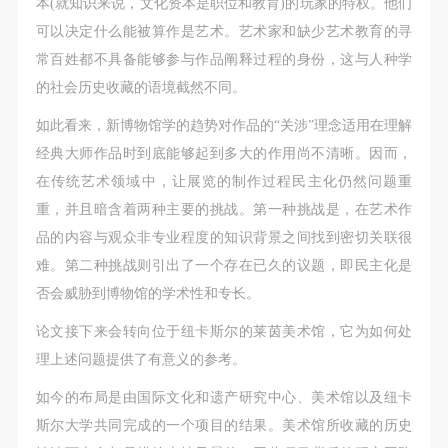
本(就知识来说，文化资本是职位和教育)的玩家的特权。他们
可以决定什么能被算作是艺术。艺术家和缺少艺术教育的寻
常百姓都不具备能够参与作品阐释过程的身份，这与人种学
的社会历史收藏的语境截然不同。
如此看来，新博物馆学的趋势对作品的“关涉”理念适用在理解
经典大师作品时到底能够起到多大的作用尚不清晰。因而，
在传统艺术领域中，让展览的制作过程民主化仍然问题重
重，并且暗含着两种主要的挑战。第一种挑战是，在艺术作
品的内容与观众非专业程度的知识背景之间找到密切关联很
难。第二种挑战则引出了一个存在已久的议题，即民主化是
否会威胁到博物馆的学术性和专长。
论文接下来会转向位于纽卡斯尔的莱茵美术馆，它为如何处
理上述问题提供了有意义的参考。
如今的布局是由国际文化和遗产研究中心、美术馆以及纽卡
斯尔大学共同完成的一个项目的结果。美术馆所收藏的历史