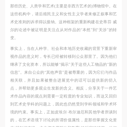
那些历史、人类学和艺术(主要是非西方艺术的)博物馆中。在
这些机构中，请后殖民主义和女性主义学者来修正叙事和艺
术史准则的诉求得以接纳。这种框架的重新构建在史蒂芬·威
尔的论述中被证明是关注点从对作品的“本然”到“关涉”的转
变。
事实上，当在人种学、社会和本地历史收藏的背景下重新审
视作品的意义时，专长已经被转移到公众那里了。因为他们
继承了文化资本，所以能够“揭示”关于这些人工物品的“新的
信息”。来自公众的“其他声音”是被尊重的，因为它们与作品
相关联，并且如果被整合进展览中的话可以提供新的切入
点，并帮助更多观众生发新的含义。相反，分享关于一件艺
术作品内容的观点则需要一定程度的专业知识，而这又回归
到艺术史学科的问题上，因此也仍然受到学科领域和学术环
境的约束。事实上，正如皮埃尔·布尔迪厄和其他学者所谈到
的，在艺术语境下讨论的所谓价值属性，是那些掌握文化资