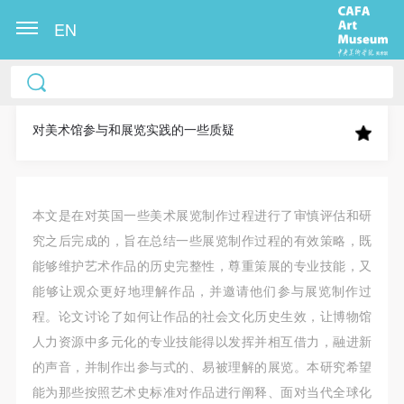
EN
中央美术学院美术馆出版授权协议书
中央美术学院美术馆出版授权协议书
中央美术学院美术馆出版授权协议书
本人完全同意《中央美术学院美术馆》（以下简
本人完全同意《中央美术学院美术馆》（以下简
本人完全同意《中央美术学院美术馆》（以下简
称“CAFAM”），愿意将本人参与中央美术学院美术馆
称“CAFAM”），愿意将本人参与中央美术学院美术馆
称“CAFAM”），愿意将本人参与中央美术学院美术馆
对美术馆参与和展览实践的一些质疑
公共教育部组织的公益性活动（包括美术馆会员活
公共教育部组织的公益性活动（包括美术馆会员活
公共教育部组织的公益性活动（包括美术馆会员活
动）的涉及本人的图像、照片、文字、著作、活动成
动）的涉及本人的图像、照片、文字、著作、活动成
动）的涉及本人的图像、照片、文字、著作、活动成
果（如参与工作坊创作的作品）提交中央美术学院用
果（如参与工作坊创作的作品）提交中央美术学院用
果（如参与工作坊创作的作品）提交中央美术学院用
本文是在对英国一些美术展览制作过程进行了审慎评估和研
作发表、出版。中央美术学院可以以电子、网络及其
作发表、出版。中央美术学院可以以电子、网络及其
作发表、出版。中央美术学院可以以电子、网络及其
究之后完成的，旨在总结一些展览制作过程的有效策略，既
它数字媒体形式公开出版，并同意编入《中国知识资
它数字媒体形式公开出版，并同意编入《中国知识资
它数字媒体形式公开出版，并同意编入《中国知识资
能够维护艺术作品的历史完整性，尊重策展的专业技能，又
源总库》《中央美术学院资料库》《中央美术学院美
源总库》《中央美术学院资料库》《中央美术学院美
源总库》《中央美术学院资料库》《中央美术学院美
能够让观众更好地理解作品，并邀请他们参与展览制作过
术馆资料库》等相关资料、文献、档案机构和平台，
术馆资料库》等相关资料、文献、档案机构和平台，
术馆资料库》等相关资料、文献、档案机构和平台，
程。论文讨论了如何让作品的社会文化历史生效，让博物馆
在中央美术学院中使用和在互联网上传播，同意按相
在中央美术学院中使用和在互联网上传播，同意按相
在中央美术学院中使用和在互联网上传播，同意按相
人力资源中多元化的专业技能得以发挥并相互借力，融进新
关“章程”规定享受相关权益。
关“章程”规定享受相关权益。
关“章程”规定享受相关权益。
的声音，并制作出参与式的、易被理解的展览。本研究希望
中央美术学院美术馆活动安全免责协议书
中央美术学院美术馆活动安全免责协议书
中央美术学院美术馆活动安全免责协议书
能为那些按照艺术史标准对作品进行阐释、面对当代全球化