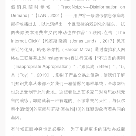
（1）、拍摄内容 乙方拍摄的带有甲方肖像的作品内
（1）、拍摄内容 乙方拍摄的带有甲方肖像的作品内
（1）、拍摄内容 乙方拍摄的带有甲方肖像的作品内
假消息随时恭候 （TraceNoizer----Disinformation on
容包括：①中央美术学院美术馆②中央美术学院校园
容包括：①中央美术学院美术馆②中央美术学院校园
容包括：①中央美术学院美术馆②中央美术学院校园
Demand）”【LAN，2001】——用户将一条虚假信息像病毒
内○3由中央美术学院公共教育部策划或执行的一切活
内○3由中央美术学院公共教育部策划或执行的一切活
内○3由中央美术学院公共教育部策划或执行的一切活
那样散播出去，以此演绎出一个反监控的戏剧化的噱头。 试
动。
动。
动。
图去除资本消费主义的冲动也在作品“互联网.点击（The
（2）、使用形式 用于中央美术学院图书出版、销售
（2）、使用形式 用于中央美术学院图书出版、销售
（2）、使用形式 用于中央美术学院图书出版、销售
Internet. Click)”【雅努斯·隆德（Jonas Lund），2017】见其
附带光盘及宣传资料。
附带光盘及宣传资料。
附带光盘及宣传资料。
最近的化身。哈伦·米尔扎（Haroon Mirza）通过虚拟私人网
（3）、使用地域范围
（3）、使用地域范围
（3）、使用地域范围
络在三联屏幕上对Instagram内容进行直播【“不适当的挪用
适用地域范围包括国内和国外。
适用地域范围包括国内和国外。
适用地域范围包括国内和国外。
（Inappropriate Appropriation）”，“跟风狗（Biter）”，“玩
使用肖像的媒介限于不损害甲方肖像权的任何媒介
使用肖像的媒介限于不损害甲方肖像权的任何媒介
使用肖像的媒介限于不损害甲方肖像权的任何媒介
具（Toy）”，2019】，影射了产品交易之复杂，使我们了解
（如杂志、网络等）。
（如杂志、网络等）。
（如杂志、网络等）。
到知识共享从来都不如我们一厢情愿的那样单纯，全球网络
三、肖像权使用期限
三、肖像权使用期限
三、肖像权使用期限
也总是受制于此时此地。这些看似是艺术家们对奇思妙想无
永久使用。
永久使用。
永久使用。
害的演练，却隐藏着一种有趣的、不循常规的天性，与伏尔
四、许可使用费用
四、许可使用费用
四、许可使用费用
泰小酒馆[9]的喧闹与罗斯·塞拉维[10]的怪诞形象有着共同的
带有甲方肖像作品的拍摄费用由乙方承担。
带有甲方肖像作品的拍摄费用由乙方承担。
带有甲方肖像作品的拍摄费用由乙方承担。
基因。
乙方于拍摄完带有甲方肖像的作品无需支付甲方任何
乙方于拍摄完带有甲方肖像的作品无需支付甲方任何
乙方于拍摄完带有甲方肖像的作品无需支付甲方任何
有时候正面冲突也是必要的，为了引起更多的骚动亦或轰
费用。
费用。
费用。