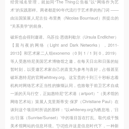
经营域名管理，就如同“The Thing公告板”以“网络作为艺
快捷登录
帐号密码登录
术”的实践那样。两者都是90年代流行于艺术界的热门词 ——
由法国策展人尼古拉·布里奥（Nicolas Bourriaud）所提出的
"关系美学"的前身。
发送验证码
手机号码
破坏也会得到邀请。乌苏拉·恩德利歇尔（Ursula Endlicher）
手机号码将作为您的登录账号
【晨与夜的网络（Light and Dark Networks），2011-
2013】和艺术家二人组exonemo（0 到 1 / 1 到 0，2019）
等人受惠特尼美国艺术博物馆之邀，在每天日出和日落的短
验证码
暂时刻，以受邀艺术家自己的直觉为参考与喜好，占领甚至
登录
破坏惠特尼的官网whitney.org。这宝贵的十到三十秒标志着
机构对网络艺术正当性的慷慨认同，也致敬于前卫艺术自成
可使用雅昌艺术网会员账户登录
一派的天马行空，正如惠特尼“艺术港（artport）”（美术馆的
网络艺术站）策展人克里斯蒂安·保罗（Christiane Paul）在
谈到这个项目时所说的那样：“以whiteney.org为栖息地，‘日
出/日落（Sunrise/Sunset）’中的项目旨在打乱、取代或干预
美术馆网站的信息环境。"[12]也许这是信息时代下，一种新