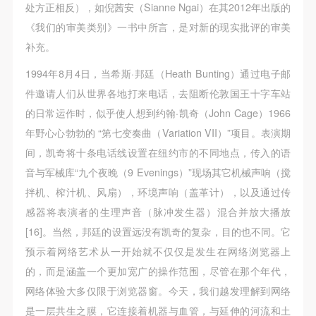
处方正相反），如倪茜安（Sianne Ngai）在其2012年出版的
《我们的审美类别》一书中所言，是对新的现实批评的审美
补充。
1994年8月4日，当希斯·邦廷（Heath Bunting）通过电子邮
件邀请人们从世界各地打来电话，去阻断伦敦国王十字车站
的日常运作时，似乎使人想到约翰·凯奇（John Cage）1966
年野心心勃勃的 “第七变奏曲（Variation VII）”项目。表演期
间，凯奇将十条电话线设置在纽约市的不同地点，传入的语
音与军械库“九个夜晚（9 Evenings）”现场其它机械声响（搅
拌机、榨汁机、风扇），环境声响（盖革计），以及通过传
感器将表演者的生理声音（脉冲发生器）混合并放大播放
[16]。当然，邦廷的设置远没有凯奇的复杂，目的也不同。它
预示着网络艺术从一开始就不仅仅是发生在网络浏览器上
的，而是涵盖一个更加宽广的操作范围，尽管在那个年代，
网络体验大多仅限于浏览器窗。今天，我们越发理解到网络
是一层共生之膜，它连接着机器与血管，与延伸的河流和土