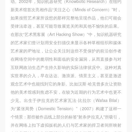
动。2002年，知识机器研究（Knowbotic Research）在纽约
附则
附则
附则
新美术馆首次亮相作品“关注之心（Minds of Concern）”时，
（1）、本协议未尽事宜，经双方友好协商后可作为
（1）、本协议未尽事宜，经双方友好协商后可作为
（1）、本协议未尽事宜，经双方友好协商后可作为
如果按照艺术家所设想的那样完整地呈现作品，他们可能会
本协议的补充协议，并不得违反相关法律法规规定。
本协议的补充协议，并不得违反相关法律法规规定。
本协议的补充协议，并不得违反相关法律法规规定。
受律法牵连，甚至可能导致展览关闭和其他不愉快的后果。
（2）、本协议自甲乙双方签字（盖章）、勾选之日
（2）、本协议自甲乙双方签字（盖章）、勾选之日
（2）、本协议自甲乙双方签字（盖章）、勾选之日
在那次“艺术黑客展（Art Hacking Show）”中，知识机器研究
起生效。
起生效。
起生效。
的艺术家们曾计划用安全扫描仪来显示各种草根组织和媒体
（3）、本协议包括纸质档和电子档，纸质档—式二
（3）、本协议包括纸质档和电子档，纸质档—式二
（3）、本协议包括纸质档和电子档，纸质档—式二
艺术家的IP地址，让公众关注到这些不受保护的前沿创作者
份，甲乙双方各执一份，均具有同等法律效力。
份，甲乙双方各执一份，均具有同等法律效力。
份，甲乙双方各执一份，均具有同等法律效力。
在网络空间中的脆弱性和面临的安全漏洞，从而直接参与对
活动参与者意味着接受并承担本协议的全部义务，未
活动参与者意味着接受并承担本协议的全部义务，未
活动参与者意味着接受并承担本协议的全部义务，未
互联网政治生态产生持久影响的实际法律状况中。这种对真
同意者意味着放弃参加此次活动的权利。凡参加这次
同意者意味着放弃参加此次活动的权利。凡参加这次
同意者意味着放弃参加此次活动的权利。凡参加这次
实世界的介入，早在达达、激浪派、情景主义，甚至是激进
活动前，必须事先与自己的家属沟通，取得家属同
活动前，必须事先与自己的家属沟通，取得家属同
活动前，必须事先与自己的家属沟通，取得家属同
观念艺术中也能找到它的身影。比如汉斯·哈克曾多次让资助
意，同时知晓并同意本免责声明。参加者签名/勾选
意，同时知晓并同意本免责声明。参加者签名/勾选
意，同时知晓并同意本免责声明。参加者签名/勾选
他的美术馆感到焦虑不安，在较为近期的行为艺术中也更不
后，视作其家属也已知晓并同意。
后，视作其家属也已知晓并同意。
后，视作其家属也已知晓并同意。
少见。出生于伊拉克的艺术家瓦法·比拉尔（Wafaa Bilal）
我已认真阅读上述条款，并且同意。
我已认真阅读上述条款，并且同意。
我已认真阅读上述条款，并且同意。
为“紧张局势（Domestic Tension）”（2007）构建了这样一
个情景：那些被作品线上部分的标签"射杀伊拉克人"所吸引，
并在网络上扣下虚拟扳机的人们与艺术家的捍卫者间所映射