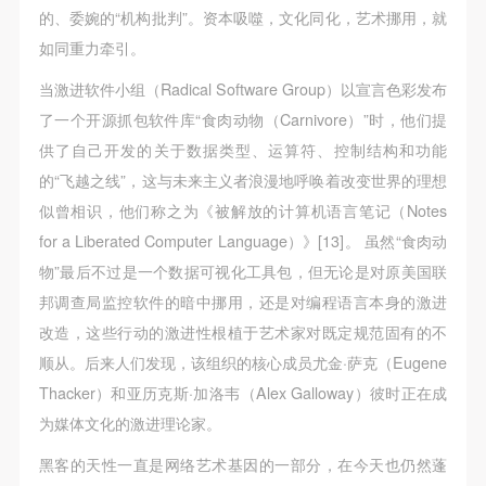
的、委婉的“机构批判”。资本吸噬，文化同化，艺术挪用，就
如同重力牵引。
当激进软件小组（Radical Software Group）以宣言色彩发布
了一个开源抓包软件库“食肉动物（Carnivore）”时，他们提
供了自己开发的关于数据类型、运算符、控制结构和功能
的“飞越之线”，这与未来主义者浪漫地呼唤着改变世界的理想
似曾相识，他们称之为《被解放的计算机语言笔记（Notes
for a Liberated Computer Language）》[13]。 虽然“食肉动
物”最后不过是一个数据可视化工具包，但无论是对原美国联
邦调查局监控软件的暗中挪用，还是对编程语言本身的激进
改造，这些行动的激进性根植于艺术家对既定规范固有的不
顺从。后来人们发现，该组织的核心成员尤金·萨克（Eugene
Thacker）和亚历克斯·加洛韦（Alex Galloway）彼时正在成
为媒体文化的激进理论家。
黑客的天性一直是网络艺术基因的一部分，在今天也仍然蓬