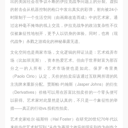
出的美国社会在争议不断的伊拉克战争问题上的分裂。虚拟
的射击会从机器控制的枪口中发出真实的彩弹，射向被24小
时限制于一个生活空间（由画廊改造而成）中的艺术家。通
过这种毫不掩饰的线上交流，伊拉克战争的政治复杂性不仅
仅被象征性地刨开，更予人以切身的体验。同时，也将（现
代战争）杀戮之游戏化的神秘暴露无遗。
文化空间也是商家市场，文化逻辑的辩证法是：艺术戏弄市
场（比如班克斯），资本热爱艺术。但由于世界财富为那百
分之一的人所有，艺术市场便也是如此。保罗·奇里奥
（Paolo Cirio）认定，天价的拍卖应该通过互联网所谓的民
主洗牌来重新分配。贾斯帕·约翰斯（Jasper Johns）的衍生
（Derivatives）价格可以用在苏富比拍卖价的一个零头便可
以获得。艺术家对此显然是认真的，不只是一个象征性的举
措——真正的行动vs.投机性拍卖。
艺术史家哈尔·福斯特（Hal Foster）在研究20世纪70年代以
来的当代艺术时写到 "从作为再现之效应的现实到作为创伤之