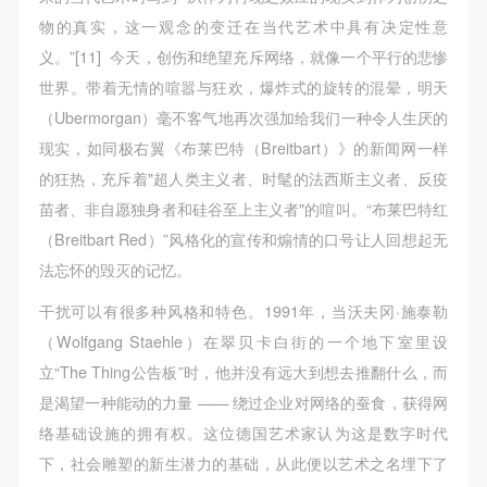
物的真实，这一观念的变迁在当代艺术中具有决定性意
义。”[11] 今天，创伤和绝望充斥网络，就像一个平行的悲惨
世界。带着无情的喧嚣与狂欢，爆炸式的旋转的混晕，明天
（Ubermorgan）毫不客气地再次强加给我们一种令人生厌的
现实，如同极右翼《布莱巴特（Breitbart）》的新闻网一样
的狂热，充斥着"超人类主义者、时髦的法西斯主义者、反疫
苗者、非自愿独身者和硅谷至上主义者"的喧叫。“布莱巴特红
（Breitbart Red）”风格化的宣传和煽情的口号让人回想起无
法忘怀的毁灭的记忆。
干扰可以有很多种风格和特色。1991年，当沃夫冈·施泰勒
（Wolfgang Staehle）在翠贝卡白街的一个地下室里设
立“The Thing公告板”时，他并没有远大到想去推翻什么，而
是渴望一种能动的力量 —— 绕过企业对网络的蚕食，获得网
络基础设施的拥有权。这位德国艺术家认为这是数字时代
下，社会雕塑的新生潜力的基础，从此便以艺术之名埋下了