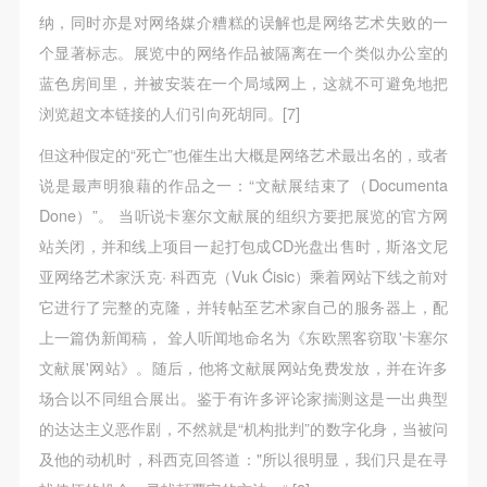
动导师、教师指导下进行，并正确的使用活动中所涉
动导师、教师指导下进行，并正确的使用活动中所涉
动导师、教师指导下进行，并正确的使用活动中所涉
纳，同时亦是对网络媒介糟糕的误解也是网络艺术失败的一
及到的绘画工具、创作材料及配套设备、设施，若参
及到的绘画工具、创作材料及配套设备、设施，若参
及到的绘画工具、创作材料及配套设备、设施，若参
个显著标志。展览中的网络作品被隔离在一个类似办公室的
与者因个人原因在使用相应绘画工具、创作材料及配
与者因个人原因在使用相应绘画工具、创作材料及配
与者因个人原因在使用相应绘画工具、创作材料及配
蓝色房间里，并被安装在一个局域网上，这就不可避免地把
套设备、设施造成个人受伤、伤害他人及造成相应工
套设备、设施造成个人受伤、伤害他人及造成相应工
套设备、设施造成个人受伤、伤害他人及造成相应工
浏览超文本链接的人们引向死胡同。[7]
具、材料、设备或设施的故障或损坏。参与活动者应
具、材料、设备或设施的故障或损坏。参与活动者应
具、材料、设备或设施的故障或损坏。参与活动者应
但这种假定的“死亡”也催生出大概是网络艺术最出名的，或者
当承当相应的全部责任，并主动赔偿相应的经济损
当承当相应的全部责任，并主动赔偿相应的经济损
当承当相应的全部责任，并主动赔偿相应的经济损
说是最声明狼藉的作品之一：“文献展结束了（Documenta
失。活动中任何非事故当事人及美术馆将不承担人身
失。活动中任何非事故当事人及美术馆将不承担人身
失。活动中任何非事故当事人及美术馆将不承担人身
Done）”。 当听说卡塞尔文献展的组织方要把展览的官方网
事故的任何责任。
事故的任何责任。
事故的任何责任。
站关闭，并和线上项目一起打包成CD光盘出售时，斯洛文尼
中央美术学院美术馆肖像权许可使用协议
中央美术学院美术馆肖像权许可使用协议
中央美术学院美术馆肖像权许可使用协议
亚网络艺术家沃克· 科西克（Vuk Ćisic）乘着网站下线之前对
根据《中华人民共和国广告法》、《中华人民共和国
根据《中华人民共和国广告法》、《中华人民共和国
根据《中华人民共和国广告法》、《中华人民共和国
它进行了完整的克隆，并转帖至艺术家自己的服务器上，配
民法通则》以及 最高人民法院关于贯彻执行 《中华
民法通则》以及 最高人民法院关于贯彻执行 《中华
民法通则》以及 最高人民法院关于贯彻执行 《中华
上一篇伪新闻稿， 耸人听闻地命名为《东欧黑客窃取'卡塞尔
人民共和国民法通则》若干问题的意见（试行）>的
人民共和国民法通则》若干问题的意见（试行）>的
人民共和国民法通则》若干问题的意见（试行）>的
文献展'网站》。随后，他将文献展网站免费发放，并在许多
有关规定，为明确肖像许可方（甲方）和使用方（乙
有关规定，为明确肖像许可方（甲方）和使用方（乙
有关规定，为明确肖像许可方（甲方）和使用方（乙
场合以不同组合展出。鉴于有许多评论家揣测这是一出典型
方）的权利义务关系，经双方友好协商，甲乙双方就
方）的权利义务关系，经双方友好协商，甲乙双方就
方）的权利义务关系，经双方友好协商，甲乙双方就
的达达主义恶作剧，不然就是“机构批判”的数字化身，当被问
带有甲方肖像的作品的使用达成如下一致协议：
带有甲方肖像的作品的使用达成如下一致协议：
带有甲方肖像的作品的使用达成如下一致协议：
及他的动机时，科西克回答道："所以很明显，我们只是在寻
一、 一般约定
一、 一般约定
一、 一般约定