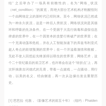
结” 之后举办了一场具有前瞻性的，名为“网络_状况
（net_condition）”的展览，而绝大部分艺术机构才刚醒悟到
一个由网络定义的新时代已经到来。至今，网络状况已然成
为一种永久状况，这是一种后人类状况，网络状况则是其循
环和呼吸的先决条件。在一个受困于大流行病毒和虚假信息
肆虐的世界中，在一个因资本的贪婪行将破产的世界里；在
一个充满动荡和危机，并在人工智能加速下的库兹韦利亚式
超人奇点的前馈预测的世界中；在一个洋溢着激情和救赎，
无处不使人回想起先锋派得以萌生的世界里，网络艺术，这
个二十世纪最后的前卫艺术，也许将会在这个“转折点”上，再
次怀揣唐吉诃德式的无畏，带着一点嬉戏，一点骚动，用行
动，以美的名义、经由侧道，再一次从边缘出发去重塑历
史。
[1] 芭芭拉· 伦敦，《影像艺术的前五十年》（纽约：Phaiden