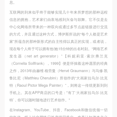
息。
互联网的到来似乎终于能够实现几十年来所梦想的那种远程
信息的拥抱，艺术家们由衷地感到兴奋与鼓舞。它不仅是去
中心化网络所带来的一种双向或通过多节点超链接进行交流
的方式，并且通过这种方式，博伊斯所说的“每个人都是艺术
家”所蕴含的那种新形式的自主性得以真正的实现，或者说，
现在每个人终于可以拥有他/她15分钟的出名时刻。“网络艺术
发生器（net art generator）”【科妮莉亚·索尔弗兰克
（Cornelia Sollfrank），1999】便是怀揣着这种愿景的经典
之作，2013年由赫维·格劳曼（Hervé Graumann）与马修·凯
鲁比尼（Matthieu Cherubini）所创作的“大画家拉乌尔·比克
特（Raoul Pictor Mega Painter）”，则将这一传统更新到到
手机上。其在APP商店的口号是："有了‘大画家拉乌尔·比克
特’，你可以随时随地进行艺术创作。"
在Instagram、YouTube、抖音、Facebook和微信统领一切
的年代，线上社交网络日益变得同质化，也是认知资本主义