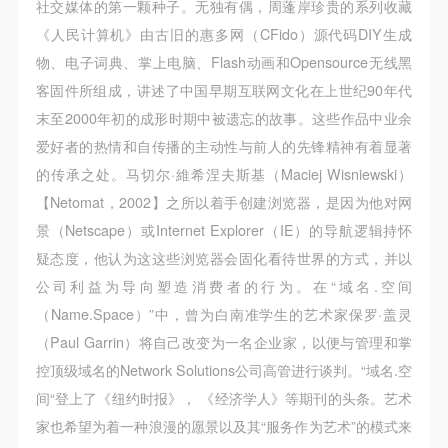
社交媒体的第一颗种子。无独有偶，周蓬岸珍贵的系列收藏
《人民计算机》由古旧的惠多网（CFido）源代码DIY生成
物、电子词典、掌上电脑、Flash动画和Opensource无线黑
客固件所组成，讲述了中国早期互联网文化在上世纪90年代
末至2000年初的成形时期中被遗忘的故事。这些作品中业余
爱好者的热情和自传播的主动性与前人的先锋精神有着显著
的传承之处。马切尔·維希涅夫斯基（Maciej Wisniewski）
【Netomat，2002】之所以着手创建浏览器，是因为他对网
景（Netscape）或Internet Explorer（IE）的导航逻辑持怀
疑态度，他认为这这些浏览器会固化看待世界的方式，并以
公司利益为导向塑造消费者的行为。在“域名.空间
（Name.Space）”中，曾为白南准学生的艺术家保罗·盖灵
（Paul Garrin）将自己改变为一名企业家，以便与管理和掌
控顶级域名的Network Solutions公司高管进行谈判。“域名.空
间“登上了《纽约时报》， 《经济学人》等期刊的头条。艺术
家也希望为着一种浪漫的愿景以及其“服务作为艺术”的模式来