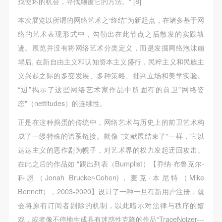
找使坏的机会，寻找颠覆它的方法。“ [8]
（1）、甲方为本协议中的肖像权人，自愿将自己的
（1）、甲方为本协议中的肖像权人，自愿将自己的
（1）、甲方为本协议中的肖像权人，自愿将自己的
肖像权许可乙方作符合本协议约定和法律规定的用
肖像权许可乙方作符合本协议约定和法律规定的用
肖像权许可乙方作符合本协议约定和法律规定的用
本次展览以所谓的网络艺术之“终结”为新起点，在诸多基于网
途。
途。
途。
络的艺术表现形式中，勾勒出在此节点之后散发的实践轨
（2）、乙方中央美术学院美术馆是一所具有标志
（2）、乙方中央美术学院美术馆是一所具有标志
（2）、乙方中央美术学院美术馆是一所具有标志
迹。展览并没有将网络艺术分类定义，而是发掘网络泡沫崩
性、专业性、国际化的现代公共美术馆。中央美术学
性、专业性、国际化的现代公共美术馆。中央美术学
性、专业性、国际化的现代公共美术馆。中央美术学
塌后, 在新自由主义和认知资本主义盛行，民粹主义和民族主
院美术馆与时代同行，努力塑造一个开放、自由、学
院美术馆与时代同行，努力塑造一个开放、自由、学
院美术馆与时代同行，努力塑造一个开放、自由、学
义兴起之际的多变发展、多种策略、批判立场和美学实验。
术的空间氛围，竭诚与各单位、企业、机构、艺术家
术的空间氛围，竭诚与各单位、企业、机构、艺术家
术的空间氛围，竭诚与各单位、企业、机构、艺术家
“辺”揭示了这些网络艺术家作品中所固有的前卫"网络姿
和观众进行良好互动。以学院的学术研究为基础，积
和观众进行良好互动。以学院的学术研究为基础，积
和观众进行良好互动。以学院的学术研究为基础，积
态"（nettitudes）的连续性。
极策划国际、国内多视角、多领域的展览、论坛及公
极策划国际、国内多视角、多领域的展览、论坛及公
极策划国际、国内多视角、多领域的展览、论坛及公
正是在这种捣蛋的传统中，网络艺术与历史上的前卫艺术构
共教育活动，为美院师生、中外艺术家以及社会公众
共教育活动，为美院师生、中外艺术家以及社会公众
共教育活动，为美院师生、中外艺术家以及社会公众
成了一缕特殊的谱系链接。就像 "文献展结束了"一样，它以
提供一个交流、学习、展示的平台。作为一家公益性
提供一个交流、学习、展示的平台。作为一家公益性
提供一个交流、学习、展示的平台。作为一家公益性
达达主义的恶作剧为幌子，对艺术界的权力发起迂回攻击。
单位，其开展的公共教育活动以学术性和公益性为
单位，其开展的公共教育活动以学术性和公益性为
单位，其开展的公共教育活动以学术性和公益性为
在此之后的作品如 "踢出列表（Bumplist）【乔纳·布鲁克尔-
主。
主。
主。
科恩（Jonah Brucker-Cohen)，麦克·本尼特（Mike
（3）、乙方为甲方拍摄中央美术学院公共教育部所
（3）、乙方为甲方拍摄中央美术学院公共教育部所
（3）、乙方为甲方拍摄中央美术学院公共教育部所
Bennett），2003-2020】设计了一种一旦有新用户注册，就
有公教活动。
有公教活动。
有公教活动。
会将原有订阅者剔除的机制，以此暗示对法律与秩序的嬉
二、拍摄内容、使用形式、使用地域范围
二、拍摄内容、使用形式、使用地域范围
二、拍摄内容、使用形式、使用地域范围
戏，或者像不停地生成具有迷惑性克隆的作品“TraceNoizer---