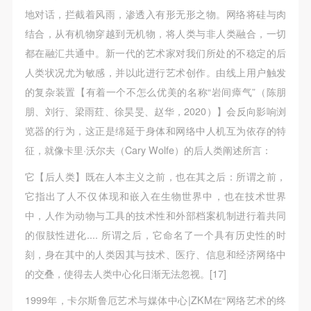
地对话，拦截着风雨，渗透入有形无形之物。网络将硅与肉
结合，从有机物穿越到无机物，将人类与非人类融合，一切
都在融汇共通中。新一代的艺术家对我们所处的不稳定的后
人类状况尤为敏感，并以此进行艺术创作。由线上用户触发
的复杂装置【有着一个不怎么优美的名称“岩间瘴气”（陈朋
朋、刘⾏、梁⾬荭、徐昊旻、赵华，2020）】会反向影响浏
览器的行为，这正是绵延于身体和网络中人机互为依存的特
征，就像卡里·沃尔夫（Cary Wolfe）的后人类阐述所言：
它【后人类】既在人本主义之前，也在其之后：所谓之前，
它指出了人不仅体现和嵌入在生物世界中，也在技术世界
中，人作为动物与工具的技术性和外部档案机制进行着共同
的假肢性进化.... 所谓之后，它命名了一个具有历史性的时
刻，身在其中的人类因其与技术、医疗、信息和经济网络中
的交叠，使得去人类中心化日渐无法忽视。[17]
1999年，卡尔斯鲁厄艺术与媒体中心|ZKM在“网络艺术的终