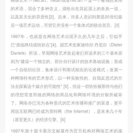
故，活动中任何非事故当事人及美术馆将不承担人身
故，活动中任何非事故当事人及美术馆将不承担人身
故，活动中任何非事故当事人及美术馆将不承担人身
的术语，混合了多种含义，描绘出在其起源上的各执一说，
事故的任何责任，但有互相援助的义务。参加活动的
事故的任何责任，但有互相援助的义务。参加活动的
事故的任何责任，但有互相援助的义务。参加活动的
以及其天生的异质性[2]。后来，许多人意识到那是20世纪最
成员应当积极主动的组织实施救援工作，但对事故本
成员应当积极主动的组织实施救援工作，但对事故本
成员应当积极主动的组织实施救援工作，但对事故本
后一场艺术运动，尽管它并没有一个集体式的联合宣言。[3]
身不承担任何法律责任和经济责任。参加本次活动者
身不承担任何法律责任和经济责任。参加本次活动者
身不承担任何法律责任和经济责任。参加本次活动者
的人身安全不负有民事及相关连带责任。
的人身安全不负有民事及相关连带责任。
的人身安全不负有民事及相关连带责任。
1997年，也就是在网络艺术出现不久的几年之后，它似乎
第五条
第五条
第五条
已“面临终结或转折点”[4]。据艺术史家迪特尔·丹尼尔（Dieter
参加活动者在此次活动期间应主动遵守美术馆活动秩
参加活动者在此次活动期间应主动遵守美术馆活动秩
参加活动者在此次活动期间应主动遵守美术馆活动秩
Daniels）所说，早期网络艺术发起者们所追求的三个基本原
序、维护美术馆场地及展示、展览、馆藏艺术作品及
序、维护美术馆场地及展示、展览、馆藏艺术作品及
序、维护美术馆场地及展示、展览、馆藏艺术作品及
则为“建设一个独立的、部分自行设计的技术基础设施；形成
衍生品的安全。活动中一旦因个人原因造成美术馆场
衍生品的安全。活动中一旦因个人原因造成美术馆场
衍生品的安全。活动中一旦因个人原因造成美术馆场
一个自组织社区，集体设计和测试相应的论述模式；发展一
地、空间、艺术品、衍生品等受到不同程度的损失、
地、空间、艺术品、衍生品等受到不同程度的损失、
地、空间、艺术品、衍生品等受到不同程度的损失、
种网络特有的艺术形式，以一种实验性的、自我反思式的方
破坏。活动中任何非事故当事人及美术馆将不承担相
破坏。活动中任何非事故当事人及美术馆将不承担相
破坏。活动中任何非事故当事人及美术馆将不承担相
法去探索这个媒介的可能性" [5]，但这一切恰恰被那些与他们
应的责任与损失，应由参与活动者根据相应的法律条
应的责任与损失，应由参与活动者根据相应的法律条
应的责任与损失，应由参与活动者根据相应的法律条
的理想背道而驰的网络的商品化和网络环境的分裂所破坏
文、组织规定进行协商和赔偿。并追究相应的法律责
文、组织规定进行协商和赔偿。并追究相应的法律责
文、组织规定进行协商和赔偿。并追究相应的法律责
了。网络亦已沦为各种形式的艺术传播和推广的渠道，更不
任和经济责任。
任和经济责任。
任和经济责任。
用说互联网已经成为英特网（the Internet），是未来几十年
第六条
第六条
第六条
（甚至更久）的经济引擎。[6]
参与活动者在参与活动时应当在美术馆工作人员及活
参与活动者在参与活动时应当在美术馆工作人员及活
参与活动者在参与活动时应当在美术馆工作人员及活
1997年第十届卡塞尔文献展作为官方机构对网络艺术的接