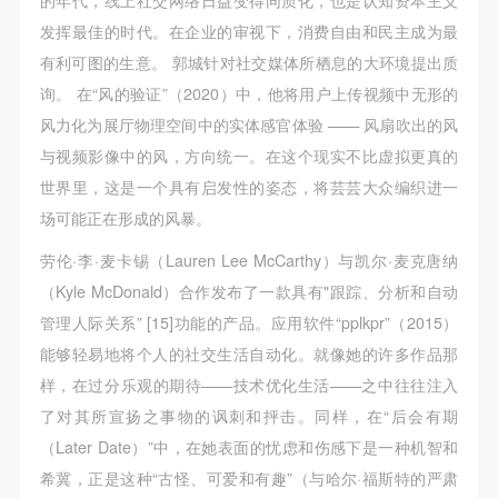
发挥最佳的时代。在企业的审视下，消费自由和民主成为最
有利可图的生意。 郭城针对社交媒体所栖息的大环境提出质
询。 在“风的验证”（2020）中，他将用户上传视频中无形的
风力化为展厅物理空间中的实体感官体验 —— 风扇吹出的风
与视频影像中的风，方向统一。在这个现实不比虚拟更真的
世界里，这是一个具有启发性的姿态，将芸芸大众编织进一
场可能正在形成的风暴。
劳伦·李·麦卡锡（Lauren Lee McCarthy）与凯尔·麦克唐纳
（Kyle McDonald）合作发布了一款具有"跟踪、分析和自动
管理人际关系” [15]功能的产品。应用软件“pplkpr”（2015）
能够轻易地将个人的社交生活自动化。就像她的许多作品那
样，在过分乐观的期待——技术优化生活——之中往往注入
了对其所宣扬之事物的讽刺和抨击。同样，在“后会有期
（Later Date）”中，在她表面的忧虑和伤感下是一种机智和
希冀，正是这种“古怪、可爱和有趣”（与哈尔·福斯特的严肃