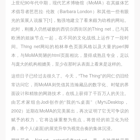
第一条
第一条
第一条
上世纪90年代中期，现代艺术博物馆（MoMA）在其媒体艺
本次活动公平公正、自愿参加与退出、风险与责任自
本次活动公平公正、自愿参加与退出、风险与责任自
本次活动公平公正、自愿参加与退出、风险与责任自
术倡导者芭芭拉· 伦敦（Barbara London）和其他一些有眼
负的原则。但活动有风险，参加者应有必要的风险意
负的原则。但活动有风险，参加者应有必要的风险意
负的原则。但活动有风险，参加者应有必要的风险意
光的策展人说服下[1]，勉强地建立了看来颇为幼稚的网站。
识。
识。
识。
此时，刚搬入仍然破败的西切尔西街区的Thing net，已与其
第二条
第二条
第二条
欧洲的姐妹节点一起，在不同的文化战线上运作了一段时
参加本次活动者必须遵守中华人民共和国的相关法
参加本次活动者必须遵守中华人民共和国的相关法
参加本次活动者必须遵守中华人民共和国的相关法
间。Thing net网站的柏林单色页面风格以及大量的perl脚
律、法规，必须遵循道德和社会公德规范，并应该具
律、法规，必须遵循道德和社会公德规范，并应该具
律、法规，必须遵循道德和社会公德规范，并应该具
本，与MoMA简陋的html页面相比，显得成熟且专业，足以
备以人为本、团结友爱、互相帮助和助人为乐的良好
备以人为本、团结友爱、互相帮助和助人为乐的良好
备以人为本、团结友爱、互相帮助和助人为乐的良好
与庞大的机构相媲美，至少在那时从表面上看来是这样的。
品质。
品质。
品质。
这些日子已经过去很久了。今天，"The Thing"的同仁仍旧经
第三条
第三条
第三条
常访问它，而MoMA则凭借其浩瀚藏品的数字化、时髦的界
参加本次活动人员应该是成年人（具有完全民事行为
参加本次活动人员应该是成年人（具有完全民事行为
参加本次活动人员应该是成年人（具有完全民事行为
面设计和精致的网路技术，在线上获得了千百万人的关注。
能力的人，18周岁以上）未成年人必须在成年人的陪
能力的人，18周岁以上）未成年人必须在成年人的陪
能力的人，18周岁以上）未成年人必须在成年人的陪
由艺术家组合Jodi创作的“我的%桌面”（My%Desktop，
同下参观。
同下参观。
同下参观。
2002）近期在MoMA的完美展出，再次证明了它无可争议的
第四条
第四条
第四条
赋予的权力，它将边缘重整为焦点，将曾经的前卫化为经
参加活动者在此次活动期间的人身安全责任自负。鼓
参加活动者在此次活动期间的人身安全责任自负。鼓
参加活动者在此次活动期间的人身安全责任自负。鼓
典，将个人(桌面)的展览升华为视觉合奏的集体沉浸。
励参加者自行购买人身安全保险。活动中一旦出现事
励参加者自行购买人身安全保险。活动中一旦出现事
励参加者自行购买人身安全保险。活动中一旦出现事
网络艺术 -- Net.art、netart或者net art -- 是一个被偶然采用