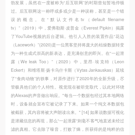
勃发展，虽然在一度被称为“后互联网”的时期曾短暂地停顿
过。后互联网这一称呼或多或少是一种误称，甚至是一个错
误的概念。在“默认文件名tv（default filename
tv）”（2019）中，爱弗勒斯·皮普金（Everest Pipkin）揭露
了YouTube视频的后台逻辑。他引人入胜的装置作品“花边
（Lacework）”(2020)是一位黑客坚持将庞大的枯燥数据转变
为一种生成式崇高的新表达，是充满创意的即兴。在“一起泄
露（We leak Too）”（2020）中，里昂·埃克特（Leon
Eckert）和维塔斯·扬卡乌什卡斯（Vytas Jankauskas）延续
了“食肉动物”的轶事，对原作进行了2020年的全新升级，尽
管极具他们的个人特性。视觉现在被听觉取代，以此对环绕
的Alexas的声音做出响应。"每当一个数据包经过其本地网络
时，设备就会宣布它被记录了下来。如果一个纯文本数据包
被截获，其内容将被大声朗读出来。" [14] 如果说数据可视化
是潜藏信息的再现，那么“一起泄露“则毫不客气地直述未经过
滤的真相。它去除了噪音，打败了熵，所获得的是纯粹的信