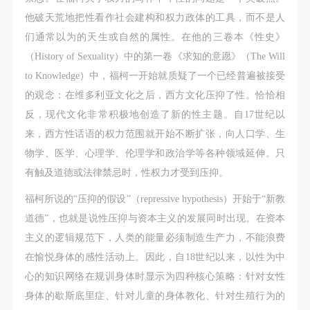
他破天荒地把性看作社会建构和权力政体的工具，而不是人
们通常以为的天生或自然的属性。在他的三卷本《性史》
（History of Sexuality）中的第一卷《求知的意愿》（The Will
to Knowledge）中，福柯一开始就质疑了一个已经普遍被接受
的观念：在维多利亚文化之后，西方文化压抑了性。恰恰相
反，现代文化非常积极地创造了新的性主题。自17世纪以
来，西方性话语的权力范围就开始不断扩张，向人口学、生
物学、医学、心理学、伦理学和政治学等各种领域延伸。只
有触及道德或法律禁忌时，性权力才受到压抑。
福柯所说的“压抑的假设”（repressive hypothesis）开始于“新教
道德”，也就是说性压抑与资本主义的发展同时出现。在资本
主义的逻辑规范下，人类的能量必须制造生产力，不能浪费
在愉悦身体的感性活动上。因此，自18世纪以来，以性为中
心的知识网络在规训身体时显示为四种核心策略：针对女性
身体的歇斯底里症、针对儿童的身体教化、针对生殖行为的