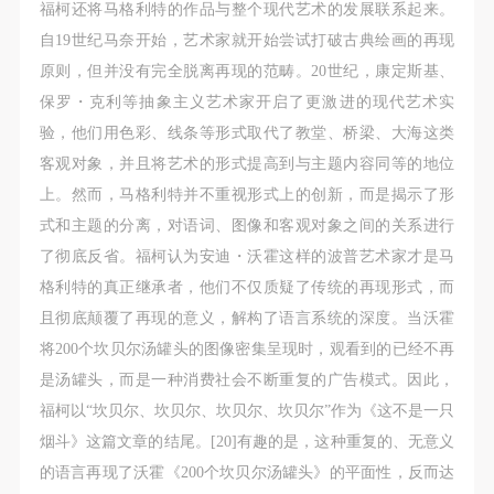
福柯还将马格利特的作品与整个现代艺术的发展联系起来。
自19世纪马奈开始，艺术家就开始尝试打破古典绘画的再现
原则，但并没有完全脱离再现的范畴。20世纪，康定斯基、
保罗・克利等抽象主义艺术家开启了更激进的现代艺术实
验，他们用色彩、线条等形式取代了教堂、桥梁、大海这类
客观对象，并且将艺术的形式提高到与主题内容同等的地位
上。然而，马格利特并不重视形式上的创新，而是揭示了形
式和主题的分离，对语词、图像和客观对象之间的关系进行
了彻底反省。福柯认为安迪・沃霍这样的波普艺术家才是马
格利特的真正继承者，他们不仅质疑了传统的再现形式，而
且彻底颠覆了再现的意义，解构了语言系统的深度。当沃霍
将200个坎贝尔汤罐头的图像密集呈现时，观看到的已经不再
是汤罐头，而是一种消费社会不断重复的广告模式。因此，
福柯以“坎贝尔、坎贝尔、坎贝尔、坎贝尔”作为《这不是一只
烟斗》这篇文章的结尾。[20]有趣的是，这种重复的、无意义
的语言再现了沃霍《200个坎贝尔汤罐头》的平面性，反而达