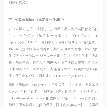
的原初意义。
三、论马格利特的《这不是一只烟斗》
在《宫娥》之后，福柯进一步阐释了语言秩序与图像之间的
关系。他的短文《这不是一只烟斗》（Ceci n'est pas une
pipe）发表于1968年。福柯参照了马格利特两个不同的版本。
1929年的那个版本最为著名，其中只有两种元素，烟斗的图
像和下面的一句法语“这不是一只烟斗”。而40年后的那个版本
是一幅画中画。这个烟斗的图像和那句法语出现在一个空房
子中的画架上，画面的右上方还悬浮着另一幅更大的烟斗图
像，题目也改成了《两个迷》（The Two Mysteries）。
福柯从图像诗（calligram）的传统入手，探讨了第一个版本所
展示的各种可能性。他以法国诗人纪尧姆・阿波利奈尔
（Guillaume Apollinaire）的图像诗《烟》（Fumées）为例，
阐释了图像与语言之间的矛盾。阿波利奈尔将诗中“在这里我