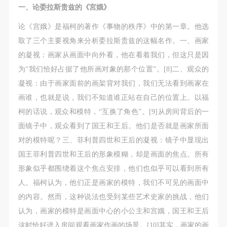
（1）、拍摄内容 乙方拍摄的带有甲方肖像的作品内
（1）、拍摄内容 乙方拍摄的带有甲方肖像的作品内
（1）、拍摄内容 乙方拍摄的带有甲方肖像的作品内
一、论委拉斯贵兹的《宮娥》
容包括：①中央美术学院美术馆②中央美术学院校园
容包括：①中央美术学院美术馆②中央美术学院校园
容包括：①中央美术学院美术馆②中央美术学院校园
论《宫娥》是福柯的著作《事物的秩序》中的第一章。他选
内○3由中央美术学院公共教育部策划或执行的一切活
内○3由中央美术学院公共教育部策划或执行的一切活
内○3由中央美术学院公共教育部策划或执行的一切活
取了三个主要视角来分析委拉斯贵兹的这幅名作。一、画家
动。
动。
动。
的凝视：画家从画面中向外看，他在看着我们，但这只是因
（2）、使用形式 用于中央美术学院图书出版、销售
（2）、使用形式 用于中央美术学院图书出版、销售
（2）、使用形式 用于中央美术学院图书出版、销售
为“我们恰好占据了他所画对象的那个位置”。[8]二、观众的
附带光盘及宣传资料。
附带光盘及宣传资料。
附带光盘及宣传资料。
凝视：由于画家面前的画架背对我们，我们无法看到画家在
（3）、使用地域范围
（3）、使用地域范围
（3）、使用地域范围
画谁，也就是说，我们不知道谁正站在自己的位置上。以福
适用地域范围包括国内和国外。
适用地域范围包括国内和国外。
适用地域范围包括国内和国外。
柯的话说，观众和模特，“互换了角色”。[9]从房间背后的一
使用肖像的媒介限于不损害甲方肖像权的任何媒介
使用肖像的媒介限于不损害甲方肖像权的任何媒介
使用肖像的媒介限于不损害甲方肖像权的任何媒介
面镜子中，观众看到了国王和王后。他们是否就是画家所面
（如杂志、网络等）。
（如杂志、网络等）。
（如杂志、网络等）。
对的模特呢？三、菲利普四世和王后的凝视：镜子中显现出
三、肖像权使用期限
三、肖像权使用期限
三、肖像权使用期限
国王菲利普四世和王后的形象模糊，却是画面的焦点。所有
永久使用。
永久使用。
永久使用。
形象似乎都围绕着这个焦点安排，他们也似乎可以看到所有
四、许可使用费用
四、许可使用费用
四、许可使用费用
人。福柯认为，他们正是画家的模特，我们不可见的画面中
带有甲方肖像作品的拍摄费用由乙方承担。
带有甲方肖像作品的拍摄费用由乙方承担。
带有甲方肖像作品的拍摄费用由乙方承担。
的内容。然而，这种说法也受到某些艺术史家的挑战，他们
乙方于拍摄完带有甲方肖像的作品无需支付甲方任何
乙方于拍摄完带有甲方肖像的作品无需支付甲方任何
乙方于拍摄完带有甲方肖像的作品无需支付甲方任何
认为，画家的模特是画面中心的小公主和宫娥，国王和王后
费用。
费用。
费用。
这时恰好进入房间观看画家作画的场景。[10]其实，画家的画