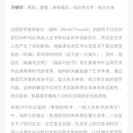
第一条
第一条
第一条
关键词
：再现；凝视；身体规训；知识考古学；权力主体
本次活动公平公正、自愿参加与退出、风险与责任自
本次活动公平公正、自愿参加与退出、风险与责任自
本次活动公平公正、自愿参加与退出、风险与责任自
负的原则。但活动有风险，参加者应有必要的风险意
负的原则。但活动有风险，参加者应有必要的风险意
负的原则。但活动有风险，参加者应有必要的风险意
识。
识。
识。
法国哲学家米歇尔・福柯（Michel Foucault）的研究不仅对20
第二条
第二条
第二条
世纪60年代以来的人文学和社会科学贡献巨大，而且在艺术
参加本次活动者必须遵守中华人民共和国的相关法
参加本次活动者必须遵守中华人民共和国的相关法
参加本次活动者必须遵守中华人民共和国的相关法
上也产生了深刻影响。他最著名的艺术论述是关于委拉斯贵
律、法规，必须遵循道德和社会公德规范，并应该具
律、法规，必须遵循道德和社会公德规范，并应该具
律、法规，必须遵循道德和社会公德规范，并应该具
兹的《宫娥》和马格利特的《这不是一只烟斗》。另外，他
备以人为本、团结友爱、互相帮助和助人为乐的良好
备以人为本、团结友爱、互相帮助和助人为乐的良好
备以人为本、团结友爱、互相帮助和助人为乐的良好
还在《疯癫与文明》《规训与惩罚》等主要著作中运用艺术
品质。
品质。
品质。
作品来阐释时代的变革。福柯的兴趣超越了艺术本身，通过
第三条
第三条
第三条
解读艺术家的具体作品，提出有关身体、权力和主体的哲学
参加本次活动人员应该是成年人（具有完全民事行为
参加本次活动人员应该是成年人（具有完全民事行为
参加本次活动人员应该是成年人（具有完全民事行为
问题。这样的解读不仅对艺术实践和理论本身具有启发性，
能力的人，18周岁以上）未成年人必须在成年人的陪
能力的人，18周岁以上）未成年人必须在成年人的陪
能力的人，18周岁以上）未成年人必须在成年人的陪
而且延伸、拓展甚至重构了20世纪后期的文化风景线。
同下参观。
同下参观。
同下参观。
在他1970年出版的《事物的秩序：一种人文科学的考古》
第四条
第四条
第四条
中，福柯大胆提出：欧洲思想结构有两次重大变革，一次发
参加活动者在此次活动期间的人身安全责任自负。鼓
参加活动者在此次活动期间的人身安全责任自负。鼓
参加活动者在此次活动期间的人身安全责任自负。鼓
生于17世纪左右，文艺复兴后期，艺术史上的巴洛克时代；
励参加者自行购买人身安全保险。活动中一旦出现事
励参加者自行购买人身安全保险。活动中一旦出现事
励参加者自行购买人身安全保险。活动中一旦出现事
另一次发生在18世纪末的法国大革命时期。[1]这两次变革既