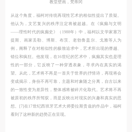
（1）、甲方为本协议中的肖像权人，自愿将自己的
（1）、甲方为本协议中的肖像权人，自愿将自己的
（1）、甲方为本协议中的肖像权人，自愿将自己的
教堂壁画，梵蒂冈
肖像权许可乙方作符合本协议约定和法律规定的用
肖像权许可乙方作符合本协议约定和法律规定的用
肖像权许可乙方作符合本协议约定和法律规定的用
从这个角度，福柯对传统再现性艺术的相似性提出了质疑。
途。
途。
途。
他认为，文艺复兴的秩序注定将被超越。在《疯癫与文明
（2）、乙方中央美术学院美术馆是一所具有标志
（2）、乙方中央美术学院美术馆是一所具有标志
（2）、乙方中央美术学院美术馆是一所具有标志
——理性时代的疯癫史》（1988年）中，福柯以文学家塞万
性、专业性、国际化的现代公共美术馆。中央美术学
性、专业性、国际化的现代公共美术馆。中央美术学
性、专业性、国际化的现代公共美术馆。中央美术学
提斯、画家丢勒、博斯、布茨、老勃鲁盖尔、戈雅等人为
院美术馆与时代同行，努力塑造一个开放、自由、学
院美术馆与时代同行，努力塑造一个开放、自由、学
院美术馆与时代同行，努力塑造一个开放、自由、学
例，阐释了在对相似性的极致追求中，艺术所出现的僭越、
术的空间氛围，竭诚与各单位、企业、机构、艺术家
术的空间氛围，竭诚与各单位、企业、机构、艺术家
术的空间氛围，竭诚与各单位、企业、机构、艺术家
错位和疯狂。他发现，在16世纪的艺术中，疯癫其实也是理
和观众进行良好互动。以学院的学术研究为基础，积
和观众进行良好互动。以学院的学术研究为基础，积
和观众进行良好互动。以学院的学术研究为基础，积
性的一部分，它反映了一种穿透表象，寻求内在真实的渴
极策划国际、国内多视角、多领域的展览、论坛及公
极策划国际、国内多视角、多领域的展览、论坛及公
极策划国际、国内多视角、多领域的展览、论坛及公
望。从此，艺术将不再是一首关于世界的抒情诗，再现将会
共教育活动，为美院师生、中外艺术家以及社会公众
共教育活动，为美院师生、中外艺术家以及社会公众
共教育活动，为美院师生、中外艺术家以及社会公众
变成揭示，身份不再可靠，主题和对象随之分离，自古以来
提供一个交流、学习、展示的平台。作为一家公益性
提供一个交流、学习、展示的平台。作为一家公益性
提供一个交流、学习、展示的平台。作为一家公益性
的一致性变为差异性，整体感将被碎片化取代。艺术将不再
单位，其开展的公共教育活动以学术性和公益性为
单位，其开展的公共教育活动以学术性和公益性为
单位，其开展的公共教育活动以学术性和公益性为
被原初的秩序所驾驭，而是反映出对现实的兴趣和真实的思
主。
主。
主。
想。[7]在17世纪西班牙艺术大师委拉斯贵兹的作品中，福柯
（3）、乙方为甲方拍摄中央美术学院公共教育部所
（3）、乙方为甲方拍摄中央美术学院公共教育部所
（3）、乙方为甲方拍摄中央美术学院公共教育部所
看到了这种新的趋势正在呈现。
有公教活动。
有公教活动。
有公教活动。
二、拍摄内容、使用形式、使用地域范围
二、拍摄内容、使用形式、使用地域范围
二、拍摄内容、使用形式、使用地域范围