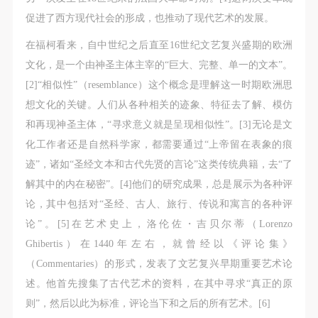
故，活动中任何非事故当事人及美术馆将不承担人身
故，活动中任何非事故当事人及美术馆将不承担人身
故，活动中任何非事故当事人及美术馆将不承担人身
促进了西方现代社会的形成，也推动了现代艺术的发展。
事故的任何责任，但有互相援助的义务。参加活动的
事故的任何责任，但有互相援助的义务。参加活动的
事故的任何责任，但有互相援助的义务。参加活动的
成员应当积极主动的组织实施救援工作，但对事故本
成员应当积极主动的组织实施救援工作，但对事故本
成员应当积极主动的组织实施救援工作，但对事故本
在福柯看来，自中世纪之后直至16世纪文艺复兴盛期的欧洲
身不承担任何法律责任和经济责任。参加本次活动者
身不承担任何法律责任和经济责任。参加本次活动者
身不承担任何法律责任和经济责任。参加本次活动者
文化，是一个由神圣主体主宰的“巨大、完整、单一的文本”。
的人身安全不负有民事及相关连带责任。
的人身安全不负有民事及相关连带责任。
的人身安全不负有民事及相关连带责任。
[2]“相似性”（resemblance）这个概念是理解这一时期欧洲思
第五条
第五条
第五条
想文化的关键。人们从各种相关的迹象、特征去了解、模仿
参加活动者在此次活动期间应主动遵守美术馆活动秩
参加活动者在此次活动期间应主动遵守美术馆活动秩
参加活动者在此次活动期间应主动遵守美术馆活动秩
和再现神圣主体，“寻求意义就是呈现相似性”。[3]无论是文
序、维护美术馆场地及展示、展览、馆藏艺术作品及
序、维护美术馆场地及展示、展览、馆藏艺术作品及
序、维护美术馆场地及展示、展览、馆藏艺术作品及
化工作者还是自然科学家，都需要通过“上帝留在表象的痕
衍生品的安全。活动中一旦因个人原因造成美术馆场
衍生品的安全。活动中一旦因个人原因造成美术馆场
衍生品的安全。活动中一旦因个人原因造成美术馆场
迹”，诸如“圣经文本和古代先贤的言论”这类传统典籍，去“了
地、空间、艺术品、衍生品等受到不同程度的损失、
地、空间、艺术品、衍生品等受到不同程度的损失、
地、空间、艺术品、衍生品等受到不同程度的损失、
解其中的内在秘密”。[4]他们的研究成果，总是展示为各种评
破坏。活动中任何非事故当事人及美术馆将不承担相
破坏。活动中任何非事故当事人及美术馆将不承担相
破坏。活动中任何非事故当事人及美术馆将不承担相
论，其中包括对“圣经、古人、旅行、传说和寓言的各种评
应的责任与损失，应由参与活动者根据相应的法律条
应的责任与损失，应由参与活动者根据相应的法律条
应的责任与损失，应由参与活动者根据相应的法律条
论”。[5]在艺术史上，洛伦佐・吉贝尔蒂（Lorenzo
文、组织规定进行协商和赔偿。并追究相应的法律责
文、组织规定进行协商和赔偿。并追究相应的法律责
文、组织规定进行协商和赔偿。并追究相应的法律责
Ghibertis）在1440年左右，就曾经以《评论集》
任和经济责任。
任和经济责任。
任和经济责任。
（Commentaries）的形式，发表了文艺复兴早期重要艺术论
第六条
第六条
第六条
述。他首先搜集了古代艺术的资料，在其中寻求“真正的原
参与活动者在参与活动时应当在美术馆工作人员及活
参与活动者在参与活动时应当在美术馆工作人员及活
参与活动者在参与活动时应当在美术馆工作人员及活
则”，然后以此为标准，评论当下和之后的所有艺术。[6]