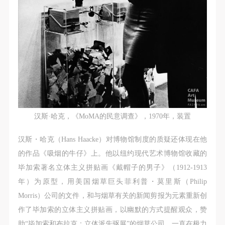
汉斯·哈克，《MoMA的民意调查》，1970年，装置
汉斯・哈克（Hans Haacke）对博物馆制度的质疑还体现在他
的作品《吸烟的牛仔》上。他以纽约现代艺术博物馆收藏的
毕加索著名立体主义拼贴画《戴帽子的男子》（1912-1913
年）为原型，用美国烟草巨头菲利普・莫里斯（Philip
Morris）公司的文件，和与烟草有关的新闻剪报为元素重新创
作了毕加索的立体主义拼贴画，以幽默的方式提醒观众，赞
助“毕加索和布拉克：立体派先驱展”的烟草公司，一直在极力