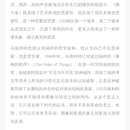
式，然而，他的声音被淹没在学生们的嘲笑和喧器中。《两
个迷》既表现了艺术再现的荒谬性，也呈现了现实本身的荒
验证码
谬性，是一种双重的荒谬。[18]相比第一个版本，第二个版本
登录
走进现实之中，凸显了再现的悖论，更深入地表达了一种穿
透表象、揭示真实的渴望。
可使用雅昌艺术网会员账户登录
马格利特也很认同福柯的哲学架构。他认为自己不仅是画
家，也是哲学家。1966年时，马格利特已经读过福柯的《事
物的秩序》（The Order of Things）。在第一封写给福柯的信
里，他就谈到现实中“可见与不可见”的神秘性，回应了福柯考
古学思考上所说的19世纪左右发生的认知破裂，正是这种破
裂导致了从属性的外在特征对潜在结构的质疑。[19]马格利特
的绘画并不能填补图像与词语之间的鸿沟。从这个意义上
说，它只是反映了时代的征兆，而并不具有革命性意义。然
而，它可以引发有关语词、图像和客观对象之间更深入的理
论反省。