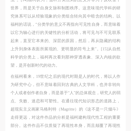
世界，而是关于自身文脉和制图秩序。这意味现代学科的研
究体系可以从经验现象的分类组合转向其中暗含的结构。以
福柯的话说，“分类学的意义不再指向可见性自身，而意味着
以它为轴心进行的关键性的分析活动，将可见与不可见联系
起来，直至它本来的、深层的原因，然后，再从隐藏的结构
上升到身体表面所展现的、更明显的符号上来”。[15]从自然
科学的分类上，福柯再次看到那种穿透表象、深入内核的欲
望，是开创新时代的动力。
在福柯看来，19世纪之后的现代时期是人的时代，将以人作
为研究中心，但不意味着回到古典的人文学科，也并非转向
个人或者创作者自身，而是基于“人”的总体观念，研究人的弱
点、失败、迷恋和可塑性。在通往现代知识形态的道路上，
超现实主义画家马格利特（Magritte）的《这不是一只烟斗》
走得更远，对这件作品的分析是福柯建构现代性工程的重要
部分。这件作品不仅质疑了再现性本身，而且颠覆了再现性