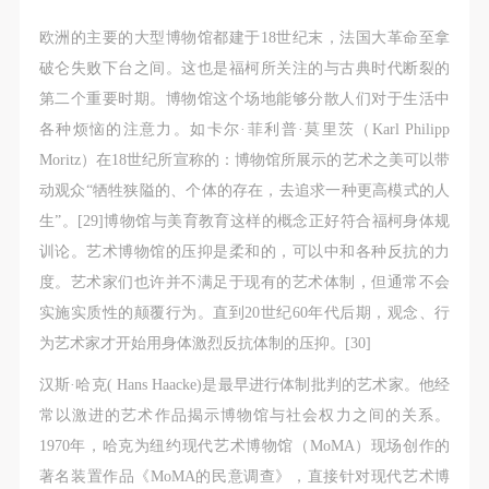
欧洲的主要的大型博物馆都建于18世纪末，法国大革命至拿
破仑失败下台之间。这也是福柯所关注的与古典时代断裂的
第二个重要时期。博物馆这个场地能够分散人们对于生活中
各种烦恼的注意力。如卡尔·菲利普·莫里茨（Karl Philipp
Moritz）在18世纪所宣称的：博物馆所展示的艺术之美可以带
动观众“牺牲狭隘的、个体的存在，去追求一种更高模式的人
生”。[29]博物馆与美育教育这样的概念正好符合福柯身体规
训论。艺术博物馆的压抑是柔和的，可以中和各种反抗的力
度。艺术家们也许并不满足于现有的艺术体制，但通常不会
实施实质性的颠覆行为。直到20世纪60年代后期，观念、行
为艺术家才开始用身体激烈反抗体制的压抑。[30]
汉斯·哈克( Hans Haacke)是最早进行体制批判的艺术家。他经
常以激进的艺术作品揭示博物馆与社会权力之间的关系。
1970年，哈克为纽约现代艺术博物馆（MoMA）现场创作的
著名装置作品《MoMA的民意调查》，直接针对现代艺术博