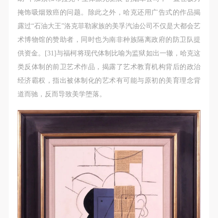
掩饰吸烟致癌的问题。除此之外，哈克还用广告式的作品揭
露过“石油大王”洛克菲勒家族的美孚汽油公司不仅是大都会艺
术博物馆的赞助者，同时也为南非种族隔离政府的防卫队提
供资金。[31]与福柯将现代体制比喻为监狱如出一辙，哈克这
类反体制的前卫艺术作品，揭露了艺术教育机构背后的政治
经济霸权，指出被体制化的艺术有可能与原初的美育理念背
道而驰，反而导致美学堕落。