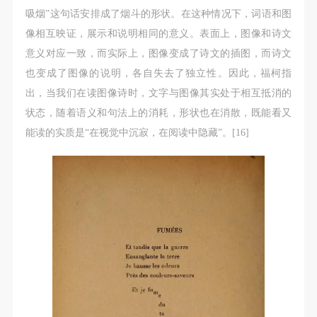
吸烟”这句话安排成了烟斗的形状。在这种情况下，词语和图
像相互映证，展示和说明相同的意义。表面上，图像和诗文
意义对应一致，而实际上，图像变成了诗文的插图，而诗文
也变成了图像的说明，各自失去了独立性。因此，福柯指
出，当我们在读图像诗时，文字与图像其实处于相互抵消的
状态，随着语义和句法上的消耗，形状也在消散，既能看又
能读的实质是“在视觉中沉寂，在阅读中隐藏”。[16]