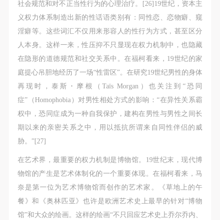
社会规范和对不正当性行为的心理治疗。[26]19世纪，资本主
义权力体系制造出新的性话语类别有：同性恋、恋物癖、窥
淫癖等。这些词汇不仅用来形容人的性行为方式，甚至区分
人本身。这样一来，性压抑不只显现在权力机制中，也隐藏
在隐形的道德规范和社交关系中。在福柯看来，19世纪的家
庭提心吊胆地经历了一场“性雷区”。在研究19世纪男性的身体
再现时，泰斯・摩根（Taïs Morgan）也关注到“恐同
症”（Homophobia）对男性相处方式的影响：“在异性关系霸
权中，恐同症成为一种自我保护，建构在男性与男性之间长
期以来的亲密关系之中，用以抵抗所谓来自同性伴侣的威
胁。”[27]
在艺术界，最重要的权力机制是博物馆。19世纪末，现代博
物馆的产生是艺术体制化的一个重要体现。在福柯看来，马
奈是第一位为艺术博物馆而创作的艺术家。《草地上的午
餐》和《奥林匹亚》也许是欧洲艺术史上最早的针对“博物
馆”和大众的绘画。这样的绘画“不只回应艺术史上乔尔乔内、