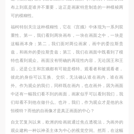
附则
附则
附则
布上到底是谁并不重要，这正是画家特意制造的一种模棱两
（1）、本协议未尽事宜，经双方友好协商后可作为
（1）、本协议未尽事宜，经双方友好协商后可作为
（1）、本协议未尽事宜，经双方友好协商后可作为
可的模糊性。
本协议的补充协议，并不得违反相关法律法规规定。
本协议的补充协议，并不得违反相关法律法规规定。
本协议的补充协议，并不得违反相关法律法规规定。
（2）、本协议自甲乙双方签字（盖章）、勾选之日
（2）、本协议自甲乙双方签字（盖章）、勾选之日
（2）、本协议自甲乙双方签字（盖章）、勾选之日
福柯特别关注这种模糊性，它在《宫娥》中体现为一系列双
起生效。
起生效。
起生效。
重性。第一，我们看到两块画布，一块在画面之中，一块是
（3）、本协议包括纸质档和电子档，纸质档—式二
（3）、本协议包括纸质档和电子档，纸质档—式二
（3）、本协议包括纸质档和电子档，纸质档—式二
这幅画本身；第二，我们面对两位画家，画中的委拉斯贵
份，甲乙双方各执一份，均具有同等法律效力。
份，甲乙双方各执一份，均具有同等法律效力。
份，甲乙双方各执一份，均具有同等法律效力。
兹，和画外的委拉斯贵兹；第三，我们在画面中既看到了模
活动参与者意味着接受并承担本协议的全部义务，未
活动参与者意味着接受并承担本协议的全部义务，未
活动参与者意味着接受并承担本协议的全部义务，未
特也看到观众。画面没有明确的再现性内容，无论国王和王
同意者意味着放弃参加此次活动的权利。凡参加这次
同意者意味着放弃参加此次活动的权利。凡参加这次
同意者意味着放弃参加此次活动的权利。凡参加这次
后，还是公主和宫娥都有可能是模特。观看者和被观看者，
活动前，必须事先与自己的家属沟通，取得家属同
活动前，必须事先与自己的家属沟通，取得家属同
活动前，必须事先与自己的家属沟通，取得家属同
彼此的身份可以互换、交织，无法确认谁在画内，谁在画
意，同时知晓并同意本免责声明。参加者签名/勾选
意，同时知晓并同意本免责声明。参加者签名/勾选
意，同时知晓并同意本免责声明。参加者签名/勾选
外。作为观众的我们，同样既在画内，也在画外，因为画面
后，视作其家属也已知晓并同意。
后，视作其家属也已知晓并同意。
后，视作其家属也已知晓并同意。
中还有一幅我们看不到的画面，画家似乎可以看到我们，我
我已认真阅读上述条款，并且同意。
我已认真阅读上述条款，并且同意。
我已认真阅读上述条款，并且同意。
们却看不到他在做什么。也许，我们，作为观众才是他的永
恒模特？而他的自画像才是真正画面的中心？
自文艺复兴以来，欧洲的绘画就通过焦点透视法，为画外的
观众建构一种以神圣主体为中心的视觉空间。然而，在这幅