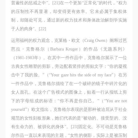
普遍性的惩戒之中”。[21]在一个更加“正常化”的时代，“权力
的压制性不再显著，却变得更有效率。它未必属于集权体
制，却随处可见，通过新的权力技术和身体政治解剖学实施
于人的肉身”。[22]
运用福柯的权力观念，克莱格・欧文（Craig Owen）阐释过芭
芭拉・克鲁格尔（Barbara Kruger）的作品《无题系列》
（1981-1983年）。在其中一件作品中，克鲁格尔展示了一位
古典女性雕塑的剪影，旁边配着竖排的剪贴文字：“你的凝视
击中了我的脸。”（“Your gaze hits the side of my face”）在另
一件作品中，克鲁格尔描绘了在一个破碎的镜子中碎片化的
女人面孔。在这个广告模式的图像上，贴着一行从报纸上剪
下的字母组成的标语：“你不再是你自己。”（“You are not
yourself”）欧文指出，克鲁格尔表现的是那种被迫屈从于社会
规范的女性刻板形象，她们代表的是“被动的、接受型的、没
有生命力的、被驯化的身体”。[23]固定化、不可动是克鲁格
尔作品一直以来表现的主题，“女性的侧影，实际上是被压制