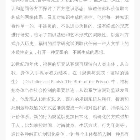
训和惩罚等方面探讨了西方意识形态、宗教信仰和价值取向
构成的网络体系，及其对知识生成的掌控。他把每一种知识
看作单一的、不连贯的、不以进步为目的、没有终点的形态
进行研究，暗示了知识基础和艺术形式的局限性。以这种方
式介入历史，福柯的哲学研究试图取代任何一种人文学上的
本质性定义，打开一种无限的、不断生成的思想。
20世纪70年代，福柯的研究从客观再现转向人类主体，从自
我、身体入手揭示权力结构。在《规训与惩罚：监狱的诞
生》（Discipline and Punish: The Birth of the Prison）中，福柯
把身体当作社会控制的重要轨迹，从谱系学追溯到监狱发展
史。他发现从18世纪以来，西方的规训系统从鞭打、折磨和
死刑这种残酷的方式逐渐演变成一种相对温和的、持续性的
评价体系。新的行为规范以更加日常化、精确化的方式强加
于人，比如掌控时间、时尚健身、生活方式、行为守则等，
通过各种纠正机制驯化身体，使“每个主体都陷入到一种具有