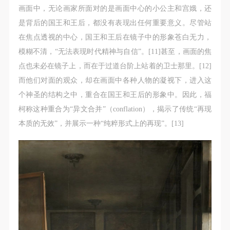
画面中，无论画家所面对的是画面中心的小公主和宫娥，还
是背后的国王和王后，都没有表现出任何重要意义。尽管站
在焦点透视的中心，国王和王后在镜子中的形象苍白无力，
模糊不清，“无法表现时代精神与自信”。[11]甚至，画面的焦
点也未必在镜子上，而在于过道台阶上站着的卫士那里。[12]
而他们对面的观众，却在画面中各种人物的凝视下，进入这
个神圣的结构之中，重合在国王和王后的形象中。因此，福
柯称这种重合为“异文合并”（conflation），揭示了传统“再现
本质的无效”，并展示一种“纯粹形式上的再现”。[13]