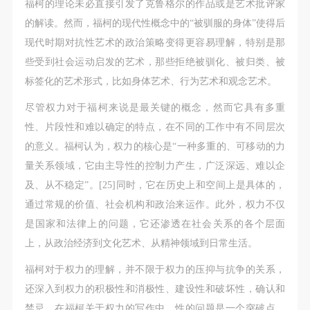
福柯的理论未必直接引发了克鲁格尔的作品或是艺术批评家
的解读。然而，福柯的现代性概念中的“被驯服的身体”使得后
现代时期对抗性艺术的政治策略变得更容易理解，特别是那
些受到社会运动启发的艺术，那些拒绝被驯化、被归类、被
标签化的艺术形式，比如身体艺术、行为艺术和观念艺术。
尽管权力对于福柯来说是最关键的概念，然而它具有多重
性、片段性和难以确定的特点，在不同的工作中有不同层次
的意义。福柯认为，权力的核心是“一种多重的、可移动的力
量关系领域，它由主导性的控制力产生，广泛深远、难以企
及、从不稳定”。[25]同时，它在历史上和空间上是具体的，
通过常规的价值、社会机构和政治来运作。此外，权力不仅
是国家和法律上的问题，它还渗透在社会关系的各个层面
上，从政治经济到文化艺术、从精神领域到日常生活。
福柯对于权力的理解，并不限于权力的压抑与抗争的关系，
还深入到权力的积极性和消极性、建设性和破坏性，确认和
禁忌。在福柯关于权力的写作中，性的问题是一个突破点。