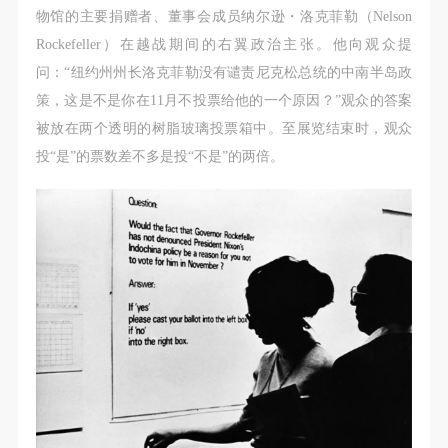
物馆的主要捐赠者、董事会成员纳尔逊・洛克菲勒（Nelson
Rockefeller）在越战期间的右翼政治主张。他向观众提
问：“纽约州州长洛克菲勒没有谴责尼克松总统的中南半岛政
策，这是不是你在11月不投票给他的一个原因？”观众的答案
被放在两个透明的树脂玻璃投票箱中。至展览结束时，观众
投“是”的票数差不多是投“不是”的两倍。