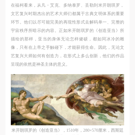
动导师、教师指导下进行，并正确的使用活动中所涉
动导师、教师指导下进行，并正确的使用活动中所涉
动导师、教师指导下进行，并正确的使用活动中所涉
在福柯看来，从凡・艾克、多纳泰罗、丢勒到米开朗琪罗，
及到的绘画工具、创作材料及配套设备、设施，若参
及到的绘画工具、创作材料及配套设备、设施，若参
及到的绘画工具、创作材料及配套设备、设施，若参
文艺复兴时期杰出的艺术大师们都属于古典文明体系的重要
与者因个人原因在使用相应绘画工具、创作材料及配
与者因个人原因在使用相应绘画工具、创作材料及配
与者因个人原因在使用相应绘画工具、创作材料及配
环节。他们以尽可能完美的再现性形式去解码单一、完整的
套设备、设施造成个人受伤、伤害他人及造成相应工
套设备、设施造成个人受伤、伤害他人及造成相应工
套设备、设施造成个人受伤、伤害他人及造成相应工
宇宙秩序所暗示的内容。正如米开朗琪罗的《创造亚当》所
具、材料、设备或设施的故障或损坏。参与活动者应
具、材料、设备或设施的故障或损坏。参与活动者应
具、材料、设备或设施的故障或损坏。参与活动者应
描绘的那样，亚当的身体无论怎样健硕，都如同冰冷的雕
当承当相应的全部责任，并主动赔偿相应的经济损
当承当相应的全部责任，并主动赔偿相应的经济损
当承当相应的全部责任，并主动赔偿相应的经济损
像，只有在上帝之手触碰下，才能获得生命。因此，无论文
失。活动中任何非事故当事人及美术馆将不承担人身
失。活动中任何非事故当事人及美术馆将不承担人身
失。活动中任何非事故当事人及美术馆将不承担人身
艺复兴大师如何有创造力，在形式上多么创新，他们的作品
事故的任何责任。
事故的任何责任。
事故的任何责任。
呈现的依然是神圣主体的意义。
中央美术学院美术馆肖像权许可使用协议
中央美术学院美术馆肖像权许可使用协议
中央美术学院美术馆肖像权许可使用协议
根据《中华人民共和国广告法》、《中华人民共和国
根据《中华人民共和国广告法》、《中华人民共和国
根据《中华人民共和国广告法》、《中华人民共和国
民法通则》以及 最高人民法院关于贯彻执行 《中华
民法通则》以及 最高人民法院关于贯彻执行 《中华
民法通则》以及 最高人民法院关于贯彻执行 《中华
人民共和国民法通则》若干问题的意见（试行）>的
人民共和国民法通则》若干问题的意见（试行）>的
人民共和国民法通则》若干问题的意见（试行）>的
有关规定，为明确肖像许可方（甲方）和使用方（乙
有关规定，为明确肖像许可方（甲方）和使用方（乙
有关规定，为明确肖像许可方（甲方）和使用方（乙
方）的权利义务关系，经双方友好协商，甲乙双方就
方）的权利义务关系，经双方友好协商，甲乙双方就
方）的权利义务关系，经双方友好协商，甲乙双方就
带有甲方肖像的作品的使用达成如下一致协议：
带有甲方肖像的作品的使用达成如下一致协议：
带有甲方肖像的作品的使用达成如下一致协议：
一、 一般约定
一、 一般约定
一、 一般约定
米开朗琪罗的《创造亚当》，1510年，280×570厘米，西斯廷