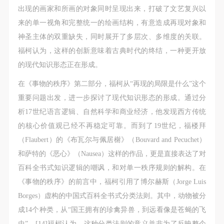
出现的画家和所画的对象同时呈现出来，打破了文艺复兴以
来的单一视角和完整统一的绘画结构，有意造成再现对象和
神圣主体的双重缺失，同时展开了多层次、多维度的关联。
福柯认为，这样的创新意味着古典时代的终结，一种更开放
的现代知识形态正在形成。
在《事物的秩序》第二部分，福柯从“再现的局限是什么”这个
重要问题出发，进一步探讨了现代知识形态的形成。通过分
析17世纪语言逻辑、自然科学和商业经济，他发现西方传统
的核心价值观已经不再稳定可靠。而到了19世纪，福楼拜
（Flaubert）的《布瓦尔与佩居榭》（Bouvard and Pecuchet）
和萨特的《恶心》（Nausea）这样的作品，更是直接表达了对
百科全书式知识逻辑的嘲讽，和对单一秩序规则的解构。在
《事物的秩序》的前言中，福柯引用了博尔赫斯（Jorge Luis
Borges）虚构的中国式百科全书式分类法则。其中，动物被分
成14个种类，从“国王拥有的珍禽异兽，到远看像是苍蝇的飞
虫”。[14]福柯认为，这种分类法则的意义并非为了反映整个