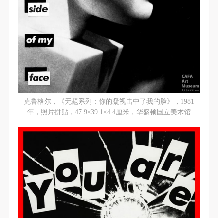
克鲁格尔，《无题系列：你的凝视击中了我的脸》，1981
年，照片拼贴，47.9×39.1×4.4厘米，华盛顿国立美术馆