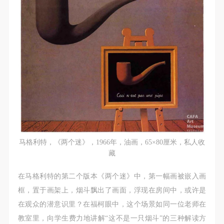
马格利特，《两个迷》，1966年，油画，65×80厘米，私人收
快捷登录
帐号密码登录
藏
在马格利特的第二个版本《两个迷》中，第一幅画被嵌入画
发送验证码
框，置于画架上，烟斗飘出了画面，浮现在房间中，或许是
手机号码
在观众的潜意识里？在福柯眼中，这个场景如同一位老师在
手机号码将作为您的登录账号
教室里，向学生费力地讲解“这不是一只烟斗”的三种解读方