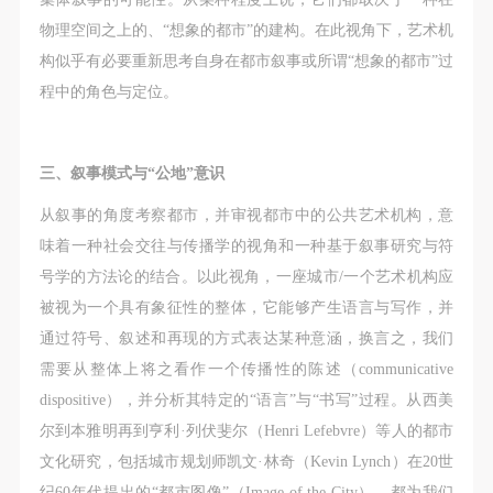
物理空间之上的、“想象的都市”的建构。在此视角下，艺术机
构似乎有必要重新思考自身在都市叙事或所谓“想象的都市”过
程中的角色与定位。
三、叙事模式与“公地”意识
从叙事的角度考察都市，并审视都市中的公共艺术机构，意
味着一种社会交往与传播学的视角和
一种基于叙事研究与符
号学的方法论的结合。以此视角，一座城市/一个艺术机构应
被视为一个具有象征性的整体，它能够产生语言与写作，并
快捷登录
帐号密码登录
通过符号、叙述和再现的方式表达某种意涵，换言之，我们
需要从整体上将之看作一个传播性的陈述（communicative
dispositive），并分析其特定的“语言”与“书写”过程。从西美
发送验证码
尔到本雅明再到亨利·列伏斐尔（Henri Lefebvre）等人的都市
手机号码
手机号码将作为您的登录账号
文化研究，包括城市规划师凯文·林奇（Kevin Lynch）在20世
纪60年代提出的“都市图像”（Image of the City），都为我们