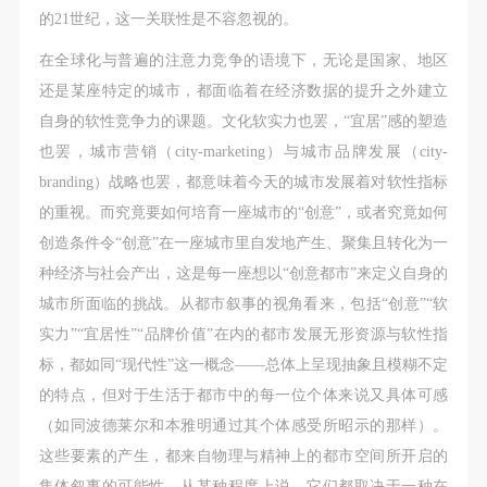
的21世纪，这一关联性是不容忽视的。
在全球化与普遍的注意力竞争的语境下，无论是国家、地区
还是某座特定的城市，都面临着在经济数据的提升之外建立
自身的软性竞争力的课题。文化软实力也罢，“宜居”感的塑造
也罢，城市营销（city-marketing）与城市品牌发展（city-
branding）战略也罢，都意味着今天的城市发展着对软性指标
的重视。而究竟要如何培育一座城市的“创意”，或者究竟如何
创造条件令“创意”在一座城市里自发地产生、聚集且转化为一
种经济与社会产出，这是每一座想以“创意都市”来定义自身的
城市所面临的挑战。从都市叙事的视角看来，包括“创意”“软
实力”“宜居性”“品牌价值”在内的都市发展无形资源与软性指
标，都如同“现代性”这一概念——总体上呈现抽象且模糊不定
的特点，但对于生活于都市中的每一位个体来说又具体可感
（如同波德莱尔和本雅明通过其个体感受所昭示的那样）。
这些要素的产生，都来自物理与精神上的都市空间所开启的
集体叙事的可能性。从某种程度上说，它们都取决于一种在