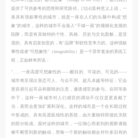
提供了可供参考的思维和研究路径。[3][4]某种意义上说，一
验证码
座具有强叙事性的城市，就是一座在人们的头脑中构成“想
象”的城市，这样的城市不会落入“千城一面”的规模化发展的
登录
陷阱，而是有其独特的个性、风格、历史与文化面貌，是宜
居的、具有启发创意的，有“品牌”和软性竞争力的。这种强叙
可使用雅昌艺术网会员账户登录
事性或者“可想象性”（imageability）是一个异常复杂的系统工
程，正如林奇所说：
“……一座高度可想象性的——醒目的、可读的、可见的——
城市将呈现出形态可人、与众不同、超凡卓越等特征；它会
更容易引起耳朵和眼睛的注意，邀请感官的参与。在同等条
件下，这样一座城市对人们感官的调动不仅仅是更直截了
当，甚而会更加扩展和深化。这样的城市是一个在长期过程
中形成的、具有高度延续性的系统，由大量独特而彼此关联
的部分组成。面对这样的城市，一位细心而老到的观察者能
够不断受到新的触动，而每一个新的触动都会对许多旧有的