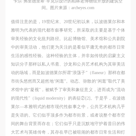
卡尔·弗里德里希·辛克尔设计的柏林老博物馆开放的建筑空
间。图片来源：archeyes.com
值得注意的是，19世纪末、20世纪初以来，以波德莱尔和本
雅明为代表的现代都市叙事研究，所采取的主要是基于个体
审美经验的文化批判路径。比起博物馆、美术馆和公共剧院
中的审美活动，他们更为关注的是看似平庸无奇的都市日常
生活的感性经验。这种经验的主体，并非如传统的启蒙主义
知识分子那样以私人书斋、沙龙和公共艺术机构为其审美活
动的场域，而是如波德莱尔所谓“浪荡子”（flaneur）那样在都
市街头悠然而又超然地“闲逛”。动态、弥散的“闲逛”取代了美
术馆中的“凝视”，被赋予了审美和象征意义，进而成为“流动
的现代性”（liquid modernity）的表征②[2]。于是乎，在波德
莱尔—本雅明式的都市现代性叙事之中，公共艺术机构几乎
是失语的。它们似乎顶多作为都市街景，或者说整个都市空
间的舞台背景而存在；它们似乎只是沉默地守护着昔日的伟
大艺术与英雄传奇，其存在早已被喧闹的都市日常生活和灯