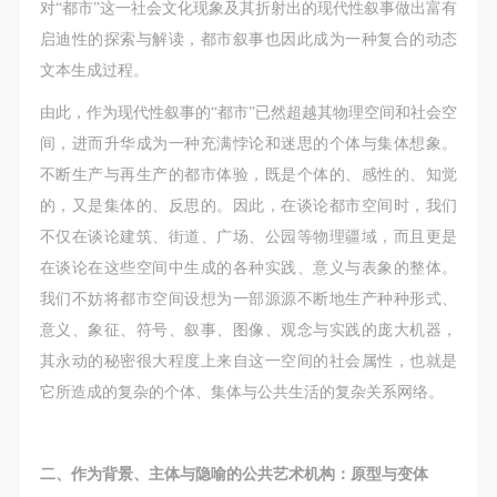
动导师、教师指导下进行，并正确的使用活动中所涉
动导师、教师指导下进行，并正确的使用活动中所涉
动导师、教师指导下进行，并正确的使用活动中所涉
对“都市”这一社会文化现象及其折射出的现代性叙事做出富有
及到的绘画工具、创作材料及配套设备、设施，若参
及到的绘画工具、创作材料及配套设备、设施，若参
及到的绘画工具、创作材料及配套设备、设施，若参
启迪性的探索与解读，都市叙事也因此成为一种复合的动态
与者因个人原因在使用相应绘画工具、创作材料及配
与者因个人原因在使用相应绘画工具、创作材料及配
与者因个人原因在使用相应绘画工具、创作材料及配
文本生成过程。
套设备、设施造成个人受伤、伤害他人及造成相应工
套设备、设施造成个人受伤、伤害他人及造成相应工
套设备、设施造成个人受伤、伤害他人及造成相应工
由此，作为现代性叙事的“都市”已然超越其物理空间和社会空
具、材料、设备或设施的故障或损坏。参与活动者应
具、材料、设备或设施的故障或损坏。参与活动者应
具、材料、设备或设施的故障或损坏。参与活动者应
间，进而升华成为一种充满悖论和迷思的个体与集体想象。
当承当相应的全部责任，并主动赔偿相应的经济损
当承当相应的全部责任，并主动赔偿相应的经济损
当承当相应的全部责任，并主动赔偿相应的经济损
不断生产与再生产的都市体验，既是个体的、感性的、知觉
失。活动中任何非事故当事人及美术馆将不承担人身
失。活动中任何非事故当事人及美术馆将不承担人身
失。活动中任何非事故当事人及美术馆将不承担人身
的，又是集体的、反思的。因此，在谈论都市空间时，我们
事故的任何责任。
事故的任何责任。
事故的任何责任。
不仅在谈论建筑、街道、广场、公园等物理疆域，而且更是
中央美术学院美术馆肖像权许可使用协议
中央美术学院美术馆肖像权许可使用协议
中央美术学院美术馆肖像权许可使用协议
在谈论在这些空间中生成的各种实践、意义与表象的整体。
根据《中华人民共和国广告法》、《中华人民共和国
根据《中华人民共和国广告法》、《中华人民共和国
根据《中华人民共和国广告法》、《中华人民共和国
我们不妨将都市空间设想为一部源源不断地生产种种形式、
民法通则》以及 最高人民法院关于贯彻执行 《中华
民法通则》以及 最高人民法院关于贯彻执行 《中华
民法通则》以及 最高人民法院关于贯彻执行 《中华
意义、象征、符号、叙事、图像、观念与实践的庞大机器，
人民共和国民法通则》若干问题的意见（试行）>的
人民共和国民法通则》若干问题的意见（试行）>的
人民共和国民法通则》若干问题的意见（试行）>的
其永动的秘密很大程度上来自这一空间的社会属性，也就是
有关规定，为明确肖像许可方（甲方）和使用方（乙
有关规定，为明确肖像许可方（甲方）和使用方（乙
有关规定，为明确肖像许可方（甲方）和使用方（乙
它所造成的复杂的个体、集体与公共生活的复杂关系网络。
方）的权利义务关系，经双方友好协商，甲乙双方就
方）的权利义务关系，经双方友好协商，甲乙双方就
方）的权利义务关系，经双方友好协商，甲乙双方就
带有甲方肖像的作品的使用达成如下一致协议：
带有甲方肖像的作品的使用达成如下一致协议：
带有甲方肖像的作品的使用达成如下一致协议：
一、 一般约定
一、 一般约定
一、 一般约定
二、作为背景、主体与隐喻的公共艺术机构：原型与变体