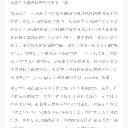
因素产生修饰和丰富的作用。”③
简而言之，一座高度可想象性的城市将以感性的或者审美的
方式，唤起人们的体验与参与，从而建立人和城市之间的某
种持久而深刻的关系，同样的逻辑也可以沿用到作为都市叙
事有机组成部分的公共艺术机构上。重要的是，要达到这一
高度，不能仅仅依靠物理空间、建筑，或者一般意义上的“视
觉”设计与规划，而是涉及一种深层的——社会和文化心理层
面上的“意义生成”过程。从叙事学的角度来看，解开这个意义
生成过程之谜的钥匙，可能在于对两种叙事模式的区分，即
所谓规定性（prescriptive）叙事和创意型（creative）叙事：
规定性的都市叙事倾向于通过城市空间中的建筑、布局、广
告牌及其他视觉、文字与声音媒介传递社会规范、定义社会
的等级结构。有着规定性叙事特征的城市以一种命令的方式
干扰人的行为，它将某些行为强加于人，同时禁止人的其他
行为。用列伏斐尔的话来说，这样的城市通过“都市语言与都