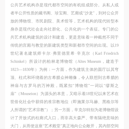
（1）、甲方为本协议中的肖像权人，自愿将自己的
（1）、甲方为本协议中的肖像权人，自愿将自己的
（1）、甲方为本协议中的肖像权人，自愿将自己的
公共艺术机构亦是现代都市空间的有机组成部分。从私人或
肖像权许可乙方作符合本协议约定和法律规定的用
肖像权许可乙方作符合本协议约定和法律规定的用
肖像权许可乙方作符合本协议约定和法律规定的用
者半公开性质的藏书阁、珍宝阁、艺廊或“沙龙”，到对公众开
途。
途。
途。
放的博物馆、市民剧院、美术馆等，艺术机构的现代转型本
（2）、乙方中央美术学院美术馆是一所具有标志
（2）、乙方中央美术学院美术馆是一所具有标志
（2）、乙方中央美术学院美术馆是一所具有标志
身亦是现代社会走向社群化、公共化的一个表征。专门的公
性、专业性、国际化的现代公共美术馆。中央美术学
性、专业性、国际化的现代公共美术馆。中央美术学
性、专业性、国际化的现代公共美术馆。中央美术学
共艺术机构建筑的设计和建造，更是意味着一种截然不同于
院美术馆与时代同行，努力塑造一个开放、自由、学
院美术馆与时代同行，努力塑造一个开放、自由、学
院美术馆与时代同行，努力塑造一个开放、自由、学
传统的宫殿与教堂的新建筑类型和新都市空间的出现。以19
术的空间氛围，竭诚与各单位、企业、机构、艺术家
术的空间氛围，竭诚与各单位、企业、机构、艺术家
术的空间氛围，竭诚与各单位、企业、机构、艺术家
世纪著名建筑师卡尔·弗里德里希·辛克尔（Karl Friedrich
和观众进行良好互动。以学院的学术研究为基础，积
和观众进行良好互动。以学院的学术研究为基础，积
和观众进行良好互动。以学院的学术研究为基础，积
Schinkel）所设计的柏林老博物馆（Altes Museum，建造于
极策划国际、国内多视角、多领域的展览、论坛及公
极策划国际、国内多视角、多领域的展览、论坛及公
极策划国际、国内多视角、多领域的展览、论坛及公
1823—1830年）为例：一方面，作为建筑主体的圆厅以其穹
共教育活动，为美院师生、中外艺术家以及社会公众
共教育活动，为美院师生、中外艺术家以及社会公众
共教育活动，为美院师生、中外艺术家以及社会公众
顶、柱式和环绕着的古希腊众神雕像，令人联想到古希腊的
提供一个交流、学习、展示的平台。作为一家公益性
提供一个交流、学习、展示的平台。作为一家公益性
提供一个交流、学习、展示的平台。作为一家公益性
神庙与古罗马的万神殿，既紧扣“博物馆”一词以“缪斯之
单位，其开展的公共教育活动以学术性和公益性为
单位，其开展的公共教育活动以学术性和公益性为
单位，其开展的公共教育活动以学术性和公益性为
庙”（Mouseion）为源头的本意，又暗示着18世纪以来艺术在
主。
主。
主。
世俗化社会中获得的准宗教地位（即施莱尔马赫、黑格尔等
（3）、乙方为甲方拍摄中央美术学院公共教育部所
（3）、乙方为甲方拍摄中央美术学院公共教育部所
（3）、乙方为甲方拍摄中央美术学院公共教育部所
人所谓的“艺术宗教”）；另一方面，辛克尔特别为老博物馆设
有公教活动。
有公教活动。
有公教活动。
计了开放式的柱廊式入口，而非高大森严、带有隔绝意味的
二、拍摄内容、使用形式、使用地域范围
二、拍摄内容、使用形式、使用地域范围
二、拍摄内容、使用形式、使用地域范围
大门，从而使这座“艺术殿堂”真正地向公众敞开，其内部空间