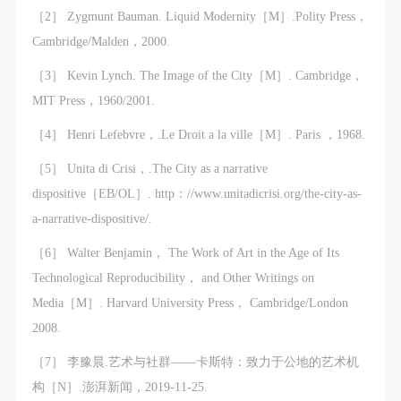
［2］ Zygmunt Bauman. Liquid Modernity［M］.Polity Press，
Cambridge/Malden，2000.
［3］ Kevin Lynch. The Image of the City［M］. Cambridge，
MIT Press，1960/2001.
［4］ Henri Lefebvre，.Le Droit a la ville［M］. Paris ，1968.
［5］ Unita di Crisi，.The City as a narrative
dispositive［EB/OL］. http：//www.unitadicrisi.org/the-city-as-
a-narrative-dispositive/.
［6］ Walter Benjamin， The Work of Art in the Age of Its
Technological Reproducibility， and Other Writings on
Media［M］. Harvard University Press， Cambridge/London
2008.
［7］ 李豫晨.艺术与社群——卡斯特：致力于公地的艺术机
构［N］.澎湃新闻，2019-11-25.