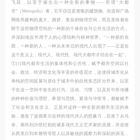
故，活动中任何非事故当事人及美术馆将不承担人身
故，活动中任何非事故当事人及美术馆将不承担人身
故，活动中任何非事故当事人及美术馆将不承担人身
飞跃，以至于催生出一种全新的事物——所谓“大都
事故的任何责任，但有互相援助的义务。参加活动的
事故的任何责任，但有互相援助的义务。参加活动的
事故的任何责任，但有互相援助的义务。参加活动的
市”（Metropolis）者，它不仅仅是密集的建筑物、街道和广场
成员应当积极主动的组织实施救援工作，但对事故本
成员应当积极主动的组织实施救援工作，但对事故本
成员应当积极主动的组织实施救援工作，但对事故本
网络所建构的庞大、拥挤、复杂的物理空间，而且意味着依
身不承担任何法律责任和经济责任。参加本次活动者
身不承担任何法律责任和经济责任。参加本次活动者
身不承担任何法律责任和经济责任。参加本次活动者
附于这些物理空间的一种新的个体存在与公共生活的方式，
的人身安全不负有民事及相关连带责任。
的人身安全不负有民事及相关连带责任。
的人身安全不负有民事及相关连带责任。
并深刻地反作用于人的心理结构与精神世界。“一种新的东
第五条
第五条
第五条
西，一种新的人，一种从未有过的现代人出现了——正是在
参加活动者在此次活动期间应主动遵守美术馆活动秩
参加活动者在此次活动期间应主动遵守美术馆活动秩
参加活动者在此次活动期间应主动遵守美术馆活动秩
这个意义上，现代
人、现代性、现代大都市才结合在一起”。
序、维护美术馆场地及展示、展览、馆藏艺术作品及
序、维护美术馆场地及展示、展览、馆藏艺术作品及
序、维护美术馆场地及展示、展览、馆藏艺术作品及
①[1]现代都市生活的集体性和公共性，赋予都市空间以社
衍生品的安全。活动中一旦因个人原因造成美术馆场
衍生品的安全。活动中一旦因个人原因造成美术馆场
衍生品的安全。活动中一旦因个人原因造成美术馆场
会、政治、经济和文化等丰富的价值层次，这使得城市化从
地、空间、艺术品、衍生品等受到不同程度的损失、
地、空间、艺术品、衍生品等受到不同程度的损失、
地、空间、艺术品、衍生品等受到不同程度的损失、
单纯的空间延展与居住于城市中的自然形态区分开来，以至
破坏。活动中任何非事故当事人及美术馆将不承担相
破坏。活动中任何非事故当事人及美术馆将不承担相
破坏。活动中任何非事故当事人及美术馆将不承担相
于在这一空间中发生的行为、活动、习惯，以及其中所传播
应的责任与损失，应由参与活动者根据相应的法律条
应的责任与损失，应由参与活动者根据相应的法律条
应的责任与损失，应由参与活动者根据相应的法律条
的种种价值与理想、希望与恐惧、紧张与冲突等，都被赋予
文、组织规定进行协商和赔偿。并追究相应的法律责
文、组织规定进行协商和赔偿。并追究相应的法律责
文、组织规定进行协商和赔偿。并追究相应的法律责
了社会和文化含义。正是对这样一种全新的都市生活的体
任和经济责任。
任和经济责任。
任和经济责任。
验，激发了波德莱尔这样的现代诗人的想象力，启发了从马
第六条
第六条
第六条
奈、塞尚到20世纪初的诸多现代主义艺术家的灵感，并促使
参与活动者在参与活动时应当在美术馆工作人员及活
参与活动者在参与活动时应当在美术馆工作人员及活
参与活动者在参与活动时应当在美术馆工作人员及活
从西美尔到本雅明等哲人以其敏锐的观察力和深刻的洞见，