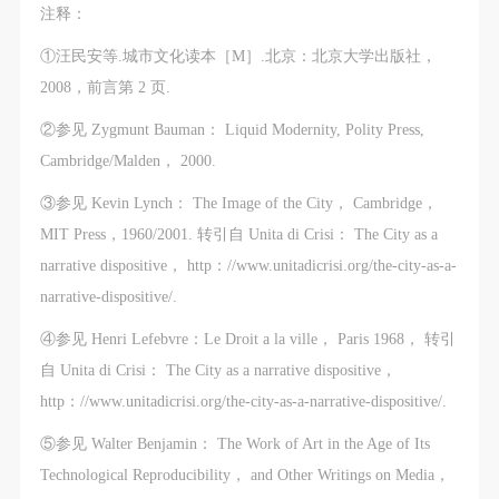
注释：
①汪民安等.城市文化读本［M］.北京：北京大学出版社，
2008，前言第 2 页.
②参见 Zygmunt Bauman： Liquid Modernity, Polity Press,
Cambridge/Malden， 2000.
③参见 Kevin Lynch： The Image of the City， Cambridge，
MIT Press，1960/2001. 转引自 Unita di Crisi： The City as a
narrative dispositive， http：//www.unitadicrisi.org/the-city-as-a-
narrative-dispositive/.
④参见 Henri Lefebvre：Le Droit a la ville， Paris 1968， 转引
自 Unita di Crisi： The City as a narrative dispositive，
http：//www.unitadicrisi.org/the-city-as-a-narrative-dispositive/.
⑤参见 Walter Benjamin： The Work of Art in the Age of Its
Technological Reproducibility， and Other Writings on Media，