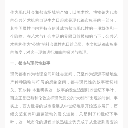
第一条
第一条
第一条
本次活动公平公正、自愿参加与退出、风险与责任自
本次活动公平公正、自愿参加与退出、风险与责任自
本次活动公平公正、自愿参加与退出、风险与责任自
作为现代社会和都市场域的产物，以美术馆、博物馆为代表
负的原则。但活动有风险，参加者应有必要的风险意
负的原则。但活动有风险，参加者应有必要的风险意
负的原则。但活动有风险，参加者应有必要的风险意
的公共艺术机构自诞生之日起就是现代都市叙事的一部分，
识。
识。
识。
其空间属性与内容特点使其成为都市现代性的一项载体和一
第二条
第二条
第二条
个隐喻。在艺术与社会生活的界限日益模糊的当下，公共艺
参加本次活动者必须遵守中华人民共和国的相关法
参加本次活动者必须遵守中华人民共和国的相关法
参加本次活动者必须遵守中华人民共和国的相关法
术机构作为“公地”的社会属性也日益凸显。本文拟从都市叙事
律、法规，必须遵循道德和社会公德规范，并应该具
律、法规，必须遵循道德和社会公德规范，并应该具
律、法规，必须遵循道德和社会公德规范，并应该具
的角度，对这一现象进行粗略的探讨与梳理。
备以人为本、团结友爱、互相帮助和助人为乐的良好
备以人为本、团结友爱、互相帮助和助人为乐的良好
备以人为本、团结友爱、互相帮助和助人为乐的良好
一、都市与现代性叙事
品质。
品质。
品质。
第三条
第三条
第三条
现代都市作为物理空间和社会空间，乃至作为源源不断地生
参加本次活动人员应该是成年人（具有完全民事行为
参加本次活动人员应该是成年人（具有完全民事行为
参加本次活动人员应该是成年人（具有完全民事行为
产种种隐喻与符号的想象空间，都与现代性的叙事密切相
能力的人，18周岁以上）未成年人必须在成年人的陪
能力的人，18周岁以上）未成年人必须在成年人的陪
能力的人，18周岁以上）未成年人必须在成年人的陪
关。瓦尔特·本雅明将这一叙事的发生追溯到19世纪下半叶，
同下参观。
同下参观。
同下参观。
而这正是巴黎和伦敦这样现代意义的“大都市”出现的时刻。事
第四条
第四条
第四条
实上，西方世界的城市发展从中世纪晚期开始逐步展开，历
参加活动者在此次活动期间的人身安全责任自负。鼓
参加活动者在此次活动期间的人身安全责任自负。鼓
参加活动者在此次活动期间的人身安全责任自负。鼓
经文艺复兴和启蒙运动的漫长道路，只是到了19世纪下半
励参加者自行购买人身安全保险。活动中一旦出现事
励参加者自行购买人身安全保险。活动中一旦出现事
励参加者自行购买人身安全保险。活动中一旦出现事
叶，这一城市化的进程才以迅猛之势完成了从量变到质变的