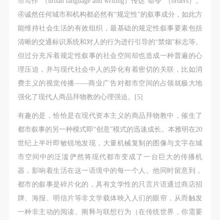
市写作”（urban language and writing）传达“命令”（orders）。
④诚然任何城市和机构都必然有“规定性”的叙事成分，如此方
能维持社会生活的有效组织，最基础的规定性叙事要素包括
清晰的交通标识系统和对人的行为进行引导的“禁烟”标志等。
但过分充斥着规定性叙事的社会空间却也造成一种普遍的心
理压迫，并与现代社会中人的异化有着密切的关联，比如消
费主义的视觉传播——商业广告对都市空间的占领就极大地
强化了现代人商品拜物教的心理强迫。[5]
有趣的是，恰恰是在现代资本主义的商品拜物教中，催生了
都市叙事的另一种模式即“创意”模式的迅速成长。本雅明在20
世纪上半叶即敏锐地发现，大量机械复制的图像与文字在城
市空间中的泛滥俨然将现代都市变成了一台巨大的传播机
器，影响着生活在这一语境中的每一个人。他同时留意到，
都市的叙事是碎片化的，具有文学性的只言片语通过商店招
牌、海报、明信片等非文学载体映入人们的眼帘，从而触发
一种非主动的阅读、阐释与联想行为（在传统世界，你需要