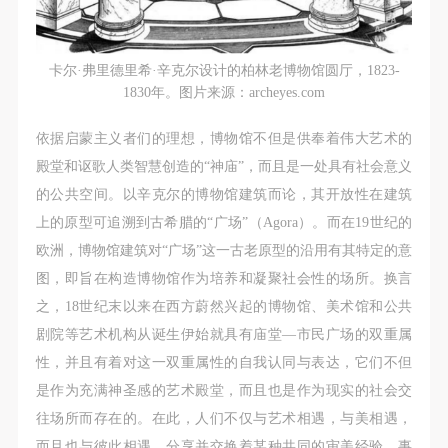
附则
附则
附则
（1）、本协议未尽事宜，经双方友好协商后可作为
（1）、本协议未尽事宜，经双方友好协商后可作为
（1）、本协议未尽事宜，经双方友好协商后可作为
本协议的补充协议，并不得违反相关法律法规规定。
本协议的补充协议，并不得违反相关法律法规规定。
本协议的补充协议，并不得违反相关法律法规规定。
卡尔·弗里德里希·辛克尔设计的柏林老博物馆圆厅，1823-
（2）、本协议自甲乙双方签字（盖章）、勾选之日
（2）、本协议自甲乙双方签字（盖章）、勾选之日
（2）、本协议自甲乙双方签字（盖章）、勾选之日
1830年。图片来源：archeyes.com
起生效。
起生效。
起生效。
依据启蒙主义者们的理想，博物馆不但是供奉着伟大艺术的
（3）、本协议包括纸质档和电子档，纸质档—式二
（3）、本协议包括纸质档和电子档，纸质档—式二
（3）、本协议包括纸质档和电子档，纸质档—式二
殿堂和讴歌人类智慧创造的“神庙”，而且是一处具有社会意义
份，甲乙双方各执一份，均具有同等法律效力。
份，甲乙双方各执一份，均具有同等法律效力。
份，甲乙双方各执一份，均具有同等法律效力。
的公共空间。以辛克尔的博物馆建筑而论，其开放性在建筑
活动参与者意味着接受并承担本协议的全部义务，未
活动参与者意味着接受并承担本协议的全部义务，未
活动参与者意味着接受并承担本协议的全部义务，未
上的原型可追溯到古希腊的“广场”（Agora）。而在19世纪的
同意者意味着放弃参加此次活动的权利。凡参加这次
同意者意味着放弃参加此次活动的权利。凡参加这次
同意者意味着放弃参加此次活动的权利。凡参加这次
欧洲，博物馆建筑对“广场”这一古老原型的沿用有其特定的意
活动前，必须事先与自己的家属沟通，取得家属同
活动前，必须事先与自己的家属沟通，取得家属同
活动前，必须事先与自己的家属沟通，取得家属同
图，即旨在构造博物馆作为培养和凝聚社会性的场所。换言
意，同时知晓并同意本免责声明。参加者签名/勾选
意，同时知晓并同意本免责声明。参加者签名/勾选
意，同时知晓并同意本免责声明。参加者签名/勾选
之，18世纪末以来在西方蔚然兴起的博物馆、美术馆和公共
后，视作其家属也已知晓并同意。
后，视作其家属也已知晓并同意。
后，视作其家属也已知晓并同意。
剧院等艺术机构从诞生伊始就具有庙堂—市民广场的双重属
我已认真阅读上述条款，并且同意。
我已认真阅读上述条款，并且同意。
我已认真阅读上述条款，并且同意。
性，并且有着对这一双重属性的自我认同与表达，它们不但
是作为充满神圣感的艺术殿堂，而且也是作为现实的社会交
往场所而存在的。在此，人们不仅与艺术相遇，与美相遇，
而且也与彼此相遇，分享并交换着某种共同的审美经验。事