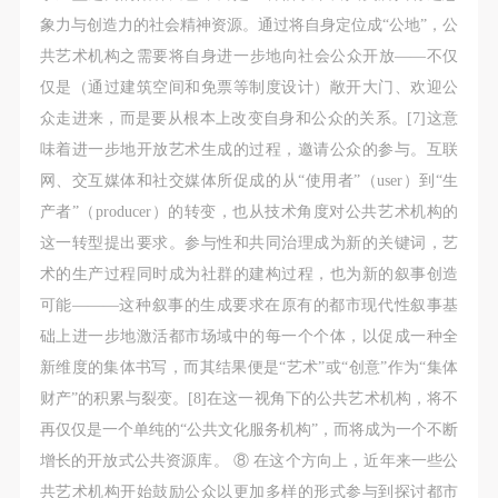
象力与创造力的社会精神资源。通过将自身定位成“公地”，公
共艺术机构之需要将自身进一步地向社会公众开放——不仅
仅是（通过建筑空间和免票等制度设计）敞开大门、欢迎公
众走进来，而是要从根本上改变自身和公众的关系。[7]这意
味着进一步地开放艺术生成的过程，邀请公众的参与。互联
网、交互媒体和社交媒体所促成的从“使用者”（user）到“生
产者”（producer）的转变，也从技术角度对公共艺术机构的
这一转型提出要求。参与性和共同治理成为新的关键词，艺
术的生产过程同时成为社群的建构过程，也为新的叙事创造
可能———这种叙事的生成要求在原有的都市现代性叙事基
础上进一步地激活都市场域中的每一个个体，以促成
一种全
新维度的集体书写，而其结果便是“艺术”或“创意”作为“集体
财产”的积累与裂变。[8]在这一视角下的公共艺术机构，将不
再仅仅是一个单纯的“公共文化服务机构”，而将成为一个不断
增长的开放式公共资源库。 ⑧ 在这个方向上，近年来一些公
共艺术机构开始鼓励公众以更加多样的形式参与到探讨都市