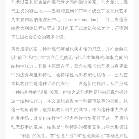
艺术以及其所表征的现代性之间
的融洽关系。与之相比，现
代主义的诞生地——巴黎却直到1977年才成立了以现代艺术
为主要内容的蓬皮杜中心（Centre Pompidou），并且当这座
由意大利建筑师皮亚诺设计的工厂式建筑落成之时，还遭到
了法国社会公众的诸多非议。
需要澄清的是，种种现代与当代美术馆的成立，并不会解决
以“前卫”和“批判”为立足点的现当代艺术和机构/体制之间的
结构性张力，其根本原因在于，蕴含在现当代艺术自身逻辑
中的边缘与批判特性，会持续性地对权威性话语——公共艺
术机构往往是这种话语的表征——发起新的挑战，从而形成
一种结构性的“逆反”关系。但较之从艺术世界的内部视角探讨
这一结构性张力，本文更想要提示一种都市叙事的视角。从
这一视角看来，这类机构所诞生的城市，作为这种张力关系
的发生场，其文化多样性与活力往往恰恰受益于这一矛盾的
动态叙事的发展，结果是一种特殊的都市竞争力与无形资源
——“创意”的发生。在“创意产业”和“创意集聚区”等概念兴起