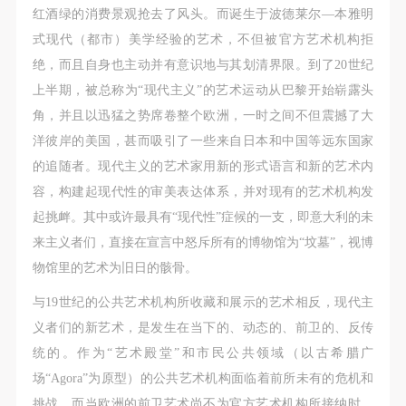
红酒绿的消费景观抢去了风头。而诞生于波德莱尔—本雅明
式现代（都市）美学经验的艺术，不但被官方艺术机构拒
绝，而且自身也主动并有意识地与其划清界限。到了20世纪
上半期，被总称为“现代主义”的艺术运动从巴黎开始崭露头
角，并且以迅猛之势席卷整个欧洲，一时之间不但震撼了大
洋彼岸的美国，甚而吸引了一些来自日本和中国等远东国家
的追随者。现代主义的艺术家用新的形式语言和新的艺术内
容，构建起现代性的审美表达体系，并对现有的艺术机构发
起挑衅。其中或许最具有“现代性”症候的一支，即意大利的未
来主义者们，直接在宣言中怒斥所有的博物馆为“坟墓”，视博
物馆里的艺术为旧日的骸骨。
与19世纪的公共艺术机构所收藏和展示的艺术相反，现代主
义者们的新艺术，是发生在当下的、动态的、前卫的、反传
统的。作为“艺术殿堂”和市民公共领域（以古希腊广
场“Agora”为原型）的公共艺术机构面临着前所未有的危机和
挑战。而当欧洲的前卫艺术尚不为官方艺术机构所接纳时，