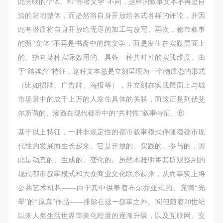
此关联的个体。和“作者文学”不同，这样的叙事文本不再是自
洽的封闭整体，而必然将自身开放给各式各样的评论，并因
此有潜质将自身开放给无尽的加工与改写。再次，都市叙事
的新“文体”不再是书斋中的纯文学，而是发生在实践层面上
的、指向某种实际效用的、具备一种共时性的实践维度。由
于“跨媒介”特征，这种文本总是立刻呈现为一个物质态的形式
（比如招牌、广告牌、海报等），并立刻在实践层面上与城
市场景中的成千上万的人发生具体的关联，而这正是列伏斐
尔所谓的、渗透在现代都市中的“共时性”叙事特征。⑥
基于以上特征，一种非规定性的都市叙事模式伴随着都市现
代性的发展而生长起来。它是开放的、实践的、参与的，因
此是动态的、生成的、变化的。虽然本雅明将其所观察到的
现代都市叙事模式和大众商业文化联系起来，从而事实上将
公共艺术机构——由于其中供奉着布尔乔亚式的、充满“光
晕”的“原真”作品——排除在这一叙事之外。[6]但随着20世纪
以来人类生活世界审美化程度的逐渐
升级，以及互联网、交