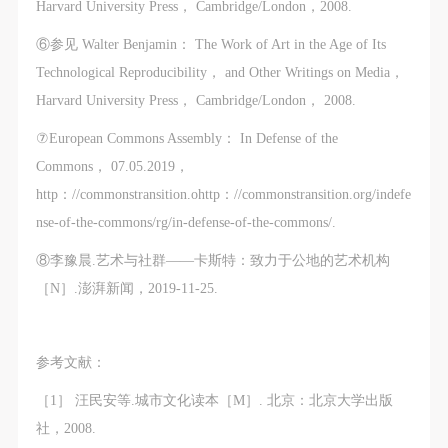
Harvard University Press， Cambridge/London，2008.
⑥参见 Walter Benjamin： The Work of Art in the Age of Its
Technological Reproducibility， and Other Writings on Media，
Harvard University Press， Cambridge/London， 2008.
⑦European Commons Assembly： In Defense of the
Commons， 07.05.2019，
http：//commonstransition.ohttp：//commonstransition.org/indefe
nse-of-the-commons/rg/in-defense-of-the-commons/.
⑧李豫晨.艺术与社群——卡斯特：致力于公地的艺术机构
［N］.澎湃新闻，2019-11-25.
参考文献：
［1］ 汪民安等.城市文化读本［M］. 北京：北京大学出版
社，2008.