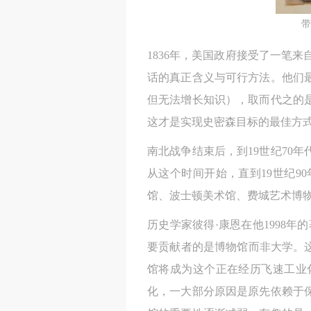
带
1836年，美国政府接受了一笔
话的真正含义与可行方法。他们
但无法增长知识），取而代之的
这才是实现史密森目标的最佳方
南北战争结束后，到19世纪70
从这个时间开始，直到19世纪
馆、波士顿美术馆、费城艺术博
历史学家彼得·康恩在他1998年
要贡献者的是博物馆而非大学。这
馆将成为这个正在经历飞速工业
化，一大部分原因是原先依赖于