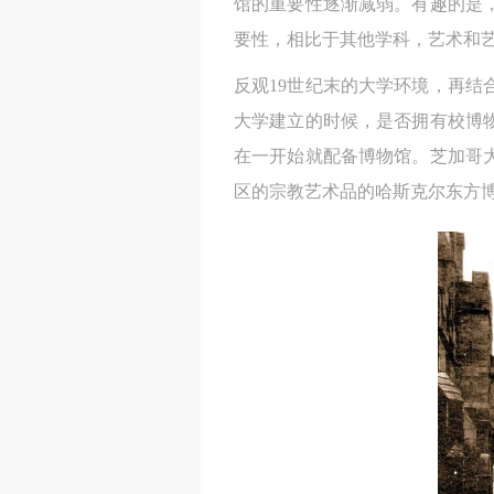
馆的重要性逐渐减弱。有趣的是
要性，相比于其他学科，艺术和
反观19世纪末的大学环境，再结
大学建立的时候，是否拥有校博
在一开始就配备博物馆。芝加哥
区的宗教艺术品的哈斯克尔东方