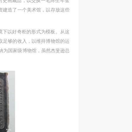
的历史画藏品，以交换一笔终生年金
网
网
网
资建造了一个美术馆，以存放这些
央
央
央
案
案
案
语境下以好奇柜的形式为模板。从这
”规
”规
”规
取足够的收入，以维持博物馆的运
纳为国家级博物馆，虽然杰斐逊总
风
风
风
德
德
德
的
的
的