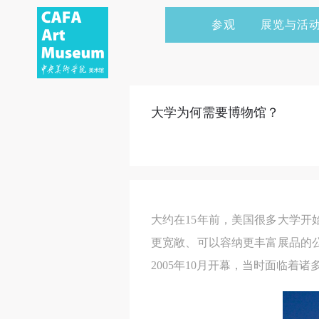
参观
展览与活
当前展览
艺术家&典藏
CAFAM 讲座
会员
展览预告
学术研究
CAFAM 课程
企业赞助
大学为何需要博物馆？
展览回顾
艺术出版
CAFAM 体验
捐赠
数字美术馆
志愿者
资讯
合作伙伴
大约在15年前，美国很多大学
举办活动
更宽敞、可以容纳更丰富展品的
2005年10月开幕，当时面临