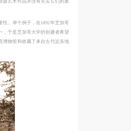
原版艺术作品并没有失去它们的重
进
进
进
性。举个例子，在1892年芝加哥
施
施
施
一，于是芝加哥大学的创建者希望
克博物馆和收藏了来自古代近东地
活
活
活
人
人
人
）>
）>
）>
致
致
致
合本
合本
合本