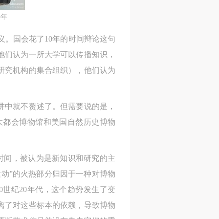
4年
义。国会花了10年的时间辩论这句
身
身
身
他们认为一所大学可以传播知识，
承
承
承
研究机构的集合组织），他们认为
主
主
主
参
参
参
演讲中就不赘述了。但需要说的是，
大都会博物馆和美国自然历史博物
及
及
及
美
美
美
这段时间，被认为是新知识和研究的主
任
任
任
运动”的火热部分归因于一种对博物
据
据
据
济
济
济
世纪20年代，这个趋势发生了变
离了对这些标本的依赖，导致博物