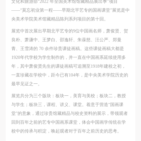
第一条
第一条
第一条
文化和旅游部“2022 年全国美术馆馆藏精品展出季”项目
本次活动公平公正、自愿参加与退出、风险与责任自
本次活动公平公正、自愿参加与退出、风险与责任自
本次活动公平公正、自愿参加与退出、风险与责任自
——“莫忘初业第一程——早期北平艺专的国画课堂”展览是中
负的原则。但活动有风险，参加者应有必要的风险意
负的原则。但活动有风险，参加者应有必要的风险意
负的原则。但活动有风险，参加者应有必要的风险意
央美术学院美术馆藏精品陈列系列项目的第十回。
识。
识。
识。
展览中首次展出早期北平艺专的9位中国画名师，萧俊贤、贺
第二条
第二条
第二条
良朴、萧谦中、王梦白、邵逸轩、朱葆慈、汪公严、郑曼
参加本次活动者必须遵守中华人民共和国的相关法
参加本次活动者必须遵守中华人民共和国的相关法
参加本次活动者必须遵守中华人民共和国的相关法
青、王雪涛的 70 余件珍贵课徒画稿。这些课徒画稿大都是
律、法规，必须遵循道德和社会公德规范，并应该具
律、法规，必须遵循道德和社会公德规范，并应该具
律、法规，必须遵循道德和社会公德规范，并应该具
1920年代学校为学生制作的，并一直在中国画系延续使用多
备以人为本、团结友爱、互相帮助和助人为乐的良好
备以人为本、团结友爱、互相帮助和助人为乐的良好
备以人为本、团结友爱、互相帮助和助人为乐的良好
年，其中萧俊贤先生的课徒画稿可追溯至1918年建校之初，
品质。
品质。
品质。
一直珍藏在学校中，距今已有104年，是中央美术学院历史的
第三条
第三条
第三条
最早见证之一。
参加本次活动人员应该是成年人（具有完全民事行为
参加本次活动人员应该是成年人（具有完全民事行为
参加本次活动人员应该是成年人（具有完全民事行为
展览共分为三个版块：板块一，美育与美校；板块二，教授
能力的人，18周岁以上）未成年人必须在成年人的陪
能力的人，18周岁以上）未成年人必须在成年人的陪
能力的人，18周岁以上）未成年人必须在成年人的陪
与学生；板块三，课程、讲义、课堂。着意于营造“国画课
同下参观。
同下参观。
同下参观。
堂”的意象，通过珍贵馆藏精品与校史资料的展示，带领观者
第四条
第四条
第四条
回到百年之前的艺专中国画系课堂，体会中国画学传统在学
参加活动者在此次活动期间的人身安全责任自负。鼓
参加活动者在此次活动期间的人身安全责任自负。鼓
参加活动者在此次活动期间的人身安全责任自负。鼓
校中的传承与积淀，唤起观者对于百年之前历史的思考。
励参加者自行购买人身安全保险。活动中一旦出现事
励参加者自行购买人身安全保险。活动中一旦出现事
励参加者自行购买人身安全保险。活动中一旦出现事