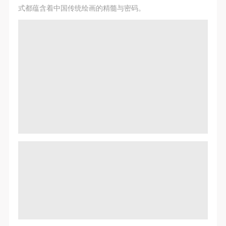
式都蕴含着中国传统绘画的精髓与密码。
快捷登录
帐号密码登录
发送验证码
手机号码
手机号码将作为您的登录账号
验证码
登录
可使用雅昌艺术网会员账户登录