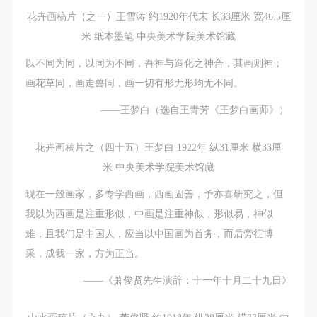
花卉画稿片（之一）王雪涛 约1920年代末 长33厘米 宽46.5厘
米 纸本墨笔 中央美术学院美术馆藏
以不同为同，以同为不同，吾神与造化之神合，其画则神；
画花草同，画走兽同，画一切有形无形均无不同。
——王梦白（选自王青芳《王梦白画师》）
花卉画稿片之（四十五）王梦白 1922年 纵31厘米 横33厘
米 中央美术学院美术馆藏
现在一般画家，多专学西画，西画固善，予亦喜研究之，但
我以为西画是注重形似，中画是注重神似，形似易，神似
难，且我们是中国人，应当以中国画为首务，而后旁征博
采，成我一家，方为正当。
——《萧俊贤先生演辞：十一年十月二十九日》