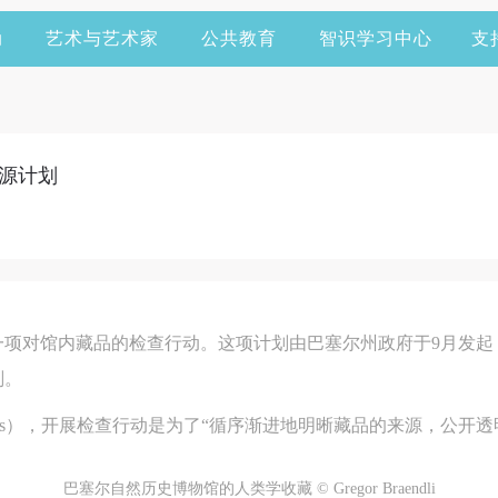
动
艺术与艺术家
公共教育
智识学习中心
支
源计划
一项对馆内藏品的检查行动。这项计划由巴塞尔州政府于9月发起
划。
 Jans），开展检查行动是为了“循序渐进地明晰藏品的来源，公开
快捷登录
帐号密码登录
巴塞尔自然历史博物馆的人类学收藏 © Gregor Braendli