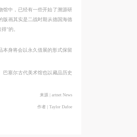
物馆中，已经有一些开始了溯源研
人
人
人
天启的版画其实是二战时期从德国海德
活
活
活
行取得”的。
作
作
作
网
网
网
品本身将会以永久借展的形式保留
央
央
央
案
案
案
。巴塞尔古代美术馆也以藏品历史
”规
”规
”规
来源 | artnet News
作者 | Taylor Dafoe
风
风
风