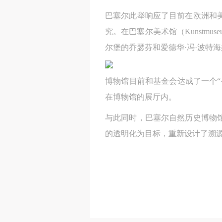
巴塞尔此举响应了目前在欧洲和
究。在巴塞尔美术馆（Kunstm
尔堡的乔瑟芬和爱德华·冯·波特海姆基金会（Jo
博物馆目前和基金会达成了一个
在博物馆的展厅内。
与此同时，巴塞尔自然历史博物
的透明化为目标，重新设计了溯