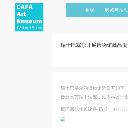
参观
展览与活
当前展览
艺术家&典藏
CAFAM 讲座
会员
展览预告
学术研究
CAFAM 课程
企业赞助
瑞士巴塞尔开展博物馆藏品溯
展览回顾
艺术出版
CAFAM 体验
捐赠
数字美术馆
志愿者
资讯
合作伙伴
瑞士巴塞尔的博物馆近日开始了
举办活动
拨款25万瑞士法郎，以支持该计
据巴塞尔州长比特·扬斯（Beat