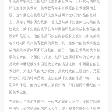
故，活动中任何非事故当事人及美术馆将不承担人身
故，活动中任何非事故当事人及美术馆将不承担人身
故，活动中任何非事故当事人及美术馆将不承担人身
中央美术学院主办的戴泽先生百岁艺术展，以庆祝与回顾戴
事故的任何责任，但有互相援助的义务。参加活动的
事故的任何责任，但有互相援助的义务。参加活动的
事故的任何责任，但有互相援助的义务。参加活动的
泽先生作为美术家、美术教育家丰富厚重的艺术生涯为主
成员应当积极主动的组织实施救援工作，但对事故本
成员应当积极主动的组织实施救援工作，但对事故本
成员应当积极主动的组织实施救援工作，但对事故本
题。这个展览在梳理戴泽先生跨越两个世纪的作品的基础
身不承担任何法律责任和经济责任。参加本次活动者
身不承担任何法律责任和经济责任。参加本次活动者
身不承担任何法律责任和经济责任。参加本次活动者
上，贯穿了两条历史线索：首先是与戴泽先生休戚与共的美
的人身安全不负有民事及相关连带责任。
的人身安全不负有民事及相关连带责任。
的人身安全不负有民事及相关连带责任。
院校史，戴泽先生自北平艺专时期起即是美院成长发展的建
第五条
第五条
第五条
设者和见证人，他的作品不仅在内容题材上反映出中央美院
参加活动者在此次活动期间应主动遵守美术馆活动秩
参加活动者在此次活动期间应主动遵守美术馆活动秩
参加活动者在此次活动期间应主动遵守美术馆活动秩
各个时期和几代美育教师的风貌，其一生致力的美术事业也
序、维护美术馆场地及展示、展览、馆藏艺术作品及
序、维护美术馆场地及展示、展览、馆藏艺术作品及
序、维护美术馆场地及展示、展览、馆藏艺术作品及
成为美院教育体系不可分割的一部分，他的艺术风格代表着
衍生品的安全。活动中一旦因个人原因造成美术馆场
衍生品的安全。活动中一旦因个人原因造成美术馆场
衍生品的安全。活动中一旦因个人原因造成美术馆场
学院艺术的一个面向；其次，戴泽先生历经百年的艺术人生
地、空间、艺术品、衍生品等受到不同程度的损失、
地、空间、艺术品、衍生品等受到不同程度的损失、
地、空间、艺术品、衍生品等受到不同程度的损失、
反映出20世纪以来中国现代艺术的演进道路，中西融合的艺
破坏。活动中任何非事故当事人及美术馆将不承担相
破坏。活动中任何非事故当事人及美术馆将不承担相
破坏。活动中任何非事故当事人及美术馆将不承担相
术创新、关注人民的大众视角、反映时政的主题创作、乃至
应的责任与损失，应由参与活动者根据相应的法律条
应的责任与损失，应由参与活动者根据相应的法律条
应的责任与损失，应由参与活动者根据相应的法律条
新世纪出现的时尚元素，这些在戴泽先生的作品中都一一被
文、组织规定进行协商和赔偿。并追究相应的法律责
文、组织规定进行协商和赔偿。并追究相应的法律责
文、组织规定进行协商和赔偿。并追究相应的法律责
记录和体现，他的艺术可以被视作为一部跨越两个世纪的中
任和经济责任。
任和经济责任。
任和经济责任。
国美术史鉴。
第六条
第六条
第六条
在这所百年美术学府中，一位艺术家的百岁展，应该展现哪
参与活动者在参与活动时应当在美术馆工作人员及活
参与活动者在参与活动时应当在美术馆工作人员及活
参与活动者在参与活动时应当在美术馆工作人员及活
些内容，如何呈现他的艺术人生，能为观者带来什么？这些