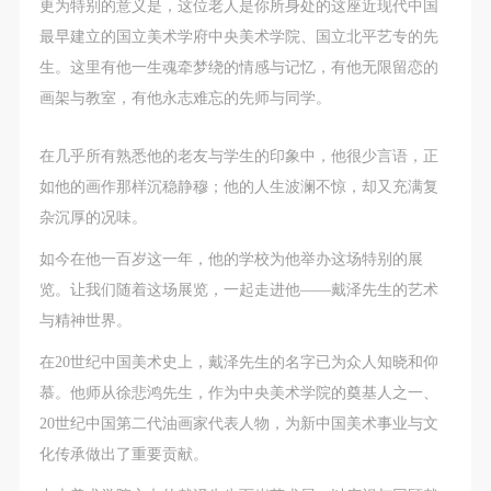
第一条
第一条
第一条
更为特别的意义是，这位老人是你所身处的这座近现代中国
本次活动公平公正、自愿参加与退出、风险与责任自
本次活动公平公正、自愿参加与退出、风险与责任自
本次活动公平公正、自愿参加与退出、风险与责任自
最早建立的国立美术学府中央美术学院、国立北平艺专的先
负的原则。但活动有风险，参加者应有必要的风险意
负的原则。但活动有风险，参加者应有必要的风险意
负的原则。但活动有风险，参加者应有必要的风险意
生。这里有他一生魂牵梦绕的情感与记忆，有他无限留恋的
识。
识。
识。
画架与教室，有他永志难忘的先师与同学。
第二条
第二条
第二条
在几乎所有熟悉他的老友与学生的印象中，他很少言语，正
参加本次活动者必须遵守中华人民共和国的相关法
参加本次活动者必须遵守中华人民共和国的相关法
参加本次活动者必须遵守中华人民共和国的相关法
如他的画作那样沉稳静穆；他的人生波澜不惊，却又充满复
律、法规，必须遵循道德和社会公德规范，并应该具
律、法规，必须遵循道德和社会公德规范，并应该具
律、法规，必须遵循道德和社会公德规范，并应该具
杂沉厚的况味。
备以人为本、团结友爱、互相帮助和助人为乐的良好
备以人为本、团结友爱、互相帮助和助人为乐的良好
备以人为本、团结友爱、互相帮助和助人为乐的良好
品质。
品质。
品质。
如今在他一百岁这一年，他的学校为他举办这场特别的展
第三条
第三条
第三条
览。让我们随着这场展览，一起走进他——戴泽先生的艺术
参加本次活动人员应该是成年人（具有完全民事行为
参加本次活动人员应该是成年人（具有完全民事行为
参加本次活动人员应该是成年人（具有完全民事行为
与精神世界。
能力的人，18周岁以上）未成年人必须在成年人的陪
能力的人，18周岁以上）未成年人必须在成年人的陪
能力的人，18周岁以上）未成年人必须在成年人的陪
在20世纪中国美术史上，戴泽先生的名字已为众人知晓和仰
同下参观。
同下参观。
同下参观。
慕。他师从徐悲鸿先生，作为中央美术学院的奠基人之一、
第四条
第四条
第四条
20世纪中国第二代油画家代表人物，为新中国美术事业与文
参加活动者在此次活动期间的人身安全责任自负。鼓
参加活动者在此次活动期间的人身安全责任自负。鼓
参加活动者在此次活动期间的人身安全责任自负。鼓
化传承做出了重要贡献。
励参加者自行购买人身安全保险。活动中一旦出现事
励参加者自行购买人身安全保险。活动中一旦出现事
励参加者自行购买人身安全保险。活动中一旦出现事