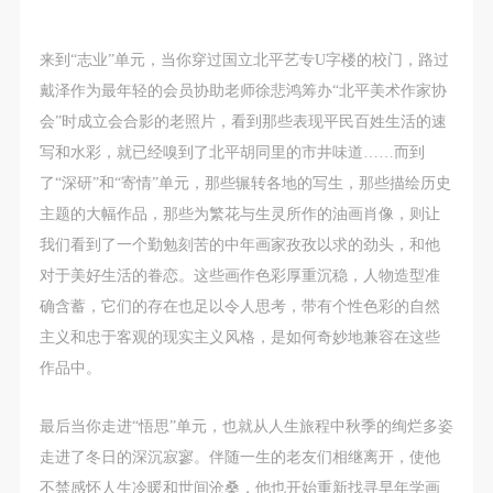
附则
附则
附则
（1）、本协议未尽事宜，经双方友好协商后可作为
（1）、本协议未尽事宜，经双方友好协商后可作为
（1）、本协议未尽事宜，经双方友好协商后可作为
来到“志业”单元，当你穿过国立北平艺专U字楼的校门，路过
本协议的补充协议，并不得违反相关法律法规规定。
本协议的补充协议，并不得违反相关法律法规规定。
本协议的补充协议，并不得违反相关法律法规规定。
戴泽作为最年轻的会员协助老师徐悲鸿筹办“北平美术作家协
（2）、本协议自甲乙双方签字（盖章）、勾选之日
（2）、本协议自甲乙双方签字（盖章）、勾选之日
（2）、本协议自甲乙双方签字（盖章）、勾选之日
会”时成立会合影的老照片，看到那些表现平民百姓生活的速
起生效。
起生效。
起生效。
写和水彩，就已经嗅到了北平胡同里的市井味道……而到
（3）、本协议包括纸质档和电子档，纸质档—式二
（3）、本协议包括纸质档和电子档，纸质档—式二
（3）、本协议包括纸质档和电子档，纸质档—式二
了“深研”和“寄情”单元，那些辗转各地的写生，那些描绘历史
份，甲乙双方各执一份，均具有同等法律效力。
份，甲乙双方各执一份，均具有同等法律效力。
份，甲乙双方各执一份，均具有同等法律效力。
主题的大幅作品，那些为繁花与生灵所作的油画肖像，则让
活动参与者意味着接受并承担本协议的全部义务，未
活动参与者意味着接受并承担本协议的全部义务，未
活动参与者意味着接受并承担本协议的全部义务，未
我们看到了一个勤勉刻苦的中年画家孜孜以求的劲头，和他
同意者意味着放弃参加此次活动的权利。凡参加这次
同意者意味着放弃参加此次活动的权利。凡参加这次
同意者意味着放弃参加此次活动的权利。凡参加这次
对于美好生活的眷恋。这些画作色彩厚重沉稳，人物造型准
活动前，必须事先与自己的家属沟通，取得家属同
活动前，必须事先与自己的家属沟通，取得家属同
活动前，必须事先与自己的家属沟通，取得家属同
确含蓄，它们的存在也足以令人思考，带有个性色彩的自然
意，同时知晓并同意本免责声明。参加者签名/勾选
意，同时知晓并同意本免责声明。参加者签名/勾选
意，同时知晓并同意本免责声明。参加者签名/勾选
主义和忠于客观的现实主义风格，是如何奇妙地兼容在这些
后，视作其家属也已知晓并同意。
后，视作其家属也已知晓并同意。
后，视作其家属也已知晓并同意。
作品中。
我已认真阅读上述条款，并且同意。
我已认真阅读上述条款，并且同意。
我已认真阅读上述条款，并且同意。
最后当你走进“悟思”单元，也就从人生旅程中秋季的绚烂多姿
走进了冬日的深沉寂寥。伴随一生的老友们相继离开，使他
不禁感怀人生冷暖和世间沧桑，他也开始重新找寻早年学画