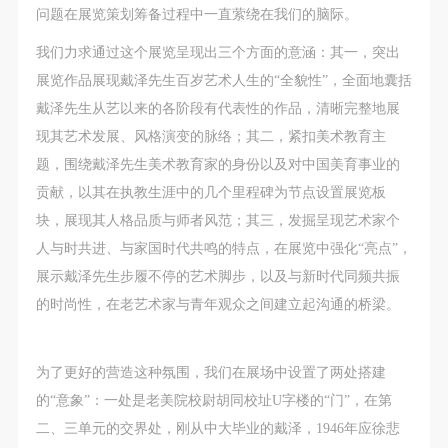
动导师、教师指导下进行，并正确的使用活动中所涉
动导师、教师指导下进行，并正确的使用活动中所涉
动导师、教师指导下进行，并正确的使用活动中所涉
问题在展览策划筹备过程中一直萦绕在我们的脑际。
及到的绘画工具、创作材料及配套设备、设施，若参
及到的绘画工具、创作材料及配套设备、设施，若参
及到的绘画工具、创作材料及配套设备、设施，若参
我们力求通过这个展览呈现出三个方面的意涵：其一，突出
与者因个人原因在使用相应绘画工具、创作材料及配
与者因个人原因在使用相应绘画工具、创作材料及配
与者因个人原因在使用相应绘画工具、创作材料及配
展览作品展现戴泽先生百岁艺术人生的“全貌性”，全面地囊括
套设备、设施造成个人受伤、伤害他人及造成相应工
套设备、设施造成个人受伤、伤害他人及造成相应工
套设备、设施造成个人受伤、伤害他人及造成相应工
戴泽先生从艺以来的各阶段有代表性的作品，清晰完整地展
具、材料、设备或设施的故障或损坏。参与活动者应
具、材料、设备或设施的故障或损坏。参与活动者应
具、材料、设备或设施的故障或损坏。参与活动者应
现其艺术发展、风格演变的脉络；其二，紧扣美术教育主
当承当相应的全部责任，并主动赔偿相应的经济损
当承当相应的全部责任，并主动赔偿相应的经济损
当承当相应的全部责任，并主动赔偿相应的经济损
题，围绕戴泽先生美术教育家的身份以及对中国美育事业的
失。活动中任何非事故当事人及美术馆将不承担人身
失。活动中任何非事故当事人及美术馆将不承担人身
失。活动中任何非事故当事人及美术馆将不承担人身
贡献，以其在执教生涯中的几个里程碑为节点设置展览板
事故的任何责任。
事故的任何责任。
事故的任何责任。
块，展现其人格品质与师者风范；其三，发掘呈现艺术家个
中央美术学院美术馆肖像权许可使用协议
中央美术学院美术馆肖像权许可使用协议
中央美术学院美术馆肖像权许可使用协议
人与时共进、与家国时代共鸣的特点，在展览中强化“亮点”，
根据《中华人民共和国广告法》、《中华人民共和国
根据《中华人民共和国广告法》、《中华人民共和国
根据《中华人民共和国广告法》、《中华人民共和国
展示戴泽先生步履不停的艺术脚步，以及与新时代同频共振
民法通则》以及 最高人民法院关于贯彻执行 《中华
民法通则》以及 最高人民法院关于贯彻执行 《中华
民法通则》以及 最高人民法院关于贯彻执行 《中华
的时尚性，在老艺术家与青年观众之间建立起沟通的桥梁。
人民共和国民法通则》若干问题的意见（试行）>的
人民共和国民法通则》若干问题的意见（试行）>的
人民共和国民法通则》若干问题的意见（试行）>的
有关规定，为明确肖像许可方（甲方）和使用方（乙
有关规定，为明确肖像许可方（甲方）和使用方（乙
有关规定，为明确肖像许可方（甲方）和使用方（乙
方）的权利义务关系，经双方友好协商，甲乙双方就
方）的权利义务关系，经双方友好协商，甲乙双方就
方）的权利义务关系，经双方友好协商，甲乙双方就
为了更好的营造这种氛围，我们在展场中设置了两处搭建
带有甲方肖像的作品的使用达成如下一致协议：
带有甲方肖像的作品的使用达成如下一致协议：
带有甲方肖像的作品的使用达成如下一致协议：
的“意象”：一处是老美院校尉胡同校址U字楼的“门”，在第
一、 一般约定
一、 一般约定
一、 一般约定
二、三单元的交界处，刚从中大毕业的戴泽，1946年应徐悲