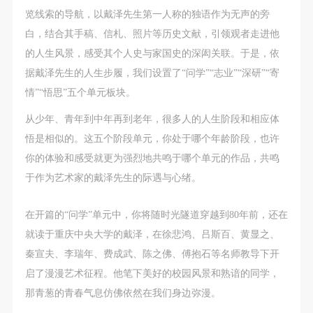
（1）、拍摄内容 乙方拍摄的带有甲方肖像的作品内
（1）、拍摄内容 乙方拍摄的带有甲方肖像的作品内
（1）、拍摄内容 乙方拍摄的带有甲方肖像的作品内
览线索的导航，以戴泽先生第一人称的独语作为无声的旁
容包括：①中央美术学院美术馆②中央美术学院校园
容包括：①中央美术学院美术馆②中央美术学院校园
容包括：①中央美术学院美术馆②中央美术学院校园
白，结合其手稿、信札、照片等历史文献，引领观者走进他
内○3由中央美术学院公共教育部策划或执行的一切活
内○3由中央美术学院公共教育部策划或执行的一切活
内○3由中央美术学院公共教育部策划或执行的一切活
的人生风景，感受其个人史与家国史的深闳关联。于是，依
动。
动。
动。
据戴泽先生的人生步履，我们设置了“问学”“志业”“深研”“寄
（2）、使用形式 用于中央美术学院图书出版、销售
（2）、使用形式 用于中央美术学院图书出版、销售
（2）、使用形式 用于中央美术学院图书出版、销售
情”“悟思”五个单元板块。
附带光盘及宣传资料。
附带光盘及宣传资料。
附带光盘及宣传资料。
从少年、青年到中年再到老年，很多人的人生阶段和相应体
（3）、使用地域范围
（3）、使用地域范围
（3）、使用地域范围
悟是相似的。这五个阶段单元，你处于哪个年龄阶段，也许
适用地域范围包括国内和国外。
适用地域范围包括国内和国外。
适用地域范围包括国内和国外。
你的体验和感受就更为强烈地共鸣于哪个单元的作品，共鸣
使用肖像的媒介限于不损害甲方肖像权的任何媒介
使用肖像的媒介限于不损害甲方肖像权的任何媒介
使用肖像的媒介限于不损害甲方肖像权的任何媒介
于作为艺术家的戴泽先生的际遇与心绪。
（如杂志、网络等）。
（如杂志、网络等）。
（如杂志、网络等）。
三、肖像权使用期限
三、肖像权使用期限
三、肖像权使用期限
在开篇的“问学”单元中，你将随时光隧道穿越到80年前，还在
永久使用。
永久使用。
永久使用。
就读于重庆中央大学的戴泽，在徐悲鸿、吕斯百、黄显之、
四、许可使用费用
四、许可使用费用
四、许可使用费用
秦宣夫、李瑞年、费成武、陈之佛、傅抱石等名师教导下开
带有甲方肖像作品的拍摄费用由乙方承担。
带有甲方肖像作品的拍摄费用由乙方承担。
带有甲方肖像作品的拍摄费用由乙方承担。
启了漫漫艺术征程。他笔下美好的校园风景和熟谙的同学，
乙方于拍摄完带有甲方肖像的作品无需支付甲方任何
乙方于拍摄完带有甲方肖像的作品无需支付甲方任何
乙方于拍摄完带有甲方肖像的作品无需支付甲方任何
那青葱的青春气息仿佛依然在我们身边弥漫。
费用。
费用。
费用。