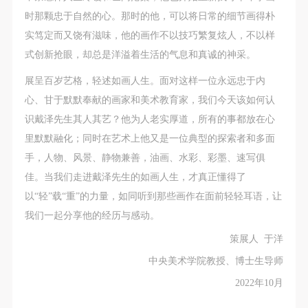
时那颗忠于自然的心。那时的他，可以将日常的细节画得朴
实笃定而又饶有滋味，他的画作不以技巧繁复炫人，不以样
式创新抢眼，却总是洋溢着生活的气息和真诚的神采。
展呈百岁艺格，轻述如画人生。面对这样一位永远忠于内
心、甘于默默奉献的画家和美术教育家，我们今天该如何认
识戴泽先生其人其艺？他为人老实厚道，所有的事都放在心
里默默融化；同时在艺术上他又是一位典型的探索者和多面
手，人物、风景、静物兼善，油画、水彩、彩墨、速写俱
佳。当我们走进戴泽先生的如画人生，才真正懂得了
以“轻”载“重”的力量，如同听到那些画作在面前轻轻耳语，让
我们一起分享他的经历与感动。
策展人 于洋
快捷登录
帐号密码登录
中央美术学院教授、博士生导师
2022年10月
发送验证码