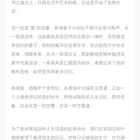
（1）、甲方为本协议中的肖像权人，自愿将自己的
（1）、甲方为本协议中的肖像权人，自愿将自己的
（1）、甲方为本协议中的肖像权人，自愿将自己的
鸿之邀北上，任国立北平艺专助教，在这里开始了执教生
肖像权许可乙方作符合本协议约定和法律规定的用
肖像权许可乙方作符合本协议约定和法律规定的用
肖像权许可乙方作符合本协议约定和法律规定的用
涯。
途。
途。
途。
（2）、乙方中央美术学院美术馆是一所具有标志
（2）、乙方中央美术学院美术馆是一所具有标志
（2）、乙方中央美术学院美术馆是一所具有标志
另一处是“窗”的意象，两扇窗子分别位于展厅起首与尾声。从
性、专业性、国际化的现代公共美术馆。中央美术学
性、专业性、国际化的现代公共美术馆。中央美术学
性、专业性、国际化的现代公共美术馆。中央美术学
一面望进来，这副窗格是徐悲鸿先生最后一课时，美院教室
院美术馆与时代同行，努力塑造一个开放、自由、学
院美术馆与时代同行，努力塑造一个开放、自由、学
院美术馆与时代同行，努力塑造一个开放、自由、学
里泥封的窗子，那时的戴泽还是青壮年，在合影照片中坐在
术的空间氛围，竭诚与各单位、企业、机构、艺术家
术的空间氛围，竭诚与各单位、企业、机构、艺术家
术的空间氛围，竭诚与各单位、企业、机构、艺术家
底角，满眼青春；从另一面望出去，那副窗格是晚年戴泽在
和观众进行良好互动。以学院的学术研究为基础，积
和观众进行良好互动。以学院的学术研究为基础，积
和观众进行良好互动。以学院的学术研究为基础，积
家中凭窗远望，一幕幕风景已凝固为画作，承载记录了他的
极策划国际、国内多视角、多领域的展览、论坛及公
极策划国际、国内多视角、多领域的展览、论坛及公
极策划国际、国内多视角、多领域的展览、论坛及公
晚年思绪、处世哲学和家乡记忆。
共教育活动，为美院师生、中外艺术家以及社会公众
共教育活动，为美院师生、中外艺术家以及社会公众
共教育活动，为美院师生、中外艺术家以及社会公众
两扇窗，相隔半个多世纪，在展场中分隔而又贯通，正如一
提供一个交流、学习、展示的平台。作为一家公益性
提供一个交流、学习、展示的平台。作为一家公益性
提供一个交流、学习、展示的平台。作为一家公益性
个人倏然而过的美好时光，和恍如隔世的人生记忆。那些意
单位，其开展的公共教育活动以学术性和公益性为
单位，其开展的公共教育活动以学术性和公益性为
单位，其开展的公共教育活动以学术性和公益性为
象，总会在某一刻交叠，在某一时空重逢。
主。
主。
主。
（3）、乙方为甲方拍摄中央美术学院公共教育部所
（3）、乙方为甲方拍摄中央美术学院公共教育部所
（3）、乙方为甲方拍摄中央美术学院公共教育部所
有公教活动。
有公教活动。
有公教活动。
为了更好展现这种人生境遇的起承转合，我们在策划过程中
二、拍摄内容、使用形式、使用地域范围
二、拍摄内容、使用形式、使用地域范围
二、拍摄内容、使用形式、使用地域范围
精细整理了戴泽先生的日记，并将日记摘选的文字，作为展