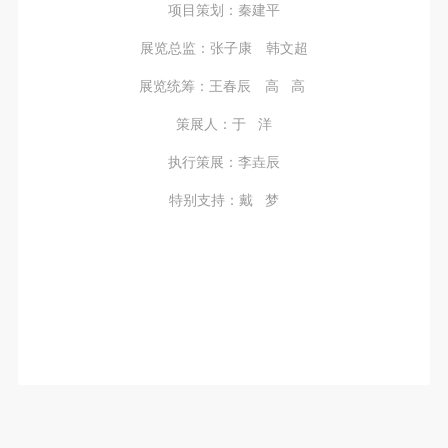
项目策划：秦建平
展览总监：张子康 韩文超
展览统筹：王春辰 高 高
策展人：于 洋
执行策展：李垚辰
特别支持：戴 梦