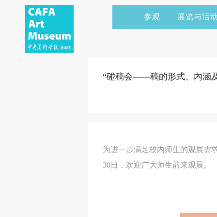
参观
展览与活
当前展览
艺术家&典藏
CAFAM 讲座
会员
展览预告
学术研究
CAFAM 课程
企业赞助
“碰稿会——稿的形式、内涵及其
展览回顾
艺术出版
CAFAM 体验
捐赠
数字美术馆
志愿者
资讯
合作伙伴
为进一步满足校内师生的观展需求
举办活动
30日，欢迎广大师生前来观展。