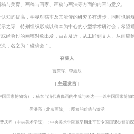
画稿与美育、画稿与画家、画稿与画法等方面的内容与意义。
研认知的提高，学界对稿本及其流传的研究多有进步，同时也展
展示之际，特别组织形成以稿本为中心的小型学术研讨会，希望
研或经验过的画稿对象出发，由古及近，从工匠到文人、从画稿
交流，名之为＂碰稿会＂。
| 召集人 |
曹庆晖、李垚辰
| 主题发言 |
快捷登录
帐号密码登录
中国国家博物馆）：稿本与清代肖像画的生成与表达——以中国国家博物
中央美术学院美术馆出版授权协议书
中央美术学院美术馆出版授权协议书
中央美术学院美术馆出版授权协议书
吴洪亮（北京画院）：图稿的价值与激活
手机号码
发送验证码
本人完全同意《中央美术学院美术馆》（以下简称“CAFAM”），愿意将本
本人完全同意《中央美术学院美术馆》（以下简称“CAFAM”），愿意将本
本人完全同意《中央美术学院美术馆》（以下简称“CAFAM”），愿意将本
曹庆晖（中央美术学院）：中央美术学院藏早期北平艺专国画课徒稿初探
参与中央美术学院美术馆公共教育部组织的公益性活动（包括美术馆会员
参与中央美术学院美术馆公共教育部组织的公益性活动（包括美术馆会员
参与中央美术学院美术馆公共教育部组织的公益性活动（包括美术馆会员
手机号码将作为您的登录账号
动）的涉及本人的图像、照片、文字、著作、活动成果（如参与工作坊创
动）的涉及本人的图像、照片、文字、著作、活动成果（如参与工作坊创
动）的涉及本人的图像、照片、文字、著作、活动成果（如参与工作坊创