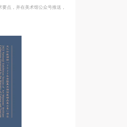
术要点，并在美术馆公众号推送，
身
身
身
承
承
承
主
主
主
参
参
参
及
及
及
美
美
美
任
任
任
据
据
据
济
济
济