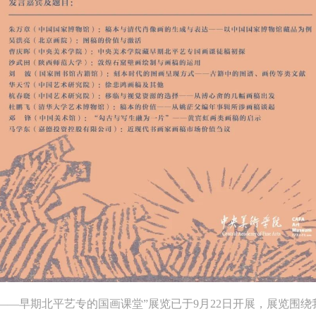
——早期北平艺专的国画课堂”展览已于9月22日开展，展览围