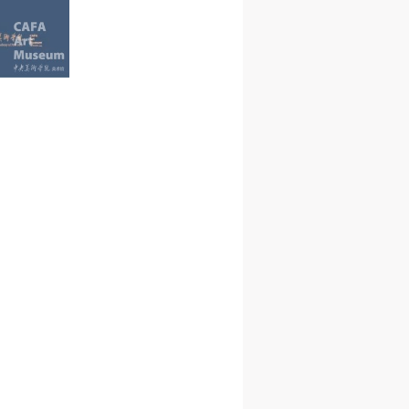
进
进
进
施
施
施
活
活
活
人
人
人
）>
）>
）>
致
致
致
合本
合本
合本