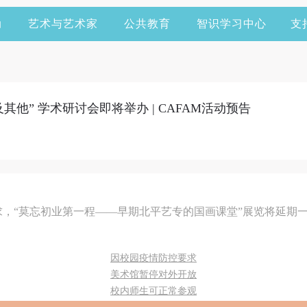
动
艺术与艺术家
公共教育
智识学习中心
支
他” 学术研讨会即将举办 | CAFAM活动预告
，“莫忘初业第一程——早期北平艺专的国画课堂”展览将延期一周
因校园疫情防控要求
美术馆暂停对外开放
校内师生可正常参观