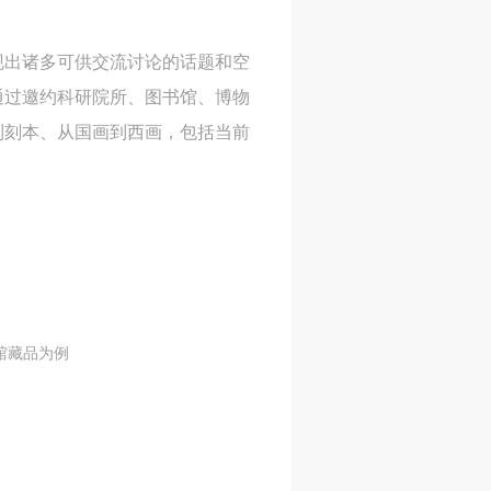
现出诸多可供交流讨论的话题和空
通过邀约科研院所、图书馆、博物
到刻本、从国画到西画，包括当前
馆藏品为例
人
人
人
活
活
活
作
作
作