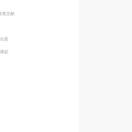
网
网
网
等类文献
央
央
央
案
案
案
”规
”规
”规
出发
谈起
风
风
风
德
德
德
的
的
的