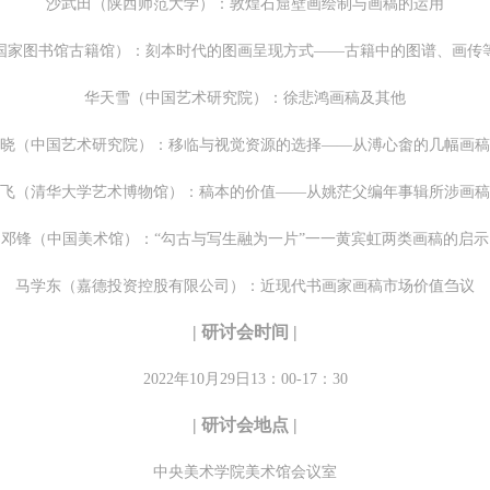
沙武田（陕西师范大学）：敦煌石窟壁画绘制与画稿的运用
验证码
的作品）提交中央美术学院用作发表、出版。中央美术学院可以以电子、
的作品）提交中央美术学院用作发表、出版。中央美术学院可以以电子、
的作品）提交中央美术学院用作发表、出版。中央美术学院可以以电子、
国家图书馆古籍馆）：刻本时代的图画呈现方式——古籍中的图谱、画传
络及其它数字媒体形式公开出版，并同意编入《中国知识资源总库》《中
络及其它数字媒体形式公开出版，并同意编入《中国知识资源总库》《中
络及其它数字媒体形式公开出版，并同意编入《中国知识资源总库》《中
美术学院资料库》《中央美术学院美术馆资料库》等相关资料、文献、档
美术学院资料库》《中央美术学院美术馆资料库》等相关资料、文献、档
美术学院资料库》《中央美术学院美术馆资料库》等相关资料、文献、档
华天雪（中国艺术研究院）：徐悲鸿画稿及其他
登录
机构和平台，在中央美术学院中使用和在互联网上传播，同意按相关“章程
机构和平台，在中央美术学院中使用和在互联网上传播，同意按相关“章程
机构和平台，在中央美术学院中使用和在互联网上传播，同意按相关“章程
晓（中国艺术研究院）：移临与视觉资源的选择——从溥心畬的几幅画稿
可使用雅昌艺术网会员账户登录
定享受相关权益。
定享受相关权益。
定享受相关权益。
飞（清华大学艺术博物馆）：稿本的价值——从姚茫父编年事辑所涉画稿
中央美术学院美术馆活动安全免责协议书
中央美术学院美术馆活动安全免责协议书
中央美术学院美术馆活动安全免责协议书
第一条
第一条
第一条
邓锋（中国美术馆）：“勾古与写生融为一片”一一黄宾虹两类画稿的启示
本次活动公平公正、自愿参加与退出、风险与责任自负的原则。但活动有
本次活动公平公正、自愿参加与退出、风险与责任自负的原则。但活动有
本次活动公平公正、自愿参加与退出、风险与责任自负的原则。但活动有
马学东（嘉德投资控股有限公司）：近现代书画家画稿市场价值刍议
险，参加者应有必要的风险意识。
险，参加者应有必要的风险意识。
险，参加者应有必要的风险意识。
第二条
第二条
第二条
| 研讨会时间 |
参加本次活动者必须遵守中华人民共和国的相关法律、法规，必须遵循道
参加本次活动者必须遵守中华人民共和国的相关法律、法规，必须遵循道
参加本次活动者必须遵守中华人民共和国的相关法律、法规，必须遵循道
2022年10月29日13：00-17：30
和社会公德规范，并应该具备以人为本、团结友爱、互相帮助和助人为乐
和社会公德规范，并应该具备以人为本、团结友爱、互相帮助和助人为乐
和社会公德规范，并应该具备以人为本、团结友爱、互相帮助和助人为乐
良好品质。
良好品质。
良好品质。
| 研讨会地点 |
第三条
第三条
第三条
中央美术学院美术馆会议室
参加本次活动人员应该是成年人（具有完全民事行为能力的人，18周岁以
参加本次活动人员应该是成年人（具有完全民事行为能力的人，18周岁以
参加本次活动人员应该是成年人（具有完全民事行为能力的人，18周岁以