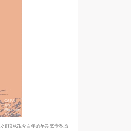
绕我馆馆藏距今百年的早期艺专教授