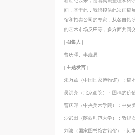
新世纪以来，随着典藏整理和科
间，基于此，我馆拟借此次画稿
馆和拍卖公司的专家，从各自钻
的艺术市场反应等，多方面共同
| 召集人 |
曹庆晖、李垚辰
| 主题发言 |
朱万章（中国国家博物馆）：稿
吴洪亮（北京画院）：图稿的价
曹庆晖（中央美术学院）：中央
沙武田（陕西师范大学）：敦煌
刘波（国家图书馆古籍馆）：刻