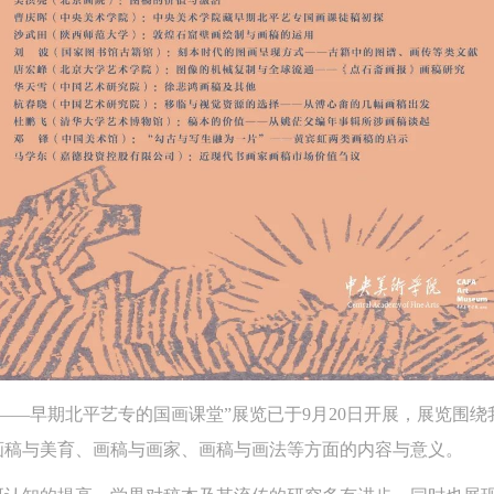
——早期北平艺专的国画课堂”展览已于9月20日开展，展览围
画稿与美育、画稿与画家、画稿与画法等方面的内容与意义。