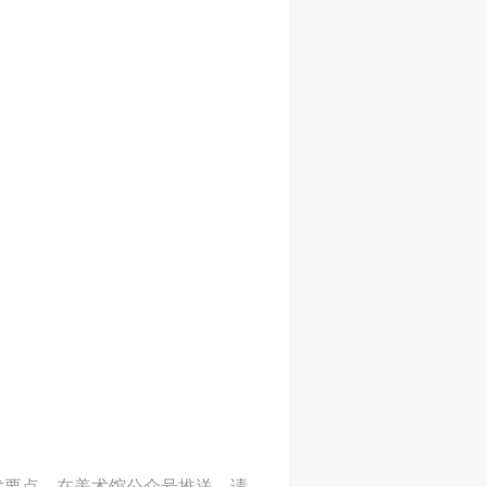
人
人
人
活
活
活
作
作
作
网
网
网
央
央
央
案
案
案
”规
”规
”规
风
风
风
德
德
德
的
的
的
术要点，在美术馆公众号推送，请