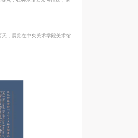
后两天，展览在中央美术学院美术馆
身
身
身
承
承
承
主
主
主
参
参
参
及
及
及
美
美
美
任
任
任
据
据
据