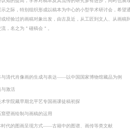
研认知的提高，学界对稿本及其流传的研究多有进步，同时也展
展示之际，特别组织形成以稿本为中心的小型学术研讨会，希望
研或经验过的画稿对象出发，由古及近，从工匠到文人、从画稿
交流，名之为＂碰稿会＂。
本与清代肖像画的生成与表达——以中国国家博物馆藏品为例
值与激活
美术学院藏早期北平艺专国画课徒稿初探
快捷登录
帐号密码登录
石窟壁画绘制与画稿的运用
中央美术学院美术馆出版授权协议书
中央美术学院美术馆出版授权协议书
中央美术学院美术馆出版授权协议书
本时代的图画呈现方式——古籍中的图谱、画传等类文献