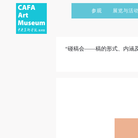
参观
展览与活
当前展览
艺术家&典藏
CAFAM 讲座
会员
展览预告
学术研究
CAFAM 课程
企业赞助
“碰稿会——稿的形式、内涵及其
展览回顾
艺术出版
CAFAM 体验
捐赠
数字美术馆
志愿者
资讯
合作伙伴
举办活动