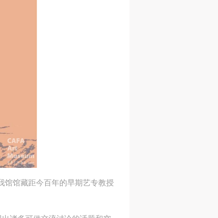
绕我馆馆藏距今百年的早期艺专教授