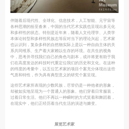
伴随着后现代性、全球化、信息技术，人工智能、元宇宙等
各种思潮的纷至沓来，中国的当代艺术实践也呈现出多元化
和多样性的状态。特别是近年来，随着人文伦理学、人类学
本体论转型和多样性民族志等应对当下的理论兴起，艺术家
也认识到，复杂多样的自然物实际上是以一种自由主体的关
系共同维系、生产着大家赖以生存的环境。在共生的视角
中，思考并寻找我们自己的角色与剧本，或许将更有助于我
们在高度发达的科技时代重定位我们的历史和文化。在这种
的纬度的考量中，以五位艺术家的项目个案充分体现出这些
气质和特性，作为具有典型意义的研究个案呈现。
这些艺术家所表现的少数民族，尽管仍是一种他者的形象，
却被如实地呈现为一个普通人的形象。他们穿着日常服装，
过着日常生活。他们不再以一种瞬时的方式笑着和舞蹈着，
在现实中，他们正经历着当代生活的演进与嬗变。
展览艺术家