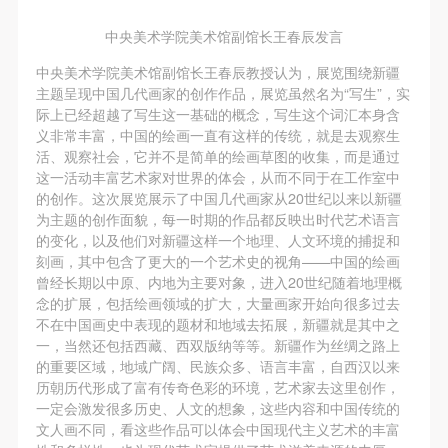
（1）、拍摄内容 乙方拍摄的带有甲方肖像的作品内
（1）、拍摄内容 乙方拍摄的带有甲方肖像的作品内
（1）、拍摄内容 乙方拍摄的带有甲方肖像的作品内
容包括：①中央美术学院美术馆②中央美术学院校园
容包括：①中央美术学院美术馆②中央美术学院校园
容包括：①中央美术学院美术馆②中央美术学院校园
中央美术学院美术馆副馆长王春辰发言
内○3由中央美术学院公共教育部策划或执行的一切活
内○3由中央美术学院公共教育部策划或执行的一切活
内○3由中央美术学院公共教育部策划或执行的一切活
中央美术学院美术馆副馆长王春辰教授认为，展览围绕新疆
动。
动。
动。
主题呈现中国几代画家的创作作品，展览虽然名为“写生”，实
际上已经超越了写生这一基础的概念，写生这个词汇本身含
（2）、使用形式 用于中央美术学院图书出版、销售
（2）、使用形式 用于中央美术学院图书出版、销售
（2）、使用形式 用于中央美术学院图书出版、销售
义非常丰富，中国的绘画一直有这样的传统，就是去观察生
附带光盘及宣传资料。
附带光盘及宣传资料。
附带光盘及宣传资料。
活、观察社会，它并不是简单的绘画草图的收集，而是通过
（3）、使用地域范围
（3）、使用地域范围
（3）、使用地域范围
这一活动丰富艺术家对世界的体会，从而不同于在工作室中
的创作。这次展览展示了中国几代画家从20世纪以来以新疆
适用地域范围包括国内和国外。
适用地域范围包括国内和国外。
适用地域范围包括国内和国外。
为主题的创作面貌，每一时期的作品都反映出时代艺术语言
使用肖像的媒介限于不损害甲方肖像权的任何媒介
使用肖像的媒介限于不损害甲方肖像权的任何媒介
使用肖像的媒介限于不损害甲方肖像权的任何媒介
的变化，以及他们对新疆这样一个地理、人文环境的捕捉和
（如杂志、网络等）。
（如杂志、网络等）。
（如杂志、网络等）。
刻画，其中包含了更大的一个艺术史的视角——中国的绘画
曾经长期以中原、内地为主要对象，进入20世纪随着地理概
三、肖像权使用期限
三、肖像权使用期限
三、肖像权使用期限
念的扩展，包括绘画领域的扩大，大量画家开始向很多过去
永久使用。
永久使用。
永久使用。
不在中国画史中表现的题材和地域去拓展，新疆就是其中之
四、许可使用费用
四、许可使用费用
四、许可使用费用
一，当然还包括西藏、西双版纳等等。新疆作为丝绸之路上
的重要区域，地域广阔、民族众多、语言丰富，自西汉以来
带有甲方肖像作品的拍摄费用由乙方承担。
带有甲方肖像作品的拍摄费用由乙方承担。
带有甲方肖像作品的拍摄费用由乙方承担。
历朝历代形成了富有传奇色彩的环境，艺术家去这里创作，
乙方于拍摄完带有甲方肖像的作品无需支付甲方任何
乙方于拍摄完带有甲方肖像的作品无需支付甲方任何
乙方于拍摄完带有甲方肖像的作品无需支付甲方任何
一定会激发很多历史、人文的想象，这些内容和中国传统的
费用。
费用。
费用。
文人画不同，看这些作品可以体会中国现代主义艺术的丰富