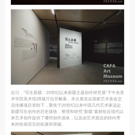
第一条
第一条
第一条
本次活动公平公正、自愿参加与退出、风险与责任自
本次活动公平公正、自愿参加与退出、风险与责任自
本次活动公平公正、自愿参加与退出、风险与责任自
负的原则。但活动有风险，参加者应有必要的风险意
负的原则。但活动有风险，参加者应有必要的风险意
负的原则。但活动有风险，参加者应有必要的风险意
识。
识。
识。
第二条
第二条
第二条
参加本次活动者必须遵守中华人民共和国的相关法
参加本次活动者必须遵守中华人民共和国的相关法
参加本次活动者必须遵守中华人民共和国的相关法
律、法规，必须遵循道德和社会公德规范，并应该具
律、法规，必须遵循道德和社会公德规范，并应该具
律、法规，必须遵循道德和社会公德规范，并应该具
备以人为本、团结友爱、互相帮助和助人为乐的良好
备以人为本、团结友爱、互相帮助和助人为乐的良好
备以人为本、团结友爱、互相帮助和助人为乐的良好
品质。
品质。
品质。
第三条
第三条
第三条
参加本次活动人员应该是成年人（具有完全民事行为
参加本次活动人员应该是成年人（具有完全民事行为
参加本次活动人员应该是成年人（具有完全民事行为
近日，“写生新疆：20世纪以来新疆主题创作研究展”于中央美
能力的人，18周岁以上）未成年人必须在成年人的陪
能力的人，18周岁以上）未成年人必须在成年人的陪
能力的人，18周岁以上）未成年人必须在成年人的陪
术学院美术馆2B展厅拉开帷幕。本次展览在国家艺术基金交
同下参观。
同下参观。
同下参观。
流传播项目资助下，聚焦于20世纪以来中国几代艺术家远赴
第四条
第四条
第四条
新疆写生创作的历史脉络，整理和研究“新疆”素材给近现代以
来艺术创作提供了哪些创作源泉，以及由艺术观念的转向带
参加活动者在此次活动期间的人身安全责任自负。鼓
参加活动者在此次活动期间的人身安全责任自负。鼓
参加活动者在此次活动期间的人身安全责任自负。鼓
来的绘画语言的拓展和突破。
励参加者自行购买人身安全保险。活动中一旦出现事
励参加者自行购买人身安全保险。活动中一旦出现事
励参加者自行购买人身安全保险。活动中一旦出现事