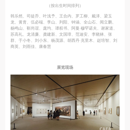
（按出生时间排列）
韩乐然、司徒乔、叶浅予、王合内、罗工柳、戴泽、梁玉
龙、黄胄、伍必端、李山、列阳、钟涵、全山石、闻立鹏、
杨鸣山、靳尚谊、庞均、谭权书、阿曼·穆罕诺夫、谢家道、
苏高礼、龙清廉、龚建新、文国璋、范迪安、李晓林、张
群、于小冬、刘小东、杨茂源、胡西丹·克里木、赵培智、刘
商英、刘雨佳、康春慧
展览现场
快捷登录
帐号密码登录
发送验证码
手机号码
手机号码将作为您的登录账号