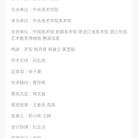
主办单位：中央美术学院
承办单位：中央美术学院美术馆
支持单位：中国美术馆 新疆美术馆 黑龙江省美术馆 浙江华茂
艺术教育博物馆 懋源泓斋
鸣谢：罗安 闻丹青 韩健立 蒋雯丽
学术主持：邱志杰
总策划：张子康
学术顾问：曹庆晖
展览总监：韩文超
展览统筹：王春辰 高高
策展人：郭小晖 王静
设计协调：纪玉洁
视觉设计：孙彤