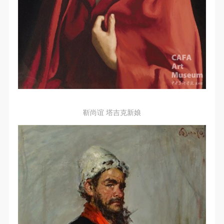
靳尚谊 塔吉克新娘