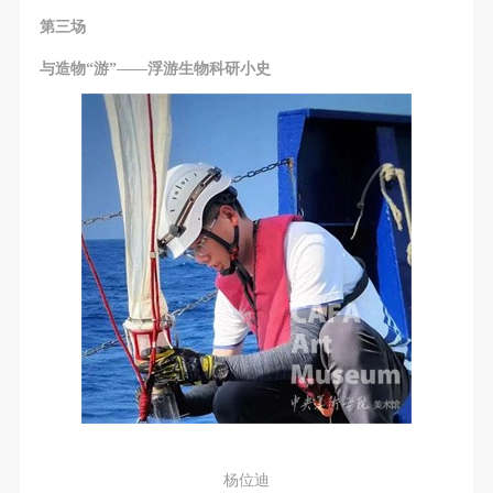
第三场
验证码
与造物“游”——浮游生物科研小史
登录
可使用雅昌艺术网会员账户登录
杨位迪