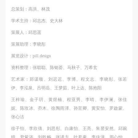
总策划：高洪、林茂
学术主持：邱志杰、史大林
策展人：邱思遥
策展助理：李晓彤
展览设计：pill.design
资料整理：张聪聪、陈铭荟、马秋子、万希玄
艺术家：郑谋颂、刘迟迟、李博、程文志、李晓彤、张若
伊、李泓泉、吕明岳、王梦茹、叶上达、陈抱阳
王梓瑜、金子玥、黄煜楠、程亚男、李晴、李伊澜、张佳
妮、陈玫冰、乔木、徐陶雨泽、孙至卿、黄安怡、罗啟蒙、
张心洁
徐子怡、李欣倩、刘思彤、白康怡、王亮、朱昱安然、邱琬
晴、尹紫涔、刘乾畅、张译方、叶君豪、李佳潼、周心怡、