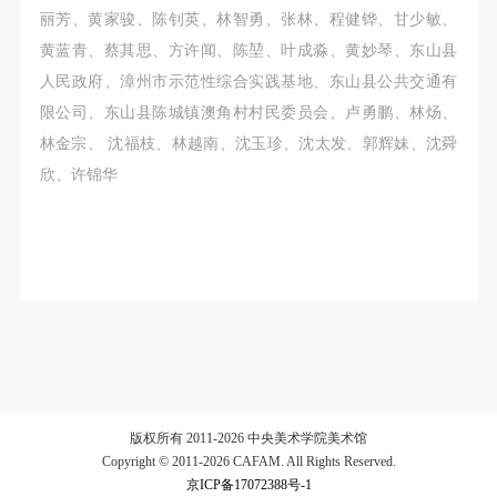
丽芳、黄家骏、陈钊英、林智勇、张林、程健铧、甘少敏、
黄蓝青、蔡其思、方许闻、陈堃、叶成淼、黄妙琴、东山县
人民政府、漳州市示范性综合实践基地、东山县公共交通有
限公司、东山县陈城镇澳角村村民委员会、卢勇鹏、林炀、
林金宗、 沈福枝、林越南、沈玉珍、沈太发、郭辉妹、沈舜
欣、许锦华
版权所有 2011-2026 中央美术学院美术馆
Copyright © 2011-2026 CAFAM. All Rights Reserved.
京ICP备17072388号-1