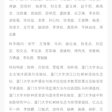
傅娆、田雨轩、钱梦瑶、邹文君、廖玉琢、赵子熙、蔺禹
含、沈雨馨、曾瑞阳、苏绎思、廖静夏、任卫琳、李卓阳、
凌筱薇、宋佳益、袁蕾、刘心怡、张渤鋆、王紫卿、杨斐、
张潆方、左可茗、杨珺婷、李津杭、龚英梓、平林由佳、周
志豪
科学顾问：张宇、王海黎、马剑、杨位迪、孙圣垚、刘迟
迟、程文志、李泓泉、苏英楠、惠健刚、傅伟杰、张雅棉、
方腾越、李杭茜、曹舰艇
特别鸣谢：陈晔、吕智强、贾蕴博、张梓倩、厦门大学东山
太古海洋观测与实验站、厦门大学漳江口红树林湿地生态
站、厦门大学水声通信与海洋信息技术教育部重点实验室张
宇课题组、厦门大学环境监测方法与仪器团队马剑课题组、
厦门大学对虾种质资源与遗传育种实验室、厦门大学碳中和
创新研究中心、厦门大学红树林生态与管理课题组、亿点点
不一样、李骁麟、江毓武、游伟伟、杨爽、施薇、林昕、王