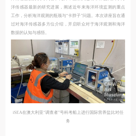
洋传感器最新的研究进展，阐述近年来海洋环境监测的重点
工作，分析海洋观测的瓶颈与“卡脖子”问题。本次讲座旨在通
过对海洋传感器多方位介绍，开启听众对于海洋观测和海洋
数据的认知与感悟。
快捷登录
帐号密码登录
iSEA在澳大利亚“调查者”号科考船上进行国际营养盐比对任
发送验证码
务
手机号码
手机号码将作为您的登录账号