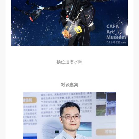
杨位迪潜水照
对谈嘉宾