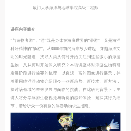
厦门大学海洋与地球学院高级工程师
讲座内容简介
“与造物者游”，“游”既是身体在海底世界的“潜游”，又是海洋
科研精神的“畅游”。从8000年前的海岸故乡讲起，穿越海洋文
明的时光隧道，找寻人类从何时开始关注到这些微小的浮游
生物，又从何时开始深入研究？本场讲座将对浮游生物科研
发展阶段进行简要的梳理，以直观丰富的图像进行展示，并
着重围绕浮游动物介绍现今一些新趋势、新技术、新方法，
探讨该领域的未来发展与面临的挑战。在此研究背景下，主
讲人将分享浮游生物视觉与听觉的感知体验，窥探其行为细
节，带给听众一份有趣的浮游动物求生指南。