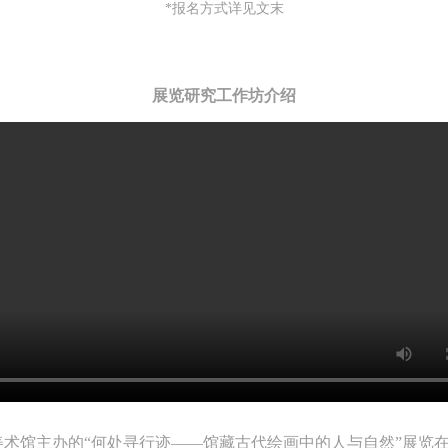
*报名方式详见文末
展览研究工作坊介绍
院美术馆主办的“何处寻行迹——馆藏古代绘画中的人与自然”展览