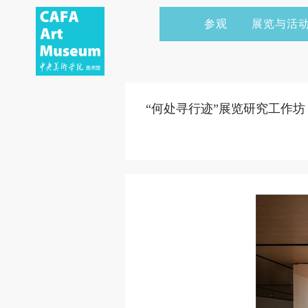
参观
展览与活
当前展览
艺术家&典藏
CAFAM 讲座
会员
展览预告
学术研究
CAFAM 课程
企业赞助
“何处寻行迹”展览研究工作坊
展览回顾
艺术出版
CAFAM 体验
捐赠
数字美术馆
志愿者
资讯
合作伙伴
举办活动