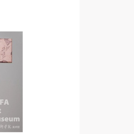
进
进
进
施
施
施
活
活
活
人
人
人
）>
）>
）>
致
致
致
合本
合本
合本