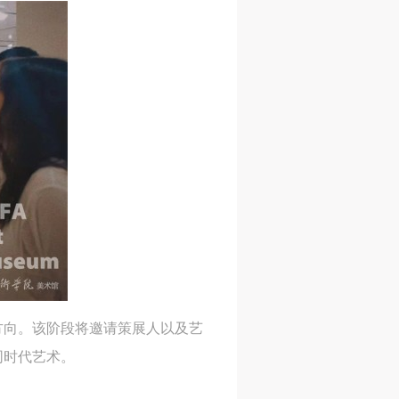
身
身
身
承
承
承
主
主
主
参
参
参
及
及
及
美
美
美
任
任
任
据
据
据
方向。该阶段将邀请策展人以及艺
济
济
济
同时代艺术。