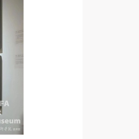
网
网
网
央
央
央
案
案
案
”规
”规
”规
风
风
风
德
德
德
的
的
的