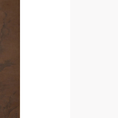
进
进
进
施
施
施
活
活
活
人
人
人
）>
）>
）>
致
致
致
合本
合本
合本