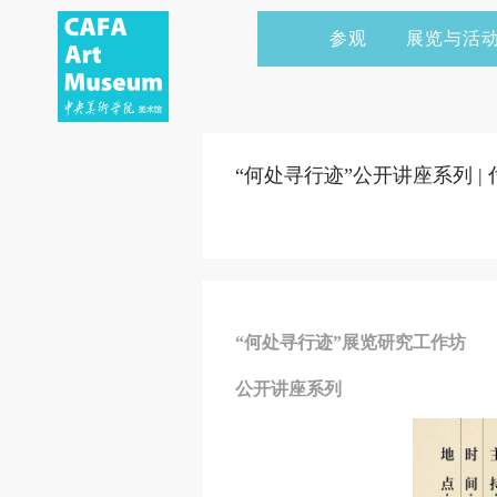
参观
展览与活
当前展览
艺术家&典藏
CAFAM 讲座
会员
展览预告
学术研究
CAFAM 课程
企业赞助
“何处寻行迹”公开讲座系列 
展览回顾
艺术出版
CAFAM 体验
捐赠
数字美术馆
志愿者
资讯
合作伙伴
“何处寻行迹”展览研究工作坊
举办活动
公开讲座系列