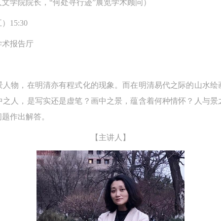
文学院院长，“何处寻行迹”展览学术顾问）
15:30
学术报告厅
景人物，在明清亦有程式化的现象。而在明清易代之际的山水绘
中之人，是写实还是虚笔？画中之景，蕴含着何种情怀？人与景
问题作出解答。
【主讲人】