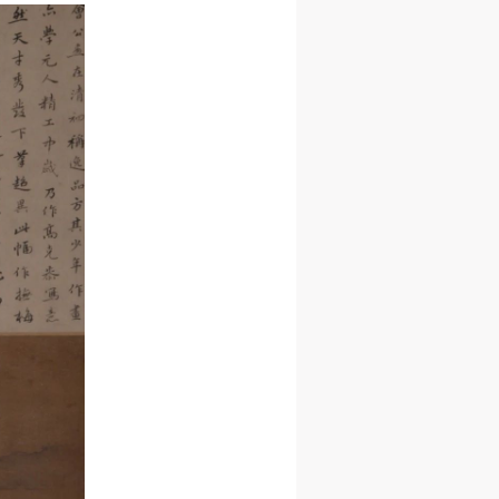
身
身
身
承
承
承
主
主
主
参
参
参
及
及
及
美
美
美
任
任
任
据
据
据
济
济
济