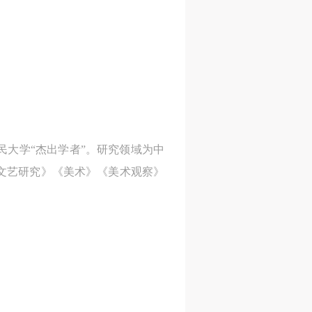
民大学“杰出学者”。研究领域为中
文艺研究》《美术》《美术观察》
人
人
人
活
活
活
作
作
作