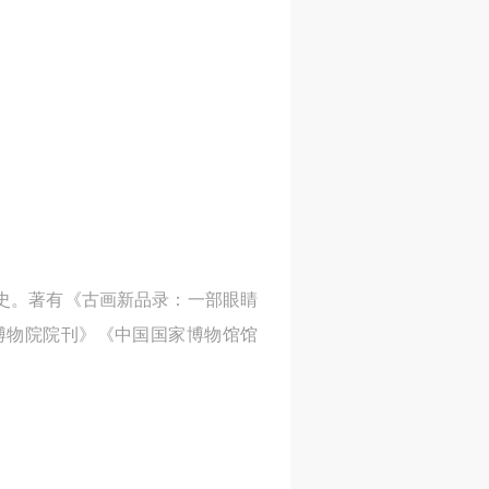
网
网
网
央
央
央
案
案
案
”规
”规
”规
风
风
风
史。著有《古画新品录：一部眼睛
博物院院刊》《中国国家博物馆馆
德
德
德
的
的
的