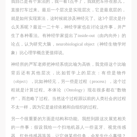
附则
附则
附则
我自己是有个算法的，我一看1点半了，我就把车停在那儿，
（1）、本协议未尽事宜，经双方友好协商后可作为
（1）、本协议未尽事宜，经双方友好协商后可作为
（1）、本协议未尽事宜，经双方友好协商后可作为
直接打车过来。最后一个层次是实现层次，它是最底层的，
本协议的补充协议，并不得违反相关法律法规规定。
本协议的补充协议，并不得违反相关法律法规规定。
本协议的补充协议，并不得违反相关法律法规规定。
就是如何实现算法，这时候就涉及神经元了。这3个层次是什
（2）、本协议自甲乙双方签字（盖章）、勾选之日
（2）、本协议自甲乙双方签字（盖章）、勾选之日
（2）、本协议自甲乙双方签字（盖章）、勾选之日
么关系呢？最近一二十年，神经学家也在讨论这件事，并产
起生效。
起生效。
起生效。
生了各种看法。有神经学家提出了inside-out（由内向外）的
（3）、本协议包括纸质档和电子档，纸质档—式二
（3）、本协议包括纸质档和电子档，纸质档—式二
（3）、本协议包括纸质档和电子档，纸质档—式二
论点，认为研究大脑，neurobiological object（神经生物学对
份，甲乙双方各执一份，均具有同等法律效力。
份，甲乙双方各执一份，均具有同等法律效力。
份，甲乙双方各执一份，均具有同等法律效力。
象）比心理学概念更值得说。
活动参与者意味着接受并承担本协议的全部义务，未
活动参与者意味着接受并承担本协议的全部义务，未
活动参与者意味着接受并承担本协议的全部义务，未
神经所的严军老师把神经系统比喻为高铁，我觉得这个比喻
同意者意味着放弃参加此次活动的权利。凡参加这次
同意者意味着放弃参加此次活动的权利。凡参加这次
同意者意味着放弃参加此次活动的权利。凡参加这次
背后还有其他层次，比如哲学上的层次：有些是物件
活动前，必须事先与自己的家属沟通，取得家属同
活动前，必须事先与自己的家属沟通，取得家属同
活动前，必须事先与自己的家属沟通，取得家属同
（object），比如神经元，另一些是过程（process），这个过
意，同时知晓并同意本免责声明。参加者签名/勾选
意，同时知晓并同意本免责声明。参加者签名/勾选
意，同时知晓并同意本免责声明。参加者签名/勾选
程就是计算过程。本体论（Ontology）现在很多都在“数物
后，视作其家属也已知晓并同意。
后，视作其家属也已知晓并同意。
后，视作其家属也已知晓并同意。
件”，而忽略了过程。当然这个过程跟以前的人类社会的过程
我已认真阅读上述条款，并且同意。
我已认真阅读上述条款，并且同意。
我已认真阅读上述条款，并且同意。
不太一样，因为它是途径依赖和自组织的过程。
另一个很重要的方面是结构和功能。我想到跟这次展览相关
的一件事：假设我给一个扫地机器人一些蓝牙、视觉传感
器、红外传感器等等，让它做某些任务，会发生什么事情？