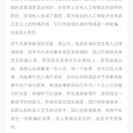
能的发展愿景是这样的，但世界上没有人工智能达到这样的
阶段。这就给人造成了困惑，因为现在的人工智能并没有真
正意义上的情感共情，它们所表现出来的情感是一种欺骗，
这会使人受伤。
对于具身和棱境的话题，我认为，虽然具身的交互给人以情
感体验，但并不代表对象本身是有情感的。我们不能用具身
交互欺骗人类，而应该在具身交互的基础上，采用虚身认
知。虚身认知就像读一本小说，读一个故事，你可以投入情
感，但故事中的人物不是你，你付出的情感是给予故事和故
事中的个体与群体。阅读故事跟你自己作为一个主人公的最
快捷登录
帐号密码登录
大区别是，你随时可以抽身。而在虚身棱境中，按照现在一
般误导性的观点，即虚拟逼近现实感受，我们则很难抽身；
在跟认知机器人交互的过程中，我们也很难抽身。具身中会
发送验证码
手机号码
发生一些欺骗的场景，但人类难以意识到，这是非常危险
手机号码将作为您的登录账号
的。