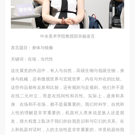
中央美术学院教授邵亦杨发言
发言题目：身体与镜像
关键词：在场，当代性
这次展览的作品中，有人与自然，高级生物与低级生物，身
体与机械，还有微观世界与宏观世界，内在与外在的比较。
这些作品都有反差和比较，还有规则与反规则。他们并不是
在找二元对立，而是在找间性和共性。实际上，虚身和具
身、在场和不在场，都不是最重要的。我们对科学、自然和
人性的理解是非常重要的，机器对人类来说是敌人还是朋
友，很大程度上取决于我们的自我意识和与它们的关系。在
人和机器对话时，人的主动性是非常重要的，毕竟机器给我