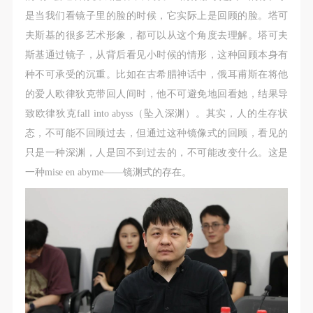
是当我们看镜子里的脸的时候，它实际上是回顾的脸。塔可
夫斯基的很多艺术形象，都可以从这个角度去理解。塔可夫
斯基通过镜子，从背后看见小时候的情形，这种回顾本身有
种不可承受的沉重。比如在古希腊神话中，俄耳甫斯在将他
的爱人欧律狄克带回人间时，他不可避免地回看她，结果导
致欧律狄克fall into abyss（坠入深渊）。其实，人的生存状
态，不可能不回顾过去，但通过这种镜像式的回顾，看见的
只是一种深渊，人是回不到过去的，不可能改变什么。这是
一种mise en abyme——镜渊式的存在。