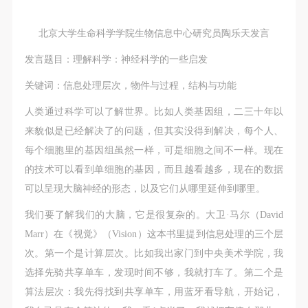
（1）、拍摄内容 乙方拍摄的带有甲方肖像的作品内
（1）、拍摄内容 乙方拍摄的带有甲方肖像的作品内
（1）、拍摄内容 乙方拍摄的带有甲方肖像的作品内
容包括：①中央美术学院美术馆②中央美术学院校园
容包括：①中央美术学院美术馆②中央美术学院校园
容包括：①中央美术学院美术馆②中央美术学院校园
北京大学生命科学学院生物信息中心研究员陶乐天发言
内○3由中央美术学院公共教育部策划或执行的一切活
内○3由中央美术学院公共教育部策划或执行的一切活
内○3由中央美术学院公共教育部策划或执行的一切活
发言题目：理解科学：神经科学的一些启发
动。
动。
动。
（2）、使用形式 用于中央美术学院图书出版、销售
（2）、使用形式 用于中央美术学院图书出版、销售
（2）、使用形式 用于中央美术学院图书出版、销售
关键词：信息处理层次，物件与过程，结构与功能
附带光盘及宣传资料。
附带光盘及宣传资料。
附带光盘及宣传资料。
人类通过科学可以了解世界。比如人类基因组，二三十年以
（3）、使用地域范围
（3）、使用地域范围
（3）、使用地域范围
来貌似是已经解决了的问题，但其实没得到解决，每个人、
适用地域范围包括国内和国外。
适用地域范围包括国内和国外。
适用地域范围包括国内和国外。
每个细胞里的基因组虽然一样，可是细胞之间不一样。现在
使用肖像的媒介限于不损害甲方肖像权的任何媒介
使用肖像的媒介限于不损害甲方肖像权的任何媒介
使用肖像的媒介限于不损害甲方肖像权的任何媒介
的技术可以看到单细胞的基因，而且越看越多，现在的数据
（如杂志、网络等）。
（如杂志、网络等）。
（如杂志、网络等）。
可以呈现大脑神经的形态，以及它们从哪里延伸到哪里。
三、肖像权使用期限
三、肖像权使用期限
三、肖像权使用期限
永久使用。
永久使用。
永久使用。
我们要了解我们的大脑，它是很复杂的。大卫·马尔（David
四、许可使用费用
四、许可使用费用
四、许可使用费用
Marr）在《视觉》（Vision）这本书里提到信息处理的三个层
带有甲方肖像作品的拍摄费用由乙方承担。
带有甲方肖像作品的拍摄费用由乙方承担。
带有甲方肖像作品的拍摄费用由乙方承担。
次。第一个是计算层次。比如我出家门到中央美术学院，我
乙方于拍摄完带有甲方肖像的作品无需支付甲方任何
乙方于拍摄完带有甲方肖像的作品无需支付甲方任何
乙方于拍摄完带有甲方肖像的作品无需支付甲方任何
选择先骑共享单车，发现时间不够，我就打车了。第二个是
费用。
费用。
费用。
算法层次：我先得找到共享单车，用蓝牙看导航，开始记，