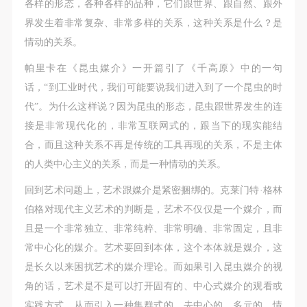
各样的形态，各种各样的品种，它们跟世界、跟自然、跟外
界发生着非常复杂、非常多样的关系，这种关系是什么？是
情动的关系。
帕里卡在《昆虫媒介》一开篇引了《千高原》中的一句
话，“到工业时代，我们可能要说我们进入到了一个昆虫的时
代”。为什么这样说？因为昆虫的形态，昆虫跟世界发生的连
接是非常现代化的，非常互联网式的，跟当下的现实能结
合，而且这种关系不再是传统的工具再现的关系，不是主体
的人类中心主义的关系，而是一种情动的关系。
回到艺术问题上，艺术跟媒介是紧密捆绑的。克莱门特·格林
伯格对现代主义艺术的判断是，艺术不仅仅是一个媒介，而
且是一个非常独立、非常纯粹、非常明确、非常固定，且非
常中心化的媒介。艺术要回到本体，这个本体就是媒介，这
是长久以来困扰艺术的媒介理论。而如果引入昆虫媒介的视
角的话，艺术是不是可以打开固有的、中心式媒介的观看或
实践方式，从而引入一种集群式的、去中心的、多元的、情