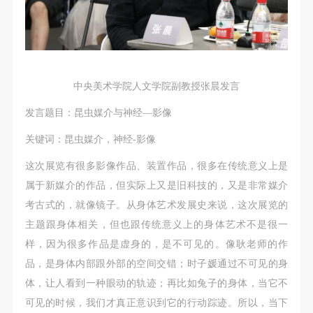
中央美术学院人文学院副教授张晨发言
发言题目：昆虫媒介与神经—影像
关键词：昆虫媒介，神经-影像
这次展览有很多影像作品、装置作品，很多在传统意义上是
属于新媒介的作品，但实际上又是旧科技的，又是非常媒介
考古式的，就像镜子。从身体艺术发展史来说，这次展览的
主题跟身体相关，但也跟传统意义上的身体艺术不是很一
样，因为很多作品是虚身的，是不可见的。像耿老师的作
品，是身体内部跟外部的空间交错；时子媛通过不可见的身
体，让人看到一种眼动的轨迹；再比如兔子的身体，当它不
可见的时候，我们才真正意识到它的行动踪迹。所以，当下