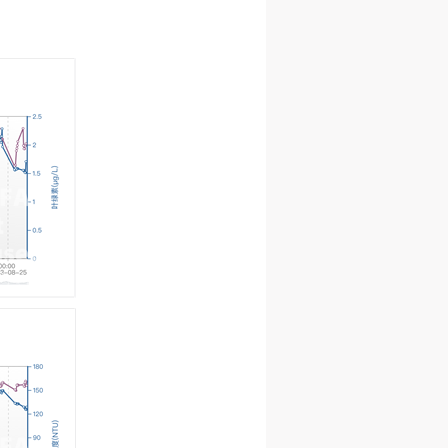
进
进
进
施
施
施
活
活
活
人
人
人
）>
）>
）>
致
致
致
合本
合本
合本