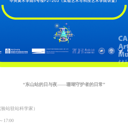
“东山站的日与夜
——珊瑚守护者的日常”
实验站驻站科学家）
17:00