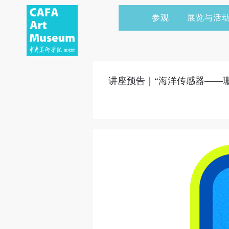
参观
展览与活
当前展览
艺术家&典藏
CAFAM 讲座
会员
展览预告
学术研究
CAFAM 课程
企业赞助
讲座预告｜“海洋传感器——
展览回顾
艺术出版
CAFAM 体验
捐赠
数字美术馆
志愿者
资讯
合作伙伴
举办活动