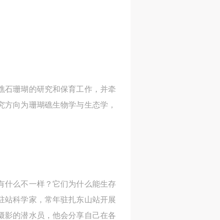
网
网
网
央
央
央
案
案
案
”规
”规
”规
造礁石珊瑚的研究和保育工作，并牵
究方向为珊瑚礁生物学与生态学，
风
风
风
德
德
德
的
的
的
有什么不一样？它们为什么能生存
驻站科学家，常年驻扎东山站开展
摄影的潜水员，他会分享自己在各