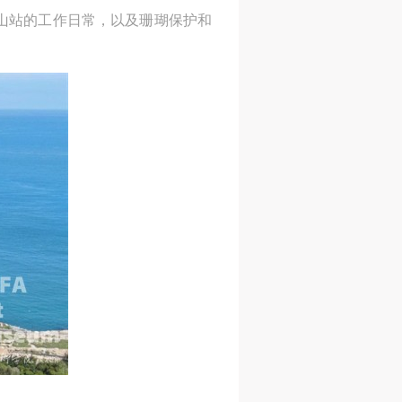
山站的工作日常，以及珊瑚保护和
身
身
身
承
承
承
主
主
主
参
参
参
及
及
及
美
美
美
任
任
任
据
据
据
济
济
济