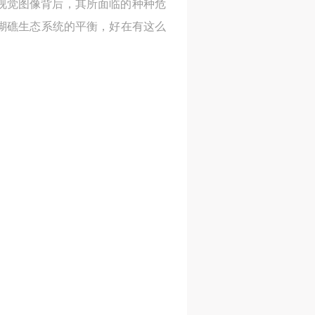
视觉图像背后，其所面临的种种危
瑚礁生态系统的平衡，好在有这么
人
人
人
活
活
活
作
作
作