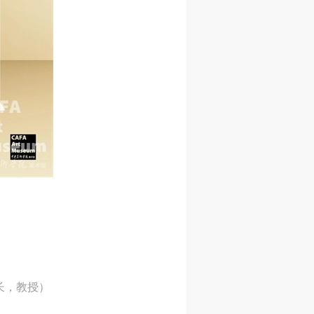
长，教授）